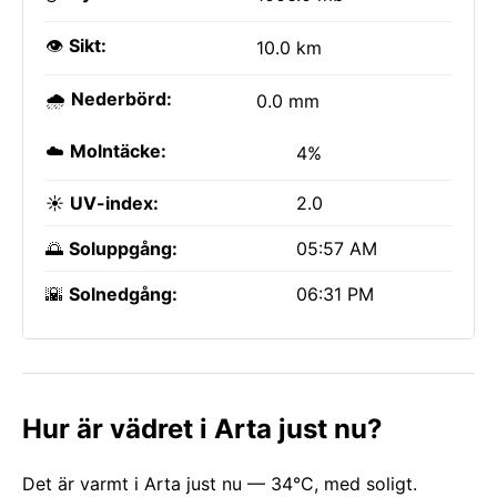
👁️
Sikt:
10.0 km
🌧️
Nederbörd:
0.0 mm
☁️
Molntäcke:
4%
☀️
UV-index:
2.0
🌅
Soluppgång:
05:57 AM
🌇
Solnedgång:
06:31 PM
Hur är vädret i Arta just nu?
Det är varmt i Arta just nu — 34°C, med soligt.