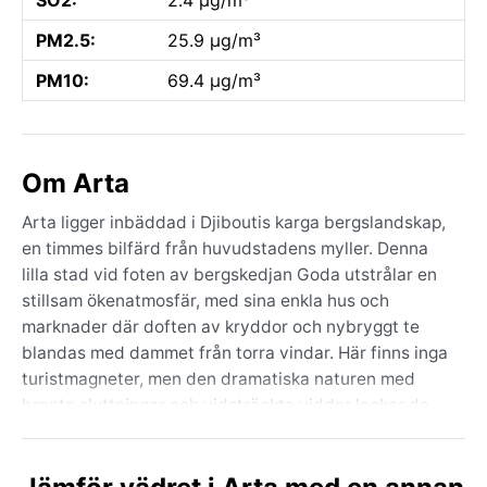
PM2.5:
25.9 µg/m³
PM10:
69.4 µg/m³
Om Arta
Arta ligger inbäddad i Djiboutis karga bergslandskap,
en timmes bilfärd från huvudstadens myller. Denna
lilla stad vid foten av bergskedjan Goda utstrålar en
stillsam ökenatmosfär, med sina enkla hus och
marknader där doften av kryddor och nybryggt te
blandas med dammet från torra vindar. Här finns inga
turistmagneter, men den dramatiska naturen med
branta sluttningar och vidsträckta vidder lockar de
som söker autentisk tystnad. Regionen är också
porten till vandringar i de närliggande dalarna, där
gamla grottmålningar berättar om nomadliv för