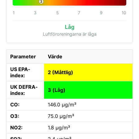
3
1
3
5
7
9
10
Låg
Luftföroreningarna är låga
Parameter
Värde
US EPA-
2 (Måttlig)
index:
UK DEFRA-
3 (Låg)
index:
CO:
146.0 µg/m³
O3:
75.0 µg/m³
NO2:
1.8 µg/m³
SO2:
2.4 µg/m³