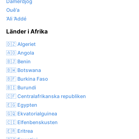
Damêrdjôg
Ouê‘a
‘Ali ‘Addé
Länder i Afrika
🇩🇿 Algeriet
🇦🇴 Angola
🇧🇯 Benin
🇧🇼 Botswana
🇧🇫 Burkina Faso
🇧🇮 Burundi
🇨🇫 Centralafrikanska republiken
🇪🇬 Egypten
🇬🇶 Ekvatorialguinea
🇨🇮 Elfenbenskusten
🇪🇷 Eritrea