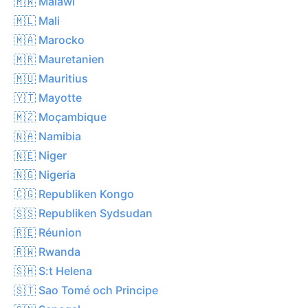
🇲🇼 Malawi
🇲🇱 Mali
🇲🇦 Marocko
🇲🇷 Mauretanien
🇲🇺 Mauritius
🇾🇹 Mayotte
🇲🇿 Moçambique
🇳🇦 Namibia
🇳🇪 Niger
🇳🇬 Nigeria
🇨🇬 Republiken Kongo
🇸🇸 Republiken Sydsudan
🇷🇪 Réunion
🇷🇼 Rwanda
🇸🇭 S:t Helena
🇸🇹 Sao Tomé och Principe