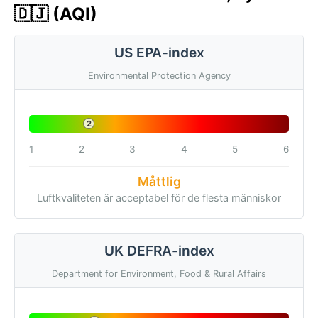
🇩🇯 (AQI)
US EPA-index
Environmental Protection Agency
2
1
2
3
4
5
6
Måttlig
Luftkvaliteten är acceptabel för de flesta människor
UK DEFRA-index
Department for Environment, Food & Rural Affairs