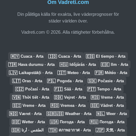
Om Vadreti.com
Din pålitliga källa för exakta, live väderprognoser för
städer världen över.
Vadreti.com © 2026. Alla rättigheter förbehållna.
🇲🇾
🇮🇩
🇪🇸
Cuaca · Arta
Cuaca · Arta
El tiempo · Arta
🇹🇷
🇭🇺
🇪🇪
Hava durumu · Arta
Időjárás · Arta
Ilm · Arta
🇱🇻
🇮🇹
🇫🇷
Laikapstākļi · Arta
Meteo · Arta
Météo · Arta
🇱🇹
🇵🇱
🇸🇰
Oras · Arta
Pogoda · Arta
Počasie · Arta
🇨🇿
🇫🇮
🇵🇹
Počasí · Arta
Sää · Arta
Tempo · Arta
🇻🇳
🇩🇰
🇷🇸
Thời tiết · Arta
Vejret · Arta
Vreme · Arta
🇸🇮
🇷🇴
🇸🇪
Vreme · Arta
Vremea · Arta
Vädret · Arta
🇳🇴
🇬🇧🇺🇸
🇳🇱
Været · Arta
Weather · Arta
Weer · Arta
🇩🇪
🇺🇦
🇷🇺
Wetter · Arta
Погода · Arta
Погода · Arta
🇸🇦
🇹🇭
🇯🇵
الطقس · أرتا
สภาพอากาศ · Arta
天気 · Arta