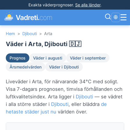
Exakta väderprognoser
.
Se alla länder
.
☰
Vadreti.
com
🌐
Hem
>
Djibouti
>
Arta
Väder i Arta, Djibouti 🇩🇯
Prognos
Väder i augusti
Väder i september
Årsmedelvärden
Väder i Djibouti
Liveväder i Arta, för närvarande 34°C med soligt.
Visa 7-dagars prognosen, timvisa förhållanden och
luftkvalitetsindex. Arta ligger i
Djibouti
— se vädret
i alla större städer i
Djibouti
, eller bläddra
de
hetaste städer just nu
världen över.