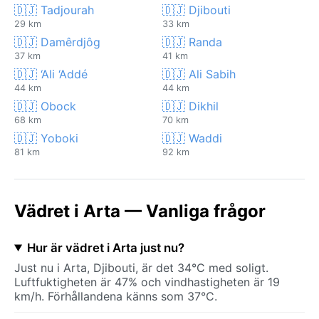
🇩🇯 Tadjourah
🇩🇯 Djibouti
29 km
33 km
🇩🇯 Damêrdjôg
🇩🇯 Randa
37 km
41 km
🇩🇯 ‘Ali ‘Addé
🇩🇯 Ali Sabih
44 km
44 km
🇩🇯 Obock
🇩🇯 Dikhil
68 km
70 km
🇩🇯 Yoboki
🇩🇯 Waddi
81 km
92 km
Vädret i Arta — Vanliga frågor
Hur är vädret i Arta just nu?
Just nu i Arta, Djibouti, är det 34°C med soligt.
Luftfuktigheten är 47% och vindhastigheten är 19
km/h. Förhållandena känns som 37°C.