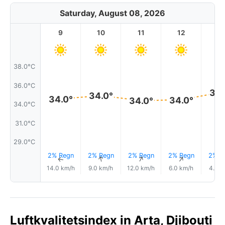
Saturday, August 08, 2026
9
10
11
12
1
38.0°C
36.0°C
35.
34.0°
34.0°
34.0°
34.0°
34.0°C
31.0°C
29.0°C
2% Regn
2% Regn
2% Regn
2% Regn
2% R
↑
↑
↑
↑
14.0 km/h
9.0 km/h
12.0 km/h
6.0 km/h
4.0 k
Luftkvalitetsindex in Arta, Djibouti