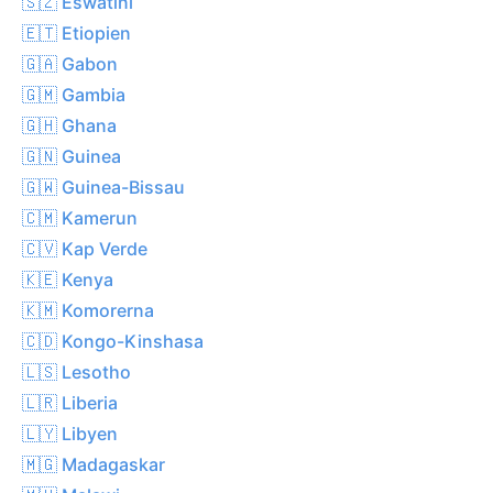
🇸🇿 Eswatini
🇪🇹 Etiopien
🇬🇦 Gabon
🇬🇲 Gambia
🇬🇭 Ghana
🇬🇳 Guinea
🇬🇼 Guinea-Bissau
🇨🇲 Kamerun
🇨🇻 Kap Verde
🇰🇪 Kenya
🇰🇲 Komorerna
🇨🇩 Kongo-Kinshasa
🇱🇸 Lesotho
🇱🇷 Liberia
🇱🇾 Libyen
🇲🇬 Madagaskar