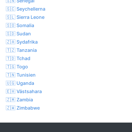
🇸🇳 Senegal
🇸🇨 Seychellerna
🇸🇱 Sierra Leone
🇸🇴 Somalia
🇸🇩 Sudan
🇿🇦 Sydafrika
🇹🇿 Tanzania
🇹🇩 Tchad
🇹🇬 Togo
🇹🇳 Tunisien
🇺🇬 Uganda
🇪🇭 Västsahara
🇿🇲 Zambia
🇿🇼 Zimbabwe