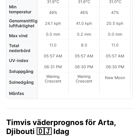
31.9°C
31.6°C
31.0°C
Min
temperatur
49%
46%
47%
Genomsnittlig
24.1 kph
41.0 kph
20.5 kph
luftfuktighet
0.0 mm
0.2 mm
0.0 mm
Max vind
11.0
8.0
11.0
Total
nederbörd
05:57 AM
05:57 AM
05:57 AM
UV-index
06:31 PM
06:30 PM
06:30 PM
Soluppgång
Waning
Waning
New Moon
N
Crescent
Crescent
Solnedgång
Månfas
Timvis väderprognos för Arta,
Djibouti 🇩🇯 Idag