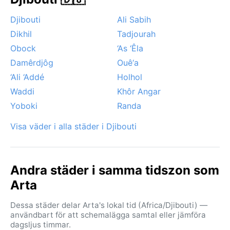
dagarna inbjuder till utflykter. Undvik sommarens
brännheta månader, om inte ett besök i en verklig ugn
Djibouti
Ali Sabih
är målet. Ibland drar heta, dammiga vindar – lokalt
Dikhil
Tadjourah
kallade khamsin – in från öknen och sveper över
Obock
‘As ‘Êla
staden, vilket sikt och andning på prov. Snö eller
dimma är okänt, och regnperioden uteblir i praktiken.
Damêrdjôg
Ouê‘a
Det är ett klimat där solen alltid regerar, och den som
‘Ali ‘Addé
Holhol
besöker Arta bör vara beredd på naturens råa kraft.
Waddi
Khôr Angar
Yoboki
Randa
Visa väder i alla städer i Djibouti
Andra städer i samma tidszon som
Arta
Dessa städer delar Arta's lokal tid (Africa/Djibouti) —
användbart för att schemalägga samtal eller jämföra
dagsljus timmar.