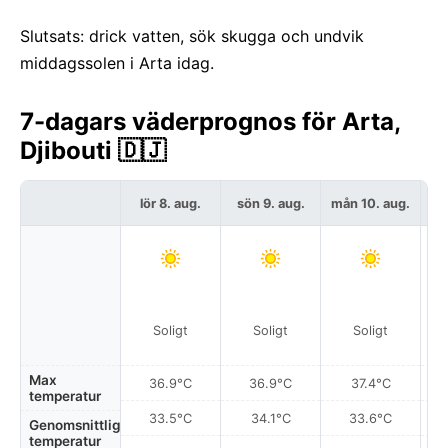
Slutsats: drick vatten, sök skugga och undvik
middagssolen i Arta idag.
7-dagars väderprognos för Arta,
Djibouti 🇩🇯
lör 8. aug.
sön 9. aug.
mån 10. aug.
t
Soligt
Soligt
Soligt
Max
36.9°C
36.9°C
37.4°C
temperatur
33.5°C
34.1°C
33.6°C
Genomsnittlig
temperatur