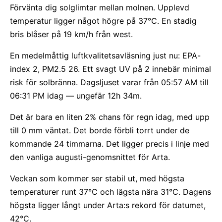
Förvänta dig solglimtar mellan molnen. Upplevd
temperatur ligger något högre på 37°C. En stadig
bris blåser på 19 km/h från west.
En medelmåttig luftkvalitetsavläsning just nu: EPA-
index 2, PM2.5 26. Ett svagt UV på 2 innebär minimal
risk för solbränna. Dagsljuset varar från 05:57 AM till
06:31 PM idag — ungefär 12h 34m.
Det är bara en liten 2% chans för regn idag, med upp
till 0 mm väntat. Det borde förbli torrt under de
kommande 24 timmarna. Det ligger precis i linje med
den vanliga augusti-genomsnittet för Arta.
Veckan som kommer ser stabil ut, med högsta
temperaturer runt 37°C och lägsta nära 31°C. Dagens
högsta ligger långt under Arta:s rekord för datumet,
42°C.