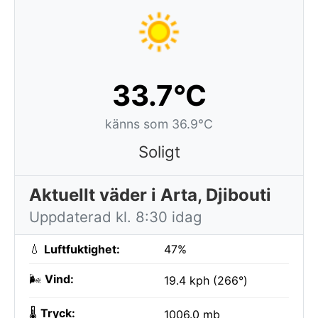
33.7°C
känns som 36.9°C
Soligt
Aktuellt väder i Arta, Djibouti
Uppdaterad kl. 8:30 idag
💧
Luftfuktighet:
47%
🌬️
Vind:
19.4 kph (266°)
🌡️
Tryck:
1006.0 mb