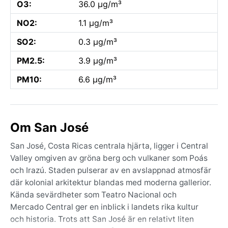
O3:
36.0 µg/m³
NO2:
1.1 µg/m³
SO2:
0.3 µg/m³
PM2.5:
3.9 µg/m³
PM10:
6.6 µg/m³
Om San José
San José, Costa Ricas centrala hjärta, ligger i Central
Valley omgiven av gröna berg och vulkaner som Poás
och Irazú. Staden pulserar av en avslappnad atmosfär
där kolonial arkitektur blandas med moderna gallerior.
Kända sevärdheter som Teatro Nacional och
Mercado Central ger en inblick i landets rika kultur
och historia. Trots att San José är en relativt liten