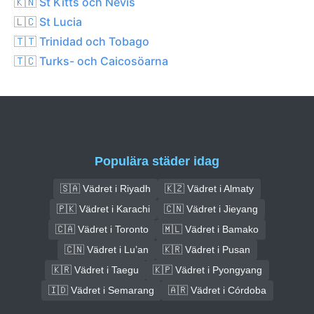
🇰🇳 St Kitts och Nevis
🇱🇨 St Lucia
🇹🇹 Trinidad och Tobago
🇹🇨 Turks- och Caicosöarna
Populära städer idag
🇸🇦 Vädret i Riyadh
🇰🇿 Vädret i Almaty
🇵🇰 Vädret i Karachi
🇨🇳 Vädret i Jieyang
🇨🇦 Vädret i Toronto
🇲🇱 Vädret i Bamako
🇨🇳 Vädret i Lu’an
🇰🇷 Vädret i Pusan
🇰🇷 Vädret i Taegu
🇰🇵 Vädret i Pyongyang
🇮🇩 Vädret i Semarang
🇦🇷 Vädret i Córdoba