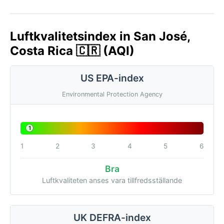
Luftkvalitetsindex in San José,
Costa Rica 🇨🇷 (AQI)
US EPA-index
Environmental Protection Agency
1
1
2
3
4
5
6
Bra
Luftkvaliteten anses vara tillfredsställande
UK DEFRA-index