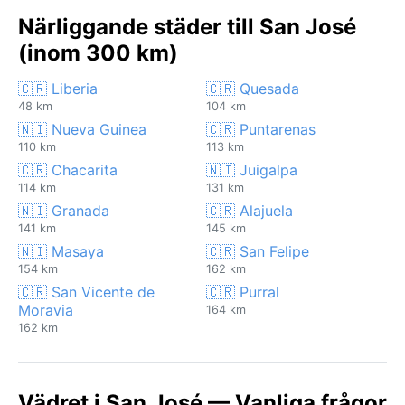
Närliggande städer till San José
(inom 300 km)
🇨🇷 Liberia
🇨🇷 Quesada
48 km
104 km
🇳🇮 Nueva Guinea
🇨🇷 Puntarenas
110 km
113 km
🇨🇷 Chacarita
🇳🇮 Juigalpa
114 km
131 km
🇳🇮 Granada
🇨🇷 Alajuela
141 km
145 km
🇳🇮 Masaya
🇨🇷 San Felipe
154 km
162 km
🇨🇷 San Vicente de
🇨🇷 Purral
Moravia
164 km
162 km
Vädret i San José — Vanliga frågor