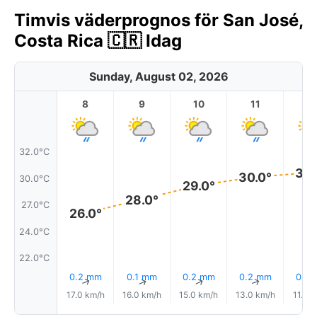
Timvis väderprognos för San José,
Costa Rica 🇨🇷 Idag
Sunday, August 02, 2026
8
9
10
11
1
32.0°C
30.
30.0°
30.0°C
29.0°
28.0°
27.0°C
26.0°
24.0°C
22.0°C
0.2 mm
0.1 mm
0.2 mm
0.2 mm
0.5
↑
↑
↑
↑
17.0 km/h
16.0 km/h
15.0 km/h
13.0 km/h
11.0 