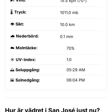
🌬️
Vind:
15.5 kph (70°)
🌡️
Tryck:
1011.0 mb
👁️
Sikt:
10.0 km
🌧️
Nederbörd:
0.1 mm
☁️
Molntäcke:
70%
☀️
UV-index:
1.0
🌅
Soluppgång:
05:29 AM
🌇
Solnedgång:
06:04 PM
Hur är vädret i San José just nu?