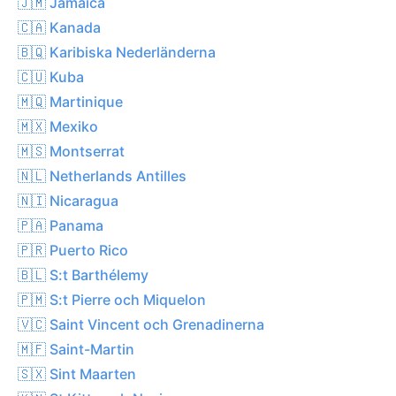
🇯🇲 Jamaica
🇨🇦 Kanada
🇧🇶 Karibiska Nederländerna
🇨🇺 Kuba
🇲🇶 Martinique
🇲🇽 Mexiko
🇲🇸 Montserrat
🇳🇱 Netherlands Antilles
🇳🇮 Nicaragua
🇵🇦 Panama
🇵🇷 Puerto Rico
🇧🇱 S:t Barthélemy
🇵🇲 S:t Pierre och Miquelon
🇻🇨 Saint Vincent och Grenadinerna
🇲🇫 Saint-Martin
🇸🇽 Sint Maarten