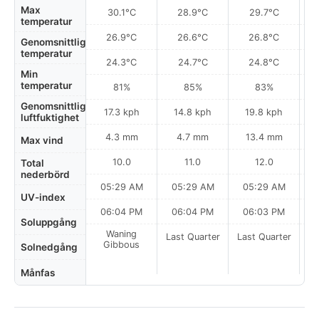
Max
30.1°C
28.9°C
29.7°C
temperatur
26.9°C
26.6°C
26.8°C
Genomsnittlig
temperatur
24.3°C
24.7°C
24.8°C
Min
temperatur
81%
85%
83%
Genomsnittlig
17.3 kph
14.8 kph
19.8 kph
luftfuktighet
4.3 mm
4.7 mm
13.4 mm
Max vind
10.0
11.0
12.0
Total
nederbörd
05:29 AM
05:29 AM
05:29 AM
0
UV-index
06:04 PM
06:04 PM
06:03 PM
Soluppgång
Waning
Last Quarter
Last Quarter
La
Gibbous
Solnedgång
Månfas