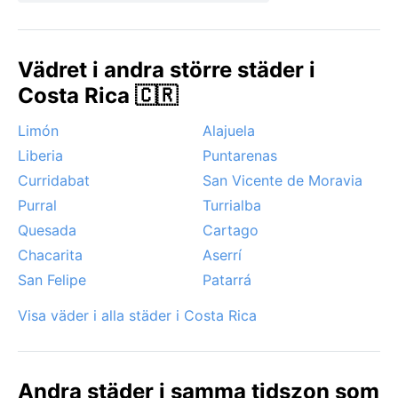
kraftiga skurarna under regnperioden, ofta kallade
aguaceros, som abrupt börjar och slutar. Trots att
staden inte drabbas av tropiska cykloner kan den
Vädret i andra större städer i
tillfälliga luftfuktigheten och molnigheten under
Costa Rica 🇨🇷
regnperioden ge ett tryckande intryck. För den som
uppskattar en grönare, lugnare atmosfär är november
Limón
Alajuela
och maj bra månader, med färre turister men mer
Liberia
Puntarenas
väderomslag.
Curridabat
San Vicente de Moravia
Purral
Turrialba
Quesada
Cartago
Chacarita
Aserrí
San Felipe
Patarrá
Visa väder i alla städer i Costa Rica
Andra städer i samma tidszon som