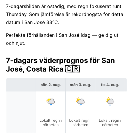
7-dagarsbilden är ostadig, med regn fokuserat runt
Thursday. Som jämförelse är rekordhögsta för detta
datum i San José 33°C.
Perfekta förhållanden i San José idag — ge dig ut
och njut.
7-dagars väderprognos för San
José, Costa Rica 🇨🇷
sön 2. aug.
mån 3. aug.
tis 4. aug.
o
Lokalt regn i
Lokalt regn i
Lokalt regn i
Lä
närheten
närheten
närheten