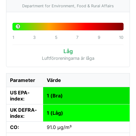
Department for Environment, Food & Rural Affairs
1
1
3
5
7
9
10
Låg
Luftföroreningarna är låga
Parameter
Värde
US EPA-
1 (Bra)
index:
UK DEFRA-
1 (Låg)
index:
CO:
91.0 µg/m³