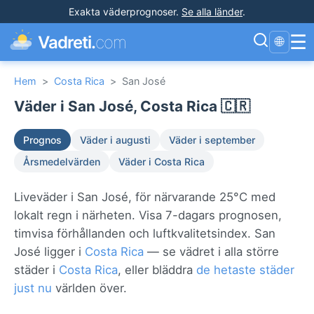
Exakta väderprognoser
.
Se alla länder
.
☰
Vadreti.
com
🌐
Hem
>
Costa Rica
>
San José
Väder i San José, Costa Rica 🇨🇷
Prognos
Väder i augusti
Väder i september
Årsmedelvärden
Väder i Costa Rica
Liveväder i San José, för närvarande 25°C med
lokalt regn i närheten. Visa 7-dagars prognosen,
timvisa förhållanden och luftkvalitetsindex. San
José ligger i
Costa Rica
— se vädret i alla större
städer i
Costa Rica
, eller bläddra
de hetaste städer
just nu
världen över.