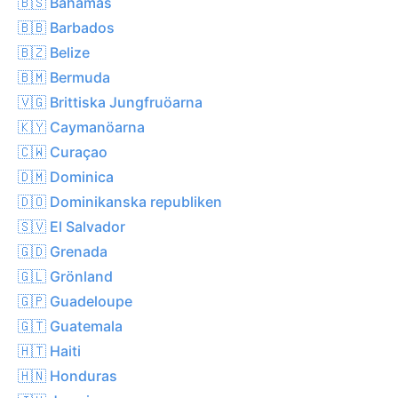
🇧🇸 Bahamas
🇧🇧 Barbados
🇧🇿 Belize
🇧🇲 Bermuda
🇻🇬 Brittiska Jungfruöarna
🇰🇾 Caymanöarna
🇨🇼 Curaçao
🇩🇲 Dominica
🇩🇴 Dominikanska republiken
🇸🇻 El Salvador
🇬🇩 Grenada
🇬🇱 Grönland
🇬🇵 Guadeloupe
🇬🇹 Guatemala
🇭🇹 Haiti
🇭🇳 Honduras