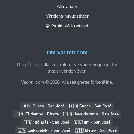
Alla länder
Världens huvudstäder
🧩 Gratis väderwidget
Om Vadreti.com
Din pålitliga källa för exakta, live väderprognoser för
städer världen över.
Vadreti.com © 2026. Alla rättigheter förbehållna.
🇲🇾
🇮🇩
Cuaca · San José
Cuaca · San José
🇪🇸
🇹🇷
El tiempo · Pizote
Hava durumu · San José
🇭🇺
🇪🇪
Időjárás · San José
Ilm · San José
🇱🇻
🇮🇹
Laikapstākļi · San José
Meteo · San José