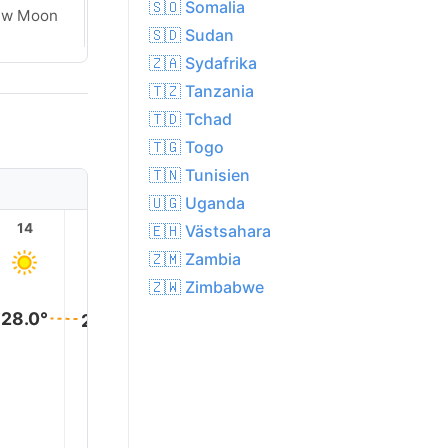
🇸🇴 Somalia
ew Moon
New Moon
🇸🇩 Sudan
🇿🇦 Sydafrika
🇹🇿 Tanzania
🇹🇩 Tchad
🇹🇬 Togo
🇹🇳 Tunisien
🇺🇬 Uganda
14
15
16
17
18
19
🇪🇭 Västsahara
🇿🇲 Zambia
🇿🇼 Zimbabwe
28.0°
28.0°
28.0°
28.0°
24.0°
22.0°