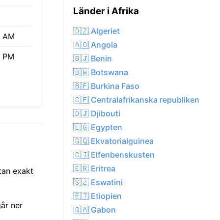
Länder i Afrika
🇩🇿 Algeriet
5 AM
🇦🇴 Angola
4 PM
🇧🇯 Benin
🇧🇼 Botswana
🇧🇫 Burkina Faso
🇨🇫 Centralafrikanska republiken
🇩🇯 Djibouti
🇪🇬 Egypten
🇬🇶 Ekvatorialguinea
🇨🇮 Elfenbenskusten
🇪🇷 Eritrea
tan exakt
🇸🇿 Eswatini
🇪🇹 Etiopien
år ner
🇬🇦 Gabon