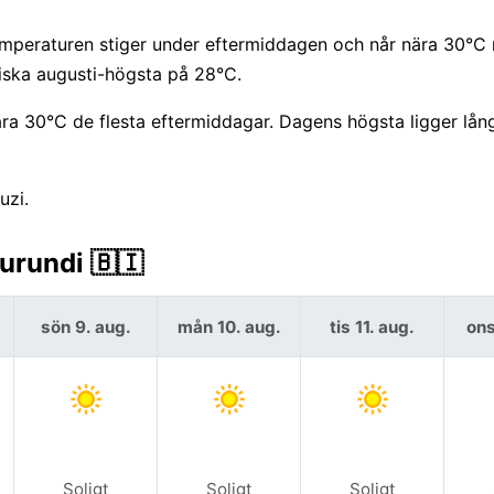
mperaturen stiger under eftermiddagen och når nära 30°C r
iska augusti-högsta på 28°C.
ra 30°C de flesta eftermiddagar. Dagens högsta ligger lån
uzi.
urundi 🇧🇮
sön 9. aug.
mån 10. aug.
tis 11. aug.
ons
Soligt
Soligt
Soligt