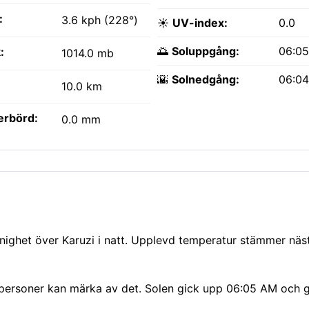
:
3.6 kph (228°)
☀️
UV-index:
0.0
🌅
Soluppgång:
06:0
:
1014.0 mb
🌇
Solnedgång:
06:0
10.0 km
erbörd:
0.0 mm
lnighet över Karuzi i natt. Upplevd temperatur stämmer näs
a personer kan märka av det. Solen gick upp 06:05 AM och g