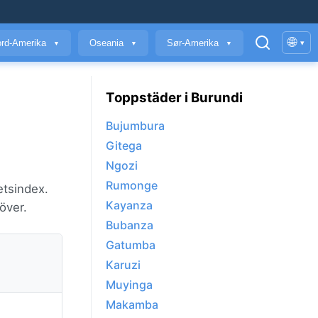
🌐
rd-Amerika
Oseania
Sør-Amerika
▾
▼
▼
▼
Toppstäder i Burundi
Bujumbura
Gitega
Ngozi
Rumonge
etsindex.
Kayanza
över.
Bubanza
Gatumba
Karuzi
Muyinga
Makamba