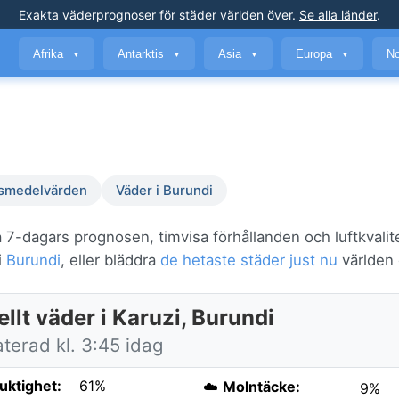
Exakta väderprognoser
för städer världen över
.
Se alla länder
.
Afrika
Antarktis
Asia
Europa
No
▼
▼
▼
▼
smedelvärden
Väder i Burundi
a 7-dagars prognosen, timvisa förhållanden och luftkvalit
i
Burundi
, eller bläddra
de hetaste städer just nu
världen 
llt väder i Karuzi, Burundi
terad kl. 3:45 idag
fuktighet:
61%
☁️
Molntäcke:
9%