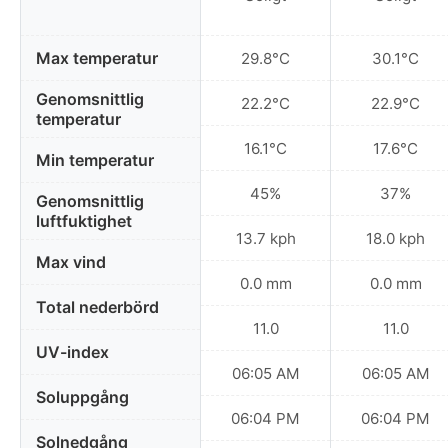
Max temperatur
29.8°C
30.1°C
Genomsnittlig
22.2°C
22.9°C
temperatur
16.1°C
17.6°C
Min temperatur
45%
37%
Genomsnittlig
luftfuktighet
13.7 kph
18.0 kph
Max vind
0.0 mm
0.0 mm
Total nederbörd
11.0
11.0
UV-index
06:05 AM
06:05 AM
Soluppgång
06:04 PM
06:04 PM
Solnedgång