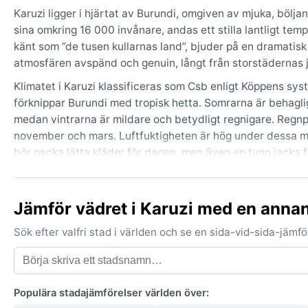
Karuzi ligger i hjärtat av Burundi, omgiven av mjuka, bölj
sina omkring 16 000 invånare, andas ett stilla lantligt tem
känt som ”de tusen kullarnas land”, bjuder på en dramatisk
atmosfären avspänd och genuin, långt från storstädernas j
Klimatet i Karuzi klassificeras som Csb enligt Köppens s
förknippar Burundi med tropisk hetta. Somrarna är behagli
medan vintrarna är mildare och betydligt regnigare. Regnpe
november och mars. Luftfuktigheten är hög under dessa mån
bör packa lätta kläder för dagen, men även en tunn jacka fö
Den bästa tiden att besöka Karuzi väder- och klimatmässigt 
risken för regn minimal och dagarna lagom varma för utfl
Jämför vädret i Karuzi med en annan
som monsuner eller orkaner förekommer inte här, men peri
regnperiodens början. Dimman bidrar till en mystisk stämn
Sök efter valfri stad i världen och se en sida-vid-sida-jäm
och förutsägbar.
Populära stadajämförelser världen över: