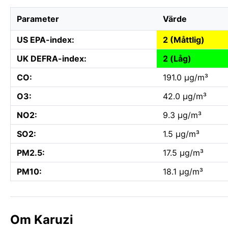
Parameter
Värde
US EPA-index:
2 (Måttlig)
UK DEFRA-index:
2 (Låg)
CO:
191.0 µg/m³
O3:
42.0 µg/m³
NO2:
9.3 µg/m³
SO2:
1.5 µg/m³
PM2.5:
17.5 µg/m³
PM10:
18.1 µg/m³
Om Karuzi