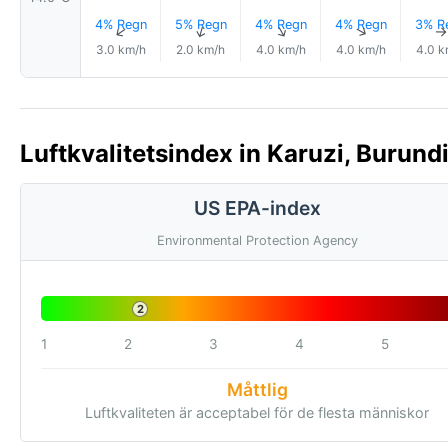
4% Regn
5% Regn
4% Regn
4% Regn
3% R
↑
↑
↑
↑
3.0 km/h
2.0 km/h
4.0 km/h
4.0 km/h
4.0 k
Luftkvalitetsindex in Karuzi, Burundi
US EPA-index
Environmental Protection Agency
2
1
2
3
4
5
Måttlig
Luftkvaliteten är acceptabel för de flesta människor