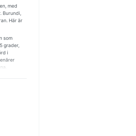
den, med
. Burundi,
ran. Här är
en som
5 grader,
rd i
senärer
rna.
mlen klar,
erfenomen
ilt under
t njutbar