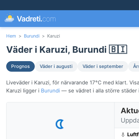
Vadreti.
com
Hem
>
Burundi
>
Karuzi
Väder i Karuzi, Burundi 🇧🇮
Prognos
Väder i augusti
Väder i september
År
Liveväder i Karuzi, för närvarande 17°C med klart. Vis
Karuzi ligger i
Burundi
— se vädret i alla större städer 
Aktue
Uppda
💧
Luft