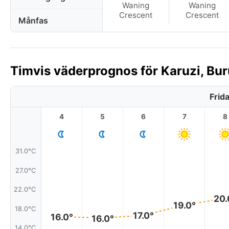
Waning
Waning
Crescent
Crescent
Månfas
Timvis väderprognos för Karuzi, Bur
Frid
4
5
6
7
8
31.0°C
27.0°C
22.0°C
20.
19.0°
18.0°C
17.0°
16.0°
16.0°
14.0°C