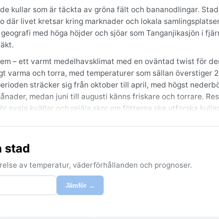
ande kullar som är täckta av gröna fält och bananodlingar. Sta
po där livet kretsar kring marknader och lokala samlingsplatser
 geografi med höga höjder och sjöar som Tanganjikasjön i fjär
äkt.
ystem – ett varmt medelhavsklimat med en oväntad twist för d
gt varma och torra, med temperaturer som sällan överstiger 2
rioden sträcker sig från oktober till april, med högst nederbö
ader, medan juni till augusti känns friskare och torrare. Re
r svala kvällar och rejäla skor om fötterna ska utforska kulla
är under den torra perioden från juni till september. Då är hi
ykter och vandringar i omgivningarna. Några dramatiska väd
 stad
oder med tjock morgondimma kan svepa in över dalarna, särsk
ing, men för den väderintresserade är den torra årstiden mes
förelse av temperatur, väderförhållanden och prognoser.
Jämför →