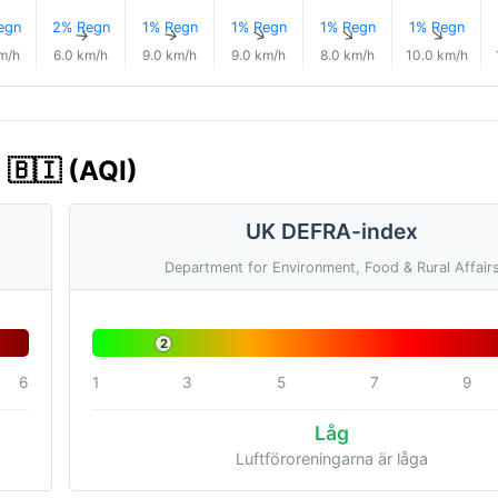
egn
2% Regn
1% Regn
1% Regn
1% Regn
1% Regn
↑
↑
↑
↑
↑
↑
m/h
6.0 km/h
9.0 km/h
9.0 km/h
8.0 km/h
10.0 km/h
 🇧🇮 (AQI)
UK DEFRA-index
Department for Environment, Food & Rural Affair
2
6
1
3
5
7
9
Låg
Luftföroreningarna är låga