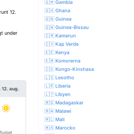
🇬🇲 Gambia
🇬🇭 Ghana
unt 12.
🇬🇳 Guinea
🇬🇼 Guinea-Bissau
gt under
🇨🇲 Kamerun
🇨🇻 Kap Verde
🇰🇪 Kenya
🇰🇲 Komorerna
🇨🇩 Kongo-Kinshasa
🇱🇸 Lesotho
🇱🇷 Liberia
 12. aug.
tors 13. aug.
🇱🇾 Libyen
🇲🇬 Madagaskar
🇲🇼 Malawi
🇲🇱 Mali
🇲🇦 Marocko
Soligt
Soligt