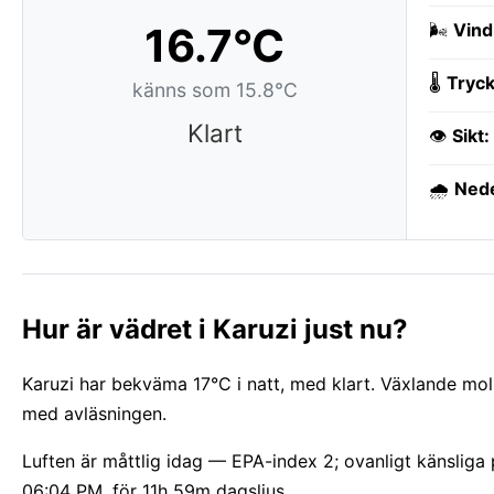
16.7°C
🌬️
Vind
🌡️
Tryck
känns som 15.8°C
Klart
👁️
Sikt:
🌧️
Ned
Hur är vädret i Karuzi just nu?
Karuzi har bekväma 17°C i natt, med klart. Växlande mo
med avläsningen.
Luften är måttlig idag — EPA-index 2; ovanligt känslig
06:04 PM, för 11h 59m dagsljus.