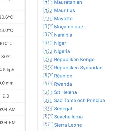
🇲🇷 Mauretanien
🇲🇺 Mauritius
30.6°C
29.4°C
🇾🇹 Mayotte
🇲🇿 Moçambique
23.0°C
22.6°C
🇳🇦 Namibia
🇳🇪 Niger
16.0°C
17.3°C
🇳🇬 Nigeria
30%
31%
🇨🇬 Republiken Kongo
🇸🇸 Republiken Sydsudan
4.8 kph
17.6 kph
🇷🇪 Réunion
0.0 mm
0.0 mm
🇷🇼 Rwanda
🇸🇭 S:t Helena
9.0
8.0
🇸🇹 Sao Tomé och Principe
🇸🇳 Senegal
6:04 AM
06:04 AM
🇸🇨 Seychellerna
6:04 PM
06:04 PM
🇸🇱 Sierra Leone