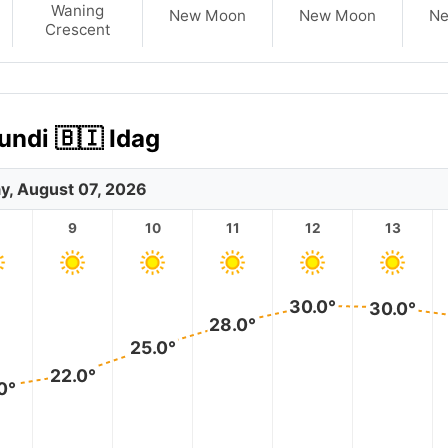
Waning
New Moon
New Moon
N
Crescent
undi 🇧🇮 Idag
ay, August 07, 2026
9
10
11
12
13
30.0°
30.0°
28.0°
25.0°
22.0°
0°