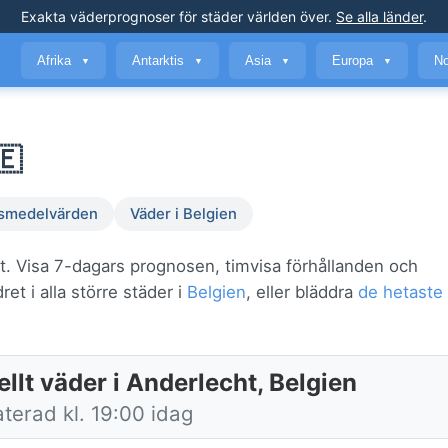
Exakta väderprognoser
för städer världen över
.
Se alla länder
.
Afrika
Antarktis
Asia
Europa
No
▼
▼
▼
▼
🇪
smedelvärden
Väder i Belgien
t. Visa 7-dagars prognosen, timvisa förhållanden och
et i alla större städer i
Belgien
, eller bläddra
de hetaste 
llt väder i Anderlecht, Belgien
terad kl. 19:00 idag