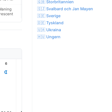
🇬🇧 Storbritannien
🇸🇯 Svalbard och Jan Mayen
Waning
Waning
rescent
Crescent
🇸🇪 Sverige
🇩🇪 Tyskland
🇺🇦 Ukraina
🇭🇺 Ungern
6
7
8
9
10
11
31.0°
29.0°
26.0°
23.0°