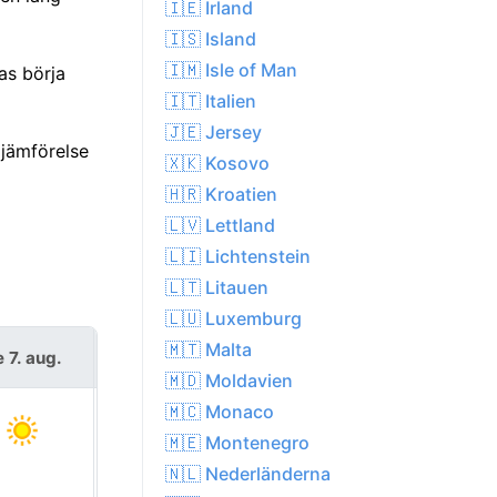
🇮🇪 Irland
🇮🇸 Island
🇮🇲 Isle of Man
as börja
🇮🇹 Italien
🇯🇪 Jersey
jämförelse
🇽🇰 Kosovo
🇭🇷 Kroatien
🇱🇻 Lettland
🇱🇮 Lichtenstein
🇱🇹 Litauen
🇱🇺 Luxemburg
🇲🇹 Malta
e 7. aug.
lör 8. aug.
🇲🇩 Moldavien
🇲🇨 Monaco
🇲🇪 Montenegro
🇳🇱 Nederländerna