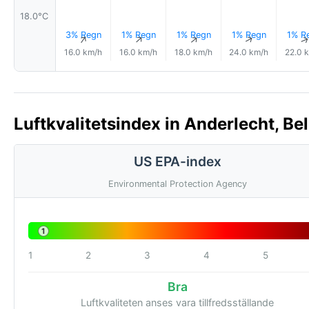
18.0°C
3% Regn
1% Regn
1% Regn
1% Regn
1% R
↑
↑
↑
↑
16.0 km/h
16.0 km/h
18.0 km/h
24.0 km/h
22.0 
Luftkvalitetsindex in Anderlecht, Bel
US EPA-index
Environmental Protection Agency
1
1
2
3
4
5
Bra
Luftkvaliteten anses vara tillfredsställande