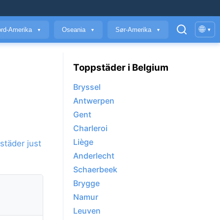
🌐
rd-Amerika
Oseania
Sør-Amerika
▾
▼
▼
▼
Toppstäder i Belgium
Bryssel
Antwerpen
Gent
Charleroi
Liège
städer just
Anderlecht
Schaerbeek
Brygge
Namur
Leuven