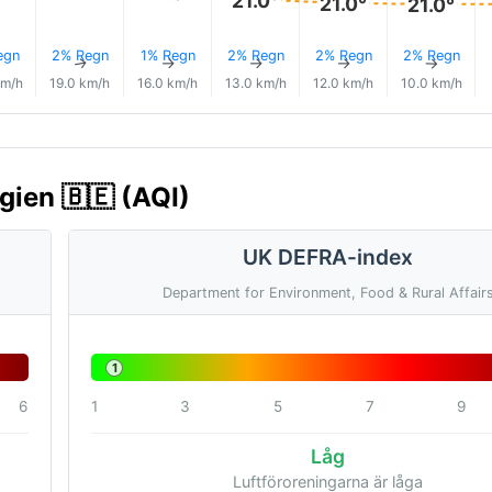
21.0°
21.0°
egn
2% Regn
1% Regn
2% Regn
2% Regn
2% Regn
↑
↑
↑
↑
↑
↑
km/h
19.0 km/h
16.0 km/h
13.0 km/h
12.0 km/h
10.0 km/h
gien 🇧🇪 (AQI)
UK DEFRA-index
Department for Environment, Food & Rural Affair
1
6
1
3
5
7
9
Låg
Luftföroreningarna är låga