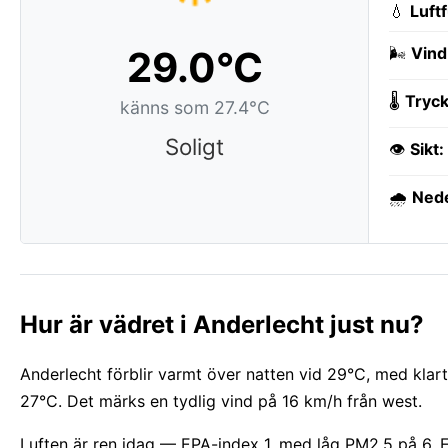
💧
Luft
29.0°C
🌬️
Vind
🌡️
Tryck
känns som 27.4°C
Soligt
👁️
Sikt:
🌧️
Ned
Hur är vädret i Anderlecht just nu?
Anderlecht förblir varmt över natten vid 29°C, med klar
27°C. Det märks en tydlig vind på 16 km/h från west.
Luften är ren idag — EPA-index 1, med låg PM2.5 på 6. Et