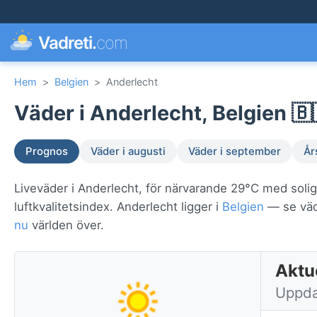
Vadreti.
com
Hem
>
Belgien
>
Anderlecht
Väder i Anderlecht, Belgien 🇧
Prognos
Väder i augusti
Väder i september
År
Liveväder i Anderlecht, för närvarande 29°C med solig
luftkvalitetsindex. Anderlecht ligger i
Belgien
— se vädr
nu
världen över.
Aktue
Uppda