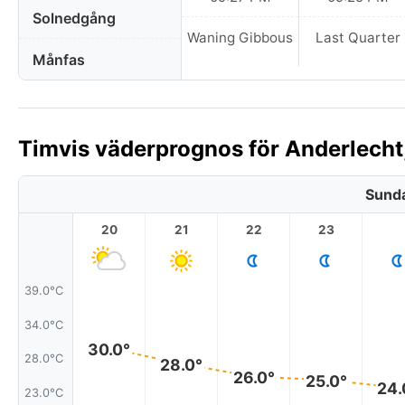
Solnedgång
Waning Gibbous
Last Quarter
Månfas
Timvis väderprognos för Anderlecht,
Sunda
20
21
22
23
39.0°C
34.0°C
30.0°
28.0°C
28.0°
26.0°
25.0°
24.
23.0°C