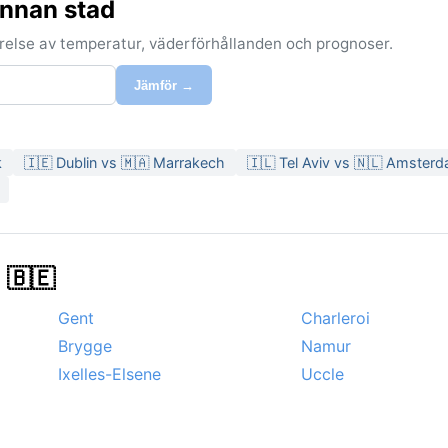
annan stad
förelse av temperatur, väderförhållanden och prognoser.
Jämför →
k
🇮🇪 Dublin vs 🇲🇦 Marrakech
🇮🇱 Tel Aviv vs 🇳🇱 Amster
 🇧🇪
Gent
Charleroi
Brygge
Namur
Ixelles-Elsene
Uccle