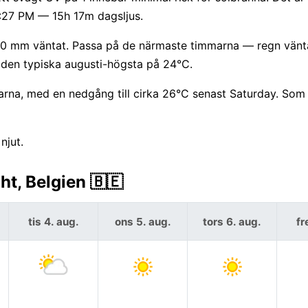
9:27 PM — 15h 17m dagsljus.
ill 0 mm väntat. Passa på de närmaste timmarna — regn vänt
 den typiska augusti-högsta på 24°C.
na, med en nedgång till cirka 26°C senast Saturday. Som 
njut.
t, Belgien 🇧🇪
tis 4. aug.
ons 5. aug.
tors 6. aug.
fr