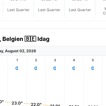
Last Quarter
Last Quarter
Last Quarter
C
 Belgien 🇧🇪 Idag
y, August 02, 2026
1
2
3
4
5
0°
23.0°
22.0°
21.0°