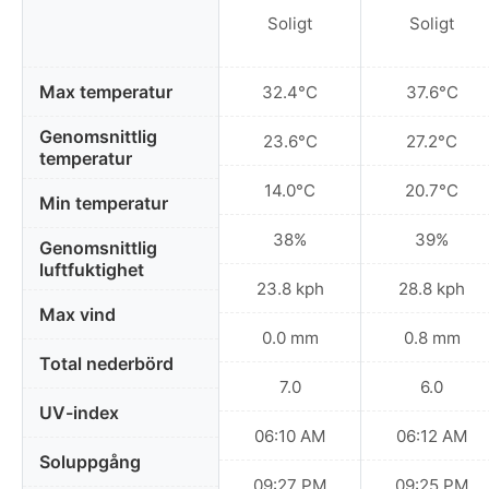
Soligt
Soligt
Max temperatur
32.4°C
37.6°C
Genomsnittlig
23.6°C
27.2°C
temperatur
14.0°C
20.7°C
Min temperatur
38%
39%
Genomsnittlig
luftfuktighet
23.8 kph
28.8 kph
Max vind
0.0 mm
0.8 mm
Total nederbörd
7.0
6.0
UV-index
06:10 AM
06:12 AM
Soluppgång
09:27 PM
09:25 PM