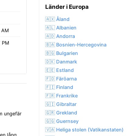
Länder i Europa
🇦🇽 Åland
🇦🇱 Albanien
0 AM
🇦🇩 Andorra
7 PM
🇧🇦 Bosnien-Hercegovina
🇧🇬 Bulgarien
🇩🇰 Danmark
🇪🇪 Estland
🇫🇴 Färöarna
🇫🇮 Finland
🇫🇷 Frankrike
🇬🇮 Gibraltar
🇬🇷 Grekland
om ungefär
🇬🇬 Guernsey
🇻🇦 Heliga stolen (Vatikanstaten)
 en lång