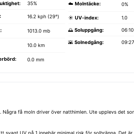
fuktighet:
35%
☁️
Molntäcke:
0%
:
16.2 kph (29°)
☀️
UV-index:
1.0
🌅
Soluppgång:
06:1
:
1013.0 mb
🌇
Solnedgång:
09:2
10.0 km
erbörd:
0.0 mm
t. Några få moln driver över natthimlen. Ute upplevs det s
t svagt UV på 1 innebär minimal risk för solbränna. Det är