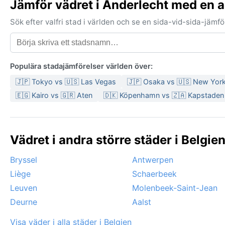
Jämför vädret i Anderlecht med en 
Sök efter valfri stad i världen och se en sida-vid-sida-jäm
Populära stadajämförelser världen över:
🇯🇵 Tokyo vs 🇺🇸 Las Vegas
🇯🇵 Osaka vs 🇺🇸 New Yor
🇪🇬 Kairo vs 🇬🇷 Aten
🇩🇰 Köpenhamn vs 🇿🇦 Kapstaden
Vädret i andra större städer i Belgien
Bryssel
Antwerpen
Liège
Schaerbeek
Leuven
Molenbeek-Saint-Jean
Deurne
Aalst
Visa väder i alla städer i Belgien