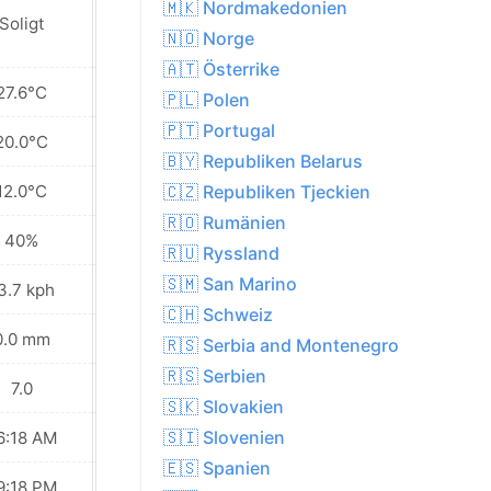
🇲🇰 Nordmakedonien
Soligt
Delvis molnigt
🇳🇴 Norge
🇦🇹 Österrike
27.6°C
25.7°C
🇵🇱 Polen
🇵🇹 Portugal
20.0°C
19.4°C
🇧🇾 Republiken Belarus
12.0°C
12.5°C
🇨🇿 Republiken Tjeckien
🇷🇴 Rumänien
40%
46%
🇷🇺 Ryssland
🇸🇲 San Marino
3.7 kph
20.5 kph
🇨🇭 Schweiz
0.0 mm
0.0 mm
🇷🇸 Serbia and Montenegro
🇷🇸 Serbien
7.0
7.0
🇸🇰 Slovakien
🇸🇮 Slovenien
6:18 AM
06:19 AM
🇪🇸 Spanien
9:18 PM
09:17 PM