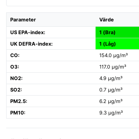
Parameter
Värde
US EPA-index:
1 (Bra)
UK DEFRA-index:
1 (Låg)
CO:
154.0 µg/m³
O3:
117.0 µg/m³
NO2:
4.9 µg/m³
SO2:
0.7 µg/m³
PM2.5:
6.2 µg/m³
PM10:
9.3 µg/m³