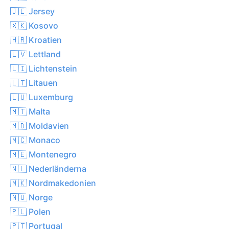
🇯🇪 Jersey
🇽🇰 Kosovo
🇭🇷 Kroatien
🇱🇻 Lettland
🇱🇮 Lichtenstein
🇱🇹 Litauen
🇱🇺 Luxemburg
🇲🇹 Malta
🇲🇩 Moldavien
🇲🇨 Monaco
🇲🇪 Montenegro
🇳🇱 Nederländerna
🇲🇰 Nordmakedonien
🇳🇴 Norge
🇵🇱 Polen
🇵🇹 Portugal