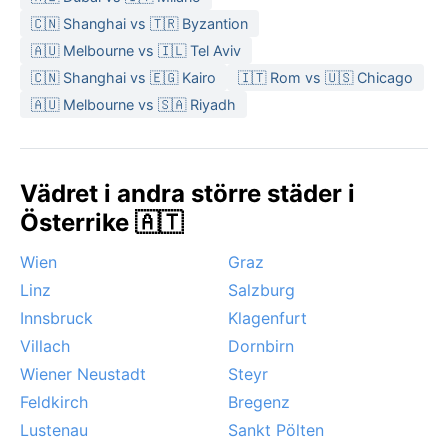
🇨🇳 Shanghai vs 🇹🇷 Byzantion
🇦🇺 Melbourne vs 🇮🇱 Tel Aviv
🇨🇳 Shanghai vs 🇪🇬 Kairo
🇮🇹 Rom vs 🇺🇸 Chicago
🇦🇺 Melbourne vs 🇸🇦 Riyadh
Vädret i andra större städer i
Österrike 🇦🇹
Wien
Graz
Linz
Salzburg
Innsbruck
Klagenfurt
Villach
Dornbirn
Wiener Neustadt
Steyr
Feldkirch
Bregenz
Lustenau
Sankt Pölten