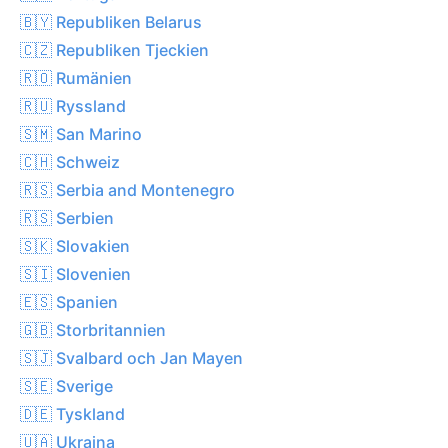
🇧🇾 Republiken Belarus
🇨🇿 Republiken Tjeckien
🇷🇴 Rumänien
🇷🇺 Ryssland
🇸🇲 San Marino
🇨🇭 Schweiz
🇷🇸 Serbia and Montenegro
🇷🇸 Serbien
🇸🇰 Slovakien
🇸🇮 Slovenien
🇪🇸 Spanien
🇬🇧 Storbritannien
🇸🇯 Svalbard och Jan Mayen
🇸🇪 Sverige
🇩🇪 Tyskland
🇺🇦 Ukraina