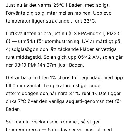
Just nu är det varma 25°C i Baden, med soligt.
Förvänta dig solglimtar mellan molnen. Upplevd
temperatur ligger strax under, runt 23°C.
Luftkvaliteten är bra just nu (US EPA-index 1, PM2.5
6) — utmärkt för utomhusträning. UV är måttligt på
4; solglasögon och lätt täckande kläder är vettiga
runt middagstid. Solen gick upp 05:42 AM, solen går
ner 08:19 PM: 14h 37m ljus i Baden.
Det är bara en liten 1% chans för regn idag, med upp
till 0 mm väntat. Temperaturen stiger under
eftermiddagen och når nära 34°C runt 17. Det ligger
cirka 7°C över den vanliga augusti-genomsnittet för
Baden.
Ser man till veckan som kommer, så stiger
temperaturerna — Saturday ser varmast ut med