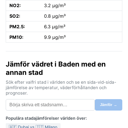
NO2:
3.2 µg/m³
SO2:
0.8 µg/m³
PM2.5:
6.3 µg/m³
PM10:
9.9 µg/m³
Jämför vädret i Baden med en
annan stad
Sök efter valfri stad i världen och se en sida-vid-sida-
jämförelse av temperatur, väderförhållanden och
prognoser.
Jämför →
Populära stadajämförelser världen över:
🇦🇪 Dubai vs 🇮🇹 Milano