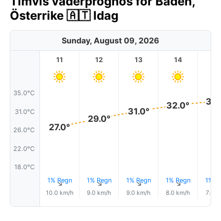
Timvis väderprognos för Baden,
Österrike 🇦🇹 Idag
Sunday, August 09, 2026
11
12
13
14
1
35.0°C
33.
32.0°
31.0°
31.0°C
29.0°
27.0°
26.0°C
22.0°C
18.0°C
1% Regn
1% Regn
1% Regn
1% Regn
1% R
↑
↑
↑
↑
10.0 km/h
9.0 km/h
9.0 km/h
8.0 km/h
7.0 k