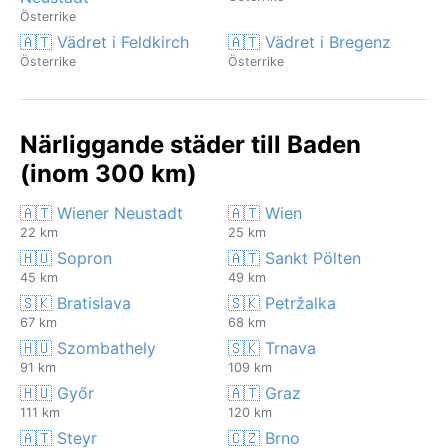
Österrike
🇦🇹 Vädret i Feldkirch
🇦🇹 Vädret i Bregenz
Österrike
Österrike
Närliggande städer till Baden
(inom 300 km)
🇦🇹 Wiener Neustadt
🇦🇹 Wien
22 km
25 km
🇭🇺 Sopron
🇦🇹 Sankt Pölten
45 km
49 km
🇸🇰 Bratislava
🇸🇰 Petržalka
67 km
68 km
🇭🇺 Szombathely
🇸🇰 Trnava
91 km
109 km
🇭🇺 Győr
🇦🇹 Graz
111 km
120 km
🇦🇹 Steyr
🇨🇿 Brno