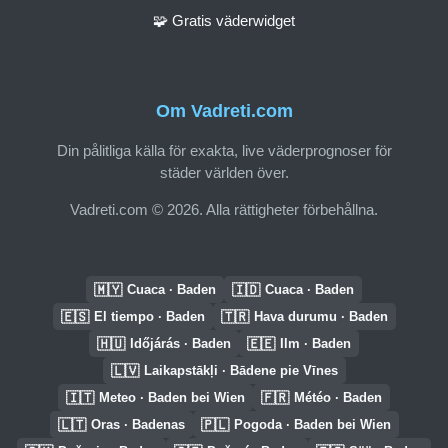
🧩 Gratis väderwidget
Om Vadreti.com
Din pålitliga källa för exakta, live väderprognoser för
städer världen över.
Vadreti.com © 2026. Alla rättigheter förbehållna.
🇲🇾
🇮🇩
Cuaca · Baden
Cuaca · Baden
🇪🇸
🇹🇷
El tiempo · Baden
Hava durumu · Baden
🇭🇺
🇪🇪
Időjárás · Baden
Ilm · Baden
🇱🇻
Laikapstākļi · Bādene pie Vīnes
🇮🇹
🇫🇷
Meteo · Baden bei Wien
Météo · Baden
🇱🇹
🇵🇱
Oras · Badenas
Pogoda · Baden bei Wien