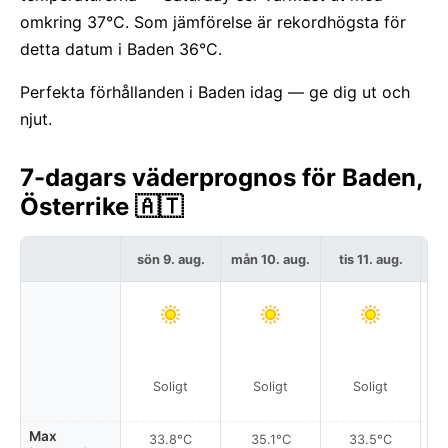
omkring 37°C. Som jämförelse är rekordhögsta för
detta datum i Baden 36°C.
Perfekta förhållanden i Baden idag — ge dig ut och
njut.
7-dagars väderprognos för Baden,
Österrike 🇦🇹
sön 9. aug.
mån 10. aug.
tis 11. aug.
on
Soligt
Soligt
Soligt
Max
33.8°C
35.1°C
33.5°C