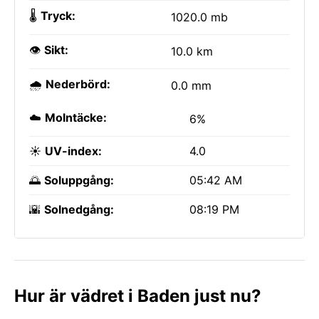
🌡️
Tryck:
1020.0 mb
👁️
Sikt:
10.0 km
🌧️
Nederbörd:
0.0 mm
☁️
Molntäcke:
6%
☀️
UV-index:
4.0
🌅
Soluppgång:
05:42 AM
🌇
Solnedgång:
08:19 PM
Hur är vädret i Baden just nu?