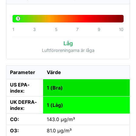
1
1
3
5
7
9
10
Låg
Luftföroreningarna är låga
Parameter
Värde
US EPA-
1 (Bra)
index:
UK DEFRA-
1 (Låg)
index:
CO:
143.0 µg/m³
O3:
81.0 µg/m³