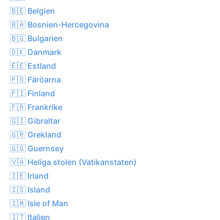
🇧🇪 Belgien
🇧🇦 Bosnien-Hercegovina
🇧🇬 Bulgarien
🇩🇰 Danmark
🇪🇪 Estland
🇫🇴 Färöarna
🇫🇮 Finland
🇫🇷 Frankrike
🇬🇮 Gibraltar
🇬🇷 Grekland
🇬🇬 Guernsey
🇻🇦 Heliga stolen (Vatikanstaten)
🇮🇪 Irland
🇮🇸 Island
🇮🇲 Isle of Man
🇮🇹 Italien