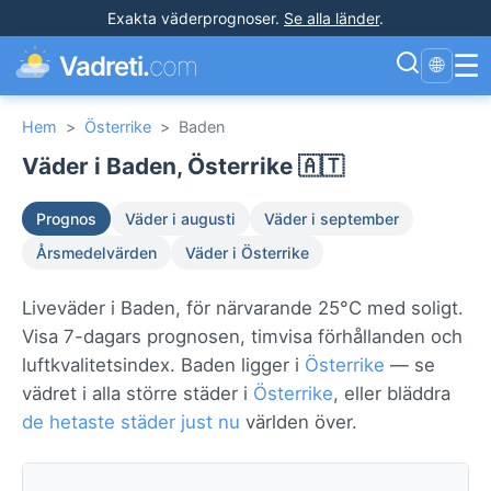
Exakta väderprognoser
.
Se alla länder
.
☰
Vadreti.
com
🌐
Hem
>
Österrike
>
Baden
Väder i Baden, Österrike 🇦🇹
Prognos
Väder i augusti
Väder i september
Årsmedelvärden
Väder i Österrike
Liveväder i Baden, för närvarande 25°C med soligt.
Visa 7-dagars prognosen, timvisa förhållanden och
luftkvalitetsindex. Baden ligger i
Österrike
— se
vädret i alla större städer i
Österrike
, eller bläddra
de hetaste städer just nu
världen över.