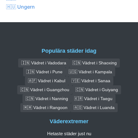
🇭🇺 Ungern
Populära städer idag
🇮🇳 Vädret i Vadodara
🇨🇳 Vädret i Shaoxing
🇮🇳 Vädret i Pune
🇺🇬 Vädret i Kampala
🇦🇫 Vädret i Kabul
🇾🇪 Vädret i Sanaa
🇨🇳 Vädret i Guangzhou
🇨🇳 Vädret i Guiyang
🇨🇳 Vädret i Nanning
🇰🇷 Vädret i Taegu
🇲🇲 Vädret i Rangoon
🇦🇴 Vädret i Luanda
Väderextremer
Hetaste städer just nu