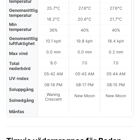
temperatur
25.7°C
27.6°C
27.6°C
Genomsnittlig
temperatur
18.2°C
20.6°C
21.7°C
Min
temperatur
36%
40%
40%
Genomsnittlig
10.1 kph
19.8 kph
18.4 kph
luftfuktighet
0.0 mm
0.0 mm
0.2 mm
Max vind
8.0
7.0
7.0
Total
nederbörd
05:42 AM
05:43 AM
05:44 AM
0
UV-index
08:19 PM
08:17 PM
08:15 PM
Soluppgång
Waning
New Moon
New Moon
N
Crescent
Solnedgång
Månfas