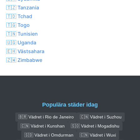
🇹🇿 Tanzania
🇹🇩 Tchad
🇹🇬 Togo
🇹🇳 Tunisien
🇺🇬 Uganda
🇪🇭 Västsahara
🇿🇼 Zimbabwe
Populära städer idag
🇧🇷 Vädret i Rio de Janeiro
🇨🇳 Vädret i Suzhou
🇨🇳 Vädret i Kunshan
🇸🇴 Vädret i Mogadishu
🇸🇩 Vädret i Omdurman
🇨🇳 Vädret i Wuxi