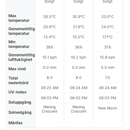
Soligt
Soligt
Soligt
Max
28.5°C
30.9°C
33.0°C
temperatur
20.6°C
21.9°C
24.0°C
Genomsnittlig
temperatur
13.4°C
15.0°C
17.1°C
Min
temperatur
38%
36%
31%
Genomsnittlig
15.1 kph
16.2 kph
15.8 kph
luftfuktighet
0.0 mm
0.0 mm
0.0 mm
Max vind
8.0
8.0
7.0
Total
nederbörd
06:25 AM
06:24 AM
06:24 AM
0
UV-index
06:03 PM
06:03 PM
06:03 PM
Soluppgång
Waning
Waning
New Moon
N
Crescent
Crescent
Solnedgång
Månfas