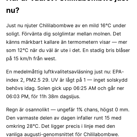
nu?
Just nu njuter Chililabombwe av en mild 16°C under
soligt. Förvänta dig solglimtar mellan molnen. Det
känns märkbart kallare än termometern visar — mer
som 12°C när du väl är ute i det. En stadig bris blåser
på 15 km/h från west.
En medelmåttig luftkvalitetsavläsning just nu: EPA-
index 2, PM2.5 29. UV är lågt på 1 — inget solskydd
behövs idag. Solen gick upp 06:25 AM och går ner
06:03 PM, för 11h 38m dagsljus.
Regn är osannolikt — ungefär 1% chans, högst 0 mm.
Den varmaste delen av dagen infaller runt 15 med
omkring 28°C. Det ligger precis i linje med den
vanliga augusti-genomsnittet för Chililabombwe.