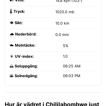
🌬️
Vind:
14.8 kph (103°)
🌡️
Tryck:
1020.0 mb
👁️
Sikt:
10.0 km
🌧️
Nederbörd:
0.0 mm
☁️
Molntäcke:
5%
☀️
UV-index:
1.0
🌅
Soluppgång:
06:25 AM
🌇
Solnedgång:
06:03 PM
Hur är vädret i Chililabombwe just