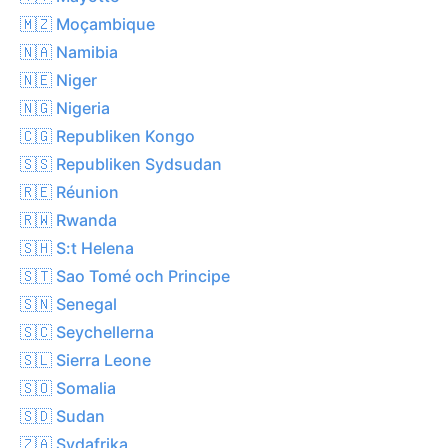
🇲🇿 Moçambique
🇳🇦 Namibia
🇳🇪 Niger
🇳🇬 Nigeria
🇨🇬 Republiken Kongo
🇸🇸 Republiken Sydsudan
🇷🇪 Réunion
🇷🇼 Rwanda
🇸🇭 S:t Helena
🇸🇹 Sao Tomé och Principe
🇸🇳 Senegal
🇸🇨 Seychellerna
🇸🇱 Sierra Leone
🇸🇴 Somalia
🇸🇩 Sudan
🇿🇦 Sydafrika