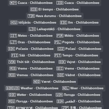
🇲🇾
🇮🇩
Cuaca · Chililabombwe
Cuaca · Chililabombwe
🇪🇸
El tiempo · Chililabombwe
🇹🇷
Hava durumu · Chililabombwe
🇭🇺
🇪🇪
Időjárás · Chililabombwe
Ilm · Chililabombwe
🇱🇻
Laikapstākļi · Chililabombwe
🇮🇹
🇫🇷
Meteo · Chililabombwe
Météo · Chililabombwe
🇱🇹
🇵🇱
Oras · Chililabombwe
Pogoda · Chililabombwe
🇸🇰
🇨🇿
Počasie · Chililabombwe
Počasí · Chililabombwe
🇫🇮
🇵🇹
Sää · Chililabombwe
Tempo · Chililabombwe
🇻🇳
🇩🇰
Thời tiết · Chililabombwe
Vejret · Chililabombwe
🇷🇸
🇸🇮
Vreme · Chililabombwe
Vreme · Chililabombwe
🇷🇴
🇸🇪
Vremea · Chililabombwe
Vädret · Chililabombwe
🇳🇴
Været · Chililabombwe
🇬🇧🇺🇸
🇳🇱
Weather · Chililabombwe
Weer · Chililabombwe
🇩🇪
🇺🇦
Wetter · Chililabombwe
Погода · Chililabombwe
🇷🇺
🇸🇦
Погода · Chililabombwe
الطقس · Chililabombwe
🇹🇭
🇯🇵
สภาพอากาศ · Chililabombwe
天気 · Chililabombwe