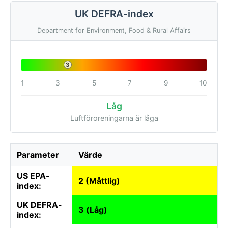
UK DEFRA-index
Department for Environment, Food & Rural Affairs
3
1
3
5
7
9
10
Låg
Luftföroreningarna är låga
Parameter
Värde
US EPA-
2 (Måttlig)
index:
UK DEFRA-
3 (Låg)
index: