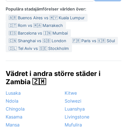
Populära stadajämförelser världen över:
🇦🇷 Buenos Aires vs 🇲🇾 Kuala Lumpur
🇮🇹 Rom vs 🇲🇦 Marrakech
🇪🇸 Barcelona vs 🇮🇳 Mumbai
🇨🇳 Shanghai vs 🇬🇧 London
🇫🇷 Paris vs 🇰🇷 Söul
🇮🇱 Tel Aviv vs 🇸🇪 Stockholm
Vädret i andra större städer i
Zambia 🇿🇲
Lusaka
Kitwe
Ndola
Solwezi
Chingola
Luanshya
Kasama
Livingstone
Mansa
Mufulira