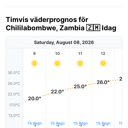
Timvis väderprognos för
Chililabombwe, Zambia 🇿🇲 Idag
Saturday, August 08, 2026
9
10
11
12
1
30.0°C
28.
26.0°
26.0°C
25.0°
22.0°
22.0°C
20.0°
17.0°C
13.0°C
1% Regn
1% Regn
1% Regn
1% Regn
1% R
↑
↑
↑
↑