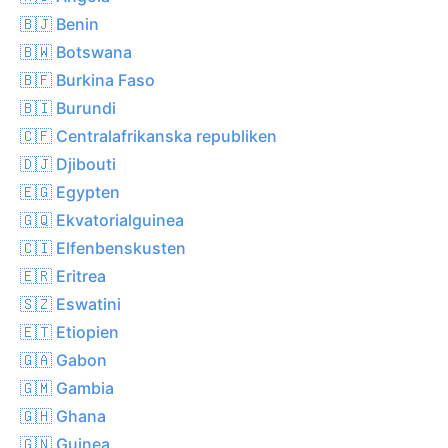
🇧🇯 Benin
🇧🇼 Botswana
🇧🇫 Burkina Faso
🇧🇮 Burundi
🇨🇫 Centralafrikanska republiken
🇩🇯 Djibouti
🇪🇬 Egypten
🇬🇶 Ekvatorialguinea
🇨🇮 Elfenbenskusten
🇪🇷 Eritrea
🇸🇿 Eswatini
🇪🇹 Etiopien
🇬🇦 Gabon
🇬🇲 Gambia
🇬🇭 Ghana
🇬🇳 Guinea