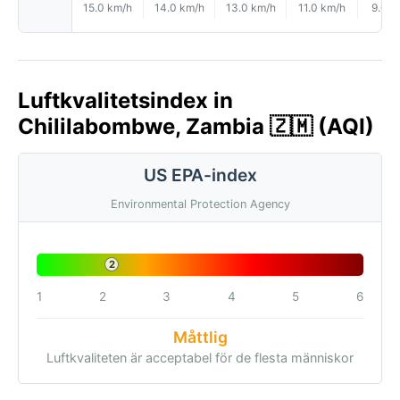
15.0 km/h
14.0 km/h
13.0 km/h
11.0 km/h
9.0 k
Luftkvalitetsindex in
Chililabombwe, Zambia 🇿🇲 (AQI)
US EPA-index
Environmental Protection Agency
2
1
2
3
4
5
6
Måttlig
Luftkvaliteten är acceptabel för de flesta människor