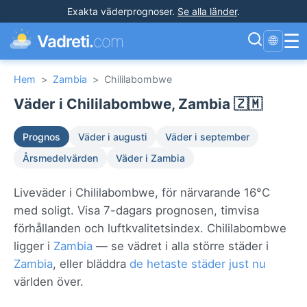
Exakta väderprognoser
.
Se alla länder
.
☰
Vadreti.
com
🌐
Hem
>
Zambia
>
Chililabombwe
Väder i Chililabombwe, Zambia 🇿🇲
Prognos
Väder i augusti
Väder i september
Årsmedelvärden
Väder i Zambia
Liveväder i Chililabombwe, för närvarande 16°C
med soligt. Visa 7-dagars prognosen, timvisa
förhållanden och luftkvalitetsindex. Chililabombwe
ligger i
Zambia
— se vädret i alla större städer i
Zambia
, eller bläddra
de hetaste städer just nu
världen över.