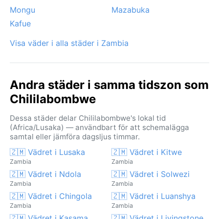
Mongu
Mazabuka
Kafue
Visa väder i alla städer i Zambia
Andra städer i samma tidszon som
Chililabombwe
Dessa städer delar Chililabombwe's lokal tid
(Africa/Lusaka) — användbart för att schemalägga
samtal eller jämföra dagsljus timmar.
🇿🇲 Vädret i Lusaka
🇿🇲 Vädret i Kitwe
Zambia
Zambia
🇿🇲 Vädret i Ndola
🇿🇲 Vädret i Solwezi
Zambia
Zambia
🇿🇲 Vädret i Chingola
🇿🇲 Vädret i Luanshya
Zambia
Zambia
🇿🇲 Vädret i Kasama
🇿🇲 Vädret i Livingstone