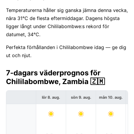
Temperaturerna håller sig ganska jämna denna vecka,
nära 31°C de flesta eftermiddagar. Dagens högsta
ligger långt under Chililabombwe:s rekord för
datumet, 34°C.
Perfekta förhållanden i Chililabombwe idag — ge dig
ut och njut.
7-dagars väderprognos för
Chililabombwe, Zambia 🇿🇲
lör 8. aug.
sön 9. aug.
mån 10. aug.
t