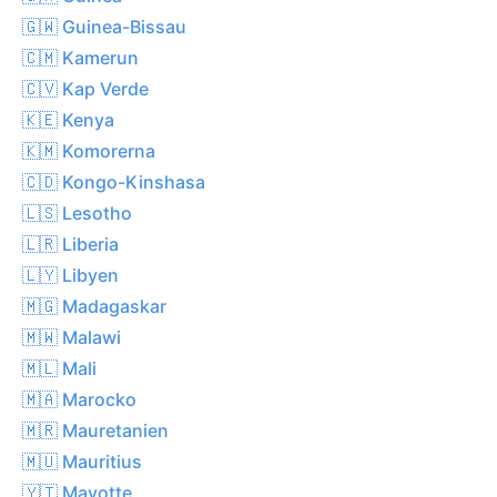
🇬🇼 Guinea-Bissau
🇨🇲 Kamerun
🇨🇻 Kap Verde
🇰🇪 Kenya
🇰🇲 Komorerna
🇨🇩 Kongo-Kinshasa
🇱🇸 Lesotho
🇱🇷 Liberia
🇱🇾 Libyen
🇲🇬 Madagaskar
🇲🇼 Malawi
🇲🇱 Mali
🇲🇦 Marocko
🇲🇷 Mauretanien
🇲🇺 Mauritius
🇾🇹 Mayotte