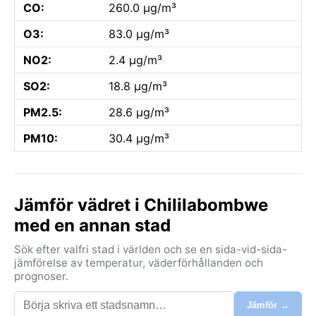
CO:
260.0 µg/m³
O3:
83.0 µg/m³
NO2:
2.4 µg/m³
SO2:
18.8 µg/m³
PM2.5:
28.6 µg/m³
PM10:
30.4 µg/m³
Jämför vädret i Chililabombwe
med en annan stad
Sök efter valfri stad i världen och se en sida-vid-sida-
jämförelse av temperatur, väderförhållanden och
prognoser.
Jämför →