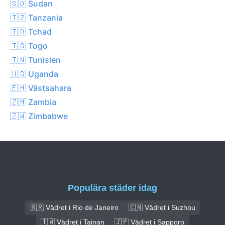
🇸🇩 Sudan
🇹🇿 Tanzania
🇹🇩 Tchad
🇹🇬 Togo
🇹🇳 Tunisien
🇺🇬 Uganda
🇪🇭 Västsahara
🇿🇲 Zambia
🇿🇼 Zimbabwe
Populära städer idag
🇧🇷 Vädret i Rio de Janeiro
🇨🇳 Vädret i Suzhou
🇹🇼 Vädret i Tainan
🇯🇵 Vädret i Sapporo