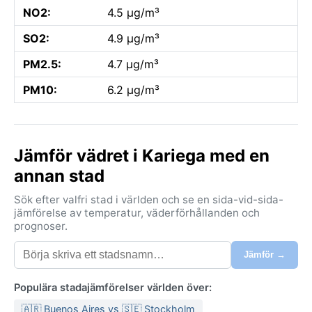
NO2:
4.5 µg/m³
SO2:
4.9 µg/m³
PM2.5:
4.7 µg/m³
PM10:
6.2 µg/m³
Jämför vädret i Kariega med en
annan stad
Sök efter valfri stad i världen och se en sida-vid-sida-
jämförelse av temperatur, väderförhållanden och
prognoser.
Jämför →
Populära stadajämförelser världen över:
🇦🇷 Buenos Aires vs 🇸🇪 Stockholm