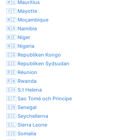
🇲🇺 Mauritius
🇾🇹 Mayotte
🇲🇿 Moçambique
🇳🇦 Namibia
🇳🇪 Niger
🇳🇬 Nigeria
🇨🇬 Republiken Kongo
🇸🇸 Republiken Sydsudan
🇷🇪 Réunion
🇷🇼 Rwanda
🇸🇭 S:t Helena
🇸🇹 Sao Tomé och Principe
🇸🇳 Senegal
🇸🇨 Seychellerna
🇸🇱 Sierra Leone
🇸🇴 Somalia