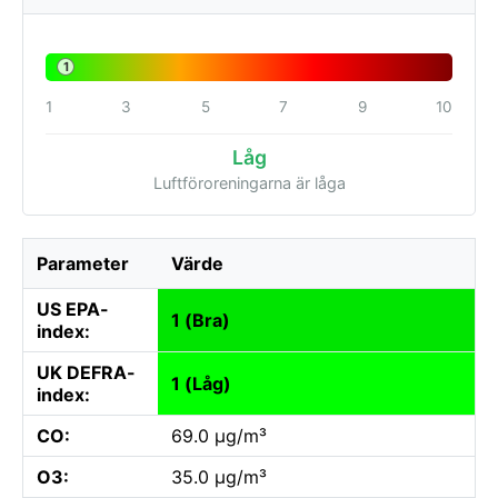
1
1
3
5
7
9
10
Låg
Luftföroreningarna är låga
Parameter
Värde
US EPA-
1 (Bra)
index:
UK DEFRA-
1 (Låg)
index:
CO:
69.0 µg/m³
O3:
35.0 µg/m³