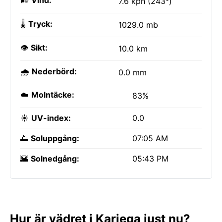
🌬️
Vind:
7.6 kph (243°)
🌡️
Tryck:
1029.0 mb
👁️
Sikt:
10.0 km
🌧️
Nederbörd:
0.0 mm
☁️
Molntäcke:
83%
☀️
UV-index:
0.0
🌅
Soluppgång:
07:05 AM
🌇
Solnedgång:
05:43 PM
Hur är vädret i Kariega just nu?