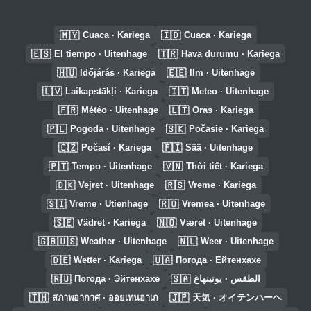
🇲🇾
🇮🇩
Cuaca · Kariega
Cuaca · Kariega
🇪🇸
🇹🇷
El tiempo · Uitenhage
Hava durumu · Kariega
🇭🇺
🇪🇪
Időjárás · Kariega
Ilm · Uitenhage
🇱🇻
🇮🇹
Laikapstākļi · Kariega
Meteo · Uitenhage
🇫🇷
🇱🇹
Météo · Uitenhage
Oras · Kariega
🇵🇱
🇸🇰
Pogoda · Uitenhage
Počasie · Kariega
🇨🇿
🇫🇮
Počasí · Kariega
Sää · Uitenhage
🇵🇹
🇻🇳
Tempo · Uitenhage
Thời tiết · Kariega
🇩🇰
🇷🇸
Vejret · Uitenhage
Vreme · Kariega
🇸🇮
🇷🇴
Vreme · Utienhage
Vremea · Uitenhage
🇸🇪
🇳🇴
Vädret · Kariega
Været · Uitenhage
🇬🇧🇺🇸
🇳🇱
Weather · Uitenhage
Weer · Uitenhage
🇩🇪
🇺🇦
Wetter · Kariega
Погода · Ейтенхахе
🇷🇺
🇸🇦
Погода · Эйтенхахе
الطقس · يوتينهاغ
🇹🇭
🇯🇵
สภาพอากาศ · ออยเทนฮาเก
天気 · オイテンハーヘ