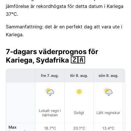
jämförelse är rekordhögsta för detta datum i Kariega
37°C.
Sammanfattning: det är en perfekt dag att vara ute i
Kariega.
7-dagars väderprognos för
Kariega, Sydafrika 🇿🇦
fre 7. aug.
lör 8. aug.
sön 9. aug.
må
Lokalt regn i
Lo
Soligt
Lätt regnskur
närheten
Max
18.7°C
20.1°C
13.4°C