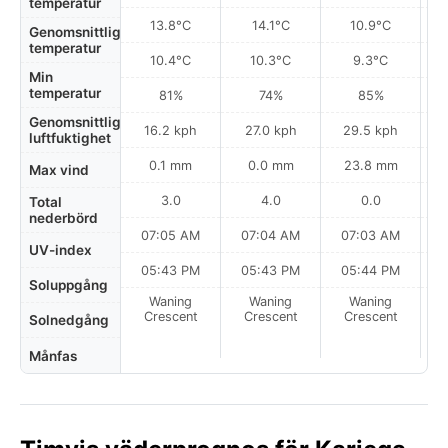
temperatur
13.8°C
14.1°C
10.9°C
Genomsnittlig
temperatur
10.4°C
10.3°C
9.3°C
Min
temperatur
81%
74%
85%
Genomsnittlig
16.2 kph
27.0 kph
29.5 kph
luftfuktighet
0.1 mm
0.0 mm
23.8 mm
Max vind
3.0
4.0
0.0
Total
nederbörd
07:05 AM
07:04 AM
07:03 AM
UV-index
05:43 PM
05:43 PM
05:44 PM
Soluppgång
Waning
Waning
Waning
N
Crescent
Crescent
Crescent
Solnedgång
Månfas