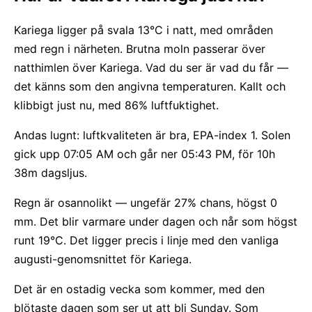
Kariega ligger på svala 13°C i natt, med områden
med regn i närheten. Brutna moln passerar över
natthimlen över Kariega. Vad du ser är vad du får —
det känns som den angivna temperaturen. Kallt och
klibbigt just nu, med 86% luftfuktighet.
Andas lugnt: luftkvaliteten är bra, EPA-index 1. Solen
gick upp 07:05 AM och går ner 05:43 PM, för 10h
38m dagsljus.
Regn är osannolikt — ungefär 27% chans, högst 0
mm. Det blir varmare under dagen och når som högst
runt 19°C. Det ligger precis i linje med den vanliga
augusti-genomsnittet för Kariega.
Det är en ostadig vecka som kommer, med den
blötaste dagen som ser ut att bli Sunday. Som