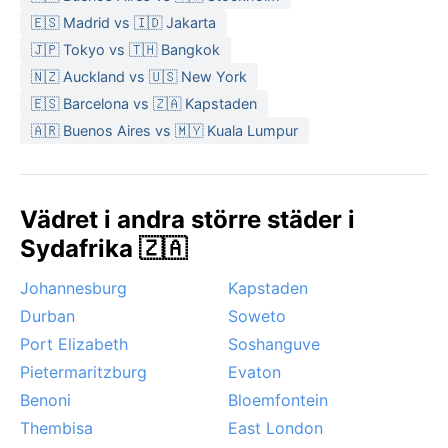
🇪🇸 Madrid vs 🇮🇩 Jakarta
🇯🇵 Tokyo vs 🇹🇭 Bangkok
🇳🇿 Auckland vs 🇺🇸 New York
🇪🇸 Barcelona vs 🇿🇦 Kapstaden
🇦🇷 Buenos Aires vs 🇲🇾 Kuala Lumpur
Vädret i andra större städer i
Sydafrika 🇿🇦
Johannesburg
Kapstaden
Durban
Soweto
Port Elizabeth
Soshanguve
Pietermaritzburg
Evaton
Benoni
Bloemfontein
Thembisa
East London