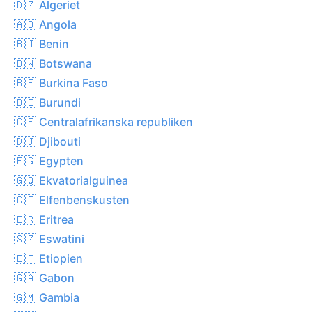
🇩🇿 Algeriet
🇦🇴 Angola
🇧🇯 Benin
🇧🇼 Botswana
🇧🇫 Burkina Faso
🇧🇮 Burundi
🇨🇫 Centralafrikanska republiken
🇩🇯 Djibouti
🇪🇬 Egypten
🇬🇶 Ekvatorialguinea
🇨🇮 Elfenbenskusten
🇪🇷 Eritrea
🇸🇿 Eswatini
🇪🇹 Etiopien
🇬🇦 Gabon
🇬🇲 Gambia