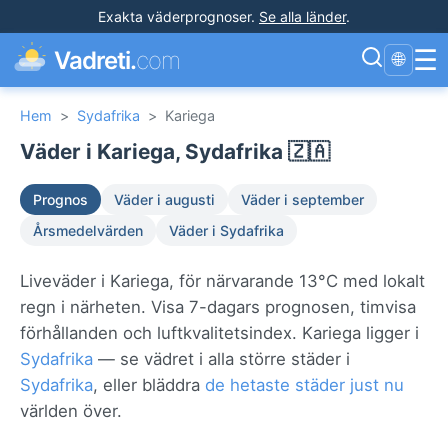
Exakta väderprognoser
.
Se alla länder
.
☰
Vadreti.
com
🌐
Hem
>
Sydafrika
>
Kariega
Väder i Kariega, Sydafrika 🇿🇦
Prognos
Väder i augusti
Väder i september
Årsmedelvärden
Väder i Sydafrika
Liveväder i Kariega, för närvarande 13°C med lokalt
regn i närheten. Visa 7-dagars prognosen, timvisa
förhållanden och luftkvalitetsindex. Kariega ligger i
Sydafrika
— se vädret i alla större städer i
Sydafrika
, eller bläddra
de hetaste städer just nu
världen över.