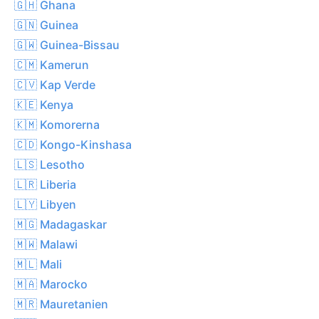
🇬🇭 Ghana
🇬🇳 Guinea
🇬🇼 Guinea-Bissau
🇨🇲 Kamerun
🇨🇻 Kap Verde
🇰🇪 Kenya
🇰🇲 Komorerna
🇨🇩 Kongo-Kinshasa
🇱🇸 Lesotho
🇱🇷 Liberia
🇱🇾 Libyen
🇲🇬 Madagaskar
🇲🇼 Malawi
🇲🇱 Mali
🇲🇦 Marocko
🇲🇷 Mauretanien