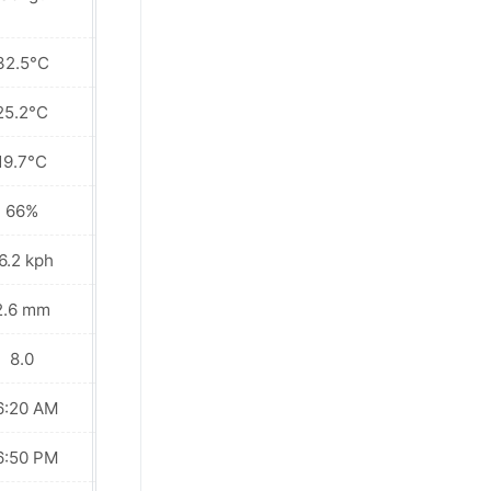
32.5°C
33.0°C
25.2°C
25.0°C
19.7°C
20.0°C
66%
69%
6.2 kph
15.5 kph
2.6 mm
4.1 mm
8.0
8.0
6:20 AM
06:20 AM
6:50 PM
06:49 PM