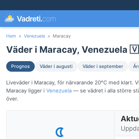
Vadreti.
com
Hem
>
Venezuela
>
Maracay
Väder i Maracay, Venezuela 🇻
Prognos
Väder i augusti
Väder i september
År
Liveväder i Maracay, för närvarande 20°C med klart. V
Maracay ligger i
Venezuela
— se vädret i alla större st
över.
Aktu
Uppda