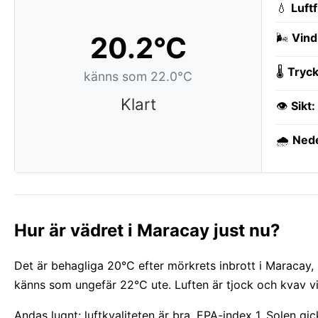
💧
Luft
20.2°C
🌬️
Vind
🌡️
Tryck
känns som 22.0°C
Klart
👁️
Sikt:
🌧️
Ned
Hur är vädret i Maracay just nu?
Det är behagliga 20°C efter mörkrets inbrott i Maracay,
känns som ungefär 22°C ute. Luften är tjock och kvav v
Andas lugnt: luftkvaliteten är bra, EPA-index 1. Solen g