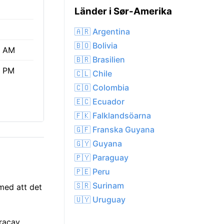
Länder i Sør-Amerika
🇦🇷 Argentina
🇧🇴 Bolivia
0 AM
🇧🇷 Brasilien
2 PM
🇨🇱 Chile
🇨🇴 Colombia
🇪🇨 Ecuador
🇫🇰 Falklandsöarna
🇬🇫 Franska Guyana
🇬🇾 Guyana
🇵🇾 Paraguay
🇵🇪 Peru
🇸🇷 Surinam
med att det
🇺🇾 Uruguay
racay.