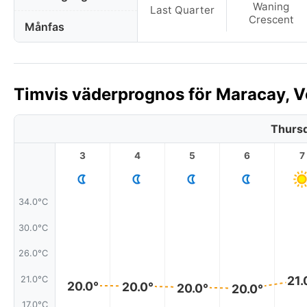
Waning
Last Quarter
Crescent
Månfas
Timvis väderprognos för Maracay, V
Thursd
3
4
5
6
7
34.0°C
30.0°C
26.0°C
21.
21.0°C
20.0°
20.0°
20.0°
20.0°
17.0°C