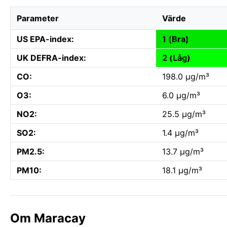
Parameter
Värde
US EPA-index:
1 (Bra)
UK DEFRA-index:
2 (Låg)
CO:
198.0 µg/m³
O3:
6.0 µg/m³
NO2:
25.5 µg/m³
SO2:
1.4 µg/m³
PM2.5:
13.7 µg/m³
PM10:
18.1 µg/m³
Om Maracay