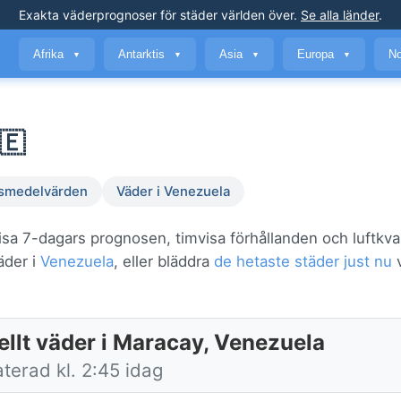
Exakta väderprognoser
för städer världen över
.
Se alla länder
.
Afrika
Antarktis
Asia
Europa
No
▼
▼
▼
▼
🇪
smedelvärden
Väder i Venezuela
isa 7-dagars prognosen, timvisa förhållanden och luftkval
äder i
Venezuela
, eller bläddra
de hetaste städer just nu
v
ellt väder i Maracay, Venezuela
terad kl. 2:45 idag