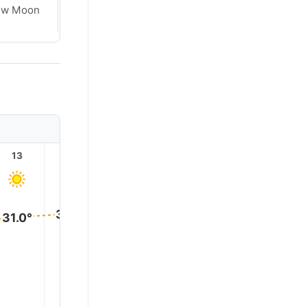
ew Moon
New Moon
13
14
15
16
17
18
32.0°
32.0°
31.0°
31.0°
29.0°
27.0°