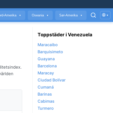
🌐
rd-Amerika
Oseania
Sør-Amerika
▾
▼
▼
▼
Toppstäder i Venezuela
Maracaibo
Barquisimeto
Guayana
Barcelona
itetsindex.
Maracay
ärlden
Ciudad Bolívar
Cumaná
Barinas
Cabimas
Turmero