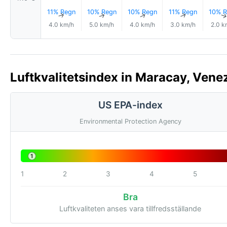
11% Regn
10% Regn
10% Regn
11% Regn
10% R
↑
↑
↑
↑
4.0 km/h
5.0 km/h
4.0 km/h
3.0 km/h
2.0 k
Luftkvalitetsindex in Maracay, Vene
US EPA-index
Environmental Protection Agency
1
1
2
3
4
5
Bra
Luftkvaliteten anses vara tillfredsställande