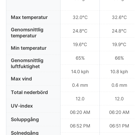
Max temperatur
32.0°C
32.6°C
Genomsnittlig
24.8°C
24.8°C
temperatur
19.6°C
19.9°C
Min temperatur
65%
66%
Genomsnittlig
luftfuktighet
14.0 kph
10.8 kph
Max vind
0.4 mm
0.6 mm
Total nederbörd
12.0
12.0
UV-index
06:20 AM
06:20 AM
Soluppgång
06:52 PM
06:51 PM
Solnedgång