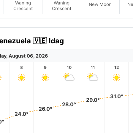
Waning
Waning
New Moon
N
Crescent
Crescent
enezuela 🇻🇪 Idag
ay, August 06, 2026
8
9
10
11
12
31.0°
29.0°
28.0°
26.0°
24.0°
0°