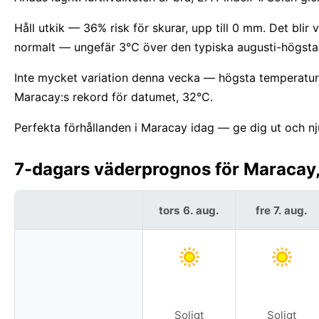
Håll utkik — 36% risk för skurar, upp till 0 mm. Det bl
normalt — ungefär 3°C över den typiska augusti-högsta
Inte mycket variation denna vecka — högsta temperature
Maracay:s rekord för datumet, 32°C.
Perfekta förhållanden i Maracay idag — ge dig ut och nj
7-dagars väderprognos för Maracay,
tors 6. aug.
fre 7. aug.
Soligt
Soligt