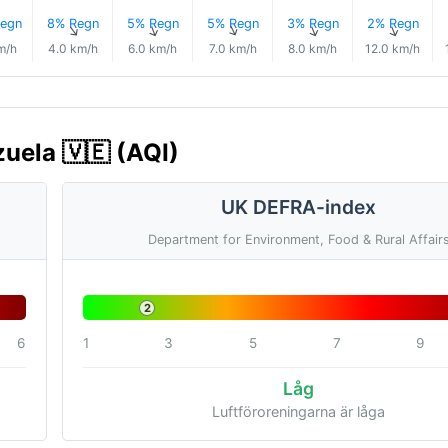
egn
8% Regn
5% Regn
5% Regn
3% Regn
2% Regn
↑
↑
↑
↑
↑
↑
m/h
4.0 km/h
6.0 km/h
7.0 km/h
8.0 km/h
12.0 km/h
zuela 🇻🇪 (AQI)
UK DEFRA-index
Department for Environment, Food & Rural Affair
2
6
1
3
5
7
9
Låg
Luftföroreningarna är låga