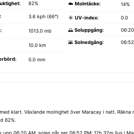
fuktighet:
82%
☁️
Molntäcke:
14%
:
3.6 kph (66°)
☀️
UV-index:
0.0
🌅
Soluppgång:
06:2
:
1013.0 mb
🌇
Solnedgång:
06:5
10.0 km
erbörd:
0.0 mm
 med klart. Växlande molnighet över Maracay i natt. Räkna 
id 82%.
ick upp 06:20 AM, solen går ner 06:52 PM: 12h 32m ljus i Ma