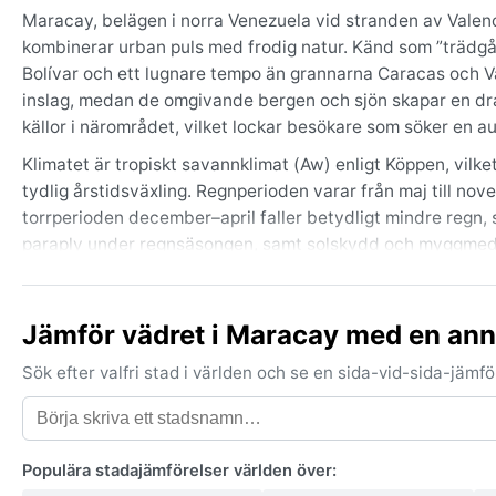
Maracay, belägen i norra Venezuela vid stranden av Valenci
kombinerar urban puls med frodig natur. Känd som ”trädgå
Bolívar och ett lugnare tempo än grannarna Caracas och Va
inslag, medan de omgivande bergen och sjön skapar en dr
källor i närområdet, vilket lockar besökare som söker en a
Klimatet är tropiskt savannklimat (Aw) enligt Köppen, vilk
tydlig årstidsväxling. Regnperioden varar från maj till no
torrperioden december–april faller betydligt mindre regn, 
paraply under regnsäsongen, samt solskydd och myggmedel
varma kläder behövs inte.
Den bästa tiden att besöka Maracay väder- och aktivitetsmä
Jämför vädret i Maracay med en ann
klarare och risken för skyfall lägre. Ett anmärkningsvärt f
plötsliga byar kan svalka luften. Staden ligger utanför or
Sök efter valfri stad i världen och se en sida-vid-sida-jäm
luftfuktigheten under regnperioden kan kännas påtaglig. Sv
Populära stadajämförelser världen över: