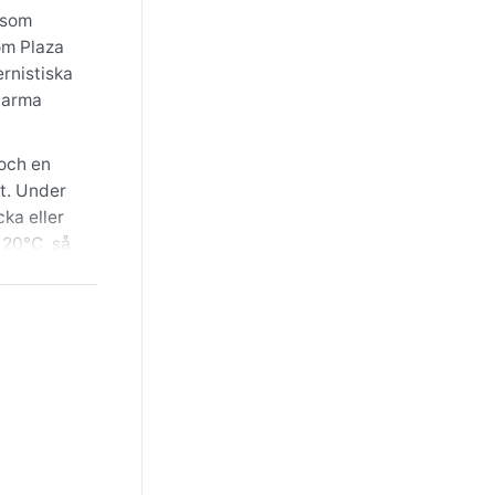
 som
om Plaza
rnistiska
varma
 och en
et. Under
ka eller
 20°C, så
len är
äsong, då
 den höga