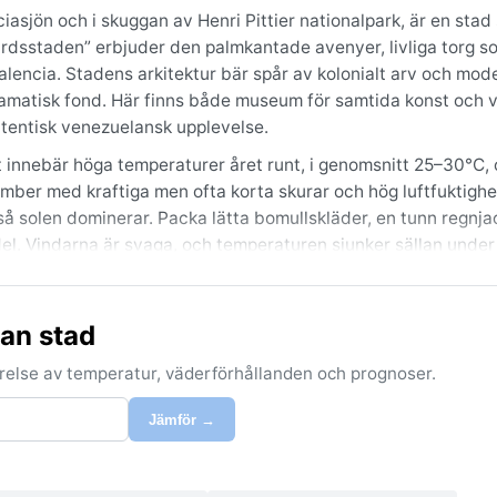
asjön och i skuggan av Henri Pittier nationalpark, är en stad
rdsstaden” erbjuder den palmkantade avenyer, livliga torg s
lencia. Stadens arkitektur bär spår av kolonialt arv och mode
amatisk fond. Här finns både museum för samtida konst och 
utentisk venezuelansk upplevelse.
et innebär höga temperaturer året runt, i genomsnitt 25–30°C,
vember med kraftiga men ofta korta skurar och hög luftfuktigh
så solen dominerar. Packa lätta bomullskläder, en tunn regnjac
. Vindarna är svaga, och temperaturen sjunker sällan under
ssigt är under torrperioden från december till april, när him
an stad
enomen är de lokala åskvädren i skiftet mellan torr- och regns
kanbältet och påverkas inte av extrema stormar eller snö, men
förelse av temperatur, väderförhållanden och prognoser.
alkande brisar från sjön mildrar dock hettan de flesta dagar.
Jämför →