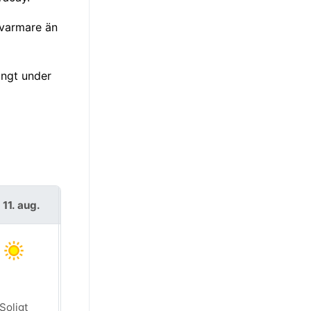
 varmare än
ångt under
s 11. aug.
ons 12. aug.
Soligt
Soligt