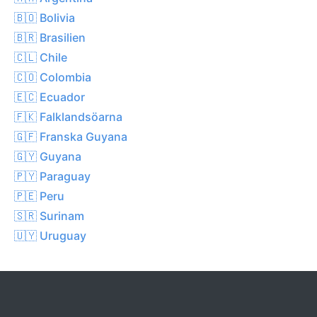
🇧🇴 Bolivia
🇧🇷 Brasilien
🇨🇱 Chile
🇨🇴 Colombia
🇪🇨 Ecuador
🇫🇰 Falklandsöarna
🇬🇫 Franska Guyana
🇬🇾 Guyana
🇵🇾 Paraguay
🇵🇪 Peru
🇸🇷 Surinam
🇺🇾 Uruguay