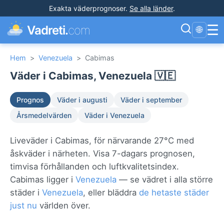
Exakta väderprognoser
.
Se alla länder
.
☰
Vadreti.
com
🌐
Hem
>
Venezuela
>
Cabimas
Väder i Cabimas, Venezuela 🇻🇪
Prognos
Väder i augusti
Väder i september
Årsmedelvärden
Väder i Venezuela
Liveväder i Cabimas, för närvarande 27°C med
åskväder i närheten. Visa 7-dagars prognosen,
timvisa förhållanden och luftkvalitetsindex.
Cabimas ligger i
Venezuela
— se vädret i alla större
städer i
Venezuela
, eller bläddra
de hetaste städer
just nu
världen över.