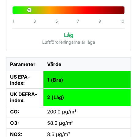
2
1
3
5
7
9
10
Låg
Luftföroreningarna är låga
Parameter
Värde
US EPA-
1 (Bra)
index:
UK DEFRA-
2 (Låg)
index:
CO:
200.0 µg/m³
O3:
58.0 µg/m³
NO2:
8.6 µg/m³