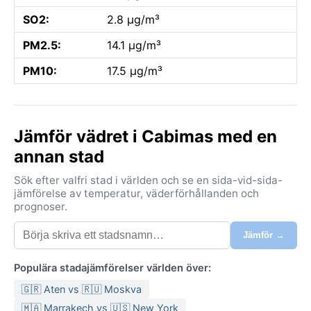
SO2:
2.8 µg/m³
PM2.5:
14.1 µg/m³
PM10:
17.5 µg/m³
Jämför vädret i Cabimas med en
annan stad
Sök efter valfri stad i världen och se en sida-vid-sida-
jämförelse av temperatur, väderförhållanden och
prognoser.
Jämför →
Populära stadajämförelser världen över:
🇬🇷 Aten vs 🇷🇺 Moskva
🇲🇦 Marrakech vs 🇺🇸 New York