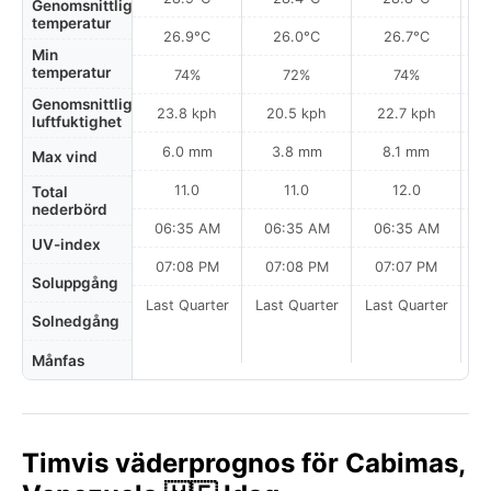
Genomsnittlig
temperatur
26.9°C
26.0°C
26.7°C
Min
temperatur
74%
72%
74%
Genomsnittlig
23.8 kph
20.5 kph
22.7 kph
luftfuktighet
6.0 mm
3.8 mm
8.1 mm
Max vind
11.0
11.0
12.0
Total
nederbörd
06:35 AM
06:35 AM
06:35 AM
0
UV-index
07:08 PM
07:08 PM
07:07 PM
Soluppgång
Last Quarter
Last Quarter
Last Quarter
Solnedgång
Månfas
Timvis väderprognos för Cabimas,