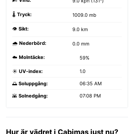
🌬️
Vind:
9.0 kph (131°)
🌡️
Tryck:
1009.0 mb
👁️
Sikt:
9.0 km
🌧️
Nederbörd:
0.0 mm
☁️
Molntäcke:
59%
☀️
UV-index:
1.0
🌅
Soluppgång:
06:35 AM
🌇
Solnedgång:
07:08 PM
Hur är vädret i Cabimas just nu?