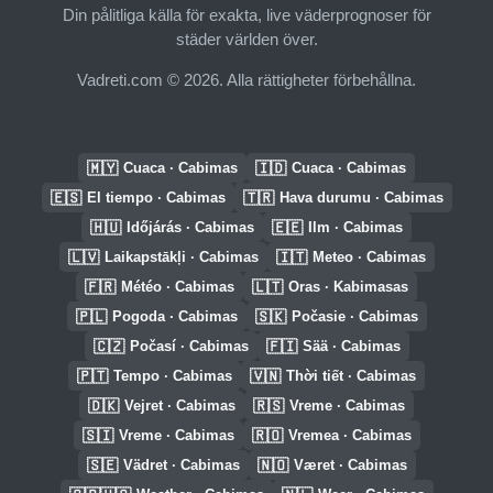
Din pålitliga källa för exakta, live väderprognoser för
städer världen över.
Vadreti.com © 2026. Alla rättigheter förbehållna.
🇲🇾
🇮🇩
Cuaca · Cabimas
Cuaca · Cabimas
🇪🇸
🇹🇷
El tiempo · Cabimas
Hava durumu · Cabimas
🇭🇺
🇪🇪
Időjárás · Cabimas
Ilm · Cabimas
🇱🇻
🇮🇹
Laikapstākļi · Cabimas
Meteo · Cabimas
🇫🇷
🇱🇹
Météo · Cabimas
Oras · Kabimasas
🇵🇱
🇸🇰
Pogoda · Cabimas
Počasie · Cabimas
🇨🇿
🇫🇮
Počasí · Cabimas
Sää · Cabimas
🇵🇹
🇻🇳
Tempo · Cabimas
Thời tiết · Cabimas
🇩🇰
🇷🇸
Vejret · Cabimas
Vreme · Cabimas
🇸🇮
🇷🇴
Vreme · Cabimas
Vremea · Cabimas
🇸🇪
🇳🇴
Vädret · Cabimas
Været · Cabimas