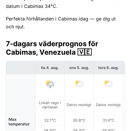
datum i Cabimas 34°C.
Perfekta förhållanden i Cabimas idag — ge dig ut
och njut.
7-dagars väderprognos för
Cabimas, Venezuela 🇻🇪
tis 4. aug.
ons 5. aug.
tors 6. aug.
f
Lokalt regn i
Delvis molnigt
Delvis molnigt
närheten
Max
32.1°C
30.8°C
31.4°C
temperatur
28.9°C
28.4°C
28.8°C