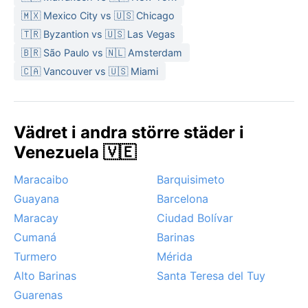
🇲🇽 Mexico City vs 🇺🇸 Chicago
🇹🇷 Byzantion vs 🇺🇸 Las Vegas
🇧🇷 São Paulo vs 🇳🇱 Amsterdam
🇨🇦 Vancouver vs 🇺🇸 Miami
Vädret i andra större städer i
Venezuela 🇻🇪
Maracaibo
Barquisimeto
Guayana
Barcelona
Maracay
Ciudad Bolívar
Cumaná
Barinas
Turmero
Mérida
Alto Barinas
Santa Teresa del Tuy
Guarenas