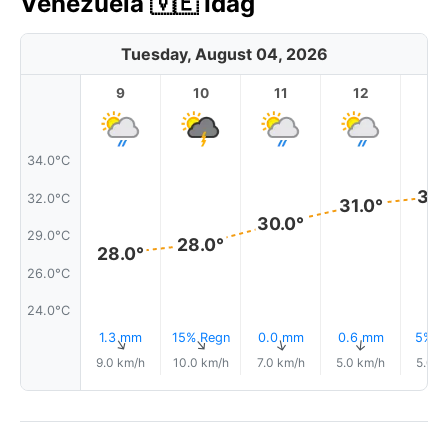
Venezuela 🇻🇪 Idag
Tuesday, August 04, 2026
9
10
11
12
1
34.0°C
32.
32.0°C
31.0°
30.0°
29.0°C
28.0°
28.0°
26.0°C
24.0°C
1.3 mm
15% Regn
0.0 mm
0.6 mm
5% R
↑
↑
↑
↑
9.0 km/h
10.0 km/h
7.0 km/h
5.0 km/h
5.0 k