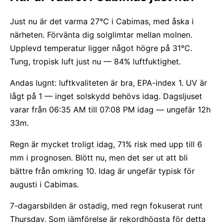
Just nu är det varma 27°C i Cabimas, med åska i
närheten. Förvänta dig solglimtar mellan molnen.
Upplevd temperatur ligger något högre på 31°C.
Tung, tropisk luft just nu — 84% luftfuktighet.
Andas lugnt: luftkvaliteten är bra, EPA-index 1. UV är
lågt på 1 — inget solskydd behövs idag. Dagsljuset
varar från 06:35 AM till 07:08 PM idag — ungefär 12h
33m.
Regn är mycket troligt idag, 71% risk med upp till 6
mm i prognosen. Blött nu, men det ser ut att bli
bättre från omkring 10. Idag är ungefär typisk för
augusti i Cabimas.
7-dagarsbilden är ostadig, med regn fokuserat runt
Thursday. Som jämförelse är rekordhögsta för detta