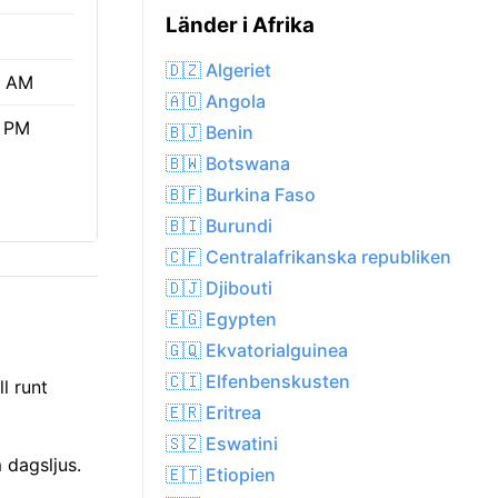
Länder i Afrika
🇩🇿 Algeriet
9 AM
🇦🇴 Angola
0 PM
🇧🇯 Benin
🇧🇼 Botswana
🇧🇫 Burkina Faso
🇧🇮 Burundi
🇨🇫 Centralafrikanska republiken
🇩🇯 Djibouti
🇪🇬 Egypten
🇬🇶 Ekvatorialguinea
🇨🇮 Elfenbenskusten
l runt
🇪🇷 Eritrea
🇸🇿 Eswatini
 dagsljus.
🇪🇹 Etiopien