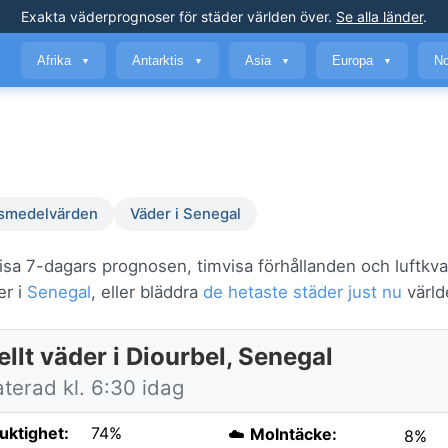
Exakta väderprognoser
för städer världen över
.
Se alla länder
.
Afrika
Antarktis
Asia
Europa
No
▼
▼
▼
▼
smedelvärden
Väder i Senegal
isa 7-dagars prognosen, timvisa förhållanden och luftkva
er i
Senegal
, eller bläddra
de hetaste städer just nu
värld
llt väder i Diourbel, Senegal
terad kl. 6:30 idag
fuktighet:
74%
☁️
Molntäcke:
8%