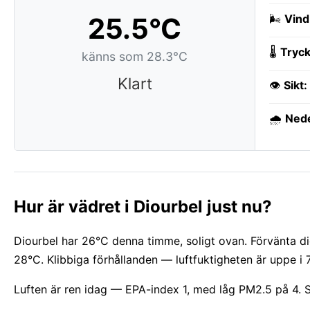
25.5°C
🌬️
Vind
🌡️
Tryck
känns som 28.3°C
Klart
👁️
Sikt:
🌧️
Ned
Hur är vädret i Diourbel just nu?
Diourbel har 26°C denna timme, soligt ovan. Förvänta dig
28°C. Klibbiga förhållanden — luftfuktigheten är uppe i 
Luften är ren idag — EPA-index 1, med låg PM2.5 på 4. 