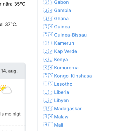
🇬🇦 Gabon
r nära 35°C
🇬🇲 Gambia
🇬🇭 Ghana
el 37°C.
🇬🇳 Guinea
🇬🇼 Guinea-Bissau
🇨🇲 Kamerun
🇨🇻 Kap Verde
🇰🇪 Kenya
🇰🇲 Komorerna
 14. aug.
lör 15. aug.
🇨🇩 Kongo-Kinshasa
🇱🇸 Lesotho
🇱🇷 Liberia
🇱🇾 Libyen
🇲🇬 Madagaskar
Lokalt regn i
is molnigt
🇲🇼 Malawi
närheten
🇲🇱 Mali