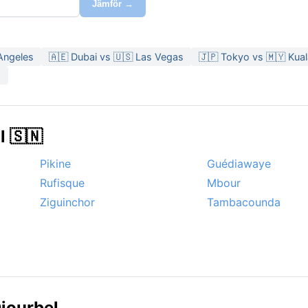
Jämför →
Angeles
🇦🇪 Dubai vs 🇺🇸 Las Vegas
🇯🇵 Tokyo vs 🇲🇾 Kua
o
l 🇸🇳
Pikine
Guédiawaye
Rufisque
Mbour
Ziguinchor
Tambacounda
iourbel