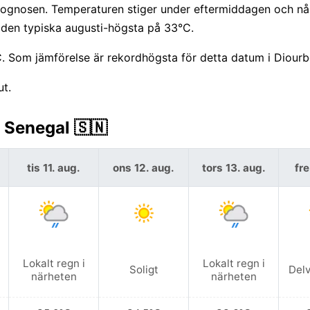
prognosen. Temperaturen stiger under eftermiddagen och nå
 den typiska augusti-högsta på 33°C.
°C. Som jämförelse är rekordhögsta för detta datum i Diourb
ut.
 Senegal 🇸🇳
tis 11. aug.
ons 12. aug.
tors 13. aug.
fre
Lokalt regn i
Lokalt regn i
Soligt
Delv
närheten
närheten