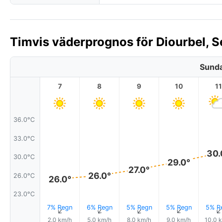
Timvis väderprognos för Diourbel, S
Sunda
7
8
9
10
11
36.0°C
33.0°C
30.
30.0°C
29.0°
27.0°
26.0°
26.0°C
26.0°
23.0°C
7% Regn
6% Regn
5% Regn
5% Regn
5% R
↑
↑
↑
↑
2.0 km/h
5.0 km/h
8.0 km/h
9.0 km/h
10.0 