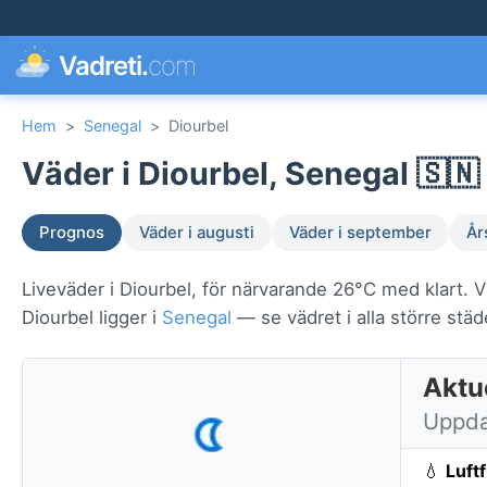
Vadreti.
com
Hem
>
Senegal
>
Diourbel
Väder i Diourbel, Senegal 🇸🇳
Prognos
Väder i augusti
Väder i september
År
Liveväder i Diourbel, för närvarande 26°C med klart. V
Diourbel ligger i
Senegal
— se vädret i alla större städ
Aktue
Uppda
💧
Luft