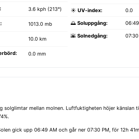
:
3.6 kph (213°)
☀️
UV-index:
0.0
🌅
Soluppgång:
06:4
:
1013.0 mb
🌇
Solnedgång:
07:3
10.0 km
erbörd:
0.0 mm
 solglimtar mellan molnen. Luftfuktigheten höjer känslan til
74%.
Solen gick upp 06:49 AM och går ner 07:30 PM, för 12h 41m