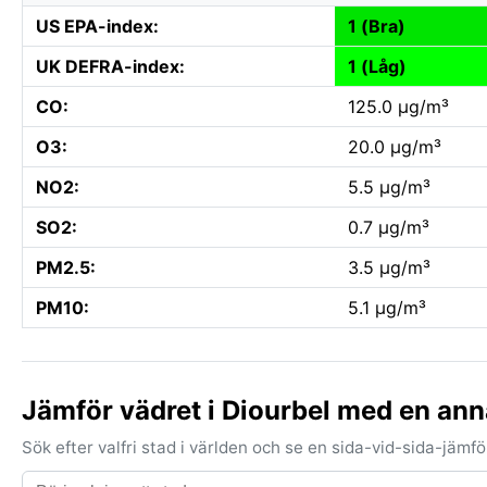
US EPA-index:
1 (Bra)
UK DEFRA-index:
1 (Låg)
CO:
125.0 µg/m³
O3:
20.0 µg/m³
NO2:
5.5 µg/m³
SO2:
0.7 µg/m³
PM2.5:
3.5 µg/m³
PM10:
5.1 µg/m³
Jämför vädret i Diourbel med en ann
Sök efter valfri stad i världen och se en sida-vid-sida-jäm