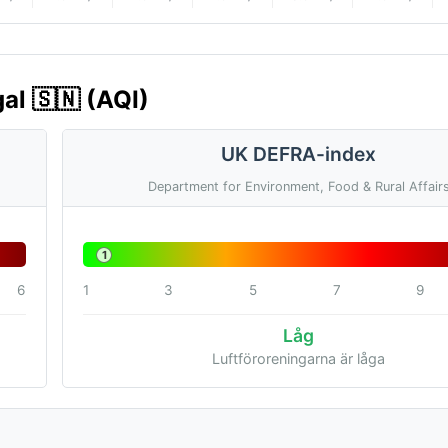
al 🇸🇳 (AQI)
UK DEFRA-index
Department for Environment, Food & Rural Affair
1
6
1
3
5
7
9
Låg
Luftföroreningarna är låga