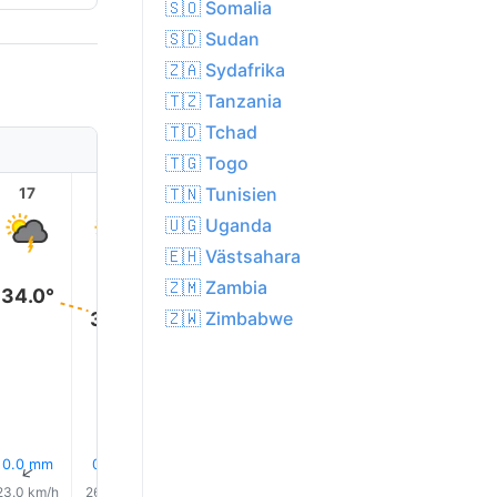
🇸🇴 Somalia
🇸🇩 Sudan
🇿🇦 Sydafrika
🇹🇿 Tanzania
🇹🇩 Tchad
🇹🇬 Togo
🇹🇳 Tunisien
17
18
19
20
21
22
🇺🇬 Uganda
🇪🇭 Västsahara
🇿🇲 Zambia
34.0°
32.0°
🇿🇼 Zimbabwe
31.0°
30.0°
29.0°
29.0°
0.0 mm
0.1 mm
0.0 mm
0.1 mm
10% Regn
7% Reg
↑
↑
↑
↑
↑
↑
23.0 km/h
26.0 km/h
23.0 km/h
21.0 km/h
18.0 km/h
17.0 km/