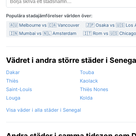
Populära stadajämförelser världen över:
🇦🇺 Melbourne vs 🇨🇦 Vancouver
🇯🇵 Osaka vs 🇺🇸 Los 
🇮🇳 Mumbai vs 🇳🇱 Amsterdam
🇮🇹 Rom vs 🇺🇸 Chicag
Vädret i andra större städer i Senega
Dakar
Touba
Thiès
Kaolack
Saint-Louis
Thiès Nones
Louga
Kolda
Visa väder i alla städer i Senegal
Andra städer i samma tidszon som D