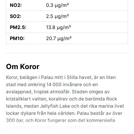
NO2:
0.3 µg/m³
SO2:
2.5 µg/m³
PM2.5:
13.8 µg/m³
PM10:
20.7 µg/m³
Om Koror
Koror, belägen i Palau mitt i Stilla havet, är en liten
stad med omkring 14 000 invånare och en
avslappnad, tropisk atmosfär. Staden omges av
kristallklart vatten, korallrev och de berömda Rock
Islands, medan Jellyfish Lake och det rika marina livet
lockar dykare från hela världen. Palau består av över
300 öar, och Koror fungerar som det kommersiella
navet med en blandning av traditionell palauansk