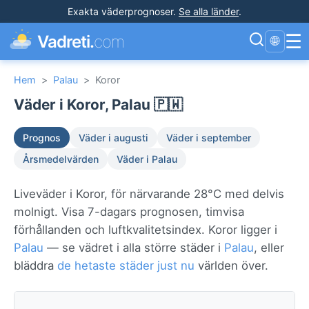
Exakta väderprognoser
.
Se alla länder
.
☰
Vadreti.
com
🌐
Hem
>
Palau
>
Koror
Väder i Koror, Palau 🇵🇼
Prognos
Väder i augusti
Väder i september
Årsmedelvärden
Väder i Palau
Liveväder i Koror, för närvarande 28°C med delvis
molnigt. Visa 7-dagars prognosen, timvisa
förhållanden och luftkvalitetsindex. Koror ligger i
Palau
— se vädret i alla större städer i
Palau
, eller
bläddra
de hetaste städer just nu
världen över.