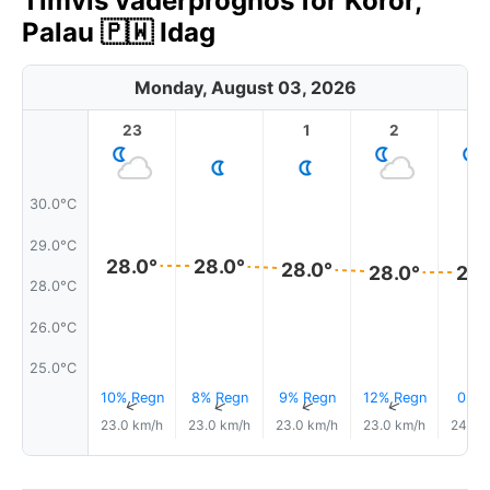
Timvis väderprognos för Koror,
Palau 🇵🇼 Idag
Monday, August 03, 2026
23
1
2
3
30.0°C
29.0°C
28.0°
28.0°
28.0°
28.0°
28.
28.0°C
26.0°C
25.0°C
10% Regn
8% Regn
9% Regn
12% Regn
0.0
↑
↑
↑
↑
23.0 km/h
23.0 km/h
23.0 km/h
23.0 km/h
24.0 