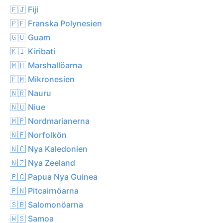
🇫🇯 Fiji
🇵🇫 Franska Polynesien
🇬🇺 Guam
🇰🇮 Kiribati
🇲🇭 Marshallöarna
🇫🇲 Mikronesien
🇳🇷 Nauru
🇳🇺 Niue
🇲🇵 Nordmarianerna
🇳🇫 Norfolkön
🇳🇨 Nya Kaledonien
🇳🇿 Nya Zeeland
🇵🇬 Papua Nya Guinea
🇵🇳 Pitcairnöarna
🇸🇧 Salomonöarna
🇼🇸 Samoa