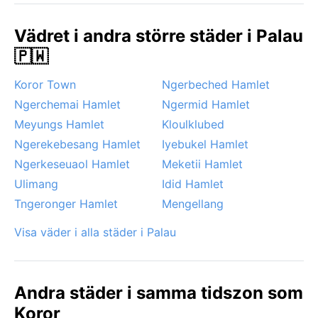
och april, då risken för kraftiga regn är lägre och
haven ofta lugnare. Även då kan det dock komma
Vädret i andra större städer i Palau
skyfall när som helst. Noterbart är tyfonsäsongen
🇵🇼
som sträcker sig från juni till november, då tropiska
cykloner ibland sveper förbi, men Palau ligger i en
Koror Town
Ngerbeched Hamlet
relativt skyddad zon jämfört med grannländerna.
Ngerchemai Hamlet
Ngermid Hamlet
Dimma är sällsynt, medan den höga fuktigheten och
värme gör att man snabbt känner sig fuktig efter en
Meyungs Hamlet
Kloulklubed
kort promenad. För den väderintresserade innebär
Ngerekebesang Hamlet
Iyebukel Hamlet
Koror ett autentiskt exempel på ett ekvatorialt
Ngerkeseuaol Hamlet
Meketii Hamlet
regnskogsklimat med små årstidsvariationer.
Ulimang
Idid Hamlet
Tngeronger Hamlet
Mengellang
Visa väder i alla städer i Palau
Andra städer i samma tidszon som
Koror