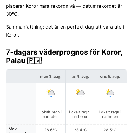
placerar Koror nära rekordnivå — datumrekordet är
30°C.
Sammanfattning: det är en perfekt dag att vara ute i
Koror.
7-dagars väderprognos för Koror,
Palau 🇵🇼
mån 3. aug.
tis 4. aug.
ons 5. aug.
to
Lokalt regn i
Lokalt regn i
Lokalt regn i
Lo
närheten
närheten
närheten
Max
28.6°C
28.4°C
28.5°C