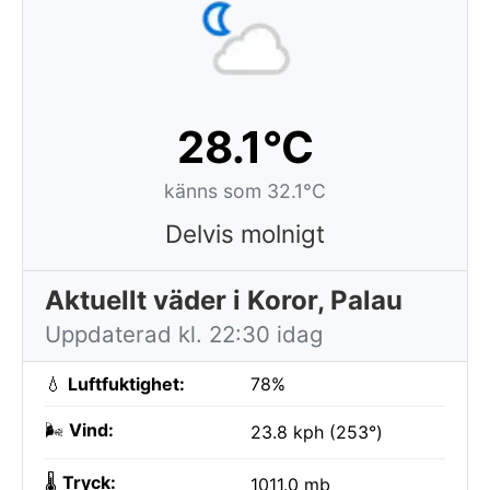
28.1°C
känns som 32.1°C
Delvis molnigt
Aktuellt väder i Koror, Palau
Uppdaterad kl. 22:30 idag
💧
Luftfuktighet:
78%
🌬️
Vind:
23.8 kph (253°)
🌡️
Tryck:
1011.0 mb