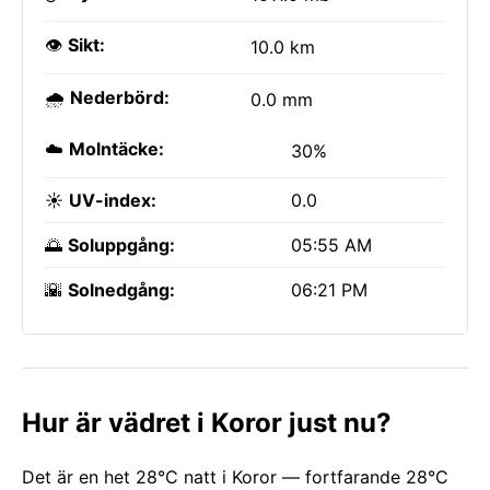
👁️
Sikt:
10.0 km
🌧️
Nederbörd:
0.0 mm
☁️
Molntäcke:
30%
☀️
UV-index:
0.0
🌅
Soluppgång:
05:55 AM
🌇
Solnedgång:
06:21 PM
Hur är vädret i Koror just nu?
Det är en het 28°C natt i Koror — fortfarande 28°C