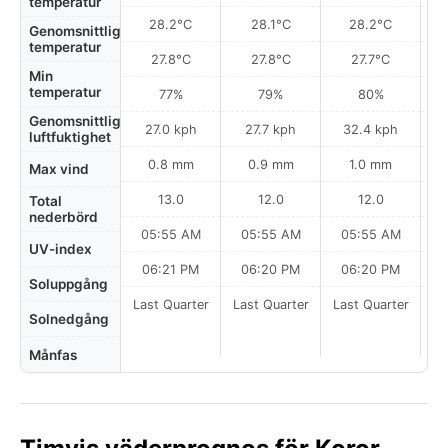
temperatur
28.2°C
28.1°C
28.2°C
Genomsnittlig
temperatur
27.8°C
27.8°C
27.7°C
Min
temperatur
77%
79%
80%
Genomsnittlig
27.0 kph
27.7 kph
32.4 kph
luftfuktighet
0.8 mm
0.9 mm
1.0 mm
Max vind
13.0
12.0
12.0
Total
nederbörd
05:55 AM
05:55 AM
05:55 AM
0
UV-index
06:21 PM
06:20 PM
06:20 PM
Soluppgång
Last Quarter
Last Quarter
Last Quarter
La
Solnedgång
Månfas