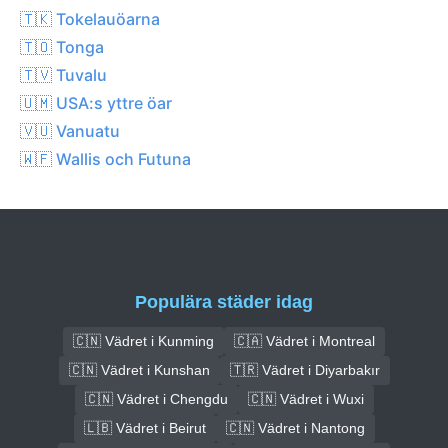
🇹🇰 Tokelauöarna
🇹🇴 Tonga
🇹🇻 Tuvalu
🇺🇲 USA:s yttre öar
🇻🇺 Vanuatu
🇼🇫 Wallis och Futuna
Populära städer idag
🇨🇳 Vädret i Kunming
🇨🇦 Vädret i Montreal
🇨🇳 Vädret i Kunshan
🇹🇷 Vädret i Diyarbakır
🇨🇳 Vädret i Chengdu
🇨🇳 Vädret i Wuxi
🇱🇧 Vädret i Beirut
🇨🇳 Vädret i Nantong