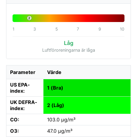
2
1
3
5
7
9
10
Låg
Luftföroreningarna är låga
Parameter
Värde
US EPA-
1 (Bra)
index:
UK DEFRA-
2 (Låg)
index:
CO:
103.0 µg/m³
O3:
47.0 µg/m³