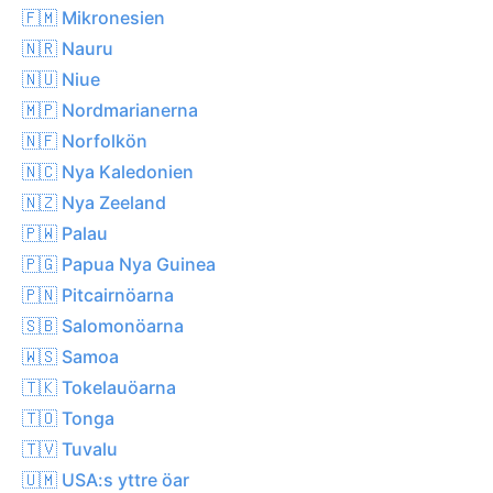
🇫🇲 Mikronesien
🇳🇷 Nauru
🇳🇺 Niue
🇲🇵 Nordmarianerna
🇳🇫 Norfolkön
🇳🇨 Nya Kaledonien
🇳🇿 Nya Zeeland
🇵🇼 Palau
🇵🇬 Papua Nya Guinea
🇵🇳 Pitcairnöarna
🇸🇧 Salomonöarna
🇼🇸 Samoa
🇹🇰 Tokelauöarna
🇹🇴 Tonga
🇹🇻 Tuvalu
🇺🇲 USA:s yttre öar