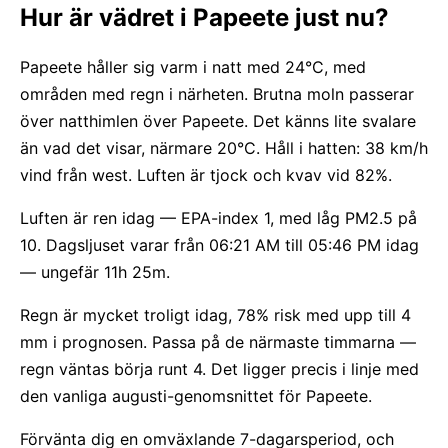
Hur är vädret i Papeete just nu?
Papeete håller sig varm i natt med 24°C, med
områden med regn i närheten. Brutna moln passerar
över natthimlen över Papeete. Det känns lite svalare
än vad det visar, närmare 20°C. Håll i hatten: 38 km/h
vind från west. Luften är tjock och kvav vid 82%.
Luften är ren idag — EPA-index 1, med låg PM2.5 på
10. Dagsljuset varar från 06:21 AM till 05:46 PM idag
— ungefär 11h 25m.
Regn är mycket troligt idag, 78% risk med upp till 4
mm i prognosen. Passa på de närmaste timmarna —
regn väntas börja runt 4. Det ligger precis i linje med
den vanliga augusti-genomsnittet för Papeete.
Förvänta dig en omväxlande 7-dagarsperiod, och