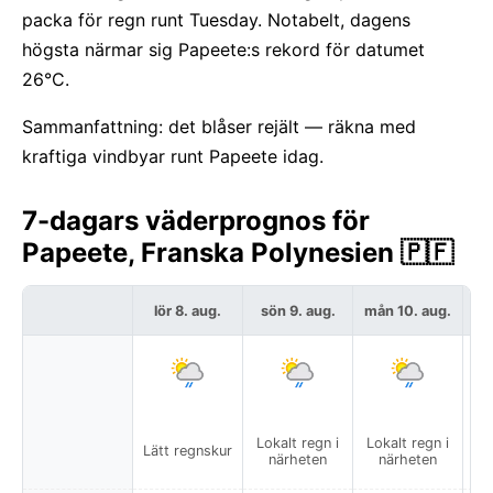
packa för regn runt Tuesday. Notabelt, dagens
högsta närmar sig Papeete:s rekord för datumet
26°C.
Sammanfattning: det blåser rejält — räkna med
kraftiga vindbyar runt Papeete idag.
7-dagars väderprognos för
Papeete, Franska Polynesien 🇵🇫
lör 8. aug.
sön 9. aug.
mån 10. aug.
t
Lokalt regn i
Lokalt regn i
Lätt regnskur
Lä
närheten
närheten