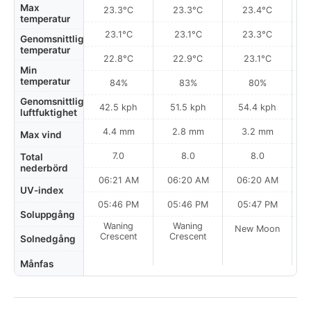
Max
23.3°C
23.3°C
23.4°C
temperatur
23.1°C
23.1°C
23.3°C
Genomsnittlig
temperatur
22.8°C
22.9°C
23.1°C
Min
temperatur
84%
83%
80%
Genomsnittlig
42.5 kph
51.5 kph
54.4 kph
luftfuktighet
4.4 mm
2.8 mm
3.2 mm
Max vind
7.0
8.0
8.0
Total
nederbörd
06:21 AM
06:20 AM
06:20 AM
UV-index
05:46 PM
05:46 PM
05:47 PM
Soluppgång
Waning
Waning
New Moon
N
Crescent
Crescent
Solnedgång
Månfas