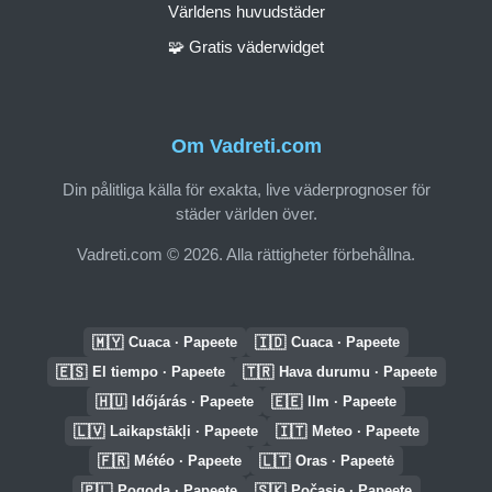
Världens huvudstäder
🧩 Gratis väderwidget
Om Vadreti.com
Din pålitliga källa för exakta, live väderprognoser för
städer världen över.
Vadreti.com © 2026. Alla rättigheter förbehållna.
🇲🇾
🇮🇩
Cuaca · Papeete
Cuaca · Papeete
🇪🇸
🇹🇷
El tiempo · Papeete
Hava durumu · Papeete
🇭🇺
🇪🇪
Időjárás · Papeete
Ilm · Papeete
🇱🇻
🇮🇹
Laikapstākļi · Papeete
Meteo · Papeete
🇫🇷
🇱🇹
Météo · Papeete
Oras · Papeetė
🇵🇱
🇸🇰
Pogoda · Papeete
Počasie · Papeete