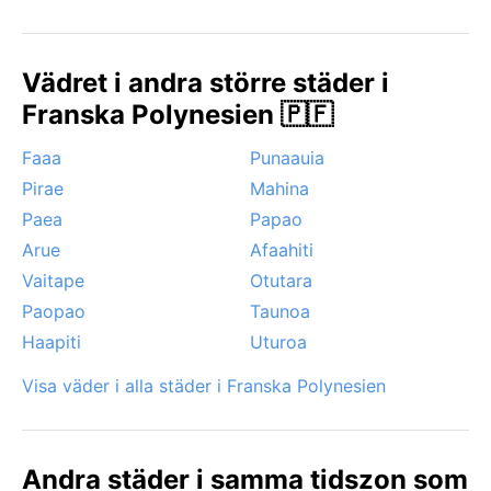
vädersynpunkt är under den australa vintern, från juni
till september, då dagarna är soligare och
nederbörden som lägst. Ett noterbart fenomen är den
Vädret i andra större städer i
så kallade ”maramamu” – en svalkande havsbris som
Franska Polynesien 🇵🇫
ibland sveper in och lindrar hettan. Cykloner är
sällsynta men kan förekomma under
Faaa
Punaauia
sommarmånaderna, då stormar från Stilla havet kan
Pirae
Mahina
påverka regionen. För den väderintresserade
resenären är Papeete en plats där regnskogens
Paea
Papao
ständiga grönska och de tropiska skurarna skapar en
Arue
Afaahiti
dynamisk, levande atmosfär.
Vaitape
Otutara
Paopao
Taunoa
Haapiti
Uturoa
Visa väder i alla städer i Franska Polynesien
Andra städer i samma tidszon som