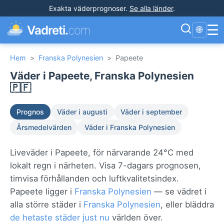
Exakta väderprognoser
.
Se alla länder
.
☰
Vadreti.
com
🌐
Hem
>
Franska Polynesien
>
Papeete
Väder i Papeete, Franska Polynesien
🇵🇫
Prognos
Väder i augusti
Väder i september
Årsmedelvärden
Väder i Franska Polynesien
Liveväder i Papeete, för närvarande 24°C med
lokalt regn i närheten. Visa 7-dagars prognosen,
timvisa förhållanden och luftkvalitetsindex.
Papeete ligger i
Franska Polynesien
— se vädret i
alla större städer i
Franska Polynesien
, eller bläddra
de hetaste städer just nu
världen över.