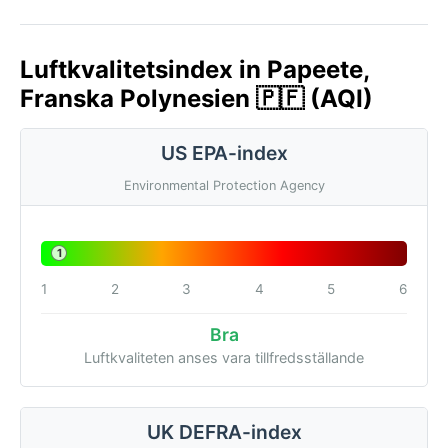
Luftkvalitetsindex in Papeete,
Franska Polynesien 🇵🇫 (AQI)
US EPA-index
Environmental Protection Agency
1
1
2
3
4
5
6
Bra
Luftkvaliteten anses vara tillfredsställande
UK DEFRA-index