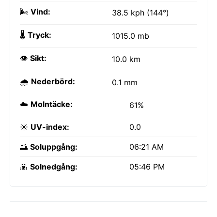
🌬️
Vind:
38.5 kph (144°)
🌡️
Tryck:
1015.0 mb
👁️
Sikt:
10.0 km
🌧️
Nederbörd:
0.1 mm
☁️
Molntäcke:
61%
☀️
UV-index:
0.0
🌅
Soluppgång:
06:21 AM
🌇
Solnedgång:
05:46 PM