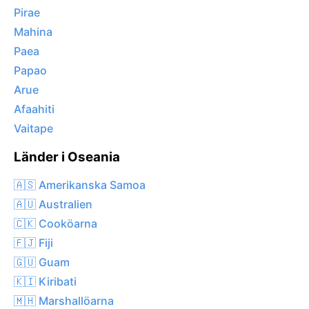
Pirae
Mahina
Paea
Papao
Arue
Afaahiti
Vaitape
Länder i Oseania
🇦🇸 Amerikanska Samoa
🇦🇺 Australien
🇨🇰 Cooköarna
🇫🇯 Fiji
🇬🇺 Guam
🇰🇮 Kiribati
🇲🇭 Marshallöarna