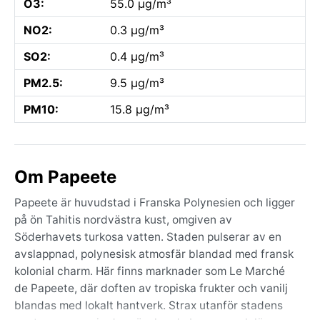
O3:
55.0 µg/m³
NO2:
0.3 µg/m³
SO2:
0.4 µg/m³
PM2.5:
9.5 µg/m³
PM10:
15.8 µg/m³
Om Papeete
Papeete är huvudstad i Franska Polynesien och ligger
på ön Tahitis nordvästra kust, omgiven av
Söderhavets turkosa vatten. Staden pulserar av en
avslappnad, polynesisk atmosfär blandad med fransk
kolonial charm. Här finns marknader som Le Marché
de Papeete, där doften av tropiska frukter och vanilj
blandas med lokalt hantverk. Strax utanför stadens