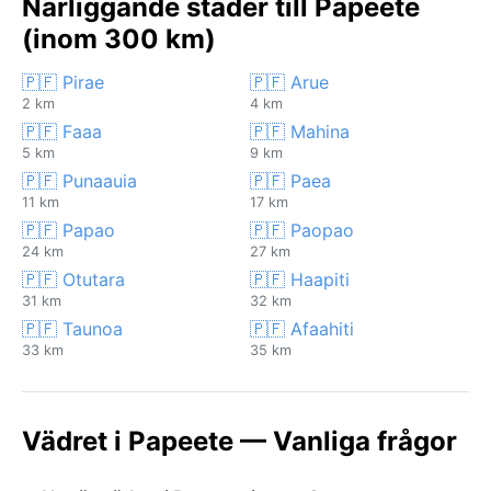
Närliggande städer till Papeete
(inom 300 km)
🇵🇫 Pirae
🇵🇫 Arue
2 km
4 km
🇵🇫 Faaa
🇵🇫 Mahina
5 km
9 km
🇵🇫 Punaauia
🇵🇫 Paea
11 km
17 km
🇵🇫 Papao
🇵🇫 Paopao
24 km
27 km
🇵🇫 Otutara
🇵🇫 Haapiti
31 km
32 km
🇵🇫 Taunoa
🇵🇫 Afaahiti
33 km
35 km
Vädret i Papeete — Vanliga frågor