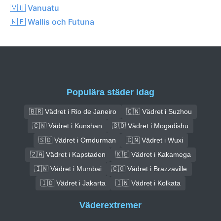
🇻🇺 Vanuatu
🇼🇫 Wallis och Futuna
Populära städer idag
🇧🇷 Vädret i Rio de Janeiro
🇨🇳 Vädret i Suzhou
🇨🇳 Vädret i Kunshan
🇸🇴 Vädret i Mogadishu
🇸🇩 Vädret i Omdurman
🇨🇳 Vädret i Wuxi
🇿🇦 Vädret i Kapstaden
🇰🇪 Vädret i Kakamega
🇮🇳 Vädret i Mumbai
🇨🇬 Vädret i Brazzaville
🇮🇩 Vädret i Jakarta
🇮🇳 Vädret i Kolkata
Väderextremer