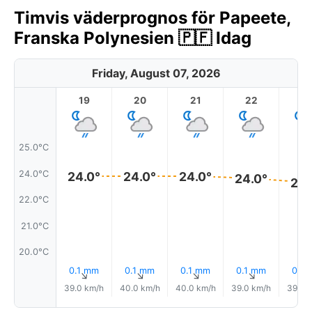
Timvis väderprognos för Papeete,
Franska Polynesien 🇵🇫 Idag
Friday, August 07, 2026
19
20
21
22
2
25.0°C
24.0°C
24.0°
24.0°
24.0°
24.0°
23.
22.0°C
21.0°C
20.0°C
0.1 mm
0.1 mm
0.1 mm
0.1 mm
0.1 
↑
↑
↑
↑
39.0 km/h
40.0 km/h
40.0 km/h
39.0 km/h
39.0 