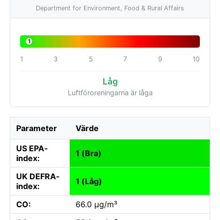
Department for Environment, Food & Rural Affairs
1
1
3
5
7
9
10
Låg
Luftföroreningarna är låga
Parameter
Värde
US EPA-
1 (Bra)
index:
UK DEFRA-
1 (Låg)
index:
CO:
66.0 µg/m³