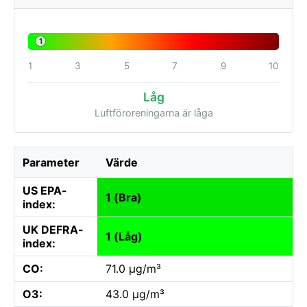
1
1
3
5
7
9
10
Låg
Luftföroreningarna är låga
Parameter
Värde
US EPA-
1 (Bra)
index:
UK DEFRA-
1 (Låg)
index:
CO:
71.0 µg/m³
O3:
43.0 µg/m³