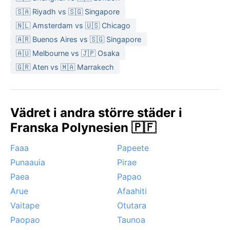
🇸🇦 Riyadh vs 🇸🇬 Singapore
🇳🇱 Amsterdam vs 🇺🇸 Chicago
🇦🇷 Buenos Aires vs 🇸🇬 Singapore
🇦🇺 Melbourne vs 🇯🇵 Osaka
🇬🇷 Aten vs 🇲🇦 Marrakech
Vädret i andra större städer i
Franska Polynesien 🇵🇫
Faaa
Papeete
Punaauia
Pirae
Paea
Papao
Arue
Afaahiti
Vaitape
Otutara
Paopao
Taunoa