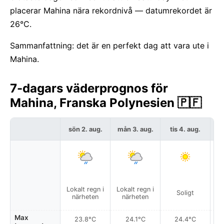
placerar Mahina nära rekordnivå — datumrekordet är
26°C.
Sammanfattning: det är en perfekt dag att vara ute i
Mahina.
7-dagars väderprognos för
Mahina, Franska Polynesien 🇵🇫
sön 2. aug.
mån 3. aug.
tis 4. aug.
o
Lokalt regn i
Lokalt regn i
Soligt
närheten
närheten
Max
23.8°C
24.1°C
24.4°C