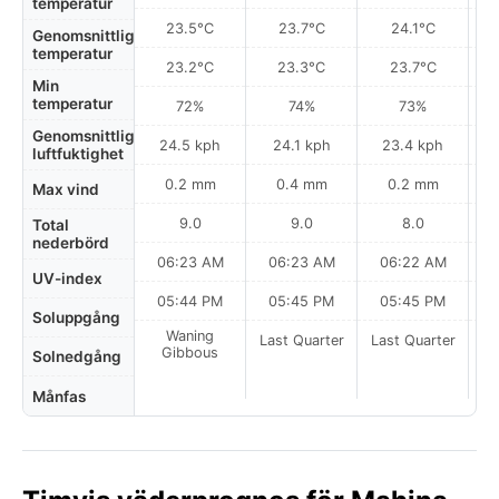
temperatur
23.5°C
23.7°C
24.1°C
Genomsnittlig
temperatur
23.2°C
23.3°C
23.7°C
Min
temperatur
72%
74%
73%
Genomsnittlig
24.5 kph
24.1 kph
23.4 kph
luftfuktighet
0.2 mm
0.4 mm
0.2 mm
Max vind
9.0
9.0
8.0
Total
nederbörd
06:23 AM
06:23 AM
06:22 AM
0
UV-index
05:44 PM
05:45 PM
05:45 PM
Soluppgång
Waning
Last Quarter
Last Quarter
La
Gibbous
Solnedgång
Månfas