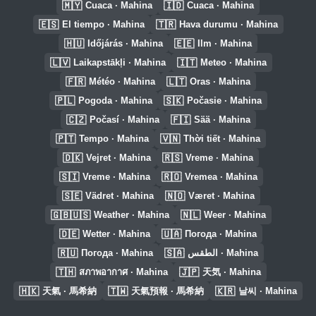
🇲🇾
🇮🇩
Cuaca · Mahina
Cuaca · Mahina
🇪🇸
🇹🇷
El tiempo · Mahina
Hava durumu · Mahina
🇭🇺
🇪🇪
Időjárás · Mahina
Ilm · Mahina
🇱🇻
🇮🇹
Laikapstākļi · Mahina
Meteo · Mahina
🇫🇷
🇱🇹
Météo · Mahina
Oras · Mahina
🇵🇱
🇸🇰
Pogoda · Mahina
Počasie · Mahina
🇨🇿
🇫🇮
Počasí · Mahina
Sää · Mahina
🇵🇹
🇻🇳
Tempo · Mahina
Thời tiết · Mahina
🇩🇰
🇷🇸
Vejret · Mahina
Vreme · Mahina
🇸🇮
🇷🇴
Vreme · Mahina
Vremea · Mahina
🇸🇪
🇳🇴
Vädret · Mahina
Været · Mahina
🇬🇧🇺🇸
🇳🇱
Weather · Mahina
Weer · Mahina
🇩🇪
🇺🇦
Wetter · Mahina
Погода · Mahina
🇷🇺
🇸🇦
Погода · Mahina
الطقس · Mahina
🇹🇭
🇯🇵
สภาพอากาศ · Mahina
天気 · Mahina
🇭🇰
🇹🇼
🇰🇷
天氣 · 馬希納
天氣預報 · 馬希納
날씨 · Mahina