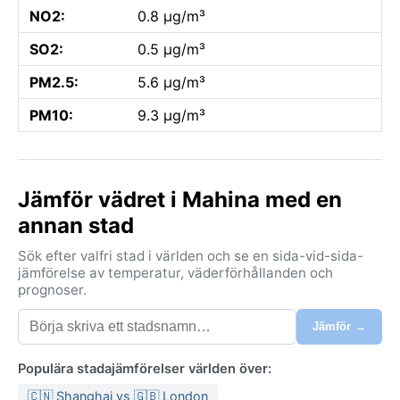
NO2:
0.8 µg/m³
SO2:
0.5 µg/m³
PM2.5:
5.6 µg/m³
PM10:
9.3 µg/m³
Jämför vädret i Mahina med en
annan stad
Sök efter valfri stad i världen och se en sida-vid-sida-
jämförelse av temperatur, väderförhållanden och
prognoser.
Jämför →
Populära stadajämförelser världen över:
🇨🇳 Shanghai vs 🇬🇧 London