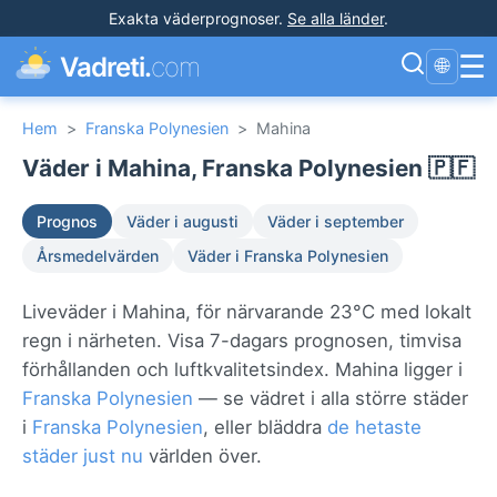
Exakta väderprognoser
.
Se alla länder
.
☰
Vadreti.
com
🌐
Hem
>
Franska Polynesien
>
Mahina
Väder i Mahina, Franska Polynesien 🇵🇫
Prognos
Väder i augusti
Väder i september
Årsmedelvärden
Väder i Franska Polynesien
Liveväder i Mahina, för närvarande 23°C med lokalt
regn i närheten. Visa 7-dagars prognosen, timvisa
förhållanden och luftkvalitetsindex. Mahina ligger i
Franska Polynesien
— se vädret i alla större städer
i
Franska Polynesien
, eller bläddra
de hetaste
städer just nu
världen över.