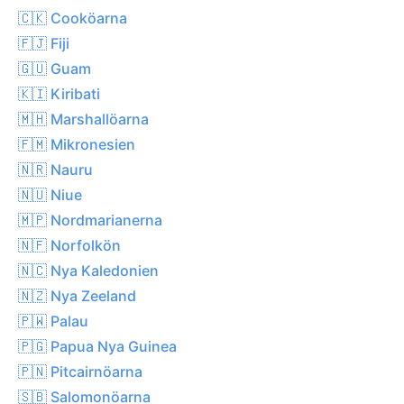
🇨🇰 Cooköarna
🇫🇯 Fiji
🇬🇺 Guam
🇰🇮 Kiribati
🇲🇭 Marshallöarna
🇫🇲 Mikronesien
🇳🇷 Nauru
🇳🇺 Niue
🇲🇵 Nordmarianerna
🇳🇫 Norfolkön
🇳🇨 Nya Kaledonien
🇳🇿 Nya Zeeland
🇵🇼 Palau
🇵🇬 Papua Nya Guinea
🇵🇳 Pitcairnöarna
🇸🇧 Salomonöarna