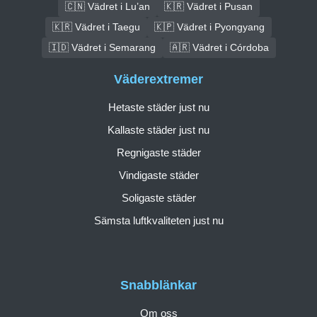
🇨🇳 Vädret i Lu’an
🇰🇷 Vädret i Pusan
🇰🇷 Vädret i Taegu
🇰🇵 Vädret i Pyongyang
🇮🇩 Vädret i Semarang
🇦🇷 Vädret i Córdoba
Väderextremer
Hetaste städer just nu
Kallaste städer just nu
Regnigaste städer
Vindigaste städer
Soligaste städer
Sämsta luftkvaliteten just nu
Snabblänkar
Om oss