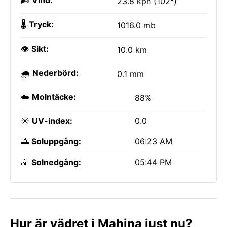
🌬️
Vind:
23.8 kph (102°)
🌡️
Tryck:
1016.0 mb
👁️
Sikt:
10.0 km
🌧️
Nederbörd:
0.1 mm
☁️
Molntäcke:
88%
☀️
UV-index:
0.0
🌅
Soluppgång:
06:23 AM
🌇
Solnedgång:
05:44 PM
Hur är vädret i Mahina just nu?