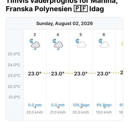
Timvis väderprognos för Mahina,
Franska Polynesien 🇵🇫 Idag
Sunday, August 02, 2026
3
4
5
6
7
25.0°C
24.0°C
23.
23.0°
23.0°
23.0°
23.0°
23.0°C
22.0°C
21.0°C
0.0 mm
0.0 mm
10% Regn
9% Regn
9% R
↑
↑
↑
↑
23.0 km/h
21.0 km/h
20.0 km/h
19.0 km/h
18.0 