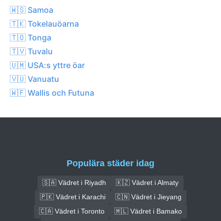
🇼🇸 Samoa
🇹🇰 Tokelauöarna
🇹🇴 Tonga
🇹🇻 Tuvalu
🇺🇲 USA:s yttre öar
🇻🇺 Vanuatu
🇼🇫 Wallis och Futuna
Populära städer idag
🇸🇦 Vädret i Riyadh
🇰🇿 Vädret i Almaty
🇵🇰 Vädret i Karachi
🇨🇳 Vädret i Jieyang
🇨🇦 Vädret i Toronto
🇲🇱 Vädret i Bamako