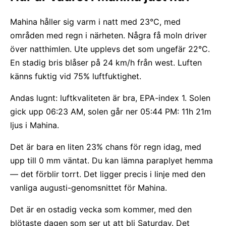
Mahina håller sig varm i natt med 23°C, med
områden med regn i närheten. Några få moln driver
över natthimlen. Ute upplevs det som ungefär 22°C.
En stadig bris blåser på 24 km/h från west. Luften
känns fuktig vid 75% luftfuktighet.
Andas lugnt: luftkvaliteten är bra, EPA-index 1. Solen
gick upp 06:23 AM, solen går ner 05:44 PM: 11h 21m
ljus i Mahina.
Det är bara en liten 23% chans för regn idag, med
upp till 0 mm väntat. Du kan lämna paraplyet hemma
— det förblir torrt. Det ligger precis i linje med den
vanliga augusti-genomsnittet för Mahina.
Det är en ostadig vecka som kommer, med den
blötaste dagen som ser ut att bli Saturday. Det