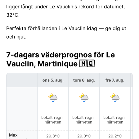
ligger långt under Le Vauclin:s rekord för datumet,
32°C.
Perfekta förhållanden i Le Vauclin idag — ge dig ut
och njut.
7-dagars väderprognos för Le
Vauclin, Martinique 🇲🇶
ons 5. aug.
tors 6. aug.
fre 7. aug.
l
Lokalt regn i
Lokalt regn i
Lokalt regn i
Lo
närheten
närheten
närheten
Max
29.3°C
29.0°C
29.2°C