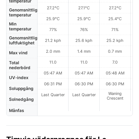
temperatur
27.2°C
27.1°C
27.2°C
Genomsnittlig
temperatur
25.9°C
25.9°C
25.4°C
Min
temperatur
77%
76%
71%
Genomsnittlig
21.2 kph
25.6 kph
25.2 kph
luftfuktighet
2.0 mm
1.4 mm
0.7 mm
Max vind
11.0
11.0
7.0
Total
nederbörd
05:47 AM
05:47 AM
05:48 AM
0
UV-index
06:31 PM
06:30 PM
06:30 PM
Soluppgång
Waning
Last Quarter
Last Quarter
Crescent
Solnedgång
Månfas