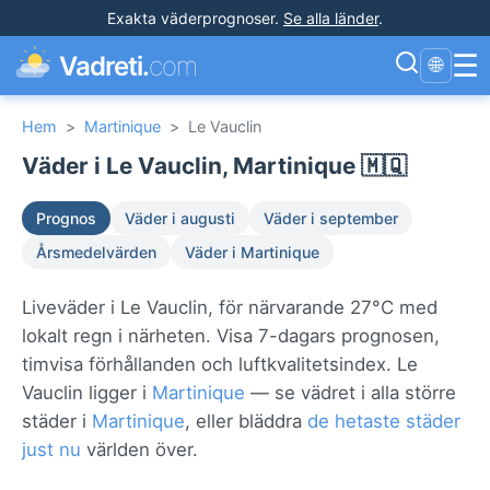
Exakta väderprognoser
.
Se alla länder
.
☰
Vadreti.
com
🌐
Hem
>
Martinique
>
Le Vauclin
Väder i Le Vauclin, Martinique 🇲🇶
Prognos
Väder i augusti
Väder i september
Årsmedelvärden
Väder i Martinique
Liveväder i Le Vauclin, för närvarande 27°C med
lokalt regn i närheten. Visa 7-dagars prognosen,
timvisa förhållanden och luftkvalitetsindex. Le
Vauclin ligger i
Martinique
— se vädret i alla större
städer i
Martinique
, eller bläddra
de hetaste städer
just nu
världen över.