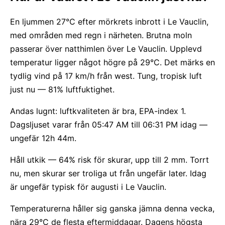
En ljummen 27°C efter mörkrets inbrott i Le Vauclin,
med områden med regn i närheten. Brutna moln
passerar över natthimlen över Le Vauclin. Upplevd
temperatur ligger något högre på 29°C. Det märks en
tydlig vind på 17 km/h från west. Tung, tropisk luft
just nu — 81% luftfuktighet.
Andas lugnt: luftkvaliteten är bra, EPA-index 1.
Dagsljuset varar från 05:47 AM till 06:31 PM idag —
ungefär 12h 44m.
Håll utkik — 64% risk för skurar, upp till 2 mm. Torrt
nu, men skurar ser troliga ut från ungefär later. Idag
är ungefär typisk för augusti i Le Vauclin.
Temperaturerna håller sig ganska jämna denna vecka,
nära 29°C de flesta eftermiddagar. Dagens högsta