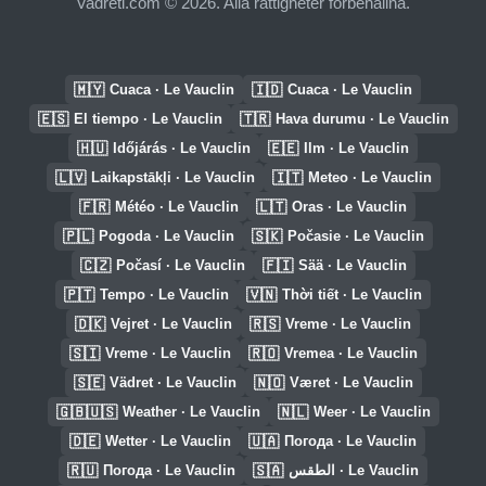
Vadreti.com © 2026. Alla rättigheter förbehållna.
🇲🇾
🇮🇩
Cuaca · Le Vauclin
Cuaca · Le Vauclin
🇪🇸
🇹🇷
El tiempo · Le Vauclin
Hava durumu · Le Vauclin
🇭🇺
🇪🇪
Időjárás · Le Vauclin
Ilm · Le Vauclin
🇱🇻
🇮🇹
Laikapstākļi · Le Vauclin
Meteo · Le Vauclin
🇫🇷
🇱🇹
Météo · Le Vauclin
Oras · Le Vauclin
🇵🇱
🇸🇰
Pogoda · Le Vauclin
Počasie · Le Vauclin
🇨🇿
🇫🇮
Počasí · Le Vauclin
Sää · Le Vauclin
🇵🇹
🇻🇳
Tempo · Le Vauclin
Thời tiết · Le Vauclin
🇩🇰
🇷🇸
Vejret · Le Vauclin
Vreme · Le Vauclin
🇸🇮
🇷🇴
Vreme · Le Vauclin
Vremea · Le Vauclin
🇸🇪
🇳🇴
Vädret · Le Vauclin
Været · Le Vauclin
🇬🇧🇺🇸
🇳🇱
Weather · Le Vauclin
Weer · Le Vauclin
🇩🇪
🇺🇦
Wetter · Le Vauclin
Погода · Le Vauclin
🇷🇺
🇸🇦
Погода · Le Vauclin
الطقس · Le Vauclin