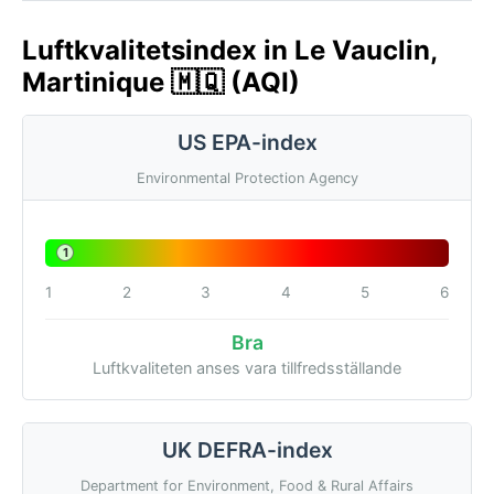
Luftkvalitetsindex in Le Vauclin,
Martinique 🇲🇶 (AQI)
US EPA-index
Environmental Protection Agency
1
1
2
3
4
5
6
Bra
Luftkvaliteten anses vara tillfredsställande
UK DEFRA-index
Department for Environment, Food & Rural Affairs