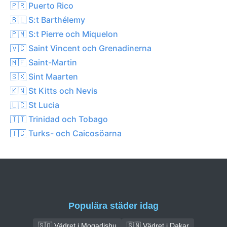
🇵🇷 Puerto Rico
🇧🇱 S:t Barthélemy
🇵🇲 S:t Pierre och Miquelon
🇻🇨 Saint Vincent och Grenadinerna
🇲🇫 Saint-Martin
🇸🇽 Sint Maarten
🇰🇳 St Kitts och Nevis
🇱🇨 St Lucia
🇹🇹 Trinidad och Tobago
🇹🇨 Turks- och Caicosöarna
Populära städer idag
🇸🇴 Vädret i Mogadishu
🇸🇳 Vädret i Dakar