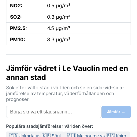
NO2:
0.5 µg/m³
SO2:
0.3 µg/m³
PM2.5:
4.5 µg/m³
PM10:
8.3 µg/m³
Jämför vädret i Le Vauclin med en
annan stad
Sök efter valfri stad i världen och se en sida-vid-sida-
jämförelse av temperatur, väderförhållanden och
prognoser.
Jämför →
Populära stadajämförelser världen över:
🇮🇩 Jakarta vs 🇰🇷 Söul
🇦🇺 Melbourne vs 🇪🇬 Kairo