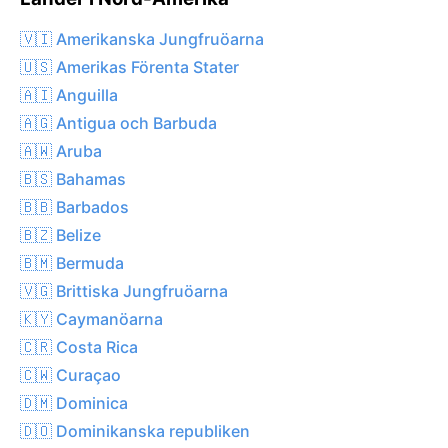
🇻🇮 Amerikanska Jungfruöarna
🇺🇸 Amerikas Förenta Stater
🇦🇮 Anguilla
🇦🇬 Antigua och Barbuda
🇦🇼 Aruba
🇧🇸 Bahamas
🇧🇧 Barbados
🇧🇿 Belize
🇧🇲 Bermuda
🇻🇬 Brittiska Jungfruöarna
🇰🇾 Caymanöarna
🇨🇷 Costa Rica
🇨🇼 Curaçao
🇩🇲 Dominica
🇩🇴 Dominikanska republiken