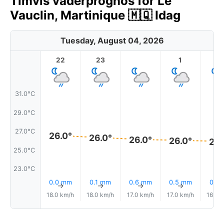
Timvis väderprognos för Le
Vauclin, Martinique 🇲🇶 Idag
Tuesday, August 04, 2026
22
23
1
2
31.0°C
29.0°C
27.0°C
26.0°
26.0°
26.0°
26.0°
26.
25.0°C
23.0°C
0.0 mm
0.1 mm
0.6 mm
0.5 mm
0.1 
↑
↑
↑
↑
18.0 km/h
18.0 km/h
17.0 km/h
17.0 km/h
16.0 