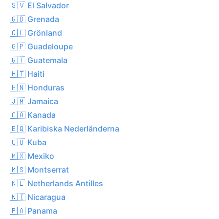
🇸🇻 El Salvador
🇬🇩 Grenada
🇬🇱 Grönland
🇬🇵 Guadeloupe
🇬🇹 Guatemala
🇭🇹 Haiti
🇭🇳 Honduras
🇯🇲 Jamaica
🇨🇦 Kanada
🇧🇶 Karibiska Nederländerna
🇨🇺 Kuba
🇲🇽 Mexiko
🇲🇸 Montserrat
🇳🇱 Netherlands Antilles
🇳🇮 Nicaragua
🇵🇦 Panama