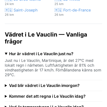
24 km
25 km
🇲🇶 Saint-Joseph
🇲🇶 Fort-de-France
26 km
26 km
Vädret i Le Vauclin — Vanliga
frågor
Hur är vädret i Le Vauclin just nu?
Just nu i Le Vauclin, Martinique, är det 27°C med
lokalt regn i närheten. Luftfuktigheten är 81% och
vindhastigheten är 17 km/h. Förhållandena känns som
29°C.
Vad blir vädret i Le Vauclin imorgon?
Kommer det att regna i Le Vauclin idag?
Vad är temperaturen i Le Vauclin idag?