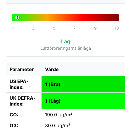
1
1
3
5
7
9
10
Låg
Luftföroreningarna är låga
Parameter
Värde
US EPA-
1 (Bra)
index:
UK DEFRA-
1 (Låg)
index:
CO:
190.0 µg/m³
O3:
30.0 µg/m³