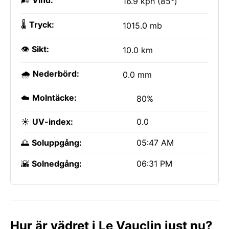
🌬️
Vind:
16.9 kph (85°)
🌡️
Tryck:
1015.0 mb
👁️
Sikt:
10.0 km
🌧️
Nederbörd:
0.0 mm
☁️
Molntäcke:
80%
☀️
UV-index:
0.0
🌅
Soluppgång:
05:47 AM
🌇
Solnedgång:
06:31 PM
Hur är vädret i Le Vauclin just nu?