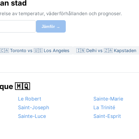
nan stad
förelse av temperatur, väderförhållanden och prognoser.
Jämför →
🇨🇦 Toronto vs 🇺🇸 Los Angeles
🇮🇳 Delhi vs 🇿🇦 Kapstaden
ique 🇲🇶
Le Robert
Sainte-Marie
Saint-Joseph
La Trinité
Sainte-Luce
Saint-Esprit