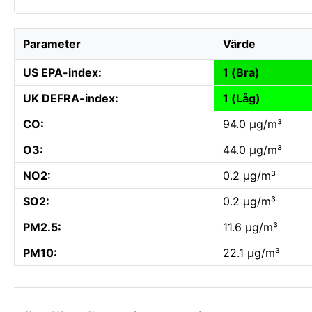
Parameter
Värde
US EPA-index:
1 (Bra)
UK DEFRA-index:
1 (Låg)
CO:
94.0 µg/m³
O3:
44.0 µg/m³
NO2:
0.2 µg/m³
SO2:
0.2 µg/m³
PM2.5:
11.6 µg/m³
PM10:
22.1 µg/m³