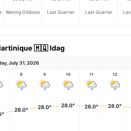
s
Waning Gibbous
Last Quarter
Last Quarter
Las
artinique 🇲🇶 Idag
day, July 31, 2026
8
9
10
11
12
28.0°
28.0°
28.0°
28.0°
28.0°
0°