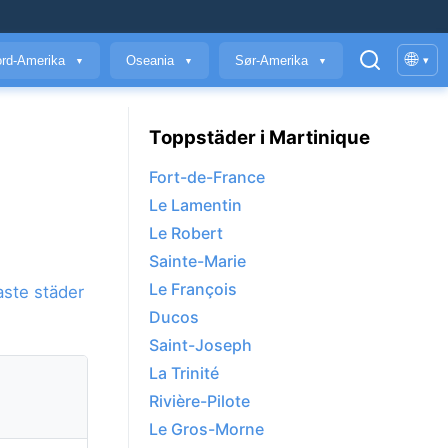
🌐
rd-Amerika
Oseania
Sør-Amerika
▾
▼
▼
▼
Toppstäder i Martinique
Fort-de-France
Le Lamentin
Le Robert
Sainte-Marie
Le François
aste städer
Ducos
Saint-Joseph
La Trinité
Rivière-Pilote
Le Gros-Morne