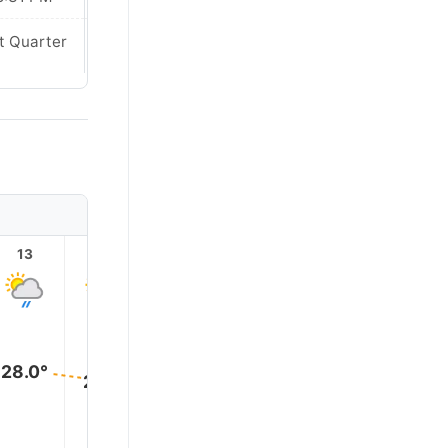
t Quarter
Last Quarter
13
14
15
16
17
18
28.0°
27.0°
27.0°
26.0°
26.0°
26.0°