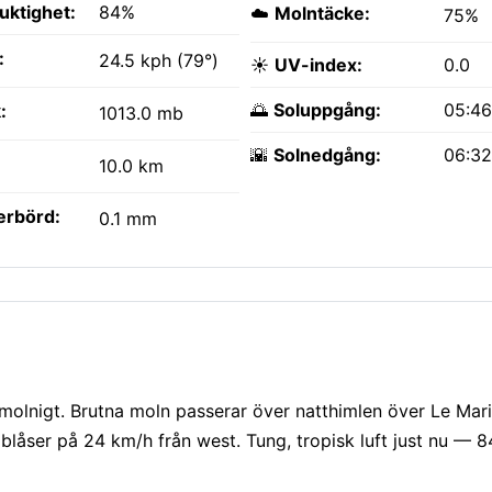
fuktighet:
84%
☁️
Molntäcke:
75%
:
24.5 kph (79°)
☀️
UV-index:
0.0
🌅
Soluppgång:
05:4
:
1013.0 mb
🌇
Solnedgång:
06:3
10.0 km
erbörd:
0.1 mm
molnigt. Brutna moln passerar över natthimlen över Le Mar
blåser på 24 km/h från west. Tung, tropisk luft just nu — 