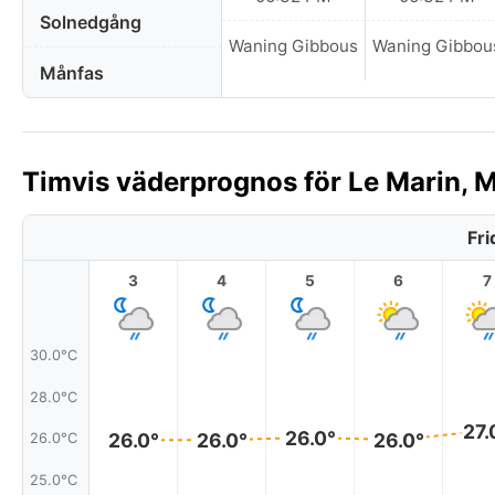
Solnedgång
Waning Gibbous
Waning Gibbou
Månfas
Timvis väderprognos för Le Marin, M
Fri
3
4
5
6
7
30.0°C
28.0°C
27.
26.0°
26.0°
26.0°
26.0°
26.0°C
25.0°C