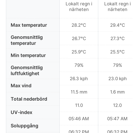
Lokalt regn i
Lokalt regn i
närheten
närheten
Max temperatur
28.2°C
29.4°C
Genomsnittlig
26.7°C
27.3°C
temperatur
25.9°C
25.5°C
Min temperatur
79%
79%
Genomsnittlig
luftfuktighet
26.3 kph
23.0 kph
Max vind
11.5 mm
1.6 mm
Total nederbörd
11.0
12.0
UV-index
05:46 AM
05:47 AM
Soluppgång
06:32 PM
06:32 PM