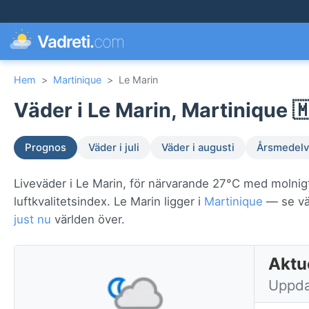
Vadreti.
com
Hem
>
Martinique
>
Le Marin
Väder i Le Marin, Martinique 
Prognos
Väder i juli
Väder i augusti
Årsmedelv
Liveväder i Le Marin, för närvarande 27°C med molnig
luftkvalitetsindex. Le Marin ligger i
Martinique
— se väd
just nu
världen över.
Aktue
Uppda