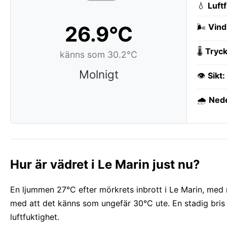
💧
Luft
26.9°C
🌬️
Vind
🌡️
Tryck
känns som 30.2°C
Molnigt
👁️
Sikt:
🌧️
Ned
Hur är vädret i Le Marin just nu?
En ljummen 27°C efter mörkrets inbrott i Le Marin, med 
med att det känns som ungefär 30°C ute. En stadig bris 
luftfuktighet.