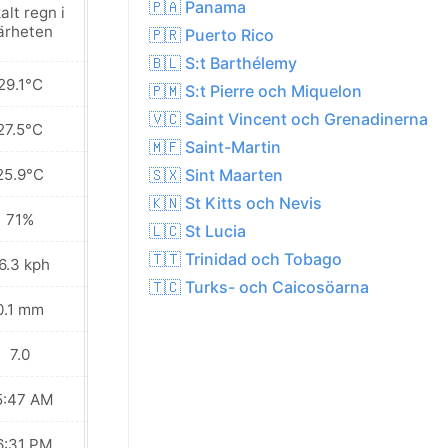
🇵🇦 Panama
alt regn i
Lokalt regn i
ärheten
närheten
🇵🇷 Puerto Rico
🇧🇱 S:t Barthélemy
29.1°C
29.1°C
🇵🇲 S:t Pierre och Miquelon
🇻🇨 Saint Vincent och Grenadinerna
27.5°C
27.6°C
🇲🇫 Saint-Martin
25.9°C
26.4°C
🇸🇽 Sint Maarten
🇰🇳 St Kitts och Nevis
71%
73%
🇱🇨 St Lucia
🇹🇹 Trinidad och Tobago
6.3 kph
28.1 kph
🇹🇨 Turks- och Caicosöarna
0.1 mm
0.4 mm
7.0
7.0
5:47 AM
05:48 AM
6:31 PM
06:30 PM