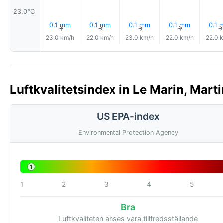
23.0°C
0.1 mm
0.1 mm
0.1 mm
0.1 mm
0.1 
↑
↑
↑
↑
23.0 km/h
22.0 km/h
23.0 km/h
22.0 km/h
22.0 
Luftkvalitetsindex in Le Marin, Marti
US EPA-index
Environmental Protection Agency
1
1
2
3
4
5
Bra
Luftkvaliteten anses vara tillfredsställande