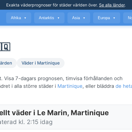
Exakta väderprognoser
för städer världen över
.
Se alla länder
.
Afrika
Antarktis
Asia
Europa
No
▼
▼
▼
▼
🇶
ärden
Väder i Martinique
t. Visa 7-dagars prognosen, timvisa förhållanden och
ret i alla större städer i
Martinique
, eller bläddra
de het
llt väder i Le Marin, Martinique
terad kl. 2:15 idag