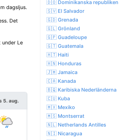
🇩🇴 Dominikanska republiken
m dagsljus.
🇸🇻 El Salvador
🇬🇩 Grenada
ess. Det
🇬🇱 Grönland
🇬🇵 Guadeloupe
t under Le
🇬🇹 Guatemala
🇭🇹 Haiti
🇭🇳 Honduras
🇯🇲 Jamaica
🇨🇦 Kanada
🇧🇶 Karibiska Nederländerna
🇨🇺 Kuba
s 5. aug.
tors 6. aug.
🇲🇽 Mexiko
🇲🇸 Montserrat
🇳🇱 Netherlands Antilles
🇳🇮 Nicaragua