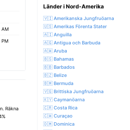
Länder i Nord-Amerika
🇻🇮 Amerikanska Jungfruöarna
🇺🇸 Amerikas Förenta Stater
6 AM
🇦🇮 Anguilla
2 PM
🇦🇬 Antigua och Barbuda
🇦🇼 Aruba
🇧🇸 Bahamas
🇧🇧 Barbados
🇧🇿 Belize
🇧🇲 Bermuda
🇻🇬 Brittiska Jungfruöarna
🇰🇾 Caymanöarna
🇨🇷 Costa Rica
in. Räkna
🇨🇼 Curaçao
84%
🇩🇲 Dominica