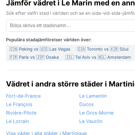
Jämför vädret i Le Marin med en an
Sök efter valfri stad i världen och se en sida-vid-sida-jäm
Populära stadajämförelser världen över:
🇨🇳 Peking vs 🇺🇸 Las Vegas
🇨🇦 Toronto vs 🇰🇷 Söul
🇫🇷 Paris vs 🇯🇵 Osaka
🇮🇱 Tel Aviv vs 🇳🇱 Amsterdam
Vädret i andra större städer i Martin
Fort-de-France
Le Lamentin
Le François
Ducos
Rivière-Pilote
Le Gros-Morne
Le Lorrain
Le Vauclin
Visa väder i alla städer i Martinique