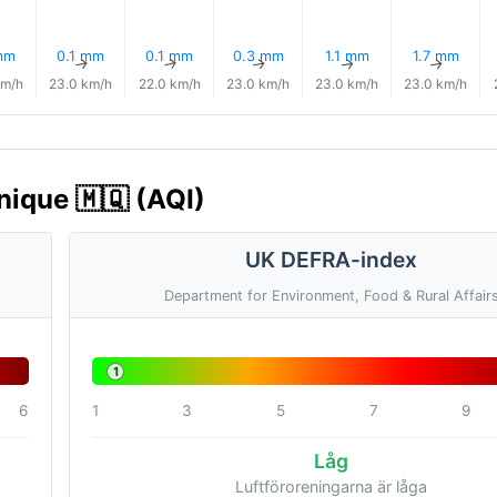
mm
0.1 mm
0.1 mm
0.3 mm
1.1 mm
1.7 mm
↑
↑
↑
↑
↑
↑
km/h
23.0 km/h
22.0 km/h
23.0 km/h
23.0 km/h
23.0 km/h
nique 🇲🇶 (AQI)
UK DEFRA-index
Department for Environment, Food & Rural Affair
1
6
1
3
5
7
9
Låg
Luftföroreningarna är låga