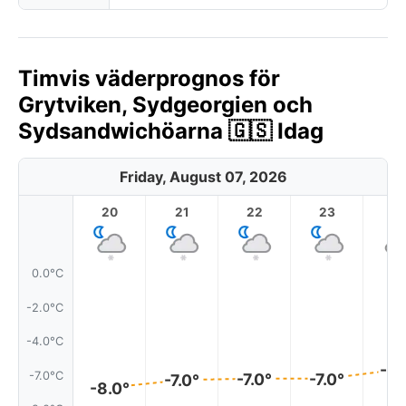
Timvis väderprognos för
Grytviken, Sydgeorgien och
Sydsandwichöarna 🇬🇸 Idag
Friday, August 07, 2026
20
21
22
23
0.0°C
-2.0°C
-4.0°C
-6.
-7.0°C
-7.0°
-7.0°
-7.0°
-8.0°