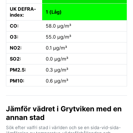
UK DEFRA-
1 (Låg)
index:
CO:
58.0 µg/m³
O3:
55.0 µg/m³
NO2:
0.1 µg/m³
SO2:
0.0 µg/m³
PM2.5:
0.3 µg/m³
PM10:
0.6 µg/m³
Jämför vädret i Grytviken med en
annan stad
Sök efter valfri stad i världen och se en sida-vid-sida-