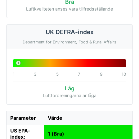
Bra
Luftkvaliteten anses vara tillfredsställande
UK DEFRA-index
Department for Environment, Food & Rural Affairs
1
1
3
5
7
9
10
Låg
Luftföroreningarna är låga
Parameter
Värde
US EPA-
1 (Bra)
index: