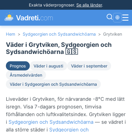
Exakta väderprognoser
.
Se alla länder
.
☰
Vadreti.
com
🌐
Hem
>
Sydgeorgien och Sydsandwichöarna
>
Grytviken
Väder i Grytviken, Sydgeorgien och
Sydsandwichöarna 🇬🇸
Prognos
Väder i augusti
Väder i september
Årsmedelvärden
Väder i Sydgeorgien och Sydsandwichöarna
Liveväder i Grytviken, för närvarande -8°C med lätt
isregn. Visa 7-dagars prognosen, timvisa
förhållanden och luftkvalitetsindex. Grytviken ligger
i
Sydgeorgien och Sydsandwichöarna
— se vädret i
alla större städer i
Sydgeorgien och