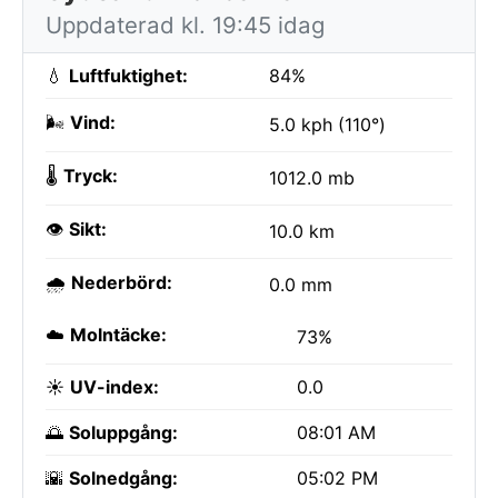
Uppdaterad kl. 19:45 idag
💧
Luftfuktighet:
84%
🌬️
Vind:
5.0 kph (110°)
🌡️
Tryck:
1012.0 mb
👁️
Sikt:
10.0 km
🌧️
Nederbörd:
0.0 mm
☁️
Molntäcke:
73%
☀️
UV-index:
0.0
🌅
Soluppgång:
08:01 AM
🌇
Solnedgång:
05:02 PM