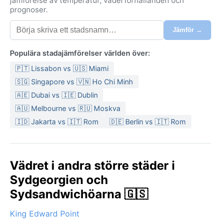
jämförelse av temperatur, väderförhållanden och
prognoser.
Jämför →
Populära stadajämförelser världen över:
🇵🇹 Lissabon vs 🇺🇸 Miami
🇸🇬 Singapore vs 🇻🇳 Ho Chi Minh
🇦🇪 Dubai vs 🇮🇪 Dublin
🇦🇺 Melbourne vs 🇷🇺 Moskva
🇮🇩 Jakarta vs 🇮🇹 Rom
🇩🇪 Berlin vs 🇮🇹 Rom
Vädret i andra större städer i
Sydgeorgien och
Sydsandwichöarna 🇬🇸
King Edward Point