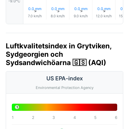
-9.0°C
0.0 mm
0.0 mm
0.0 mm
0.0 mm
0.0
↑
↑
↑
↑
7.0 km/h
8.0 km/h
9.0 km/h
12.0 km/h
15.0 
Luftkvalitetsindex in Grytviken,
Sydgeorgien och
Sydsandwichöarna 🇬🇸 (AQI)
US EPA-index
Environmental Protection Agency
1
1
2
3
4
5
6