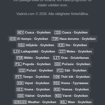
städer världen över.
Vadreti.com © 2026. Alla rättigheter förbehållna.
🇲🇾
🇮🇩
Cuaca · Grytviken
Cuaca · Grytviken
🇪🇸
🇹🇷
El tiempo · Grytviken
Hava durumu · Grytviken
🇭🇺
🇪🇪
Időjárás · Grytviken
Ilm · Grytviken
🇱🇻
🇮🇹
Laikapstākļi · Grytviken
Meteo · Grytviken
🇫🇷
🇱🇹
Météo · Grytviken
Oras · Griutvikenas
🇵🇱
🇸🇰
Pogoda · Grytviken
Počasie · Grytviken
🇨🇿
🇫🇮
Počasí · Grytviken
Sää · Grytviken
🇵🇹
🇻🇳
Tempo · Grytviken
Thời tiết · Grytviken
🇩🇰
🇷🇸
Vejret · Grytviken
Vreme · Грутвикен
🇸🇮
🇷🇴
Vreme · Grytviken
Vremea · Grytviken
🇸🇪
🇳🇴
Vädret · Grytviken
Været · Grytviken
🇬🇧🇺🇸
🇳🇱
Weather · Grytviken
Weer · Grytviken