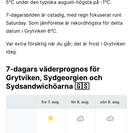
5°C under den typiska augusti-högsta på -1°C.
7-dagarsbilden är ostadig, med regn fokuserat runt
Saturday. Som jämförelse är rekordhögsta för detta
datum i Grytviken 6°C.
Var extra försiktig när du går; det är frost i Grytviken
idag.
7-dagars väderprognos för
Grytviken, Sydgeorgien och
Sydsandwichöarna 🇬🇸
fre 7. aug.
lör 8. aug.
sön 9. aug.
må