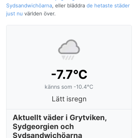
Sydsandwichöarna
, eller bläddra
de hetaste städer
just nu
världen över.
-7.7°C
känns som -10.4°C
Lätt isregn
Aktuellt väder i Grytviken,
Sydgeorgien och
Sydsandwichöarna