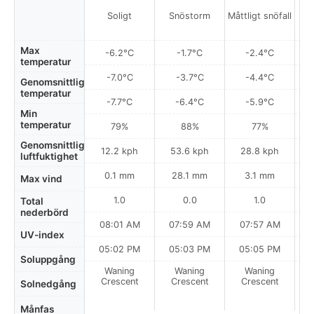
Lok
Soligt
Snöstorm
Måttligt snöfall
Max
-6.2°C
-1.7°C
-2.4°C
temperatur
-7.0°C
-3.7°C
-4.4°C
Genomsnittlig
temperatur
-7.7°C
-6.4°C
-5.9°C
Min
temperatur
79%
88%
77%
Genomsnittlig
12.2 kph
53.6 kph
28.8 kph
luftfuktighet
0.1 mm
28.1 mm
3.1 mm
Max vind
1.0
0.0
1.0
Total
nederbörd
08:01 AM
07:59 AM
07:57 AM
UV-index
05:02 PM
05:03 PM
05:05 PM
Soluppgång
Waning
Waning
Waning
N
Crescent
Crescent
Crescent
Solnedgång
Månfas