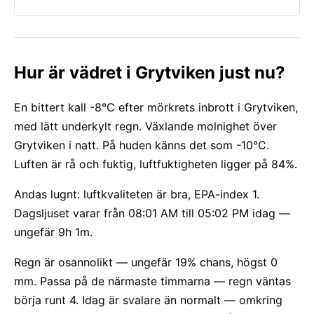
Hur är vädret i Grytviken just nu?
En bittert kall -8°C efter mörkrets inbrott i Grytviken,
med lätt underkylt regn. Växlande molnighet över
Grytviken i natt. På huden känns det som -10°C.
Luften är rå och fuktig, luftfuktigheten ligger på 84%.
Andas lugnt: luftkvaliteten är bra, EPA-index 1.
Dagsljuset varar från 08:01 AM till 05:02 PM idag —
ungefär 9h 1m.
Regn är osannolikt — ungefär 19% chans, högst 0
mm. Passa på de närmaste timmarna — regn väntas
börja runt 4. Idag är svalare än normalt — omkring