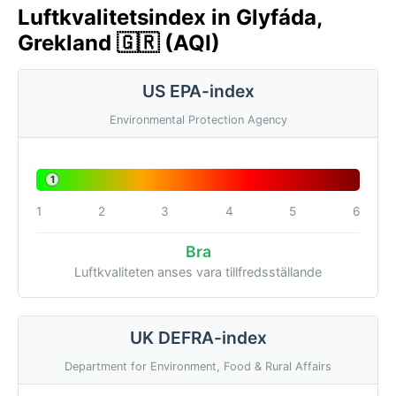
Luftkvalitetsindex in Glyfáda,
Grekland 🇬🇷 (AQI)
US EPA-index
Environmental Protection Agency
1
1
2
3
4
5
6
Bra
Luftkvaliteten anses vara tillfredsställande
UK DEFRA-index
Department for Environment, Food & Rural Affairs