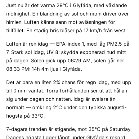
Just nu är det varma 29°C i Glyfáda, med växlande
molnighet. En blandning av sol och moln driver över
himlen. Luften känns sann mot avläsningen för
tillfället. En stadig bris blåser på 17 km/h från west.
Luften är ren idag — EPA-index 1, med låg PM2.5 på
7. Stark sol idag, UV 8; skydda exponerad hud mitt
på dagen. Solen gick upp 06:29 AM, solen går ner
08:33 PM: 14h 4m ljus i Glyfáda.
Det är bara en liten 2% chans för regn idag, med upp
till 0 mm väntat. Torra förhållanden ser ut att hålla i
sig under dagen och natten. Idag är svalare än
normalt — omkring 2°C under den typiska augusti-
högsta på 33°C.
7-dagars trenden är stigande, mot 35°C på Saturday.
Dagens högsta ligger långt under Glyfáda:s rekord