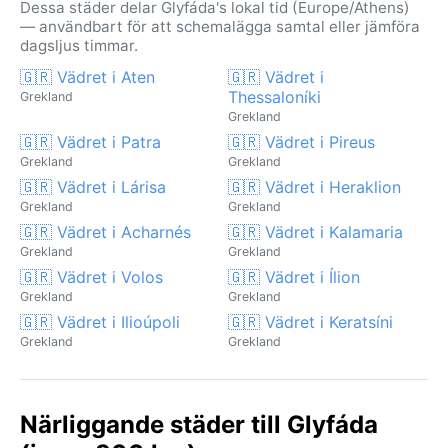
Dessa städer delar Glyfáda's lokal tid (Europe/Athens)
— användbart för att schemalägga samtal eller jämföra
dagsljus timmar.
🇬🇷 Vädret i Aten
🇬🇷 Vädret i
Thessaloníki
Grekland
Grekland
🇬🇷 Vädret i Patra
🇬🇷 Vädret i Pireus
Grekland
Grekland
🇬🇷 Vädret i Lárisa
🇬🇷 Vädret i Heraklion
Grekland
Grekland
🇬🇷 Vädret i Acharnés
🇬🇷 Vädret i Kalamaria
Grekland
Grekland
🇬🇷 Vädret i Volos
🇬🇷 Vädret i Ílion
Grekland
Grekland
🇬🇷 Vädret i Ilioúpoli
🇬🇷 Vädret i Keratsíni
Grekland
Grekland
Närliggande städer till Glyfáda