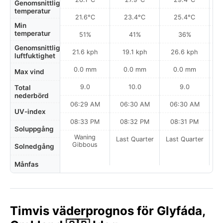
Genomsnittlig
temperatur
21.6°C
23.4°C
25.4°C
Min
temperatur
51%
41%
36%
Genomsnittlig
21.6 kph
19.1 kph
26.6 kph
luftfuktighet
0.0 mm
0.0 mm
0.0 mm
Max vind
9.0
10.0
9.0
Total
nederbörd
06:29 AM
06:30 AM
06:30 AM
UV-index
08:33 PM
08:32 PM
08:31 PM
Soluppgång
Waning
Last Quarter
Last Quarter
La
Gibbous
Solnedgång
Månfas
Timvis väderprognos för Glyfáda,