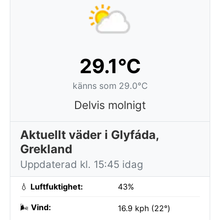
29.1°C
känns som 29.0°C
Delvis molnigt
Aktuellt väder i Glyfáda,
Grekland
Uppdaterad kl. 15:45 idag
💧
Luftfuktighet:
43%
🌬️
Vind:
16.9 kph (22°)