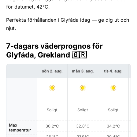
för datumet, 42°C.
Perfekta förhållanden i Glyfáda idag — ge dig ut och
njut.
7-dagars väderprognos för
Glyfáda, Grekland 🇬🇷
sön 2. aug.
mån 3. aug.
tis 4. aug.
o
Soligt
Soligt
Soligt
Max
30.2°C
32.8°C
34.2°C
temperatur
26.1°C
27.9°C
29.4°C