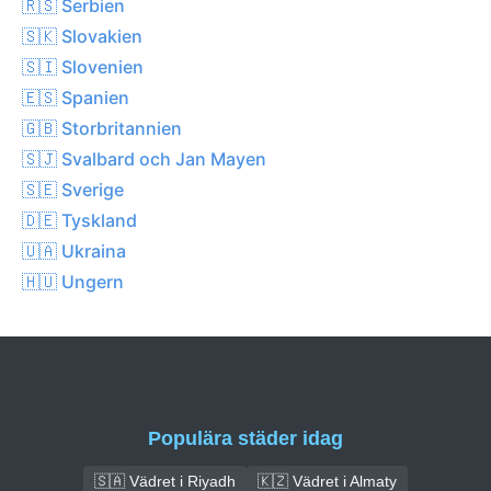
🇷🇸 Serbien
🇸🇰 Slovakien
🇸🇮 Slovenien
🇪🇸 Spanien
🇬🇧 Storbritannien
🇸🇯 Svalbard och Jan Mayen
🇸🇪 Sverige
🇩🇪 Tyskland
🇺🇦 Ukraina
🇭🇺 Ungern
Populära städer idag
🇸🇦 Vädret i Riyadh
🇰🇿 Vädret i Almaty