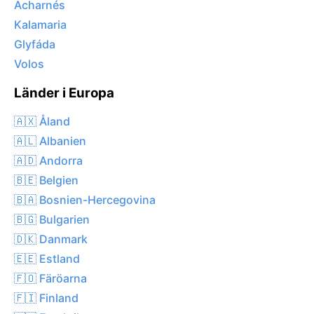
Acharnés
Kalamaria
Glyfáda
Volos
Länder i Europa
🇦🇽 Åland
🇦🇱 Albanien
🇦🇩 Andorra
🇧🇪 Belgien
🇧🇦 Bosnien-Hercegovina
🇧🇬 Bulgarien
🇩🇰 Danmark
🇪🇪 Estland
🇫🇴 Färöarna
🇫🇮 Finland