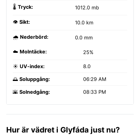
🌡️
Tryck:
1012.0 mb
👁️
Sikt:
10.0 km
🌧️
Nederbörd:
0.0 mm
☁️
Molntäcke:
25%
☀️
UV-index:
8.0
🌅
Soluppgång:
06:29 AM
🌇
Solnedgång:
08:33 PM
Hur är vädret i Glyfáda just nu?