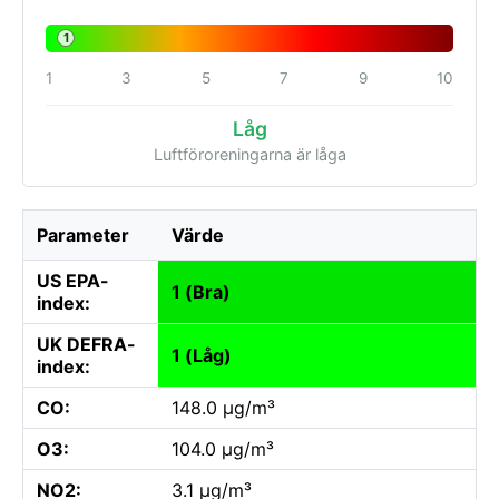
1
1
3
5
7
9
10
Låg
Luftföroreningarna är låga
Parameter
Värde
US EPA-
1 (Bra)
index:
UK DEFRA-
1 (Låg)
index:
CO:
148.0 µg/m³
O3:
104.0 µg/m³
NO2:
3.1 µg/m³