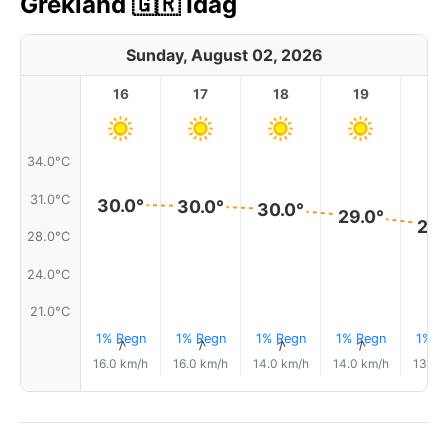
Grekland 🇬🇷 Idag
Sunday, August 02, 2026
16
17
18
19
2
34.0°C
31.0°C
30.0°
30.0°
30.0°
29.0°
28.
28.0°C
24.0°C
21.0°C
1% Regn
1% Regn
1% Regn
1% Regn
1% R
↑
↑
↑
↑
16.0 km/h
16.0 km/h
14.0 km/h
14.0 km/h
13.0 