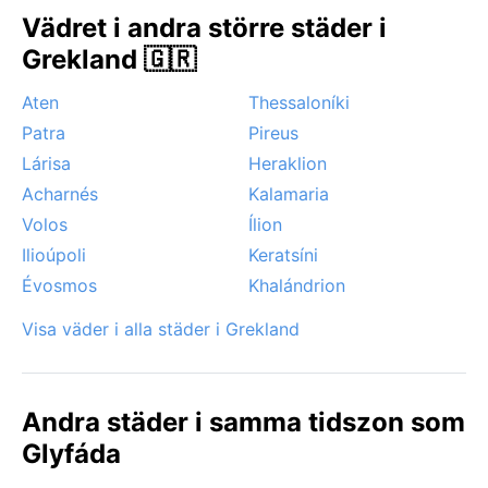
också en trängsel som kan kännas påträngande.
Vädret i andra större städer i
Anmärkningsvärda väderfenomen är sällsynta, men
Grekland 🇬🇷
ibland kan starka vindar som meltemi svepa in över
kusten under sensommaren, vilket ger välkommen
Aten
Thessaloníki
svalka. Snöfall är extremt ovanligt och dimma
Patra
Pireus
förekommer knappt, så väderleksmässigt bjuder
Glyfáda på en förutsägbar och behaglig upplevelse
Lárisa
Heraklion
större delen av året.
Acharnés
Kalamaria
Volos
Ílion
Ilioúpoli
Keratsíni
Évosmos
Khalándrion
Visa väder i alla städer i Grekland
Andra städer i samma tidszon som
Glyfáda