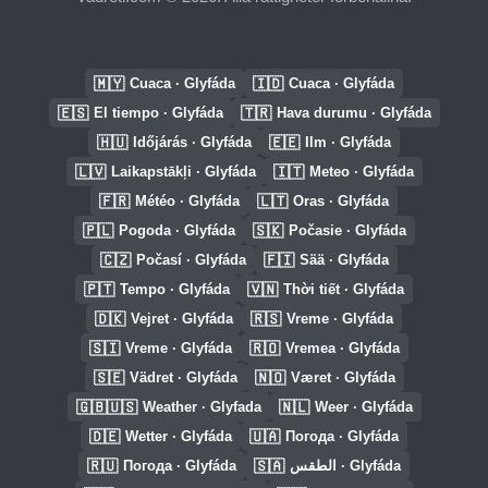
🇲🇾
🇮🇩
Cuaca · Glyfáda
Cuaca · Glyfáda
🇪🇸
🇹🇷
El tiempo · Glyfáda
Hava durumu · Glyfáda
🇭🇺
🇪🇪
Időjárás · Glyfáda
Ilm · Glyfáda
🇱🇻
🇮🇹
Laikapstākļi · Glyfáda
Meteo · Glyfáda
🇫🇷
🇱🇹
Météo · Glyfáda
Oras · Glyfáda
🇵🇱
🇸🇰
Pogoda · Glyfáda
Počasie · Glyfáda
🇨🇿
🇫🇮
Počasí · Glyfáda
Sää · Glyfáda
🇵🇹
🇻🇳
Tempo · Glyfáda
Thời tiết · Glyfáda
🇩🇰
🇷🇸
Vejret · Glyfáda
Vreme · Glyfáda
🇸🇮
🇷🇴
Vreme · Glyfáda
Vremea · Glyfáda
🇸🇪
🇳🇴
Vädret · Glyfáda
Været · Glyfáda
🇬🇧🇺🇸
🇳🇱
Weather · Glyfada
Weer · Glyfáda
🇩🇪
🇺🇦
Wetter · Glyfáda
Погода · Glyfáda
🇷🇺
🇸🇦
Погода · Glyfáda
الطقس · Glyfáda