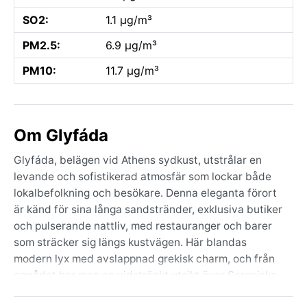
SO2:
1.1 µg/m³
PM2.5:
6.9 µg/m³
PM10:
11.7 µg/m³
Om Glyfáda
Glyfáda, belägen vid Athens sydkust, utstrålar en
levande och sofistikerad atmosfär som lockar både
lokalbefolkning och besökare. Denna eleganta förort
är känd för sina långa sandstränder, exklusiva butiker
och pulserande nattliv, med restauranger och barer
som sträcker sig längs kustvägen. Här blandas
modern lyx med avslappnad grekisk charm, och från
området har man en vidsträckt utsikt över Saroniska
bukten medan bergen reser sig i bakgrunden. Glyfáda