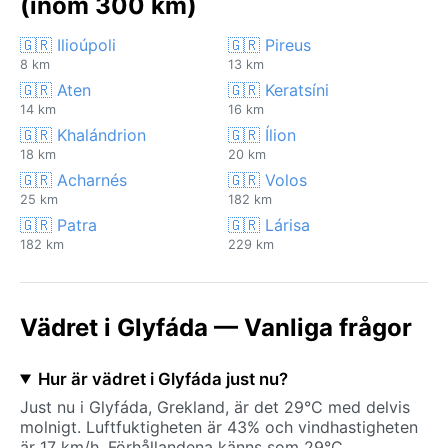
(inom 300 km)
🇬🇷 Ilioúpoli
🇬🇷 Pireus
8 km
13 km
🇬🇷 Aten
🇬🇷 Keratsíni
14 km
16 km
🇬🇷 Khalándrion
🇬🇷 Ílion
18 km
20 km
🇬🇷 Acharnés
🇬🇷 Volos
25 km
182 km
🇬🇷 Patra
🇬🇷 Lárisa
182 km
229 km
Vädret i Glyfáda — Vanliga frågor
Hur är vädret i Glyfáda just nu?
Just nu i Glyfáda, Grekland, är det 29°C med delvis
molnigt. Luftfuktigheten är 43% och vindhastigheten
är 17 km/h. Förhållandena känns som 29°C.