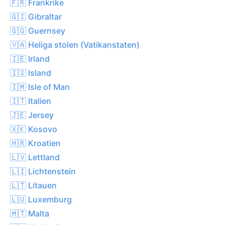
🇫🇷 Frankrike
🇬🇮 Gibraltar
🇬🇬 Guernsey
🇻🇦 Heliga stolen (Vatikanstaten)
🇮🇪 Irland
🇮🇸 Island
🇮🇲 Isle of Man
🇮🇹 Italien
🇯🇪 Jersey
🇽🇰 Kosovo
🇭🇷 Kroatien
🇱🇻 Lettland
🇱🇮 Lichtenstein
🇱🇹 Litauen
🇱🇺 Luxemburg
🇲🇹 Malta