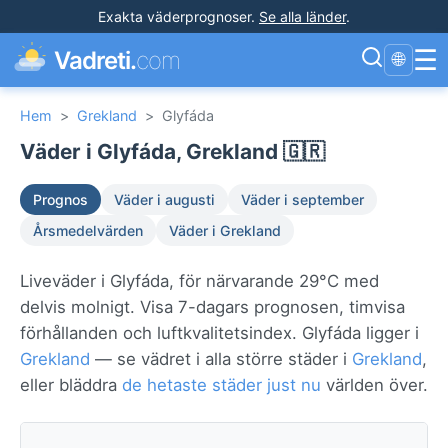
Exakta väderprognoser
.
Se alla länder
.
☰
Vadreti.
com
🌐
Hem
>
Grekland
>
Glyfáda
Väder i Glyfáda, Grekland 🇬🇷
Prognos
Väder i augusti
Väder i september
Årsmedelvärden
Väder i Grekland
Liveväder i Glyfáda, för närvarande 29°C med
delvis molnigt. Visa 7-dagars prognosen, timvisa
förhållanden och luftkvalitetsindex. Glyfáda ligger i
Grekland
— se vädret i alla större städer i
Grekland
,
eller bläddra
de hetaste städer just nu
världen över.