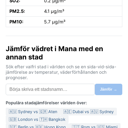
SO2:
0.2 µg/m³
PM2.5:
4.1 µg/m³
PM10:
5.7 µg/m³
Jämför vädret i Mana med en
annan stad
Sök efter valfri stad i världen och se en sida-vid-sida-
jämförelse av temperatur, väderförhållanden och
prognoser.
Jämför →
Populära stadajämförelser världen över:
🇦🇺 Sydney vs 🇬🇷 Aten
🇦🇪 Dubai vs 🇦🇺 Sydney
🇬🇧 London vs 🇹🇭 Bangkok
🇩🇪 Berlin vs 🇭🇰 Hong Kong
🇮🇹 Rom vs 🇺🇸 Miami