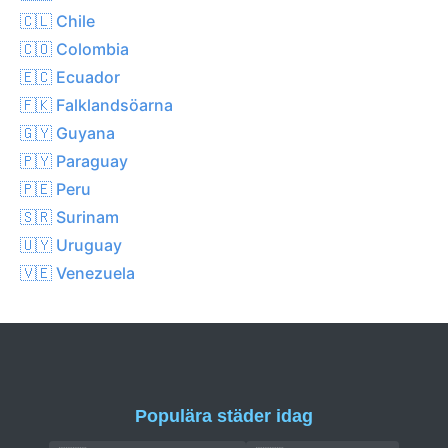
🇨🇱 Chile
🇨🇴 Colombia
🇪🇨 Ecuador
🇫🇰 Falklandsöarna
🇬🇾 Guyana
🇵🇾 Paraguay
🇵🇪 Peru
🇸🇷 Surinam
🇺🇾 Uruguay
🇻🇪 Venezuela
Populära städer idag