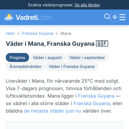
Exakta väderprognoser
.
Se alla länder
.
☰
Vadreti.
com
🌐
Hem
>
Franska Guyana
>
Mana
Väder i Mana, Franska Guyana 🇬🇫
Prognos
Väder i augusti
Väder i september
Årsmedelvärden
Väder i Franska Guyana
Liveväder i Mana, för närvarande 25°C med soligt.
Visa 7-dagars prognosen, timvisa förhållanden och
luftkvalitetsindex. Mana ligger i
Franska Guyana
—
se vädret i alla större städer i
Franska Guyana
, eller
bläddra
de hetaste städer just nu
världen över.