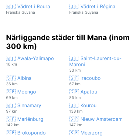
🇬🇫 Vädret i Roura
🇬🇫 Vädret i Régina
Franska Guyana
Franska Guyana
Närliggande städer till Mana (inom
300 km)
🇬🇫 Awala-Yalimapo
🇬🇫 Saint-Laurent-du-
Maroni
16 km
33 km
🇸🇷 Albina
🇬🇫 Iracoubo
36 km
67 km
🇸🇷 Moengo
🇬🇫 Apatou
69 km
85 km
🇬🇫 Sinnamary
🇬🇫 Kourou
97 km
138 km
🇸🇷 Mariënburg
🇸🇷 Nieuw Amsterdam
142 km
147 km
🇸🇷 Brokopondo
🇸🇷 Meerzorg