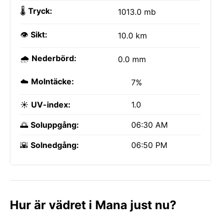
🌡️
Tryck:
1013.0 mb
👁️
Sikt:
10.0 km
🌧️
Nederbörd:
0.0 mm
☁️
Molntäcke:
7%
☀️
UV-index:
1.0
🌅
Soluppgång:
06:30 AM
🌇
Solnedgång:
06:50 PM
Hur är vädret i Mana just nu?