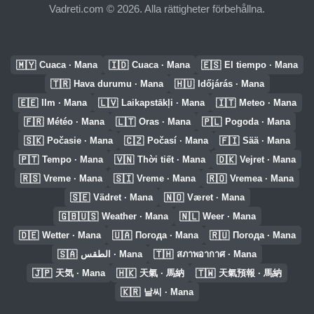
Vadreti.com © 2026. Alla rättigheter förbehållna.
🇲🇾
🇮🇩
🇪🇸
Cuaca · Mana
Cuaca · Mana
El tiempo · Mana
🇹🇷
🇭🇺
Hava durumu · Mana
Időjárás · Mana
🇪🇪
🇱🇻
🇮🇹
Ilm · Mana
Laikapstākļi · Mana
Meteo · Mana
🇫🇷
🇱🇹
🇵🇱
Météo · Mana
Oras · Mana
Pogoda · Mana
🇸🇰
🇨🇿
🇫🇮
Počasie · Mana
Počasí · Mana
Sää · Mana
🇵🇹
🇻🇳
🇩🇰
Tempo · Mana
Thời tiết · Mana
Vejret · Mana
🇷🇸
🇸🇮
🇷🇴
Vreme · Mana
Vreme · Mana
Vremea · Mana
🇸🇪
🇳🇴
Vädret · Mana
Været · Mana
🇬🇧🇺🇸
🇳🇱
Weather · Mana
Weer · Mana
🇩🇪
🇺🇦
🇷🇺
Wetter · Mana
Погода · Mana
Погода · Mana
🇸🇦
🇹🇭
الطقس · Mana
สภาพอากาศ · Mana
🇯🇵
🇭🇰
🇹🇼
天気 · Mana
天氣 · 馬納
天氣預報 · 馬納
🇰🇷
날씨 · Mana