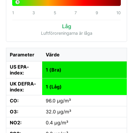
1
1
3
5
7
9
10
Låg
Luftföroreningarna är låga
Parameter
Värde
US EPA-
1 (Bra)
index:
UK DEFRA-
1 (Låg)
index:
CO:
96.0 µg/m³
O3:
32.0 µg/m³
NO2:
0.4 µg/m³