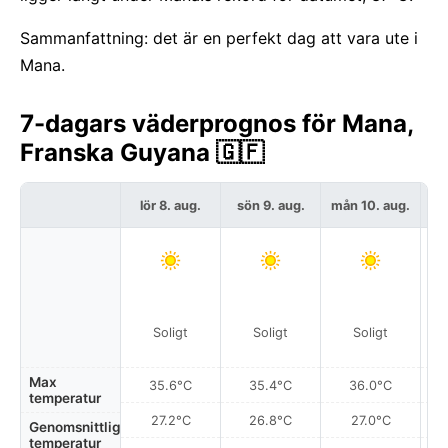
Sammanfattning: det är en perfekt dag att vara ute i
Mana.
7-dagars väderprognos för Mana,
Franska Guyana 🇬🇫
lör 8. aug.
sön 9. aug.
mån 10. aug.
t
Soligt
Soligt
Soligt
Max
35.6°C
35.4°C
36.0°C
temperatur
27.2°C
26.8°C
27.0°C
Genomsnittlig
temperatur