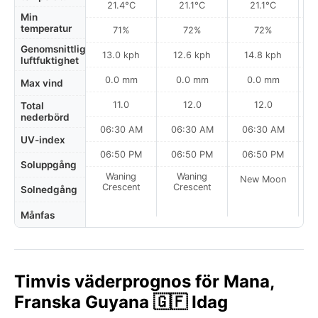
21.4°C
21.1°C
21.1°C
Min
temperatur
71%
72%
72%
Genomsnittlig
13.0 kph
12.6 kph
14.8 kph
luftfuktighet
0.0 mm
0.0 mm
0.0 mm
Max vind
11.0
12.0
12.0
Total
nederbörd
06:30 AM
06:30 AM
06:30 AM
0
UV-index
06:50 PM
06:50 PM
06:50 PM
Soluppgång
Waning
Waning
New Moon
N
Crescent
Crescent
Solnedgång
Månfas
Timvis väderprognos för Mana,
Franska Guyana 🇬🇫 Idag