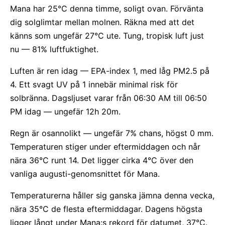
Mana har 25°C denna timme, soligt ovan. Förvänta
dig solglimtar mellan molnen. Räkna med att det
känns som ungefär 27°C ute. Tung, tropisk luft just
nu — 81% luftfuktighet.
Luften är ren idag — EPA-index 1, med låg PM2.5 på
4. Ett svagt UV på 1 innebär minimal risk för
solbränna. Dagsljuset varar från 06:30 AM till 06:50
PM idag — ungefär 12h 20m.
Regn är osannolikt — ungefär 7% chans, högst 0 mm.
Temperaturen stiger under eftermiddagen och når
nära 36°C runt 14. Det ligger cirka 4°C över den
vanliga augusti-genomsnittet för Mana.
Temperaturerna håller sig ganska jämna denna vecka,
nära 35°C de flesta eftermiddagar. Dagens högsta
ligger långt under Mana:s rekord för datumet, 37°C.