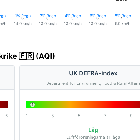
egn
1% Regn
3% Regn
4% Regn
6% Regn
8% Regn
↑
↑
↑
↑
↑
↑
km/h
14.0 km/h
13.0 km/h
13.0 km/h
13.0 km/h
9.0 km/h
krike 🇫🇷 (AQI)
UK DEFRA-index
Department for Environment, Food & Rural Affair
1
6
1
3
5
7
9
Låg
Luftföroreningarna är låga