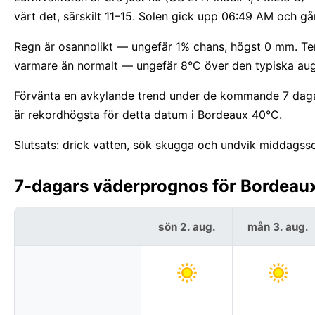
värt det, särskilt 11–15. Solen gick upp 06:49 AM och gå
Regn är osannolikt — ungefär 1% chans, högst 0 mm. Tem
varmare än normalt — ungefär 8°C över den typiska aug
Förvänta en avkylande trend under de kommande 7 dagar
är rekordhögsta för detta datum i Bordeaux 40°C.
Slutsats: drick vatten, sök skugga och undvik middagsso
7-dagars väderprognos för Bordeaux,
sön 2. aug.
mån 3. aug.