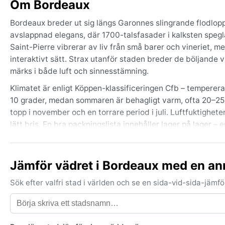
Om Bordeaux
Bordeaux breder ut sig längs Garonnes slingrande flodlopp
avslappnad elegans, där 1700-talsfasader i kalksten speg
Saint-Pierre vibrerar av liv från små barer och vineriet, m
interaktivt sätt. Strax utanför staden breder de böljande v
märks i både luft och sinnesstämning.
Klimatet är enligt Köppen-klassificeringen Cfb – temperer
10 grader, medan sommaren är behagligt varm, ofta 20–25 g
topp i november och en torrare period i juli. Luftfuktighet
lätt bris. En bra packningslista innehåller lager på lager 
promenadskor för stadens kullersten.
Den bästa tiden att uppleva Bordeaux ur vädersynpunkt är se
Jämför vädret i Bordeaux med en an
dagarna långa, temperaturen behaglig och solen generös u
skördefestligheterna och en gyllene glöd över vinfälten. 
Sök efter valfri stad i världen och se en sida-vid-sida-jäm
monsuner – men ibland kan tjock dimma rulla in från Atlant
under de svalare morgnarna på hösten och vintern.