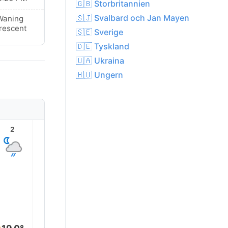
🇬🇧 Storbritannien
🇸🇯 Svalbard och Jan Mayen
Waning
Waning
rescent
Crescent
🇸🇪 Sverige
🇩🇪 Tyskland
🇺🇦 Ukraina
🇭🇺 Ungern
2
3
4
5
6
7