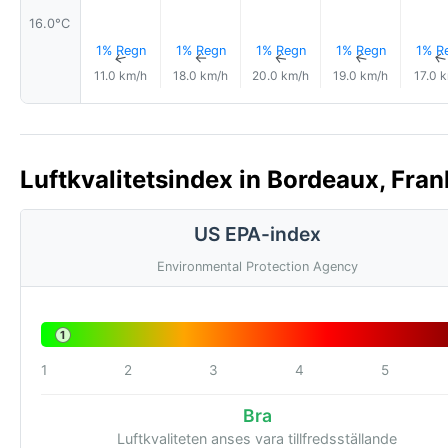
16.0°C
1% Regn
1% Regn
1% Regn
1% Regn
1% R
↑
↑
↑
↑
11.0 km/h
18.0 km/h
20.0 km/h
19.0 km/h
17.0 
Luftkvalitetsindex in Bordeaux, Fran
US EPA-index
Environmental Protection Agency
1
1
2
3
4
5
Bra
Luftkvaliteten anses vara tillfredsställande