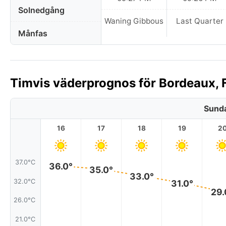
Solnedgång
Waning Gibbous
Last Quarter
Månfas
Timvis väderprognos för Bordeaux, F
Sunda
16
17
18
19
2
37.0°C
36.0°
35.0°
33.0°
32.0°C
31.0°
29.
26.0°C
21.0°C