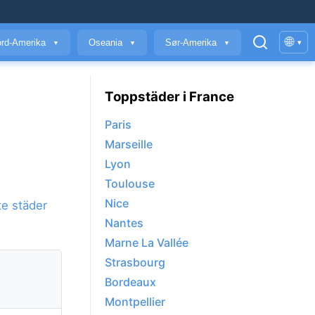
🌐
rd-Amerika
Oseania
Sør-Amerika
▾
▼
▼
▼
Toppstäder i France
Paris
Marseille
Lyon
Toulouse
Nice
te städer
Nantes
Marne La Vallée
Strasbourg
Bordeaux
Montpellier