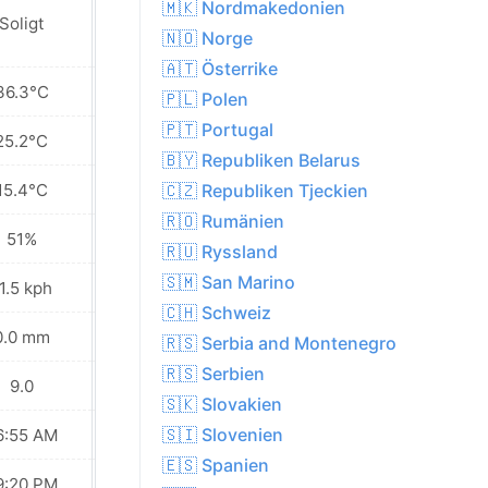
🇲🇰 Nordmakedonien
Soligt
Soligt
🇳🇴 Norge
🇦🇹 Österrike
36.3°C
30.7°C
🇵🇱 Polen
🇵🇹 Portugal
25.2°C
24.2°C
🇧🇾 Republiken Belarus
15.4°C
19.0°C
🇨🇿 Republiken Tjeckien
🇷🇴 Rumänien
51%
56%
🇷🇺 Ryssland
🇸🇲 San Marino
1.5 kph
23.0 kph
🇨🇭 Schweiz
0.0 mm
0.9 mm
🇷🇸 Serbia and Montenegro
🇷🇸 Serbien
9.0
8.0
🇸🇰 Slovakien
🇸🇮 Slovenien
6:55 AM
06:56 AM
🇪🇸 Spanien
9:20 PM
09:19 PM