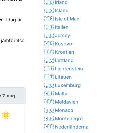
🇮🇪 Irland
🇮🇸 Island
🇮🇲 Isle of Man
n. Idag är
🇮🇹 Italien
🇯🇪 Jersey
 jämförelse
🇽🇰 Kosovo
🇭🇷 Kroatien
🇱🇻 Lettland
🇱🇮 Lichtenstein
🇱🇹 Litauen
🇱🇺 Luxemburg
🇲🇹 Malta
e 7. aug.
lör 8. aug.
🇲🇩 Moldavien
🇲🇨 Monaco
🇲🇪 Montenegro
🇳🇱 Nederländerna