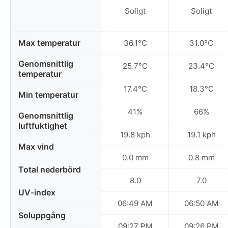
Soligt
Soligt
Max temperatur
36.1°C
31.0°C
Genomsnittlig
25.7°C
23.4°C
temperatur
17.4°C
18.3°C
Min temperatur
41%
66%
Genomsnittlig
luftfuktighet
19.8 kph
19.1 kph
Max vind
0.0 mm
0.8 mm
Total nederbörd
8.0
7.0
UV-index
06:49 AM
06:50 AM
Soluppgång
09:27 PM
09:26 PM