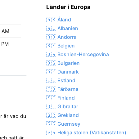
Länder i Europa
🇦🇽 Åland
🇦🇱 Albanien
9 AM
🇦🇩 Andorra
7 PM
🇧🇪 Belgien
🇧🇦 Bosnien-Hercegovina
🇧🇬 Bulgarien
🇩🇰 Danmark
🇪🇪 Estland
🇫🇴 Färöarna
🇫🇮 Finland
🇬🇮 Gibraltar
🇬🇷 Grekland
r är vad du
🇬🇬 Guernsey
🇻🇦 Heliga stolen (Vatikanstaten)
ch hatt är