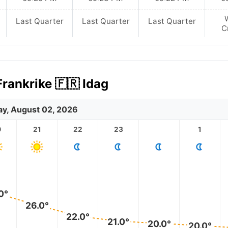
Last Quarter
Last Quarter
Last Quarter
C
rankrike 🇫🇷 Idag
y, August 02, 2026
0
21
22
23
1
0°
26.0°
22.0°
21.0°
20.0°
20.0°