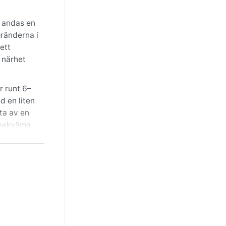
n andas en
gränderna i
ett
s närhet
r runt 6–
d en liten
fta av en
h bekväma
er. Då är
er
ärskilt