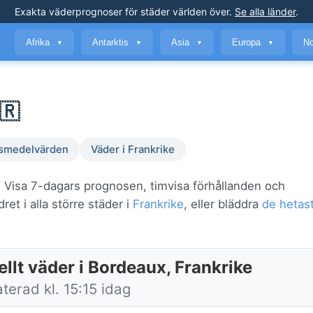
Exakta väderprognoser
för städer världen över
.
Se alla länder
.
Afrika
Antarktis
Asia
Europa
No
▼
▼
▼
▼
🇷
smedelvärden
Väder i Frankrike
. Visa 7-dagars prognosen, timvisa förhållanden och
et i alla större städer i
Frankrike
, eller bläddra
de hetas
llt väder i Bordeaux, Frankrike
terad kl. 15:15 idag