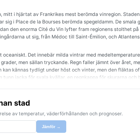
, mitt i hjärtat av Frankrikes mest berömda vinregion. Stade
lar sig i Place de la Bourses berömda spegeldamm. De smala 
edan den enorma Cité du Vin lyfter fram regionens stolthet på 
ingårdarna ut sig, från Médoc till Saint-Émilion, och Atlanten
at oceaniskt. Det innebär milda vintrar med medeltemperature
rader, men sällan tryckande. Regn faller jämnt över året, me
en kan kännas tydligt under höst och vinter, men den fläktas o
– en tunn jacka för svala kvällar, en regnkappa för skurarna oc
nvåren, april till juni, samt tidig höst i september och oktob
nan stad
tan att bli överväldigande. Hösten bjuder dessutom på
Några dramatiska väderfenomen är ovanliga – inga orkaner ell
förelse av temperatur, väderförhållanden och prognoser.
en och lägga sig som ett täcke över floden och vingårdarna, s
Jämför →