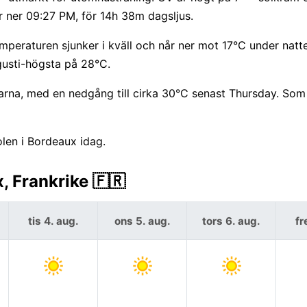
r ner 09:27 PM, för 14h 38m dagsljus.
peraturen sjunker i kväll och når ner mot 17°C under natte
usti-högsta på 28°C.
na, med en nedgång till cirka 30°C senast Thursday. Som
len i Bordeaux idag.
 Frankrike 🇫🇷
tis 4. aug.
ons 5. aug.
tors 6. aug.
fr