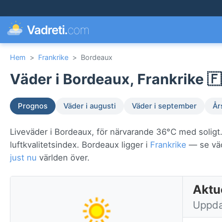
Vadreti.
com
Hem
>
Frankrike
>
Bordeaux
Väder i Bordeaux, Frankrike 🇫
Prognos
Väder i augusti
Väder i september
År
Liveväder i Bordeaux, för närvarande 36°C med soligt
luftkvalitetsindex. Bordeaux ligger i
Frankrike
— se vädr
just nu
världen över.
Aktue
Uppda