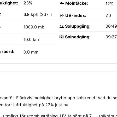
fuktighet:
23%
☁️
Molntäcke:
12%
:
6.8 kph (237°)
☀️
UV-index:
7.0
🌅
Soluppgång:
06:4
:
1009.0 mb
🌇
Solnedgång:
09:2
10.0 km
erbörd:
0.0 mm
vanför. Fläckvis molnighet bryter upp solskenet. Vad du se
 torr luftfuktighet på 23% just nu.
 — utmärkt för utomhusträning. UV är högt på 7 — solkräm o