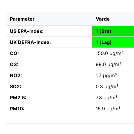
Parameter
Värde
US EPA-index:
1 (Bra)
UK DEFRA-index:
1 (Låg)
CO:
150.0 µg/m³
O3:
99.0 µg/m³
NO2:
1.7 µg/m³
SO2:
0.3 µg/m³
PM2.5:
7.8 µg/m³
PM10:
15.9 µg/m³