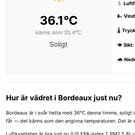
💧
Luft
36.1°C
🌬️
Vind
🌡️
Tryck
känns som 35.4°C
Soligt
👁️
Sikt:
🌧️
Ned
Hur är vädret i Bordeaux just nu?
Bordeaux är i svår hetta med 36°C denna timme, soligt o
får — det känns som den angivna temperaturen. Det är en
Luftkvaliteten är bra just nu (US EPA-index 1, PM2.5 8)