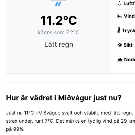
💧
Luft
11.2°C
🌬️
Vind
🌡️
Tryck
känns som 7.2°C
Lätt regn
👁️
Sikt:
🌧️
Ned
Hur är vädret i Miðvágur just nu?
Just nu 11°C i Miðvágur, svalt och stabilt, med lätt reg
strax under, runt 7°C. Det märks en tydlig vind på 29 k
på 99%.