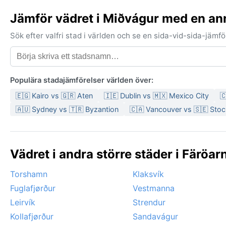
Jämför vädret i Miðvágur med en an
Sök efter valfri stad i världen och se en sida-vid-sida-jäm
Populära stadajämförelser världen över:
🇪🇬 Kairo vs 🇬🇷 Aten
🇮🇪 Dublin vs 🇲🇽 Mexico City

🇦🇺 Sydney vs 🇹🇷 Byzantion
🇨🇦 Vancouver vs 🇸🇪 Sto
Vädret i andra större städer i Färöar
Torshamn
Klaksvík
Fuglafjørður
Vestmanna
Leirvík
Strendur
Kollafjørður
Sandavágur