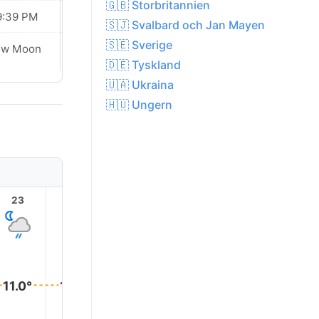
🇬🇧 Storbritannien
9:39 PM
09:36 PM
🇸🇯 Svalbard och Jan Mayen
🇸🇪 Sverige
Waxing
ew Moon
Crescent
🇩🇪 Tyskland
🇺🇦 Ukraina
🇭🇺 Ungern
23
1
2
3
4
11.0°
11.0°
11.0°
11.0°
11.0°
11.0°