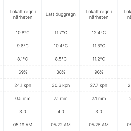
Lokalt regn i
Lokalt regn i
Lok
Lätt duggregn
närheten
närheten
n
10.8°C
11.7°C
12.4°C
9.6°C
10.4°C
11.8°C
8.1°C
8.5°C
11.2°C
69%
88%
96%
24.1 kph
30.6 kph
27.7 kph
2
0.5 mm
7.1 mm
2.1 mm
3.0
4.0
3.0
05:19 AM
05:22 AM
05:25 AM
0