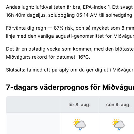
Andas lugnt: luftkvaliteten är bra, EPA-index 1. Ett svag
16h 40m dagsljus, soluppgång 05:14 AM till solnedgång
Förvänta dig regn — 87% risk, och så mycket som 8 mm. H
linje med den vanliga augusti-genomsnittet för Miðvágur
Det är en ostadig vecka som kommer, med den blötaste d
Miðvágur:s rekord för datumet, 16°C.
Slutsats: ta med ett paraply om du ger dig ut i Miðvágur
7-dagars väderprognos för Miðvágur
lör 8. aug.
sön 9. aug.