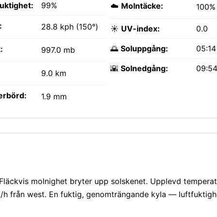
fuktighet:
99%
☁️
Molntäcke:
100%
:
28.8 kph (150°)
☀️
UV-index:
0.0
🌅
Soluppgång:
05:1
:
997.0 mb
🌇
Solnedgång:
09:5
9.0 km
erbörd:
1.9 mm
n. Fläckvis molnighet bryter upp solskenet. Upplevd temperat
m/h från west. En fuktig, genomträngande kyla — luftfuktigh