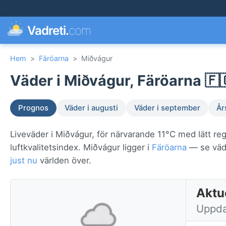
Vadreti.
com
Hem
>
Färöarna
>
Miðvágur
Väder i Miðvágur, Färöarna 🇫
Prognos
Väder i augusti
Väder i september
År
Liveväder i Miðvágur, för närvarande 11°C med lätt re
luftkvalitetsindex. Miðvágur ligger i
Färöarna
— se vädre
just nu
världen över.
Aktue
Uppda