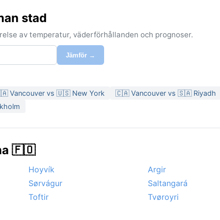
nan stad
förelse av temperatur, väderförhållanden och prognoser.
Jämför →
🇦 Vancouver vs 🇺🇸 New York
🇨🇦 Vancouver vs 🇸🇦 Riyadh
ckholm
na 🇫🇴
Hoyvík
Argir
Sørvágur
Saltangará
Toftir
Tvøroyri