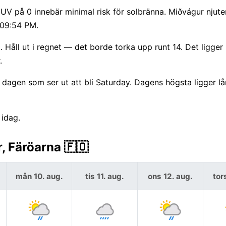
t UV på 0 innebär minimal risk för solbränna. Miðvágur njute
 09:54 PM.
åll ut i regnet — det borde torka upp runt 14. Det ligger 
.
agen som ser ut att bli Saturday. Dagens högsta ligger lå
 idag.
, Färöarna 🇫🇴
mån 10. aug.
tis 11. aug.
ons 12. aug.
tor