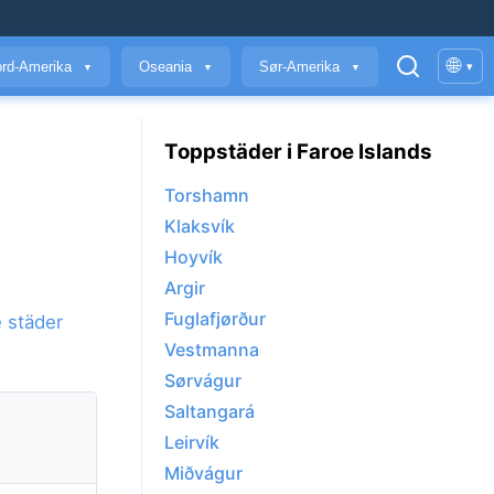
🌐
rd-Amerika
Oseania
Sør-Amerika
▾
▼
▼
▼
Toppstäder i Faroe Islands
Torshamn
Klaksvík
Hoyvík
Argir
Fuglafjørður
 städer
Vestmanna
Sørvágur
Saltangará
Leirvík
Miðvágur