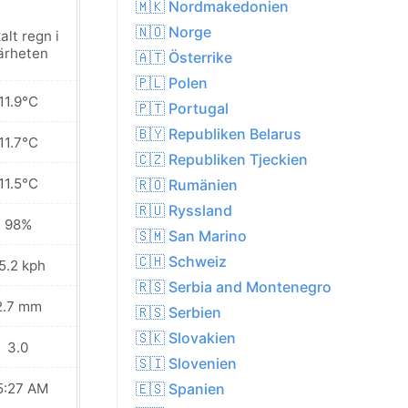
🇲🇰 Nordmakedonien
🇳🇴 Norge
alt regn i
Lokalt regn i
ärheten
närheten
🇦🇹 Österrike
🇵🇱 Polen
11.9°C
11.7°C
🇵🇹 Portugal
🇧🇾 Republiken Belarus
11.7°C
11.1°C
🇨🇿 Republiken Tjeckien
11.5°C
10.0°C
🇷🇴 Rumänien
🇷🇺 Ryssland
98%
88%
🇸🇲 San Marino
🇨🇭 Schweiz
5.2 kph
22.7 kph
🇷🇸 Serbia and Montenegro
2.7 mm
0.8 mm
🇷🇸 Serbien
🇸🇰 Slovakien
3.0
4.0
🇸🇮 Slovenien
5:27 AM
05:30 AM
🇪🇸 Spanien