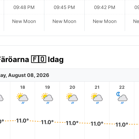
09:48 PM
09:45 PM
09:42 PM
0
New Moon
New Moon
New Moon
N
äröarna 🇫🇴 Idag
ay, August 08, 2026
18
19
20
21
22
11.0°
0°
11.0°
11.0°
11.0°
11.0°