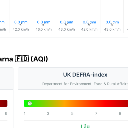
 mm
0.0 mm
0.0 mm
0.0 mm
0.0 mm
0.0 mm
↑
↑
↑
↑
↑
↑
km/h
42.0 km/h
46.0 km/h
43.0 km/h
42.0 km/h
43.0 km/h
arna 🇫🇴 (AQI)
UK DEFRA-index
Department for Environment, Food & Rural Affair
1
6
1
3
5
7
9
Låg