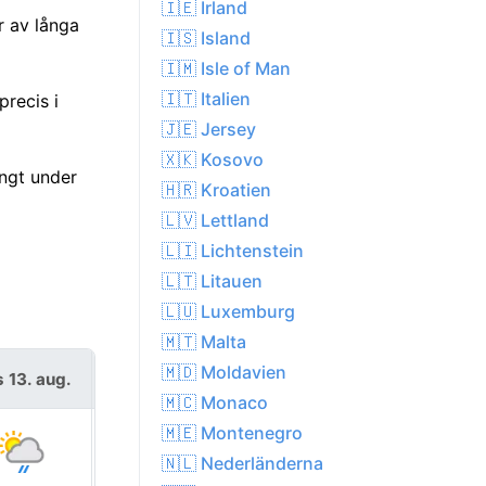
🇮🇪 Irland
r av långa
🇮🇸 Island
🇮🇲 Isle of Man
🇮🇹 Italien
precis i
🇯🇪 Jersey
🇽🇰 Kosovo
ngt under
🇭🇷 Kroatien
🇱🇻 Lettland
🇱🇮 Lichtenstein
🇱🇹 Litauen
🇱🇺 Luxemburg
🇲🇹 Malta
🇲🇩 Moldavien
s 13. aug.
fre 14. aug.
🇲🇨 Monaco
🇲🇪 Montenegro
🇳🇱 Nederländerna