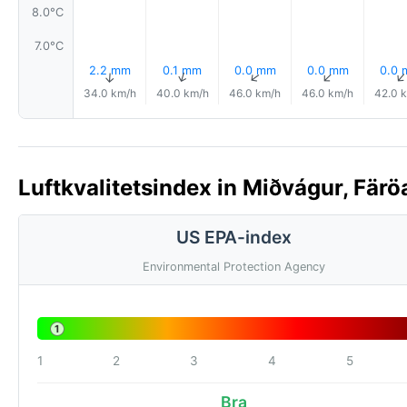
8.0°C
7.0°C
2.2 mm
0.1 mm
0.0 mm
0.0 mm
0.0
↑
↑
↑
↑
34.0 km/h
40.0 km/h
46.0 km/h
46.0 km/h
42.0 
Luftkvalitetsindex in Miðvágur, Färö
US EPA-index
Environmental Protection Agency
1
1
2
3
4
5
Bra