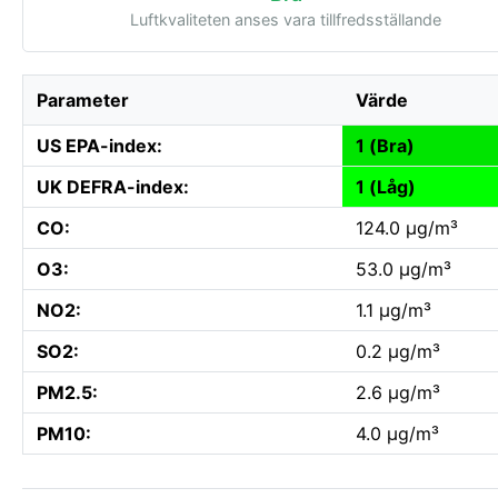
Luftkvaliteten anses vara tillfredsställande
Parameter
Värde
US EPA-index:
1 (Bra)
UK DEFRA-index:
1 (Låg)
CO:
124.0 µg/m³
O3:
53.0 µg/m³
NO2:
1.1 µg/m³
SO2:
0.2 µg/m³
PM2.5:
2.6 µg/m³
PM10:
4.0 µg/m³