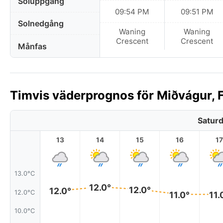
Soluppgång
09:54 PM
09:51 PM
Solnedgång
Waning
Waning
Crescent
Crescent
Månfas
Timvis väderprognos för Miðvágur, F
Saturd
13
14
15
16
17
13.0°C
12.0°
12.0°
12.0°
12.0°C
11.0°
11.
10.0°C