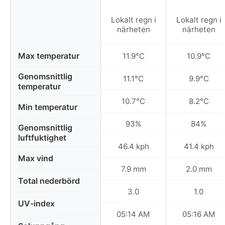
Lokalt regn i
Lokalt regn i
närheten
närheten
Max temperatur
11.9°C
10.9°C
Genomsnittlig
11.1°C
9.9°C
temperatur
10.7°C
8.2°C
Min temperatur
93%
84%
Genomsnittlig
luftfuktighet
46.4 kph
41.4 kph
Max vind
7.9 mm
2.0 mm
Total nederbörd
3.0
1.0
UV-index
05:14 AM
05:16 AM