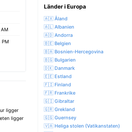
Länder i Europa
🇦🇽 Åland
🇦🇱 Albanien
4 AM
🇦🇩 Andorra
4 PM
🇧🇪 Belgien
🇧🇦 Bosnien-Hercegovina
🇧🇬 Bulgarien
🇩🇰 Danmark
🇪🇪 Estland
🇫🇮 Finland
🇫🇷 Frankrike
🇬🇮 Gibraltar
🇬🇷 Grekland
ur ligger
🇬🇬 Guernsey
eten ligger
🇻🇦 Heliga stolen (Vatikanstaten)