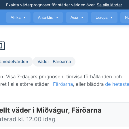
Exakta väderprognoser
för städer världen över
.
Se alla länder
.
Afrika
Antarktis
Asia
Europa
No
▼
▼
▼
▼
🇴
smedelvärden
Väder i Färöarna
gn. Visa 7-dagars prognosen, timvisa förhållanden och
t i alla större städer i
Färöarna
, eller bläddra
de hetaste
llt väder i Miðvágur, Färöarna
terad kl. 12:00 idag