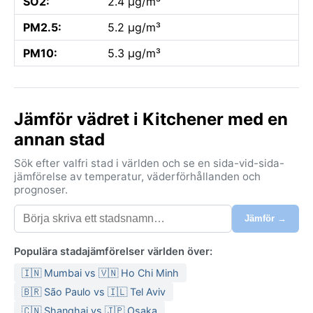
SO2:
2.4 µg/m³
PM2.5:
5.2 µg/m³
PM10:
5.3 µg/m³
Jämför vädret i Kitchener med en
annan stad
Sök efter valfri stad i världen och se en sida-vid-sida-
jämförelse av temperatur, väderförhållanden och
prognoser.
Jämför →
Populära stadajämförelser världen över:
🇮🇳 Mumbai vs 🇻🇳 Ho Chi Minh
🇧🇷 São Paulo vs 🇮🇱 Tel Aviv
🇨🇳 Shanghai vs 🇯🇵 Osaka