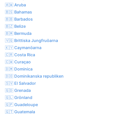
🇦🇼 Aruba
🇧🇸 Bahamas
🇧🇧 Barbados
🇧🇿 Belize
🇧🇲 Bermuda
🇻🇬 Brittiska Jungfruöarna
🇰🇾 Caymanöarna
🇨🇷 Costa Rica
🇨🇼 Curaçao
🇩🇲 Dominica
🇩🇴 Dominikanska republiken
🇸🇻 El Salvador
🇬🇩 Grenada
🇬🇱 Grönland
🇬🇵 Guadeloupe
🇬🇹 Guatemala