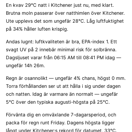
En kvav 29°C natt i Kitchener just nu, med klart.
Brutna moln passerar över natthimlen över Kitchener.
Ute upplevs det som ungefär 28°C. Låg luftfuktighet
på 34% håller luften krispig.
Andas lugnt: luftkvaliteten är bra, EPA-index 1. Ett
svagt UV på 2 innebär minimal risk för solbränna.
Dagsljuset varar från 06:15 AM till 08:41 PM idag —
ungefär 14h 26m.
Regn är osannolikt — ungefär 4% chans, högst 0 mm.
Torra förhållanden ser ut att hålla i sig under dagen
och natten. Idag är varmare än normalt — ungefär
5°C över den typiska augusti-högsta på 25°C.
Förvänta dig en omväxlande 7-dagarsperiod, och
packa för regn runt Friday. Dagens högsta ligger
långt under Kitchener:s rekord för datumet, 33°C.