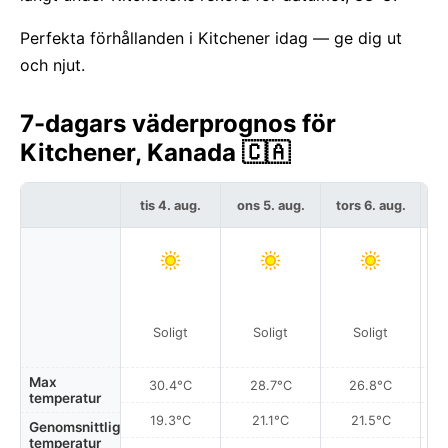
Perfekta förhållanden i Kitchener idag — ge dig ut
och njut.
7-dagars väderprognos för
Kitchener, Kanada 🇨🇦
tis 4. aug.
ons 5. aug.
tors 6. aug.
f
Soligt
Soligt
Soligt
Max
30.4°C
28.7°C
26.8°C
temperatur
19.3°C
21.1°C
21.5°C
Genomsnittlig
temperatur