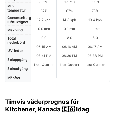
8.6°C
13.7°C
16.9°C
Min
temperatur
62%
67%
78%
Genomsnittlig
12.2 kph
14.8 kph
19.4 kph
luftfuktighet
0.0 mm
0.1 mm
1.1 mm
Max vind
9.0
8.0
8.0
Total
nederbörd
06:15 AM
06:16 AM
06:17 AM
UV-index
08:41 PM
08:39 PM
08:38 PM
Soluppgång
Last Quarter
Last Quarter
Last Quarter
Solnedgång
Månfas
Timvis väderprognos för
Kitchener, Kanada 🇨🇦 Idag