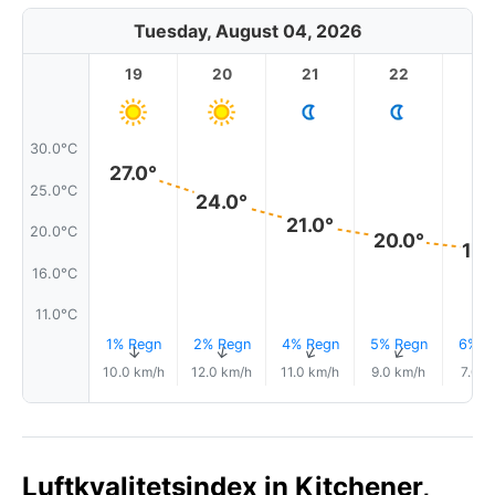
Tuesday, August 04, 2026
19
20
21
22
2
30.0°C
27.0°
25.0°C
24.0°
21.0°
20.0°C
20.0°
18.
16.0°C
11.0°C
1% Regn
2% Regn
4% Regn
5% Regn
6% R
↑
↑
↑
↑
10.0 km/h
12.0 km/h
11.0 km/h
9.0 km/h
7.0 k
Luftkvalitetsindex in Kitchener,