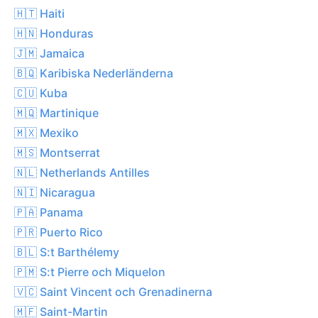
🇭🇹 Haiti
🇭🇳 Honduras
🇯🇲 Jamaica
🇧🇶 Karibiska Nederländerna
🇨🇺 Kuba
🇲🇶 Martinique
🇲🇽 Mexiko
🇲🇸 Montserrat
🇳🇱 Netherlands Antilles
🇳🇮 Nicaragua
🇵🇦 Panama
🇵🇷 Puerto Rico
🇧🇱 S:t Barthélemy
🇵🇲 S:t Pierre och Miquelon
🇻🇨 Saint Vincent och Grenadinerna
🇲🇫 Saint-Martin