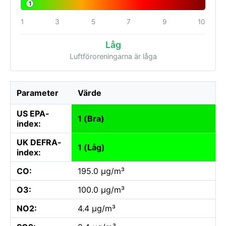
1
1
3
5
7
9
10
Låg
Luftföroreningarna är låga
Parameter
Värde
US EPA-
1 (Bra)
index:
UK DEFRA-
1 (Låg)
index:
CO:
195.0 µg/m³
O3:
100.0 µg/m³
NO2:
4.4 µg/m³