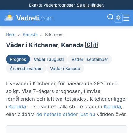
Exakta väderprognoser
.
Se alla länder
.
☰
Vadreti.
com
🌐
Hem
>
Kanada
>
Kitchener
Väder i Kitchener, Kanada 🇨🇦
Prognos
Väder i augusti
Väder i september
Årsmedelvärden
Väder i Kanada
Liveväder i Kitchener, för närvarande 29°C med
soligt. Visa 7-dagars prognosen, timvisa
förhållanden och luftkvalitetsindex. Kitchener ligger
i
Kanada
— se vädret i alla större städer i
Kanada
,
eller bläddra
de hetaste städer just nu
världen över.