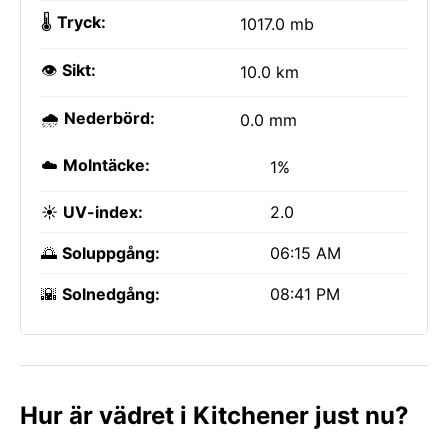
🌡️
Tryck:
1017.0 mb
👁️
Sikt:
10.0 km
🌧️
Nederbörd:
0.0 mm
☁️
Molntäcke:
1%
☀️
UV-index:
2.0
🌅
Soluppgång:
06:15 AM
🌇
Solnedgång:
08:41 PM
Hur är vädret i Kitchener just nu?