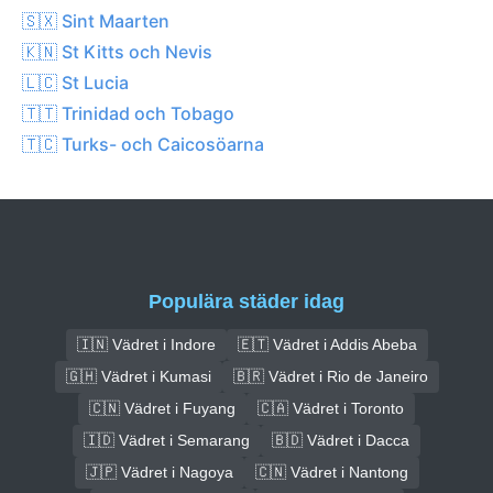
🇸🇽 Sint Maarten
🇰🇳 St Kitts och Nevis
🇱🇨 St Lucia
🇹🇹 Trinidad och Tobago
🇹🇨 Turks- och Caicosöarna
Populära städer idag
🇮🇳 Vädret i Indore
🇪🇹 Vädret i Addis Abeba
🇬🇭 Vädret i Kumasi
🇧🇷 Vädret i Rio de Janeiro
🇨🇳 Vädret i Fuyang
🇨🇦 Vädret i Toronto
🇮🇩 Vädret i Semarang
🇧🇩 Vädret i Dacca
🇯🇵 Vädret i Nagoya
🇨🇳 Vädret i Nantong