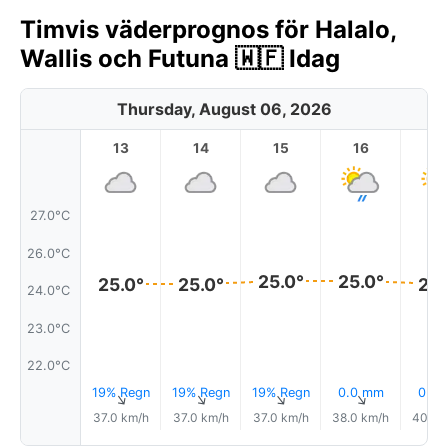
Timvis väderprognos för Halalo,
Wallis och Futuna 🇼🇫 Idag
Thursday, August 06, 2026
13
14
15
16
17
27.0°C
26.0°C
25.0°
25.0°
25.0°
25.0°
25.
24.0°C
23.0°C
22.0°C
19% Regn
19% Regn
19% Regn
0.0 mm
0.0
↑
↑
↑
↑
37.0 km/h
37.0 km/h
37.0 km/h
38.0 km/h
40.0 