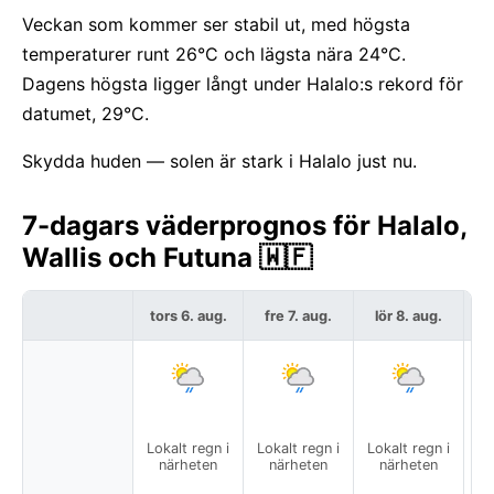
Veckan som kommer ser stabil ut, med högsta
temperaturer runt 26°C och lägsta nära 24°C.
Dagens högsta ligger långt under Halalo:s rekord för
datumet, 29°C.
Skydda huden — solen är stark i Halalo just nu.
7-dagars väderprognos för Halalo,
Wallis och Futuna 🇼🇫
tors 6. aug.
fre 7. aug.
lör 8. aug.
s
Lokalt regn i
Lokalt regn i
Lokalt regn i
Lo
närheten
närheten
närheten