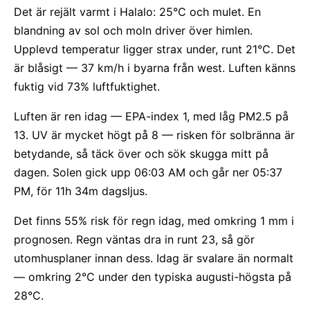
Det är rejält varmt i Halalo: 25°C och mulet. En
blandning av sol och moln driver över himlen.
Upplevd temperatur ligger strax under, runt 21°C. Det
är blåsigt — 37 km/h i byarna från west. Luften känns
fuktig vid 73% luftfuktighet.
Luften är ren idag — EPA-index 1, med låg PM2.5 på
13. UV är mycket högt på 8 — risken för solbränna är
betydande, så täck över och sök skugga mitt på
dagen. Solen gick upp 06:03 AM och går ner 05:37
PM, för 11h 34m dagsljus.
Det finns 55% risk för regn idag, med omkring 1 mm i
prognosen. Regn väntas dra in runt 23, så gör
utomhusplaner innan dess. Idag är svalare än normalt
— omkring 2°C under den typiska augusti-högsta på
28°C.