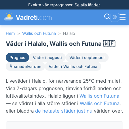
Exakta väderprognoser
.
Se alla länder
.
☰
Vadreti.
com
🌐
Hem
>
Wallis och Futuna
>
Halalo
Väder i Halalo, Wallis och Futuna 🇼🇫
Prognos
Väder i augusti
Väder i september
Årsmedelvärden
Väder i Wallis och Futuna
Liveväder i Halalo, för närvarande 25°C med mulet.
Visa 7-dagars prognosen, timvisa förhållanden och
luftkvalitetsindex. Halalo ligger i
Wallis och Futuna
— se vädret i alla större städer i
Wallis och Futuna
,
eller bläddra
de hetaste städer just nu
världen över.