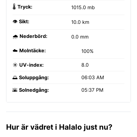
🌡️
Tryck:
1015.0 mb
👁️
Sikt:
10.0 km
🌧️
Nederbörd:
0.0 mm
☁️
Molntäcke:
100%
☀️
UV-index:
8.0
🌅
Soluppgång:
06:03 AM
🌇
Solnedgång:
05:37 PM
Hur är vädret i Halalo just nu?