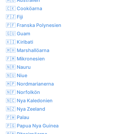
🇨🇰 Cooköarna
🇫🇯 Fiji
🇵🇫 Franska Polynesien
🇬🇺 Guam
🇰🇮 Kiribati
🇲🇭 Marshallöarna
🇫🇲 Mikronesien
🇳🇷 Nauru
🇳🇺 Niue
🇲🇵 Nordmarianerna
🇳🇫 Norfolkön
🇳🇨 Nya Kaledonien
🇳🇿 Nya Zeeland
🇵🇼 Palau
🇵🇬 Papua Nya Guinea
🇵🇳 Pitcairnöarna