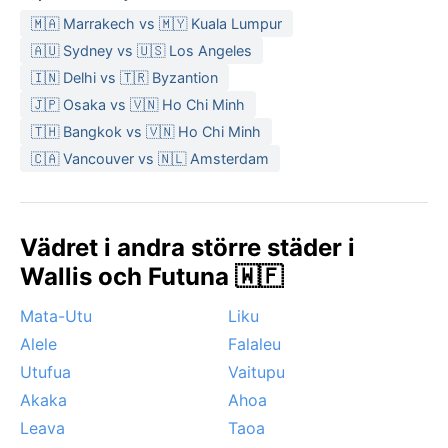
🇲🇦 Marrakech vs 🇲🇾 Kuala Lumpur
🇦🇺 Sydney vs 🇺🇸 Los Angeles
🇮🇳 Delhi vs 🇹🇷 Byzantion
🇯🇵 Osaka vs 🇻🇳 Ho Chi Minh
🇹🇭 Bangkok vs 🇻🇳 Ho Chi Minh
🇨🇦 Vancouver vs 🇳🇱 Amsterdam
Vädret i andra större städer i
Wallis och Futuna 🇼🇫
Mata-Utu
Liku
Alele
Falaleu
Utufua
Vaitupu
Akaka
Ahoa
Leava
Taoa