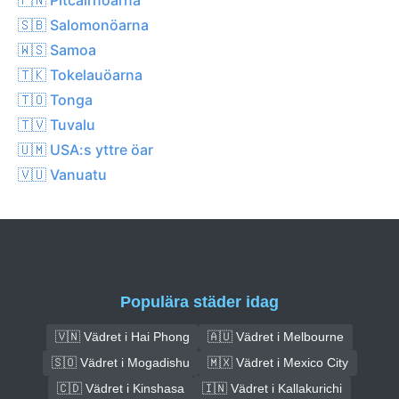
🇸🇧 Salomonöarna
🇼🇸 Samoa
🇹🇰 Tokelauöarna
🇹🇴 Tonga
🇹🇻 Tuvalu
🇺🇲 USA:s yttre öar
🇻🇺 Vanuatu
Populära städer idag
🇻🇳 Vädret i Hai Phong
🇦🇺 Vädret i Melbourne
🇸🇴 Vädret i Mogadishu
🇲🇽 Vädret i Mexico City
🇨🇩 Vädret i Kinshasa
🇮🇳 Vädret i Kallakurichi