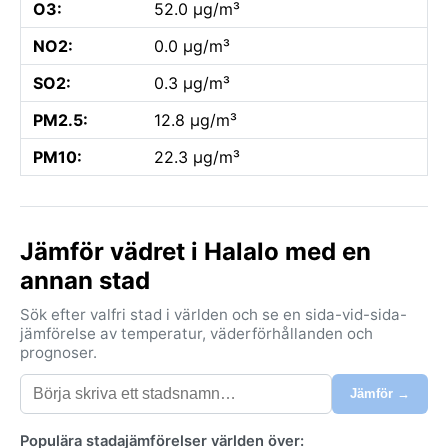
O3:
52.0 µg/m³
NO2:
0.0 µg/m³
SO2:
0.3 µg/m³
PM2.5:
12.8 µg/m³
PM10:
22.3 µg/m³
Jämför vädret i Halalo med en
annan stad
Sök efter valfri stad i världen och se en sida-vid-sida-
jämförelse av temperatur, väderförhållanden och
prognoser.
Jämför →
Populära stadajämförelser världen över: