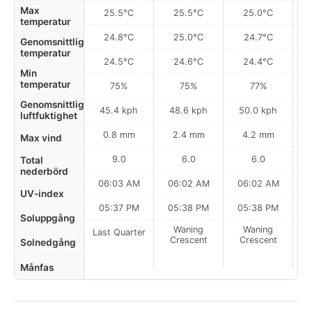
Max
25.5°C
25.5°C
25.0°C
temperatur
24.8°C
25.0°C
24.7°C
Genomsnittlig
temperatur
24.5°C
24.6°C
24.4°C
Min
temperatur
75%
75%
77%
Genomsnittlig
45.4 kph
48.6 kph
50.0 kph
luftfuktighet
0.8 mm
2.4 mm
4.2 mm
Max vind
9.0
6.0
6.0
Total
nederbörd
06:03 AM
06:02 AM
06:02 AM
0
UV-index
05:37 PM
05:38 PM
05:38 PM
Soluppgång
Waning
Waning
Last Quarter
Crescent
Crescent
Solnedgång
Månfas