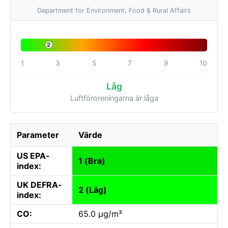
Department for Environment, Food & Rural Affairs
2
1
3
5
7
9
10
Låg
Luftföroreningarna är låga
Parameter
Värde
US EPA-
1 (Bra)
index:
UK DEFRA-
2 (Låg)
index:
CO:
65.0 µg/m³