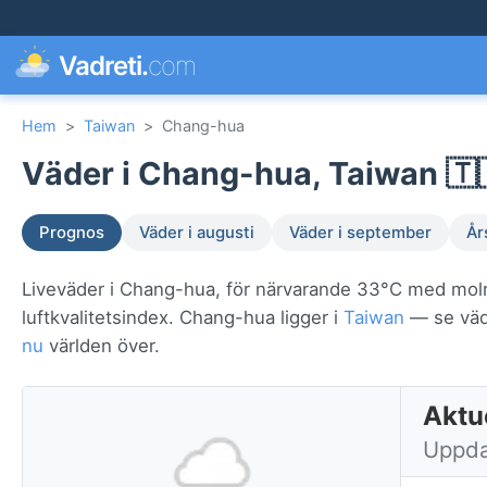
Vadreti.
com
Hem
>
Taiwan
>
Chang-hua
Väder i Chang-hua, Taiwan 🇹
Prognos
Väder i augusti
Väder i september
År
Liveväder i Chang-hua, för närvarande 33°C med moln
luftkvalitetsindex. Chang-hua ligger i
Taiwan
— se vädr
nu
världen över.
Aktu
Uppda