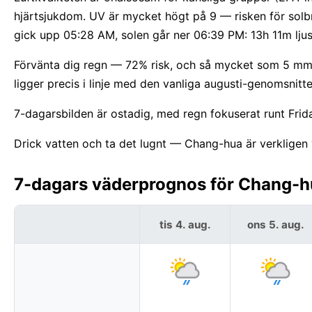
hjärtsjukdom. UV är mycket högt på 9 — risken för solb
gick upp 05:28 AM, solen går ner 06:39 PM: 13h 11m lju
Förvänta dig regn — 72% risk, och så mycket som 5 mm. 
ligger precis i linje med den vanliga augusti-genomsnitt
7-dagarsbilden är ostadig, med regn fokuserat runt Fri
Drick vatten och ta det lugnt — Chang-hua är verkligen 
7-dagars väderprognos för Chang-hu
tis 4. aug.
ons 5. aug.