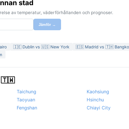
annan stad
förelse av temperatur, väderförhållanden och prognoser.
Jämför →
airo
🇮🇪 Dublin vs 🇺🇸 New York
🇪🇸 Madrid vs 🇹🇭 Bangk
am
 🇹🇼
Taichung
Kaohsiung
Taoyuan
Hsinchu
Fengshan
Chiayi City