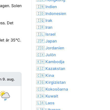
dagen. Solen
🇮🇳 Indien
🇮🇩 Indonesien
🇮🇶 Irak
ss. Det
🇮🇷 Iran
🇮🇱 Israel
et är 35°C.
🇯🇵 Japan
🇯🇴 Jordanien
🇨🇽 Julön
🇰🇭 Kambodja
🇰🇿 Kazakstan
🇨🇳 Kina
n 9. aug.
mån 10. aug.
🇰🇬 Kirgizistan
🇨🇨 Kokosöarna
🇰🇼 Kuwait
🇱🇦 Laos
🇱🇧 Libanon