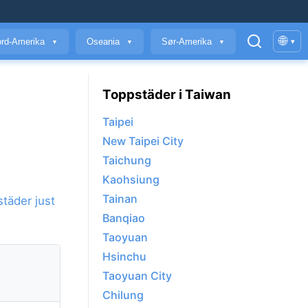
🌐
rd-Amerika
Oseania
Sør-Amerika
▾
▼
▼
▼
Toppstäder i Taiwan
Taipei
New Taipei City
Taichung
Kaohsiung
Tainan
städer just
Banqiao
Taoyuan
Hsinchu
Taoyuan City
Chilung