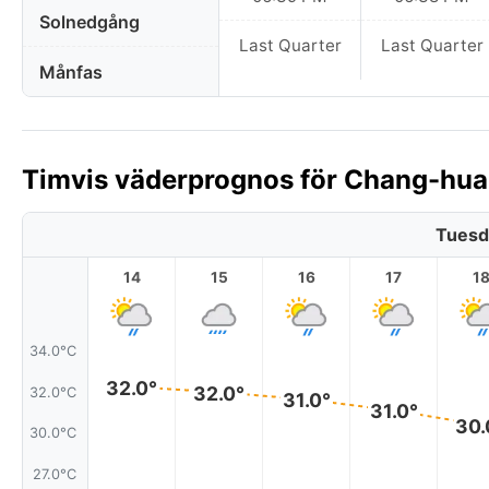
Solnedgång
Last Quarter
Last Quarter
Månfas
Timvis väderprognos för Chang-hua,
Tuesd
14
15
16
17
1
34.0°C
32.0°
32.0°
32.0°C
31.0°
31.0°
30.
30.0°C
27.0°C