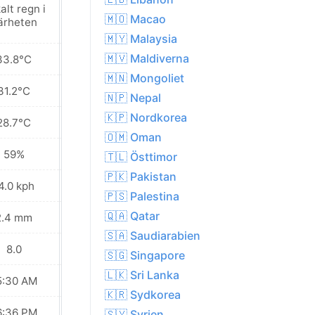
alt regn i
Lokalt regn i
🇲🇴 Macao
ärheten
närheten
🇲🇾 Malaysia
🇲🇻 Maldiverna
33.8°C
34.4°C
🇲🇳 Mongoliet
31.2°C
31.4°C
🇳🇵 Nepal
🇰🇵 Nordkorea
28.7°C
28.8°C
🇴🇲 Oman
59%
60%
🇹🇱 Östtimor
🇵🇰 Pakistan
4.0 kph
22.3 kph
🇵🇸 Palestina
🇶🇦 Qatar
2.4 mm
2.0 mm
🇸🇦 Saudiarabien
8.0
7.0
🇸🇬 Singapore
🇱🇰 Sri Lanka
5:30 AM
05:30 AM
🇰🇷 Sydkorea
6:36 PM
06:35 PM
🇸🇾 Syrien