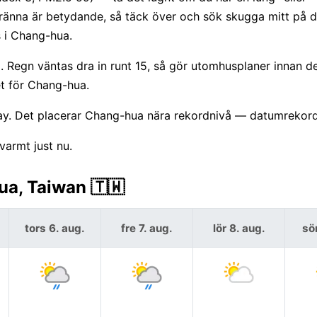
ränna är betydande, så täck över och sök skugga mitt på 
s i Chang-hua.
Regn väntas dra in runt 15, så gör utomhusplaner innan de
et för Chang-hua.
day. Det placerar Chang-hua nära rekordnivå — datumrekord
varmt just nu.
a, Taiwan 🇹🇼
tors 6. aug.
fre 7. aug.
lör 8. aug.
sö