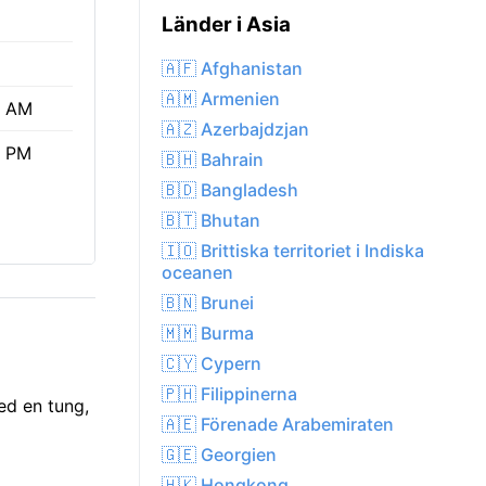
Länder i Asia
🇦🇫 Afghanistan
🇦🇲 Armenien
8 AM
🇦🇿 Azerbajdzjan
9 PM
🇧🇭 Bahrain
🇧🇩 Bangladesh
🇧🇹 Bhutan
🇮🇴 Brittiska territoriet i Indiska
oceanen
🇧🇳 Brunei
🇲🇲 Burma
🇨🇾 Cypern
🇵🇭 Filippinerna
ed en tung,
🇦🇪 Förenade Arabemiraten
🇬🇪 Georgien
🇭🇰 Hongkong