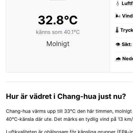
💧
Luft
32.8°C
🌬️
Vind
🌡️
Tryck
känns som 40.1°C
Molnigt
👁️
Sikt:
🌧️
Ned
Hur är vädret i Chang-hua just nu?
Chang-hua värms upp till 33°C den här timmen, molnigt 
40°C-känsla där ute. Det märks en tydlig vind på 13 km/h
Luftkvaliteten är ohälsosam för känsliga grupper (EPA-i