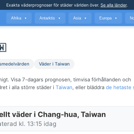
Exakta väderprognoser
för städer världen över
.
Se alla länder
.
Afrika
Antarktis
Asia
Europa
No
▼
▼
▼
▼
🇼
smedelvärden
Väder i Taiwan
igt. Visa 7-dagars prognosen, timvisa förhållanden och
et i alla större städer i
Taiwan
, eller bläddra
de hetaste 
ellt väder i Chang-hua, Taiwan
terad kl. 13:15 idag