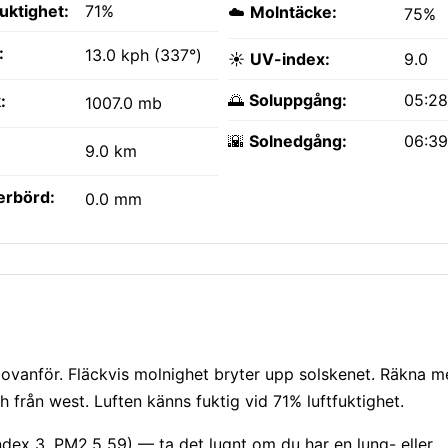
fuktighet:
71%
☁️
Molntäcke:
75%
:
13.0 kph (337°)
☀️
UV-index:
9.0
🌅
Soluppgång:
05:2
:
1007.0 mb
🌇
Solnedgång:
06:3
9.0 km
erbörd:
0.0 mm
ovanför. Fläckvis molnighet bryter upp solskenet. Räkna m
 från west. Luften känns fuktig vid 71% luftfuktighet.
ndex 3, PM2.5 59) — ta det lugnt om du har en lung- eller