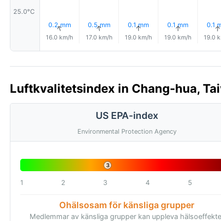
25.0°C
0.2 mm
0.5 mm
0.1 mm
0.1 mm
0.1 
↑
↑
↑
↑
↑
16.0 km/h
17.0 km/h
19.0 km/h
19.0 km/h
19.0 
Luftkvalitetsindex in Chang-hua, Ta
US EPA-index
Environmental Protection Agency
3
1
2
3
4
5
Ohälsosam för känsliga grupper
Medlemmar av känsliga grupper kan uppleva hälsoeffekte