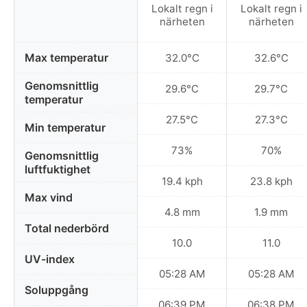
Lokalt regn i
Lokalt regn i
närheten
närheten
Max temperatur
32.0°C
32.6°C
Genomsnittlig
29.6°C
29.7°C
temperatur
27.5°C
27.3°C
Min temperatur
73%
70%
Genomsnittlig
luftfuktighet
19.4 kph
23.8 kph
Max vind
4.8 mm
1.9 mm
Total nederbörd
10.0
11.0
UV-index
05:28 AM
05:28 AM
Soluppgång
06:39 PM
06:38 PM