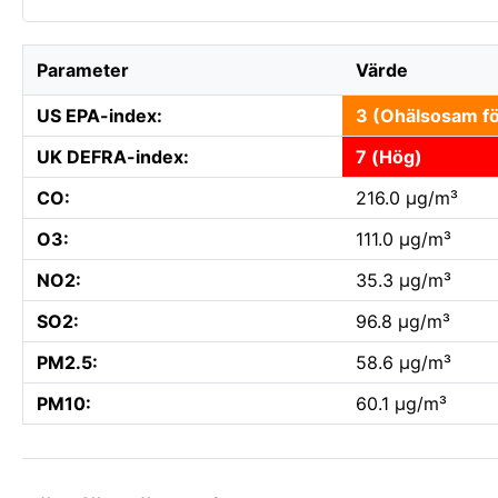
Parameter
Värde
US EPA-index:
3 (Ohälsosam fö
UK DEFRA-index:
7 (Hög)
CO:
216.0 µg/m³
O3:
111.0 µg/m³
NO2:
35.3 µg/m³
SO2:
96.8 µg/m³
PM2.5:
58.6 µg/m³
PM10:
60.1 µg/m³