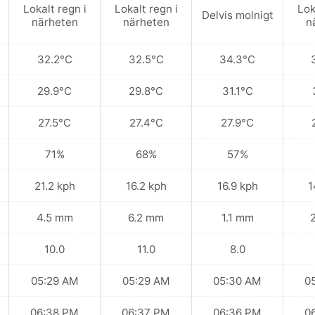
Lokalt regn i
Lokalt regn i
Lok
Delvis molnigt
närheten
närheten
n
32.2°C
32.5°C
34.3°C
29.9°C
29.8°C
31.1°C
27.5°C
27.4°C
27.9°C
71%
68%
57%
21.2 kph
16.2 kph
16.9 kph
1
4.5 mm
6.2 mm
1.1 mm
10.0
11.0
8.0
05:29 AM
05:29 AM
05:30 AM
0
06:38 PM
06:37 PM
06:36 PM
0