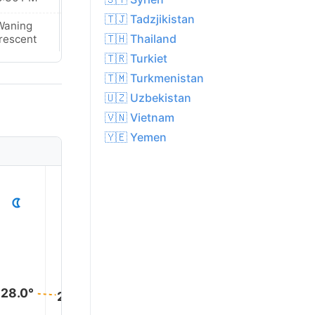
🇹🇯 Tadzjikistan
Waning
New Moon
🇹🇭 Thailand
rescent
🇹🇷 Turkiet
🇹🇲 Turkmenistan
🇺🇿 Uzbekistan
🇻🇳 Vietnam
🇾🇪 Yemen
1
2
3
4
5
28.0°
28.0°
28.0°
28.0°
27.0°
27.0°