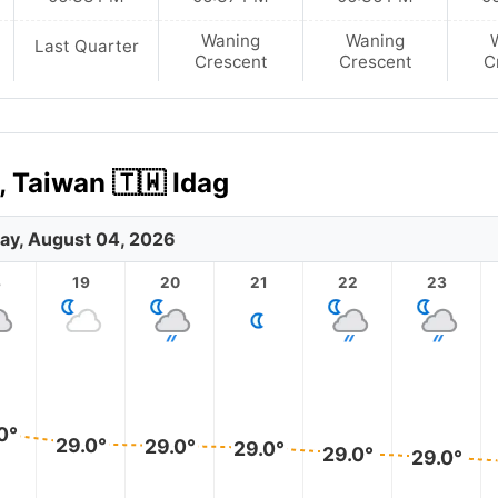
Waning
Waning
Last Quarter
Crescent
Crescent
C
 Taiwan 🇹🇼 Idag
ay, August 04, 2026
8
19
20
21
22
23
0°
29.0°
29.0°
29.0°
29.0°
29.0°