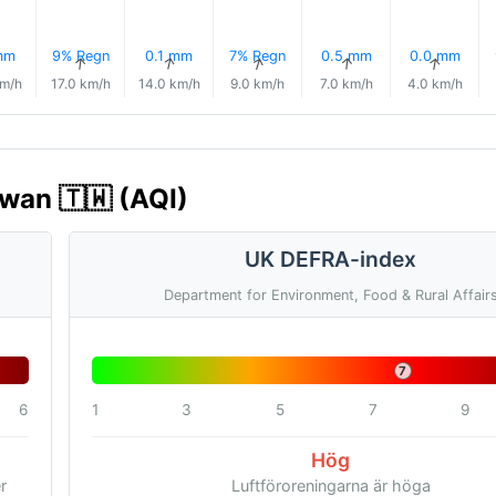
mm
9% Regn
0.1 mm
7% Regn
0.5 mm
0.0 mm
↑
↑
↑
↑
↑
km/h
17.0 km/h
14.0 km/h
9.0 km/h
7.0 km/h
4.0 km/h
iwan 🇹🇼 (AQI)
UK DEFRA-index
Department for Environment, Food & Rural Affair
7
6
1
3
5
7
9
Hög
r
Luftföroreningarna är höga