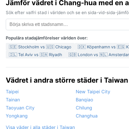
Jämför vädret i Chang-hua med en 
Sök efter valfri stad i världen och se en sida-vid-sida-jäm
Populära stadajämförelser världen över:
🇸🇪 Stockholm vs 🇺🇸 Chicago
🇩🇰 Köpenhamn vs 🇪🇬 K
🇮🇱 Tel Aviv vs 🇸🇦 Riyadh
🇬🇧 London vs 🇳🇱 Amsterd
Vädret i andra större städer i Taiwan
Taipei
New Taipei City
Tainan
Banqiao
Taoyuan City
Chilung
Yongkang
Changhua
Visa väder i alla städer i Taiwan