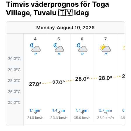
Timvis väderprognos för Toga
Village, Tuvalu 🇹🇻 Idag
Monday, August 10, 2026
4
5
6
7
8
30.0°C
29.0°C
28.
28.0°
28.0°
28.0°C
27.0°
27.0°
26.0°C
25.0°C
1.1 mm
1.4 mm
1.4 mm
0.7 mm
0.2
↑
↑
↑
↑
31.0 km/h
33.0 km/h
35.0 km/h
36.0 km/h
36.0 