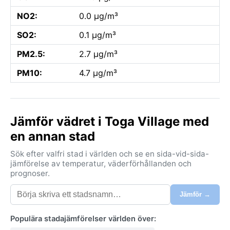
NO2:
0.0 µg/m³
SO2:
0.1 µg/m³
PM2.5:
2.7 µg/m³
PM10:
4.7 µg/m³
Jämför vädret i Toga Village med
en annan stad
Sök efter valfri stad i världen och se en sida-vid-sida-
jämförelse av temperatur, väderförhållanden och
prognoser.
Jämför →
Populära stadajämförelser världen över: