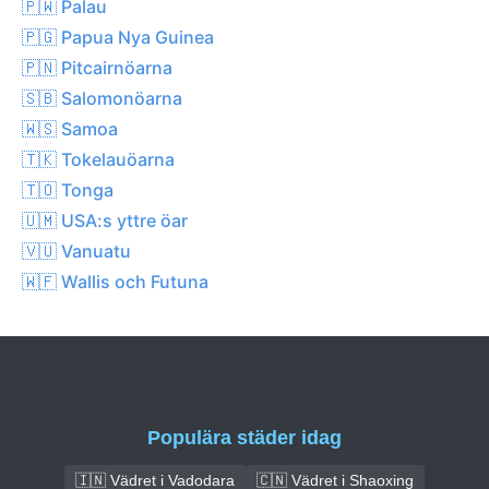
🇵🇼 Palau
🇵🇬 Papua Nya Guinea
🇵🇳 Pitcairnöarna
🇸🇧 Salomonöarna
🇼🇸 Samoa
🇹🇰 Tokelauöarna
🇹🇴 Tonga
🇺🇲 USA:s yttre öar
🇻🇺 Vanuatu
🇼🇫 Wallis och Futuna
Populära städer idag
🇮🇳 Vädret i Vadodara
🇨🇳 Vädret i Shaoxing