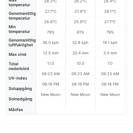
Max
28.3°C
28.2°C
28.4°C
temperatur
27.7°C
27.4°C
28.1°C
Genomsnittlig
temperatur
26.8°C
25.9°C
27.7°C
Min
temperatur
79%
81%
79%
Genomsnittlig
36.0 kph
32.8 kph
19.1 kph
luftfuktighet
12.5 mm
20.4 mm
3.3 mm
Max vind
11.0
10.0
7.0
Total
nederbörd
06:23 AM
06:23 AM
06:23 AM
0
UV-index
06:16 PM
06:16 PM
06:16 PM
Soluppgång
New Moon
New Moon
New Moon
N
Solnedgång
Månfas