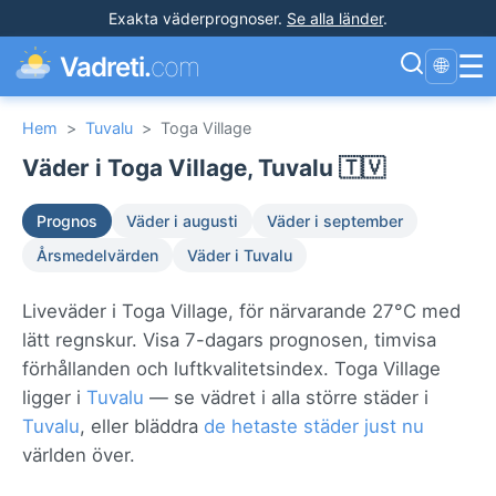
Exakta väderprognoser
.
Se alla länder
.
☰
Vadreti.
com
🌐
Hem
>
Tuvalu
>
Toga Village
Väder i Toga Village, Tuvalu 🇹🇻
Prognos
Väder i augusti
Väder i september
Årsmedelvärden
Väder i Tuvalu
Liveväder i Toga Village, för närvarande 27°C med
lätt regnskur. Visa 7-dagars prognosen, timvisa
förhållanden och luftkvalitetsindex. Toga Village
ligger i
Tuvalu
— se vädret i alla större städer i
Tuvalu
, eller bläddra
de hetaste städer just nu
världen över.