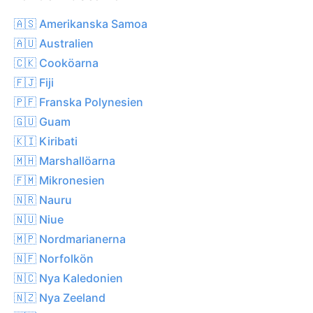
🇦🇸 Amerikanska Samoa
🇦🇺 Australien
🇨🇰 Cooköarna
🇫🇯 Fiji
🇵🇫 Franska Polynesien
🇬🇺 Guam
🇰🇮 Kiribati
🇲🇭 Marshallöarna
🇫🇲 Mikronesien
🇳🇷 Nauru
🇳🇺 Niue
🇲🇵 Nordmarianerna
🇳🇫 Norfolkön
🇳🇨 Nya Kaledonien
🇳🇿 Nya Zeeland