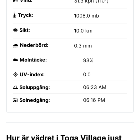
🌬️
Vind:
31.3 kph (110°)
🌡️
Tryck:
1008.0 mb
👁️
Sikt:
10.0 km
🌧️
Nederbörd:
0.3 mm
☁️
Molntäcke:
93%
☀️
UV-index:
0.0
🌅
Soluppgång:
06:23 AM
🌇
Solnedgång:
06:16 PM
Hur är vädret i Toga Village just