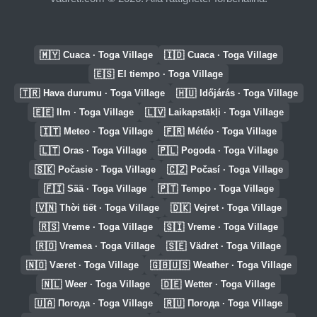
🇲🇾
🇮🇩
Cuaca · Toga Village
Cuaca · Toga Village
🇪🇸
El tiempo · Toga Village
🇹🇷
🇭🇺
Hava durumu · Toga Village
Időjárás · Toga Village
🇪🇪
🇱🇻
Ilm · Toga Village
Laikapstākļi · Toga Village
🇮🇹
🇫🇷
Meteo · Toga Village
Météo · Toga Village
🇱🇹
🇵🇱
Oras · Toga Village
Pogoda · Toga Village
🇸🇰
🇨🇿
Počasie · Toga Village
Počasí · Toga Village
🇫🇮
🇵🇹
Sää · Toga Village
Tempo · Toga Village
🇻🇳
🇩🇰
Thời tiết · Toga Village
Vejret · Toga Village
🇷🇸
🇸🇮
Vreme · Toga Village
Vreme · Toga Village
🇷🇴
🇸🇪
Vremea · Toga Village
Vädret · Toga Village
🇳🇴
🇬🇧🇺🇸
Været · Toga Village
Weather · Toga Village
🇳🇱
🇩🇪
Weer · Toga Village
Wetter · Toga Village
🇺🇦
🇷🇺
Погода · Toga Village
Погода · Toga Village