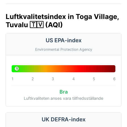
Luftkvalitetsindex in Toga Village,
Tuvalu 🇹🇻 (AQI)
US EPA-index
Environmental Protection Agency
1
1
2
3
4
5
6
Bra
Luftkvaliteten anses vara tillfredsställande
UK DEFRA-index