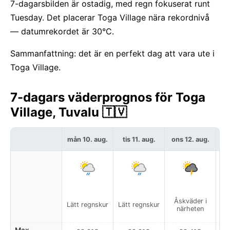
7-dagarsbilden är ostadig, med regn fokuserat runt
Tuesday. Det placerar Toga Village nära rekordnivå
— datumrekordet är 30°C.
Sammanfattning: det är en perfekt dag att vara ute i
Toga Village.
7-dagars väderprognos för Toga
Village, Tuvalu 🇹🇻
mån 10. aug.
tis 11. aug.
ons 12. aug.
to
Åskväder i
Lo
Lätt regnskur
Lätt regnskur
närheten