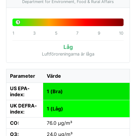
Department for Environment, Food & Rural Affairs
1
1
3
5
7
9
10
Låg
Luftföroreningarna är låga
Parameter
Värde
US EPA-
1 (Bra)
index:
UK DEFRA-
1 (Låg)
index:
CO:
76.0 µg/m³
O3:
24.0 µg/m³