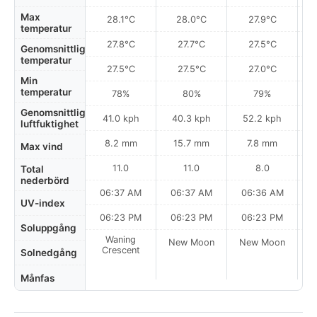
Max
28.1°C
28.0°C
27.9°C
temperatur
27.8°C
27.7°C
27.5°C
Genomsnittlig
temperatur
27.5°C
27.5°C
27.0°C
Min
temperatur
78%
80%
79%
Genomsnittlig
41.0 kph
40.3 kph
52.2 kph
luftfuktighet
8.2 mm
15.7 mm
7.8 mm
Max vind
11.0
11.0
8.0
Total
nederbörd
06:37 AM
06:37 AM
06:36 AM
0
UV-index
06:23 PM
06:23 PM
06:23 PM
Soluppgång
Waning
New Moon
New Moon
N
Crescent
Solnedgång
Månfas