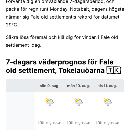
Förvänta dig en omväxlande 7-dagarsperiod, och
packa för regn runt Monday. Notabelt, dagens högsta
närmar sig Fale old settlement:s rekord för datumet
29°C.
Säkra lösa föremål och klä dig för vinden i Fale old
settlement idag.
7-dagars väderprognos för Fale
old settlement, Tokelauöarna 🇹🇰
sön 9. aug.
mån 10. aug.
tis 11. aug.
on
Lo
Lätt regnskur
Lätt regnskur
Lätt regnskur