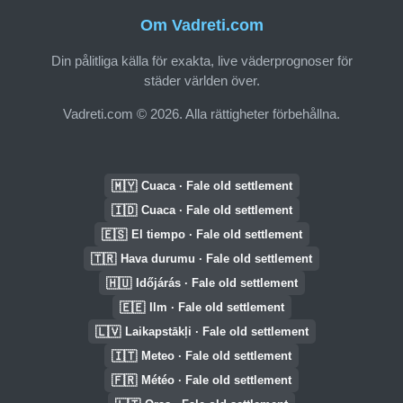
Om Vadreti.com
Din pålitliga källa för exakta, live väderprognoser för
städer världen över.
Vadreti.com © 2026. Alla rättigheter förbehållna.
🇲🇾
Cuaca · Fale old settlement
🇮🇩
Cuaca · Fale old settlement
🇪🇸
El tiempo · Fale old settlement
🇹🇷
Hava durumu · Fale old settlement
🇭🇺
Időjárás · Fale old settlement
🇪🇪
Ilm · Fale old settlement
🇱🇻
Laikapstākļi · Fale old settlement
🇮🇹
Meteo · Fale old settlement
🇫🇷
Météo · Fale old settlement