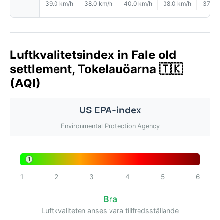
39.0 km/h
38.0 km/h
40.0 km/h
38.0 km/h
37.0 
Luftkvalitetsindex in Fale old
settlement, Tokelauöarna 🇹🇰
(AQI)
US EPA-index
Environmental Protection Agency
1
1
2
3
4
5
6
Bra
Luftkvaliteten anses vara tillfredsställande