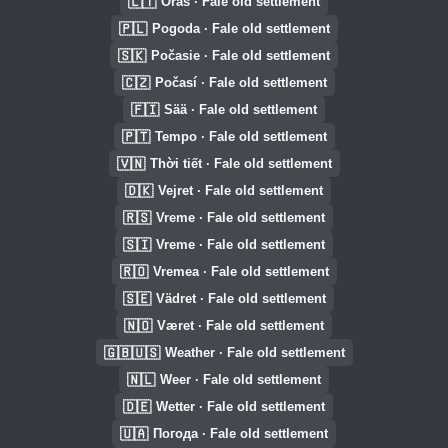
🇱🇹
Oras · Fale old settlement
🇵🇱
Pogoda · Fale old settlement
🇸🇰
Počasie · Fale old settlement
🇨🇿
Počasí · Fale old settlement
🇫🇮
Sää · Fale old settlement
🇵🇹
Tempo · Fale old settlement
🇻🇳
Thời tiết · Fale old settlement
🇩🇰
Vejret · Fale old settlement
🇷🇸
Vreme · Fale old settlement
🇸🇮
Vreme · Fale old settlement
🇷🇴
Vremea · Fale old settlement
🇸🇪
Vädret · Fale old settlement
🇳🇴
Været · Fale old settlement
🇬🇧🇺🇸
Weather · Fale old settlement
🇳🇱
Weer · Fale old settlement
🇩🇪
Wetter · Fale old settlement
🇺🇦
Погода · Fale old settlement