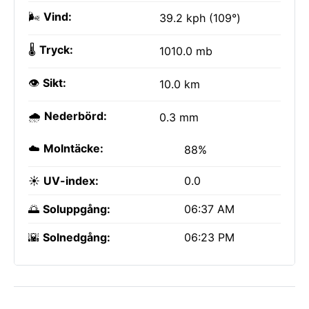
🌬️
Vind:
39.2 kph (109°)
🌡️
Tryck:
1010.0 mb
👁️
Sikt:
10.0 km
🌧️
Nederbörd:
0.3 mm
☁️
Molntäcke:
88%
☀️
UV-index:
0.0
🌅
Soluppgång:
06:37 AM
🌇
Solnedgång:
06:23 PM