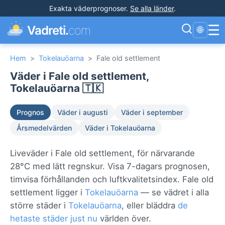
Exakta väderprognoser
.
Se alla länder
.
☰
Vadreti.
com
🌐
Hem
>
Tokelauöarna
>
Fale old settlement
Väder i Fale old settlement,
Tokelauöarna 🇹🇰
Prognos
Väder i augusti
Väder i september
Årsmedelvärden
Väder i Tokelauöarna
Liveväder i Fale old settlement, för närvarande
28°C med lätt regnskur. Visa 7-dagars prognosen,
timvisa förhållanden och luftkvalitetsindex. Fale old
settlement ligger i
Tokelauöarna
— se vädret i alla
större städer i
Tokelauöarna
, eller bläddra
de
hetaste städer just nu
världen över.