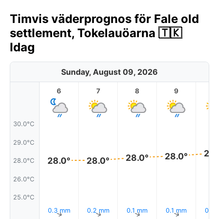
Timvis väderprognos för Fale old
settlement, Tokelauöarna 🇹🇰
Idag
Sunday, August 09, 2026
6
7
8
9
1
30.0°C
29.0°C
28.
28.0°
28.0°
28.0°
28.0°
28.0°C
26.0°C
25.0°C
0.3 mm
0.2 mm
0.1 mm
0.1 mm
0.1 
↑
↑
↑
↑