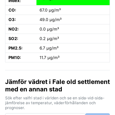
index:
CO:
67.0 µg/m³
O3:
49.0 µg/m³
NO2:
0.0 µg/m³
SO2:
0.2 µg/m³
PM2.5:
6.7 µg/m³
PM10:
11.7 µg/m³
Jämför vädret i Fale old settlement
med en annan stad
Sök efter valfri stad i världen och se en sida-vid-sida-
jämförelse av temperatur, väderförhållanden och
prognoser.