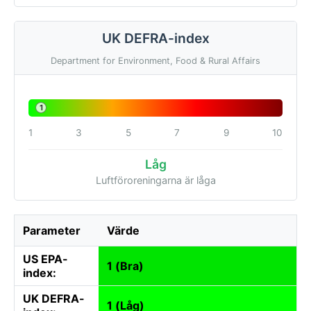
UK DEFRA-index
Department for Environment, Food & Rural Affairs
1
1
3
5
7
9
10
Låg
Luftföroreningarna är låga
Parameter
Värde
US EPA-
1 (Bra)
index:
UK DEFRA-
1 (Låg)