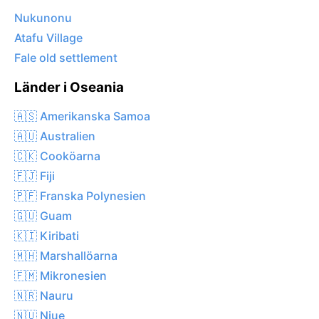
Nukunonu
Atafu Village
Fale old settlement
Länder i Oseania
🇦🇸 Amerikanska Samoa
🇦🇺 Australien
🇨🇰 Cooköarna
🇫🇯 Fiji
🇵🇫 Franska Polynesien
🇬🇺 Guam
🇰🇮 Kiribati
🇲🇭 Marshallöarna
🇫🇲 Mikronesien
🇳🇷 Nauru
🇳🇺 Niue