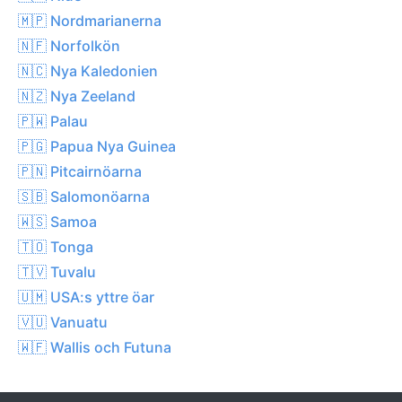
🇲🇵 Nordmarianerna
🇳🇫 Norfolkön
🇳🇨 Nya Kaledonien
🇳🇿 Nya Zeeland
🇵🇼 Palau
🇵🇬 Papua Nya Guinea
🇵🇳 Pitcairnöarna
🇸🇧 Salomonöarna
🇼🇸 Samoa
🇹🇴 Tonga
🇹🇻 Tuvalu
🇺🇲 USA:s yttre öar
🇻🇺 Vanuatu
🇼🇫 Wallis och Futuna