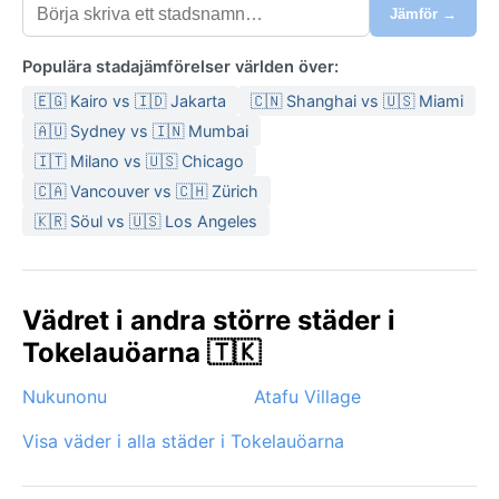
Jämför →
Populära stadajämförelser världen över:
🇪🇬 Kairo vs 🇮🇩 Jakarta
🇨🇳 Shanghai vs 🇺🇸 Miami
🇦🇺 Sydney vs 🇮🇳 Mumbai
🇮🇹 Milano vs 🇺🇸 Chicago
🇨🇦 Vancouver vs 🇨🇭 Zürich
🇰🇷 Söul vs 🇺🇸 Los Angeles
Vädret i andra större städer i
Tokelauöarna 🇹🇰
Nukunonu
Atafu Village
Visa väder i alla städer i Tokelauöarna