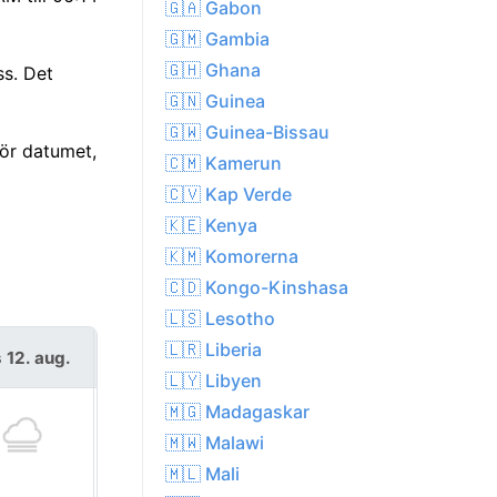
🇬🇦 Gabon
🇬🇲 Gambia
🇬🇭 Ghana
ss. Det
🇬🇳 Guinea
🇬🇼 Guinea-Bissau
för datumet,
🇨🇲 Kamerun
🇨🇻 Kap Verde
🇰🇪 Kenya
🇰🇲 Komorerna
🇨🇩 Kongo-Kinshasa
🇱🇸 Lesotho
🇱🇷 Liberia
 12. aug.
tors 13. aug.
🇱🇾 Libyen
🇲🇬 Madagaskar
🇲🇼 Malawi
🇲🇱 Mali