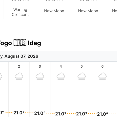
Waning
New Moon
New Moon
N
Crescent
ogo 🇹🇬 Idag
ay, August 07, 2026
2
3
4
5
6
0°
21.0°
21.0°
21.0°
21.0°
21.0°