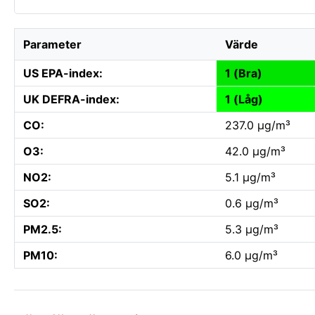
Parameter
Värde
US EPA-index:
1 (Bra)
UK DEFRA-index:
1 (Låg)
CO:
237.0 µg/m³
O3:
42.0 µg/m³
NO2:
5.1 µg/m³
SO2:
0.6 µg/m³
PM2.5:
5.3 µg/m³
PM10:
6.0 µg/m³