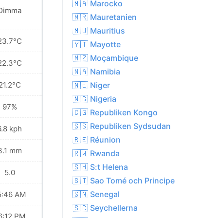
🇲🇦 Marocko
Dimma
Dimma
🇲🇷 Mauretanien
🇲🇺 Mauritius
23.7°C
24.7°C
🇾🇹 Mayotte
🇲🇿 Moçambique
22.3°C
22.7°C
🇳🇦 Namibia
21.2°C
21.1°C
🇳🇪 Niger
🇳🇬 Nigeria
97%
95%
🇨🇬 Republiken Kongo
🇸🇸 Republiken Sydsudan
6.8 kph
7.9 kph
🇷🇪 Réunion
3.1 mm
4.9 mm
🇷🇼 Rwanda
🇸🇭 S:t Helena
5.0
5.0
🇸🇹 Sao Tomé och Principe
🇸🇳 Senegal
5:46 AM
05:46 AM
🇸🇨 Seychellerna
6:12 PM
06:12 PM