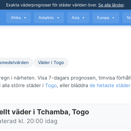
Exakta väderprognoser
för städer världen över
.
Se alla länder
.
Afrika
Antarktis
Asia
Europa
No
▼
▼
▼
▼
smedelvärden
Väder i Togo
regn i närheten. Visa 7-dagars prognosen, timvisa förhå
alla större städer i
Togo
, eller bläddra
de hetaste städer
ellt väder i Tchamba, Togo
terad kl. 20:00 idag