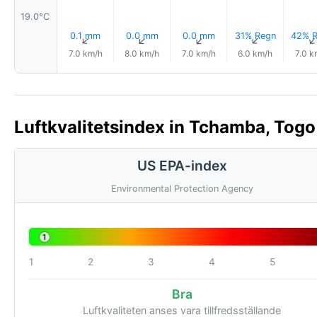
19.0°C
0.1 mm
0.0 mm
0.0 mm
31% Regn
42% R
↑
↑
↑
↑
7.0 km/h
8.0 km/h
7.0 km/h
6.0 km/h
7.0 k
Luftkvalitetsindex in Tchamba, Togo
US EPA-index
Environmental Protection Agency
1
1
2
3
4
5
Bra
Luftkvaliteten anses vara tillfredsställande