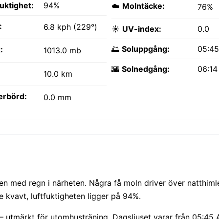
fuktighet:
94%
☁️
Molntäcke:
76%
:
6.8 kph (229°)
☀️
UV-index:
0.0
🌅
Soluppgång:
05:4
:
1013.0 mb
🌇
Solnedgång:
06:14
10.0 km
erbörd:
0.0 mm
n med regn i närheten. Några få moln driver över natthim
 kvavt, luftfuktigheten ligger på 94%.
— utmärkt för utomhusträning. Dagsljuset varar från 05:45 A