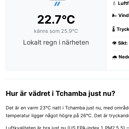
💧
Luft
22.7°C
🌬️
Vind
🌡️
Tryck
känns som 25.9°C
Lokalt regn i närheten
👁️
Sikt:
🌧️
Ned
Hur är vädret i Tchamba just nu?
Det är en varm 23°C natt i Tchamba just nu, med område
temperatur ligger något högre på 26°C. Det är tryckande
Luftkvaliteten är bra just nu (US EPA-index 1, PM2.5 5) 