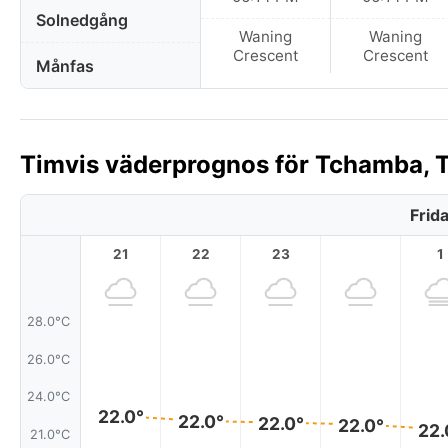
Solnedgång
Waning
Waning
Crescent
Crescent
Månfas
Timvis väderprognos för Tchamba, T
Frid
21
22
23
1
28.0°C
26.0°C
24.0°C
22.0°
22.0°
22.0°
22.0°
22.
21.0°C