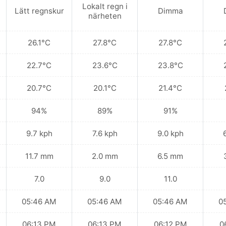
Lokalt regn i
Lätt regnskur
Dimma
närheten
26.1°C
27.8°C
27.8°C
22.7°C
23.6°C
23.8°C
20.7°C
20.1°C
21.4°C
94%
89%
91%
9.7 kph
7.6 kph
9.0 kph
11.7 mm
2.0 mm
6.5 mm
7.0
9.0
11.0
05:46 AM
05:46 AM
05:46 AM
0
06:13 PM
06:13 PM
06:12 PM
0