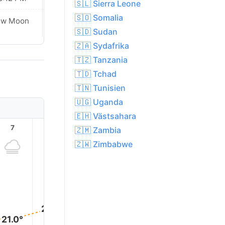
🇸🇱 Sierra Leone
🇸🇴 Somalia
ew Moon
New Moon
🇸🇩 Sudan
🇿🇦 Sydafrika
🇹🇿 Tanzania
🇹🇩 Tchad
🇹🇳 Tunisien
🇺🇬 Uganda
🇪🇭 Västsahara
7
8
9
10
11
12
🇿🇲 Zambia
🇿🇼 Zimbabwe
26.0°
26.0°
25.0°
24.0°
22.0°
21.0°