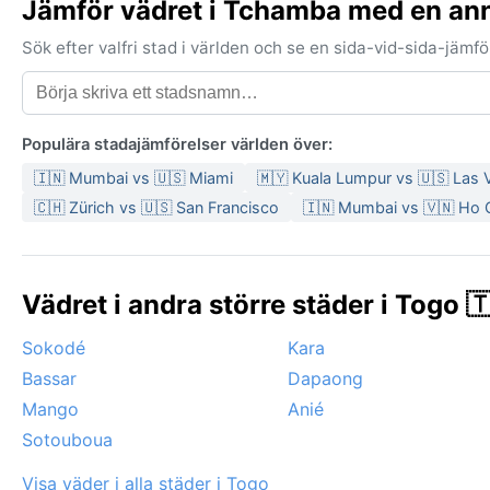
Jämför vädret i Tchamba med en an
Sök efter valfri stad i världen och se en sida-vid-sida-jäm
Populära stadajämförelser världen över:
🇮🇳 Mumbai vs 🇺🇸 Miami
🇲🇾 Kuala Lumpur vs 🇺🇸 Las
🇨🇭 Zürich vs 🇺🇸 San Francisco
🇮🇳 Mumbai vs 🇻🇳 Ho 
Vädret i andra större städer i Togo 
Sokodé
Kara
Bassar
Dapaong
Mango
Anié
Sotouboua
Visa väder i alla städer i Togo