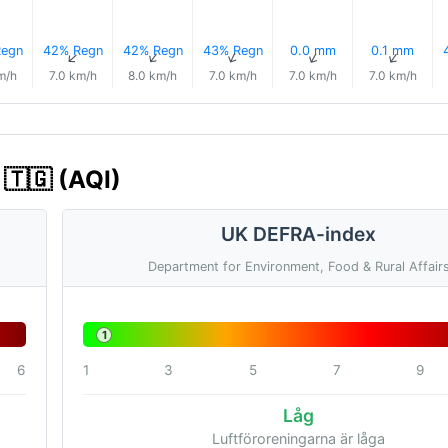
egn
42% Regn
42% Regn
43% Regn
0.0 mm
0.1 mm
↑
↑
↑
↑
↑
↑
m/h
7.0 km/h
8.0 km/h
7.0 km/h
7.0 km/h
7.0 km/h
 🇹🇬 (AQI)
UK DEFRA-index
Department for Environment, Food & Rural Affair
1
6
1
3
5
7
9
Låg
Luftföroreningarna är låga