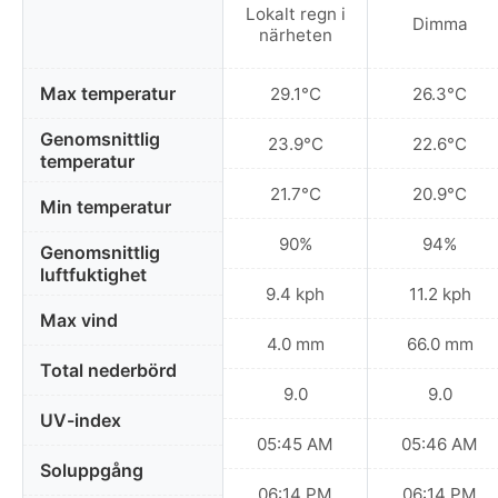
Lokalt regn i
Dimma
närheten
Max temperatur
29.1°C
26.3°C
Genomsnittlig
23.9°C
22.6°C
temperatur
21.7°C
20.9°C
Min temperatur
90%
94%
Genomsnittlig
luftfuktighet
9.4 kph
11.2 kph
Max vind
4.0 mm
66.0 mm
Total nederbörd
9.0
9.0
UV-index
05:45 AM
05:46 AM
Soluppgång
06:14 PM
06:14 PM