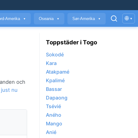
🌐
rd-Amerika
Oseania
Sør-Amerika
▾
▼
▼
▼
Toppstäder i Togo
Sokodé
Kara
Atakpamé
Kpalimé
llanden och
Bassar
 just nu
Dapaong
Tsévié
Aného
Mango
Anié