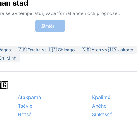
nan stad
förelse av temperatur, väderförhållanden och prognoser.
Jämför →
 Vegas
🇯🇵 Osaka vs 🇺🇸 Chicago
🇬🇷 Aten vs 🇮🇩 Jakarta
Chi Minh
🇬
Atakpamé
Kpalimé
Tsévié
Aného
Notsé
Sinkassé