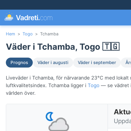
Vadreti.
com
Hem
>
Togo
>
Tchamba
Väder i Tchamba, Togo 🇹🇬
Prognos
Väder i augusti
Väder i september
År
Liveväder i Tchamba, för närvarande 23°C med lokalt 
luftkvalitetsindex. Tchamba ligger i
Togo
— se vädret i 
världen över.
Aktu
Uppda