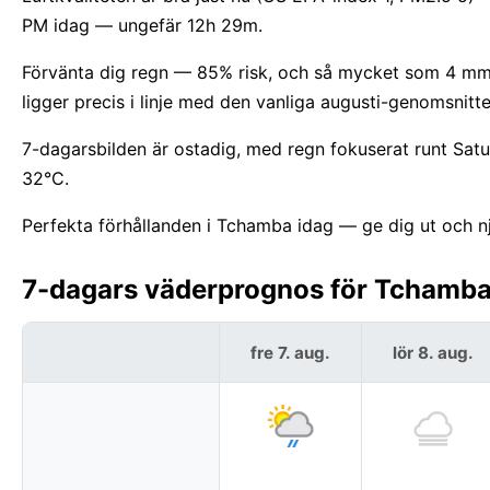
PM idag — ungefär 12h 29m.
Förvänta dig regn — 85% risk, och så mycket som 4 mm. 
ligger precis i linje med den vanliga augusti-genomsnitt
7-dagarsbilden är ostadig, med regn fokuserat runt Sat
32°C.
Perfekta förhållanden i Tchamba idag — ge dig ut och nj
7-dagars väderprognos för Tchamba
fre 7. aug.
lör 8. aug.