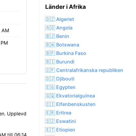
Länder i Afrika
🇩🇿 Algeriet
🇦🇴 Angola
5 AM
🇧🇯 Benin
 PM
🇧🇼 Botswana
🇧🇫 Burkina Faso
🇧🇮 Burundi
🇨🇫 Centralafrikanska republiken
🇩🇯 Djibouti
🇪🇬 Egypten
🇬🇶 Ekvatorialguinea
🇨🇮 Elfenbenskusten
🇪🇷 Eritrea
len. Upplevd
🇸🇿 Eswatini
🇪🇹 Etiopien
M till 06:14