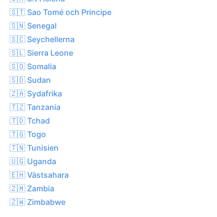
🇸🇹 Sao Tomé och Principe
🇸🇳 Senegal
🇸🇨 Seychellerna
🇸🇱 Sierra Leone
🇸🇴 Somalia
🇸🇩 Sudan
🇿🇦 Sydafrika
🇹🇿 Tanzania
🇹🇩 Tchad
🇹🇬 Togo
🇹🇳 Tunisien
🇺🇬 Uganda
🇪🇭 Västsahara
🇿🇲 Zambia
🇿🇼 Zimbabwe