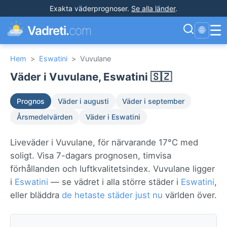
Exakta väderprognoser
.
Se alla länder
.
☰
Vadreti.
com
🌐
Hem
>
Eswatini
>
Vuvulane
Väder i Vuvulane, Eswatini 🇸🇿
Prognos
Väder i augusti
Väder i september
Årsmedelvärden
Väder i Eswatini
Liveväder i Vuvulane, för närvarande 17°C med
soligt. Visa 7-dagars prognosen, timvisa
förhållanden och luftkvalitetsindex. Vuvulane ligger
i
Eswatini
— se vädret i alla större städer i
Eswatini
,
eller bläddra
de hetaste städer just nu
världen över.