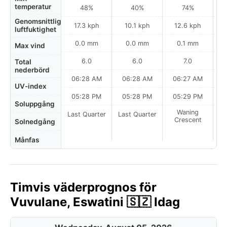
temperatur
48%
40%
74%
Genomsnittlig
17.3 kph
10.1 kph
12.6 kph
luftfuktighet
0.0 mm
0.0 mm
0.1 mm
Max vind
6.0
6.0
7.0
Total
nederbörd
06:28 AM
06:28 AM
06:27 AM
0
UV-index
05:28 PM
05:28 PM
05:29 PM
Soluppgång
Waning
Last Quarter
Last Quarter
Crescent
Solnedgång
Månfas
Timvis väderprognos för
Vuvulane, Eswatini 🇸🇿 Idag