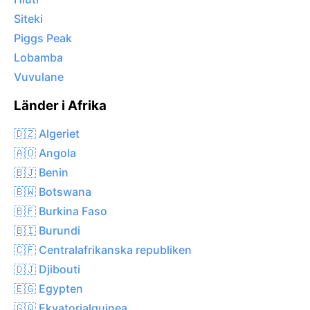
Siteki
Piggs Peak
Lobamba
Vuvulane
Länder i Afrika
🇩🇿 Algeriet
🇦🇴 Angola
🇧🇯 Benin
🇧🇼 Botswana
🇧🇫 Burkina Faso
🇧🇮 Burundi
🇨🇫 Centralafrikanska republiken
🇩🇯 Djibouti
🇪🇬 Egypten
🇬🇶 Ekvatorialguinea