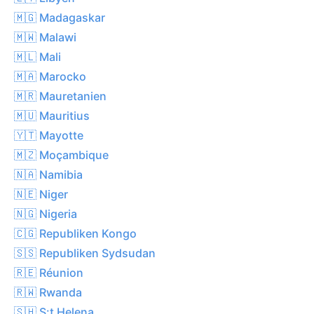
🇲🇬 Madagaskar
🇲🇼 Malawi
🇲🇱 Mali
🇲🇦 Marocko
🇲🇷 Mauretanien
🇲🇺 Mauritius
🇾🇹 Mayotte
🇲🇿 Moçambique
🇳🇦 Namibia
🇳🇪 Niger
🇳🇬 Nigeria
🇨🇬 Republiken Kongo
🇸🇸 Republiken Sydsudan
🇷🇪 Réunion
🇷🇼 Rwanda
🇸🇭 S:t Helena