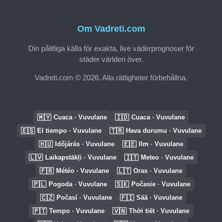
Om Vadreti.com
Din pålitliga källa för exakta, live väderprognoser för
städer världen över.
Vadreti.com © 2026. Alla rättigheter förbehållna.
🇲🇾
🇮🇩
Cuaca · Vuvulane
Cuaca · Vuvulane
🇪🇸
🇹🇷
El tiempo · Vuvulane
Hava durumu · Vuvulane
🇭🇺
🇪🇪
Időjárás · Vuvulane
Ilm · Vuvulane
🇱🇻
🇮🇹
Laikapstākļi · Vuvulane
Meteo · Vuvulane
🇫🇷
🇱🇹
Météo · Vuvulane
Oras · Vuvulane
🇵🇱
🇸🇰
Pogoda · Vuvulane
Počasie · Vuvulane
🇨🇿
🇫🇮
Počasí · Vuvulane
Sää · Vuvulane
🇵🇹
🇻🇳
Tempo · Vuvulane
Thời tiết · Vuvulane