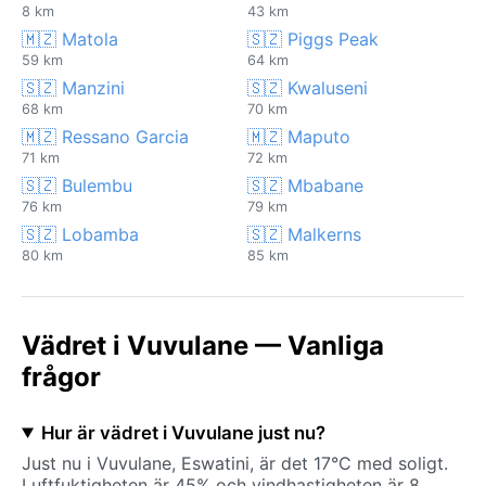
8 km
43 km
🇲🇿 Matola
🇸🇿 Piggs Peak
59 km
64 km
🇸🇿 Manzini
🇸🇿 Kwaluseni
68 km
70 km
🇲🇿 Ressano Garcia
🇲🇿 Maputo
71 km
72 km
🇸🇿 Bulembu
🇸🇿 Mbabane
76 km
79 km
🇸🇿 Lobamba
🇸🇿 Malkerns
80 km
85 km
Vädret i Vuvulane — Vanliga
frågor
Hur är vädret i Vuvulane just nu?
Just nu i Vuvulane, Eswatini, är det 17°C med soligt.
Luftfuktigheten är 45% och vindhastigheten är 8