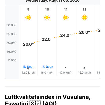
Wednesday, August 05, 2026
9
10
11
12
1
30.0°C
27.
26.0°
25.0°C
24.0°
22.0°
20.0°C
20.0°
16.0°C
11.0°C
1% Regn
1% Regn
↑
↑
↑
↑
12.0 km/h
16.0 km/h
17.0 km/h
16.0 km/h
14.0 
Luftkvalitetsindex in Vuvulane,
Eswatini 🇸🇿 (AQI)