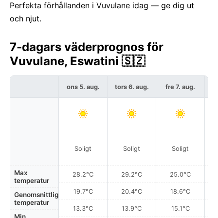
Perfekta förhållanden i Vuvulane idag — ge dig ut
och njut.
7-dagars väderprognos för
Vuvulane, Eswatini 🇸🇿
ons 5. aug.
tors 6. aug.
fre 7. aug.
l
Soligt
Soligt
Soligt
Max
28.2°C
29.2°C
25.0°C
temperatur
19.7°C
20.4°C
18.6°C
Genomsnittlig
temperatur
13.3°C
13.9°C
15.1°C
Min