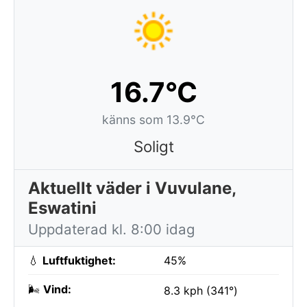
16.7°C
känns som 13.9°C
Soligt
Aktuellt väder i Vuvulane,
Eswatini
Uppdaterad kl. 8:00 idag
💧
Luftfuktighet:
45%
🌬️
Vind:
8.3 kph (341°)