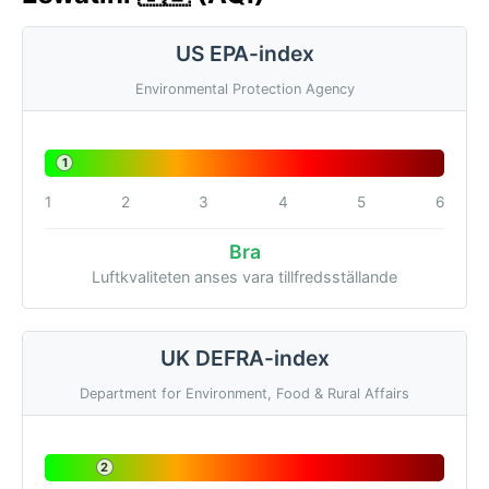
US EPA-index
Environmental Protection Agency
1
1
2
3
4
5
6
Bra
Luftkvaliteten anses vara tillfredsställande
UK DEFRA-index
Department for Environment, Food & Rural Affairs
2