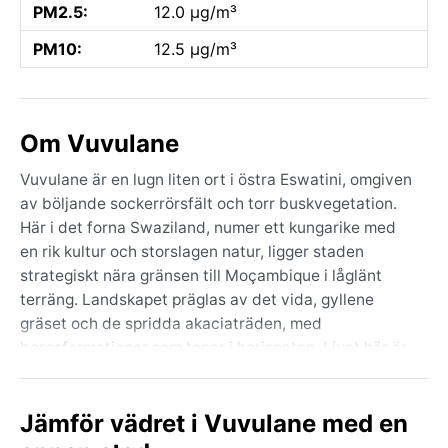
PM2.5:
12.0 µg/m³
PM10:
12.5 µg/m³
Om Vuvulane
Vuvulane är en lugn liten ort i östra Eswatini, omgiven
av böljande sockerrörsfält och torr buskvegetation.
Här i det forna Swaziland, numer ett kungarike med
en rik kultur och storslagen natur, ligger staden
strategiskt nära gränsen till Moçambique i låglänt
terräng. Landskapet präglas av det vida, gyllene
gräset och de spridda akaciaträden, med
bergsformationer som tonar i horisonten. Livet här är
stilla och präglat av jordbruk och småskalig handel,
långt från storstadens puls – en genuin upplevelse för
Jämför vädret i Vuvulane med en
den som söker en annan takt.