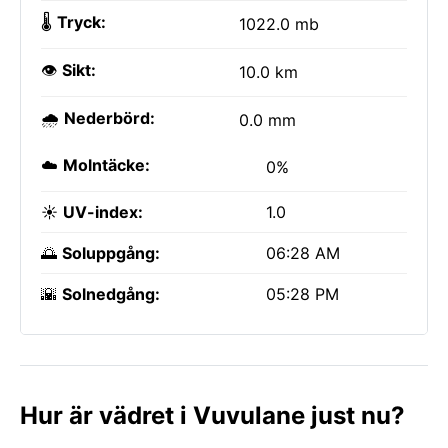
🌡️
Tryck:
1022.0 mb
👁️
Sikt:
10.0 km
🌧️
Nederbörd:
0.0 mm
☁️
Molntäcke:
0%
☀️
UV-index:
1.0
🌅
Soluppgång:
06:28 AM
🌇
Solnedgång:
05:28 PM
Hur är vädret i Vuvulane just nu?