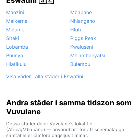
Eswatini 🇸🇿
förekommer ibland under tidiga morgnar i det låglänta
Manzini
Mbabane
landskapet, men fenomen som snö, orkaner eller
Malkerns
Nhlangano
sirocco är okända här. Klimatet är förutsägbart och
bjuder på tydlig kontrast mellan regnig sommar och
Mhlume
Hluti
solig, torr vinter.
Siteki
Piggs Peak
Lobamba
Kwaluseni
Bhunya
Mhlambanyatsi
Hlatikulu
Bulembu
Visa väder i alla städer i Eswatini
Andra städer i samma tidszon som
Vuvulane
Dessa städer delar Vuvulane's lokal tid
(Africa/Mbabane) — användbart för att schemalägga
samtal eller jämföra dagsljus timmar.