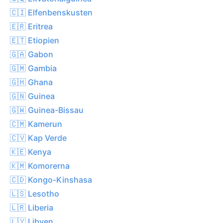
🇨🇮 Elfenbenskusten
🇪🇷 Eritrea
🇪🇹 Etiopien
🇬🇦 Gabon
🇬🇲 Gambia
🇬🇭 Ghana
🇬🇳 Guinea
🇬🇼 Guinea-Bissau
🇨🇲 Kamerun
🇨🇻 Kap Verde
🇰🇪 Kenya
🇰🇲 Komorerna
🇨🇩 Kongo-Kinshasa
🇱🇸 Lesotho
🇱🇷 Liberia
🇱🇾 Libyen