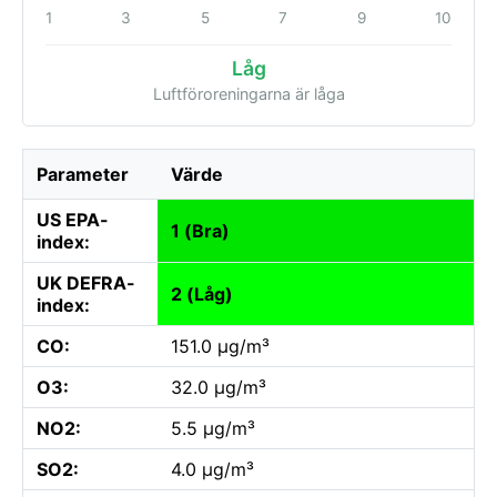
1
3
5
7
9
10
Låg
Luftföroreningarna är låga
Parameter
Värde
US EPA-
1 (Bra)
index:
UK DEFRA-
2 (Låg)
index:
CO:
151.0 µg/m³
O3:
32.0 µg/m³
NO2:
5.5 µg/m³
SO2:
4.0 µg/m³