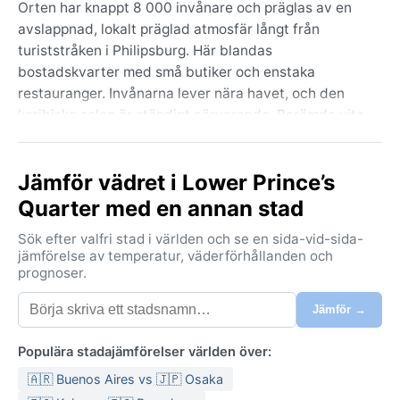
Orten har knappt 8 000 invånare och präglas av en
avslappnad, lokalt präglad atmosfär långt från
turiststråken i Philipsburg. Här blandas
bostadskvarter med små butiker och enstaka
restauranger. Invånarna lever nära havet, och den
karibiska solen är ständigt närvarande. Berömda vita
sandstränder som Great Bay och Orient Bay ligger
inom räckhåll, liksom den kulliga terrängen som
Jämför vädret i Lower Prince’s
erbjuder utsikt över turkost vatten. Öns dubbla kultur
– nederländsk och fransk – märks i språket, maten och
Quarter med en annan stad
arkitekturen, vilket ger en genuin karibisk upplevelse
Sök efter valfri stad i världen och se en sida-vid-sida-
bortom semesterparadiset.
jämförelse av temperatur, väderförhållanden och
prognoser.
Klimatet är tropiskt savannklimat (Aw enligt Köppen),
vilket innebär hetta året runt med en tydlig torrperiod
Jämför →
och en regnperiod. Sommaren, från juni till november,
är varm och fuktig med temperaturer kring 30 °C och
Populära stadajämförelser världen över:
hög luftfuktighet. Regnen faller ofta i korta, kraftiga
🇦🇷 Buenos Aires vs 🇯🇵 Osaka
skurar. Vintern, december till maj, är behagligare –