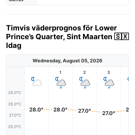
Timvis väderprognos för Lower
Prince’s Quarter, Sint Maarten 🇸🇽
Idag
Wednesday, August 05, 2026
1
2
3
4
29.0°C
28.0°C
28.0°
28.0°
28.
27.0°
27.0°
27.0°C
26.0°C