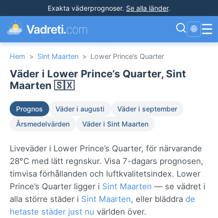
Exakta väderprognoser
.
Se alla länder
.
☰
Vadreti.
com
🌐
Hem
>
Sint Maarten
>
Lower Prince’s Quarter
Väder i Lower Prince’s Quarter, Sint
Maarten 🇸🇽
Prognos
Väder i augusti
Väder i september
Årsmedelvärden
Väder i Sint Maarten
Liveväder i Lower Prince’s Quarter, för närvarande
28°C med lätt regnskur. Visa 7-dagars prognosen,
timvisa förhållanden och luftkvalitetsindex. Lower
Prince’s Quarter ligger i
Sint Maarten
— se vädret i
alla större städer i
Sint Maarten
, eller bläddra
de
hetaste städer just nu
världen över.