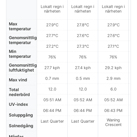
Lokalt regn i
Lokalt regn i
Lokalt regn i
Del
närheten
närheten
närheten
Max
27.9°C
27.8°C
27.9°C
temperatur
27.7°C
27.6°C
27.6°C
Genomsnittlig
temperatur
27.2°C
27.3°C
27.1°C
Min
temperatur
76%
76%
76%
Genomsnittlig
27.7 kph
27.4 kph
29.2 kph
luftfuktighet
0.7 mm
0.5 mm
2.9 mm
Max vind
12.0
12.0
6.0
Total
nederbörd
05:51 AM
05:52 AM
05:52 AM
0
UV-index
06:44 PM
06:44 PM
06:43 PM
Soluppgång
Waning
Last Quarter
Last Quarter
Crescent
Solnedgång
Månfas