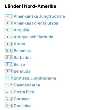
Länder i Nord-Amerika
🇻🇮 Amerikanska Jungfruöarna
🇺🇸 Amerikas Förenta Stater
🇦🇮 Anguilla
🇦🇬 Antigua och Barbuda
🇦🇼 Aruba
🇧🇸 Bahamas
🇧🇧 Barbados
🇧🇿 Belize
🇧🇲 Bermuda
🇻🇬 Brittiska Jungfruöarna
🇰🇾 Caymanöarna
🇨🇷 Costa Rica
🇨🇼 Curaçao
🇩🇲 Dominica