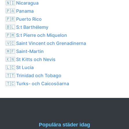
🇳🇮 Nicaragua
🇵🇦 Panama
🇵🇷 Puerto Rico
🇧🇱 S:t Barthélemy
🇵🇲 S:t Pierre och Miquelon
🇻🇨 Saint Vincent och Grenadinerna
🇲🇫 Saint-Martin
🇰🇳 St Kitts och Nevis
🇱🇨 St Lucia
🇹🇹 Trinidad och Tobago
🇹🇨 Turks- och Caicosöarna
Populära städer idag