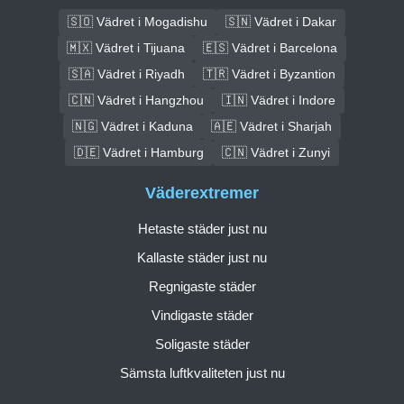
🇸🇴 Vädret i Mogadishu
🇸🇳 Vädret i Dakar
🇲🇽 Vädret i Tijuana
🇪🇸 Vädret i Barcelona
🇸🇦 Vädret i Riyadh
🇹🇷 Vädret i Byzantion
🇨🇳 Vädret i Hangzhou
🇮🇳 Vädret i Indore
🇳🇬 Vädret i Kaduna
🇦🇪 Vädret i Sharjah
🇩🇪 Vädret i Hamburg
🇨🇳 Vädret i Zunyi
Väderextremer
Hetaste städer just nu
Kallaste städer just nu
Regnigaste städer
Vindigaste städer
Soligaste städer
Sämsta luftkvaliteten just nu