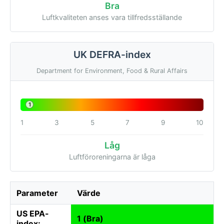
Bra
Luftkvaliteten anses vara tillfredsställande
UK DEFRA-index
Department for Environment, Food & Rural Affairs
1
1
3
5
7
9
10
Låg
Luftföroreningarna är låga
Parameter
Värde
US EPA-
1 (Bra)
index: