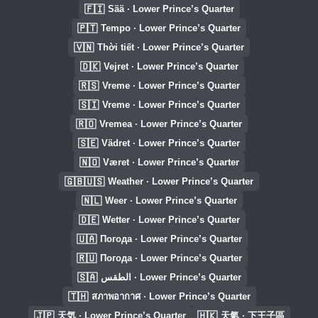
🇫🇮
Sää · Lower Prince’s Quarter
🇵🇹
Tempo · Lower Prince’s Quarter
🇻🇳
Thời tiết · Lower Prince’s Quarter
🇩🇰
Vejret · Lower Prince’s Quarter
🇷🇸
Vreme · Lower Prince’s Quarter
🇸🇮
Vreme · Lower Prince’s Quarter
🇷🇴
Vremea · Lower Prince’s Quarter
🇸🇪
Vädret · Lower Prince’s Quarter
🇳🇴
Været · Lower Prince’s Quarter
🇬🇧🇺🇸
Weather · Lower Prince’s Quarter
🇳🇱
Weer · Lower Prince’s Quarter
🇩🇪
Wetter · Lower Prince’s Quarter
🇺🇦
Погода · Lower Prince’s Quarter
🇷🇺
Погода · Lower Prince’s Quarter
🇸🇦
الطقس · Lower Prince’s Quarter
🇹🇭
สภาพอากาศ · Lower Prince’s Quarter
🇯🇵
🇭🇰
天気 · Lower Prince’s Quarter
天氣 · 下王子區