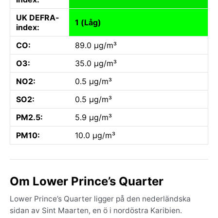
UK DEFRA-
1 (Låg)
index:
CO:
89.0 µg/m³
O3:
35.0 µg/m³
NO2:
0.5 µg/m³
SO2:
0.5 µg/m³
PM2.5:
5.9 µg/m³
PM10:
10.0 µg/m³
Om Lower Prince’s Quarter
Lower Prince’s Quarter ligger på den nederländska
sidan av Sint Maarten, en ö i nordöstra Karibien.