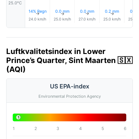
25.0°C
14% Regn
0.0 mm
0.0 mm
0.2 mm
0.1 
↑
↑
↑
↑
24.0 km/h
25.0 km/h
27.0 km/h
25.0 km/h
25.0 
Luftkvalitetsindex in Lower
Prince’s Quarter, Sint Maarten 🇸🇽
(AQI)
US EPA-index
Environmental Protection Agency
1
1
2
3
4
5
6