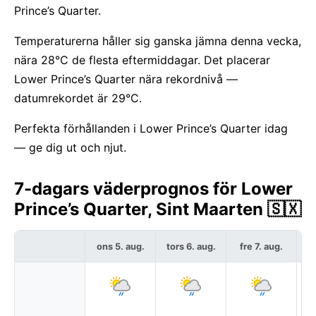
Prince’s Quarter.
Temperaturerna håller sig ganska jämna denna vecka,
nära 28°C de flesta eftermiddagar. Det placerar
Lower Prince’s Quarter nära rekordnivå —
datumrekordet är 29°C.
Perfekta förhållanden i Lower Prince’s Quarter idag
— ge dig ut och njut.
7-dagars väderprognos för Lower
Prince’s Quarter, Sint Maarten 🇸🇽
ons 5. aug.
tors 6. aug.
fre 7. aug.
l