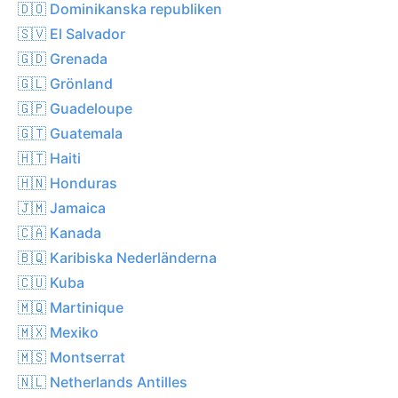
🇩🇴 Dominikanska republiken
🇸🇻 El Salvador
🇬🇩 Grenada
🇬🇱 Grönland
🇬🇵 Guadeloupe
🇬🇹 Guatemala
🇭🇹 Haiti
🇭🇳 Honduras
🇯🇲 Jamaica
🇨🇦 Kanada
🇧🇶 Karibiska Nederländerna
🇨🇺 Kuba
🇲🇶 Martinique
🇲🇽 Mexiko
🇲🇸 Montserrat
🇳🇱 Netherlands Antilles