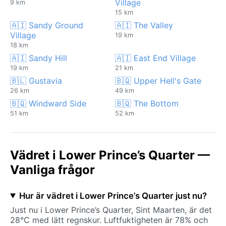
Village
9 km
15 km
🇦🇮 Sandy Ground
🇦🇮 The Valley
Village
19 km
18 km
🇦🇮 Sandy Hill
🇦🇮 East End Village
19 km
21 km
🇧🇱 Gustavia
🇧🇶 Upper Hell's Gate
26 km
49 km
🇧🇶 Windward Side
🇧🇶 The Bottom
51 km
52 km
Vädret i Lower Prince’s Quarter —
Vanliga frågor
Hur är vädret i Lower Prince’s Quarter just nu?
Just nu i Lower Prince’s Quarter, Sint Maarten, är det
28°C med lätt regnskur. Luftfuktigheten är 78% och