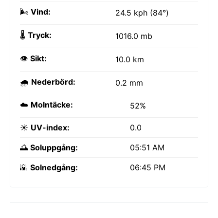
🌬️
Vind:
24.5 kph (84°)
🌡️
Tryck:
1016.0 mb
👁️
Sikt:
10.0 km
🌧️
Nederbörd:
0.2 mm
☁️
Molntäcke:
52%
☀️
UV-index:
0.0
🌅
Soluppgång:
05:51 AM
🌇
Solnedgång:
06:45 PM