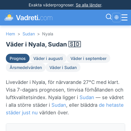
Exakta väderprognoser
.
Se alla länder
.
☰
Vadreti.
com
🌐
Hem
>
Sudan
>
Nyala
Väder i Nyala, Sudan 🇸🇩
Prognos
Väder i augusti
Väder i september
Årsmedelvärden
Väder i Sudan
Liveväder i Nyala, för närvarande 27°C med klart.
Visa 7-dagars prognosen, timvisa förhållanden och
luftkvalitetsindex. Nyala ligger i
Sudan
— se vädret
i alla större städer i
Sudan
, eller bläddra
de hetaste
städer just nu
världen över.