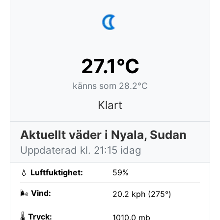
27.1°C
känns som 28.2°C
Klart
Aktuellt väder i Nyala, Sudan
Uppdaterad kl. 21:15 idag
💧
Luftfuktighet:
59%
🌬️
Vind:
20.2 kph (275°)
🌡️
Tryck:
1010.0 mb