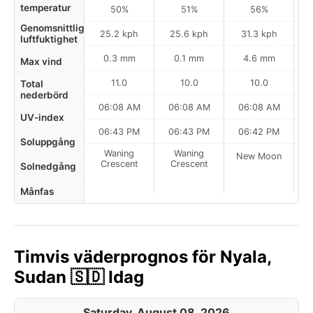
temperatur
50%
51%
56%
Genomsnittlig
25.2 kph
25.6 kph
31.3 kph
luftfuktighet
0.3 mm
0.1 mm
4.6 mm
Max vind
11.0
10.0
10.0
Total
nederbörd
06:08 AM
06:08 AM
06:08 AM
0
UV-index
06:43 PM
06:43 PM
06:42 PM
Soluppgång
Waning
Waning
New Moon
N
Crescent
Crescent
Solnedgång
Månfas
Timvis väderprognos för Nyala,
Sudan 🇸🇩 Idag
Saturday, August 08, 2026