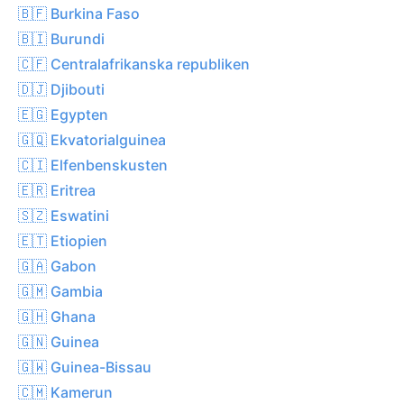
🇧🇫 Burkina Faso
🇧🇮 Burundi
🇨🇫 Centralafrikanska republiken
🇩🇯 Djibouti
🇪🇬 Egypten
🇬🇶 Ekvatorialguinea
🇨🇮 Elfenbenskusten
🇪🇷 Eritrea
🇸🇿 Eswatini
🇪🇹 Etiopien
🇬🇦 Gabon
🇬🇲 Gambia
🇬🇭 Ghana
🇬🇳 Guinea
🇬🇼 Guinea-Bissau
🇨🇲 Kamerun