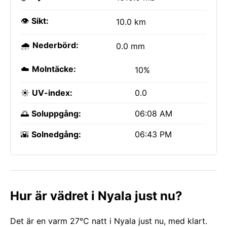
👁️
Sikt:
10.0 km
🌧️
Nederbörd:
0.0 mm
☁️
Molntäcke:
10%
☀️
UV-index:
0.0
🌅
Soluppgång:
06:08 AM
🌇
Solnedgång:
06:43 PM
Hur är vädret i Nyala just nu?
Det är en varm 27°C natt i Nyala just nu, med klart.