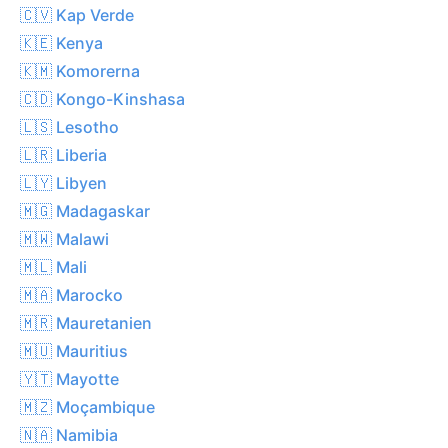
🇨🇻 Kap Verde
🇰🇪 Kenya
🇰🇲 Komorerna
🇨🇩 Kongo-Kinshasa
🇱🇸 Lesotho
🇱🇷 Liberia
🇱🇾 Libyen
🇲🇬 Madagaskar
🇲🇼 Malawi
🇲🇱 Mali
🇲🇦 Marocko
🇲🇷 Mauretanien
🇲🇺 Mauritius
🇾🇹 Mayotte
🇲🇿 Moçambique
🇳🇦 Namibia