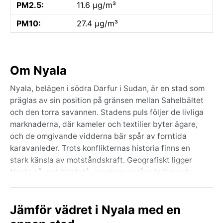
PM2.5:
11.6 µg/m³
PM10:
27.4 µg/m³
Om Nyala
Nyala, belägen i södra Darfur i Sudan, är en stad som
präglas av sin position på gränsen mellan Sahelbältet
och den torra savannen. Stadens puls följer de livliga
marknaderna, där kameler och textilier byter ägare,
och de omgivande vidderna bär spår av forntida
karavanleder. Trots konflikternas historia finns en
stark känsla av motståndskraft. Geografiskt ligger
Nyala på en höjdplatå, omgiven av låga kullar och
torra flodbäddar som fylls med vatten endast under
sällsynta regn. Den näraliggande Marraberget
Jämför vädret i Nyala med en
skymtar i fjärran, en kontrast mot den annars flacka
horisonten.