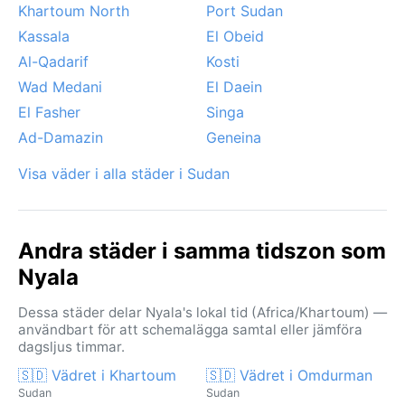
Khartoum North
Port Sudan
haboober, kan uppträda före regnperioden, då
Kassala
El Obeid
kraftiga byar piskar upp sand och sikt kan gå ner till
Al-Qadarif
Kosti
noll. För den väderintresserade är Nyala en plats där
solen och torkan är de ständiga huvudpersonerna.
Wad Medani
El Daein
El Fasher
Singa
Ad-Damazin
Geneina
Visa väder i alla städer i Sudan
Andra städer i samma tidszon som
Nyala
Dessa städer delar Nyala's lokal tid (Africa/Khartoum) —
användbart för att schemalägga samtal eller jämföra
dagsljus timmar.
🇸🇩 Vädret i Khartoum
🇸🇩 Vädret i Omdurman
Sudan
Sudan