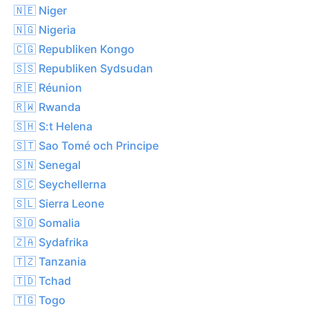
🇳🇪 Niger
🇳🇬 Nigeria
🇨🇬 Republiken Kongo
🇸🇸 Republiken Sydsudan
🇷🇪 Réunion
🇷🇼 Rwanda
🇸🇭 S:t Helena
🇸🇹 Sao Tomé och Principe
🇸🇳 Senegal
🇸🇨 Seychellerna
🇸🇱 Sierra Leone
🇸🇴 Somalia
🇿🇦 Sydafrika
🇹🇿 Tanzania
🇹🇩 Tchad
🇹🇬 Togo