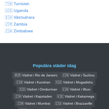
🇹🇳 Tunisien
🇺🇬 Uganda
🇪🇭 Västsahara
🇿🇲 Zambia
🇿🇼 Zimbabwe
Populära städer idag
🇧🇷 Vädret i Rio de Janeiro
🇨🇳 Vädret i Suzhou
🇨🇳 Vädret i Kunshan
🇸🇴 Vädret i Mogadishu
🇸🇩 Vädret i Omdurman
🇨🇳 Vädret i Wuxi
🇿🇦 Vädret i Kapstaden
🇰🇪 Vädret i Kakamega
🇮🇳 Vädret i Mumbai
🇨🇬 Vädret i Brazzaville