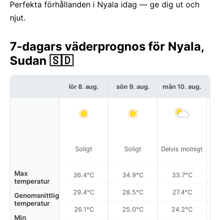
Perfekta förhållanden i Nyala idag — ge dig ut och
njut.
7-dagars väderprognos för Nyala,
Sudan 🇸🇩
lör 8. aug.
sön 9. aug.
mån 10. aug.
t
Soligt
Soligt
Delvis molnigt
Del
Max
36.4°C
34.9°C
33.7°C
temperatur
29.4°C
28.5°C
27.4°C
Genomsnittlig
temperatur
26.1°C
25.0°C
24.2°C
Min