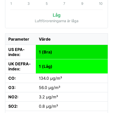
1
3
5
7
9
10
Låg
Luftföroreningarna är låga
Parameter
Värde
US EPA-
1 (Bra)
index:
UK DEFRA-
1 (Låg)
index:
CO:
134.0 µg/m³
O3:
56.0 µg/m³
NO2:
3.2 µg/m³
SO2:
0.8 µg/m³