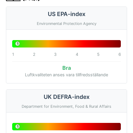
US EPA-index
Environmental Protection Agency
1
1
2
3
4
5
6
Bra
Luftkvaliteten anses vara tillfredsställande
UK DEFRA-index
Department for Environment, Food & Rural Affairs
1