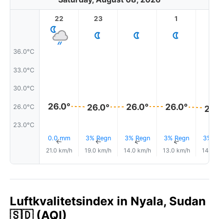
22
23
1
2
36.0°C
33.0°C
30.0°C
26.0°
26.0°
26.0°
26.0°
26.0°C
26.
23.0°C
0.0 mm
3% Regn
3% Regn
3% Regn
3% R
↑
↑
↑
↑
21.0 km/h
19.0 km/h
14.0 km/h
13.0 km/h
14.0 
Luftkvalitetsindex in Nyala, Sudan
🇸🇩 (AQI)