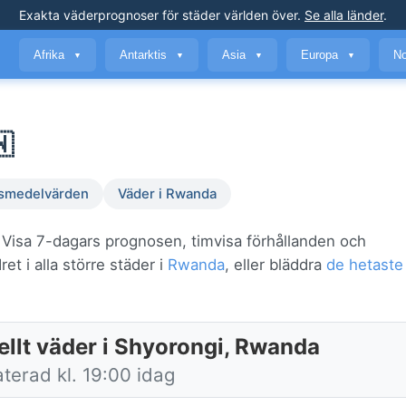
Exakta väderprognoser
för städer världen över
.
Se alla länder
.
Afrika
Antarktis
Asia
Europa
No
▼
▼
▼
▼
🇼
smedelvärden
Väder i Rwanda
. Visa 7-dagars prognosen, timvisa förhållanden och
et i alla större städer i
Rwanda
, eller bläddra
de hetaste 
ellt väder i Shyorongi, Rwanda
terad kl. 19:00 idag