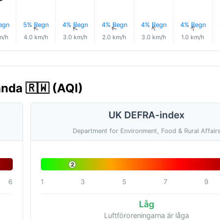
egn
5% Regn
4% Regn
4% Regn
4% Regn
4% Regn
↑
↑
↑
↑
↑
↑
m/h
4.0 km/h
3.0 km/h
2.0 km/h
3.0 km/h
1.0 km/h
anda 🇷🇼 (AQI)
UK DEFRA-index
Department for Environment, Food & Rural Affair
2
6
1
3
5
7
9
Låg
Luftföroreningarna är låga