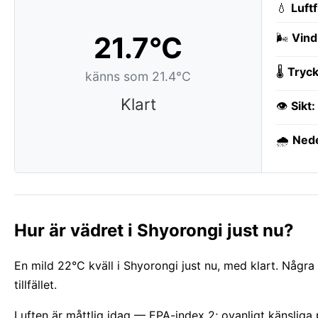
💧
Luft
21.7°C
🌬️
Vind
🌡️
Tryck
känns som 21.4°C
Klart
👁️
Sikt:
🌧️
Ned
Hur är vädret i Shyorongi just nu?
En mild 22°C kväll i Shyorongi just nu, med klart. Några
tillfället.
Luften är måttlig idag — EPA-index 2; ovanligt känslig