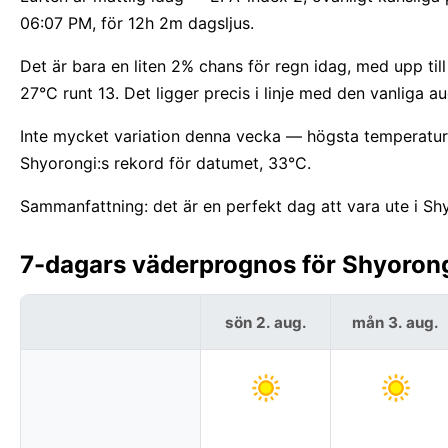
06:07 PM, för 12h 2m dagsljus.
Det är bara en liten 2% chans för regn idag, med upp ti
27°C runt 13. Det ligger precis i linje med den vanliga 
Inte mycket variation denna vecka — högsta temperature
Shyorongi:s rekord för datumet, 33°C.
Sammanfattning: det är en perfekt dag att vara ute i Sh
7-dagars väderprognos för Shyorong
sön 2. aug.
mån 3. aug.