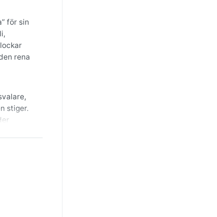
” för sin
i,
 lockar
 den rena
svalare,
 stiger.
der
å är
sällsynt
hyorongis