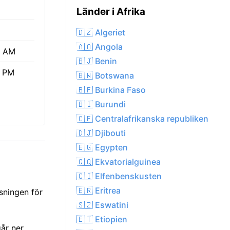
Länder i Afrika
🇩🇿 Algeriet
🇦🇴 Angola
5 AM
🇧🇯 Benin
7 PM
🇧🇼 Botswana
🇧🇫 Burkina Faso
🇧🇮 Burundi
🇨🇫 Centralafrikanska republiken
🇩🇯 Djibouti
🇪🇬 Egypten
🇬🇶 Ekvatorialguinea
🇨🇮 Elfenbenskusten
🇪🇷 Eritrea
sningen för
🇸🇿 Eswatini
🇪🇹 Etiopien
år ner