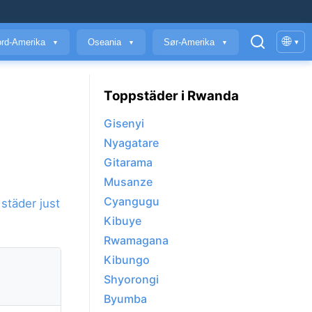
🌐
rd-Amerika
Oseania
Sør-Amerika
▾
▼
▼
▼
Toppstäder i Rwanda
Gisenyi
Nyagatare
Gitarama
Musanze
Cyangugu
städer just
Kibuye
Rwamagana
Kibungo
Shyorongi
Byumba