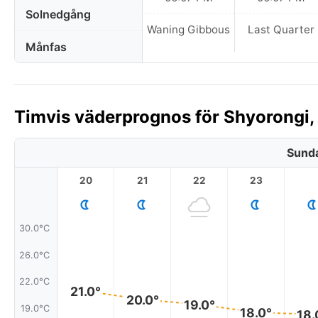
Solnedgång
Waning Gibbous
Last Quarter
Månfas
Timvis väderprognos för Shyorongi,
Sunda
20
21
22
23
30.0°C
26.0°C
22.0°C
21.0°
20.0°
19.0°
19.0°C
18.0°
18.