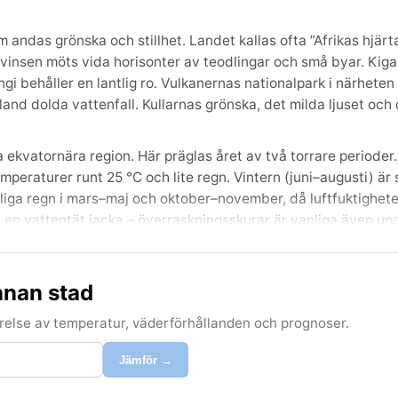
 andas grönska och stillhet. Landet kallas ofta ”Afrikas hjärta
vinsen möts vida horisonter av teodlingar och små byar. Kigal
i behåller en lantlig ro. Vulkanernas nationalpark i närheten
d dolda vattenfall. Kullarnas grönska, det milda ljuset och
ekvatornära region. Här präglas året av två torrare perioder.
aturer runt 25 °C och lite regn. Vintern (juni–augusti) är 
iga regn i mars–maj och oktober–november, då luftfuktigheten
h en vattentät jacka – överraskningsskurar är vanliga även un
uni–augusti, då solen visar sig som mest och regnen uteblir. D
nnan stad
er stormar förekommer inte, men vindarna kan vara friska. En 
l, ibland kan dra in snabbt även under torra tider. Ändå är S
förelse av temperatur, väderförhållanden och prognoser.
lugn, natur och ett stilla tempo.
Jämför →