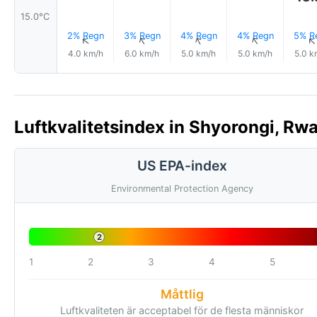
15.0°C
2% Regn
3% Regn
4% Regn
4% Regn
5% R
↑
↑
↑
↑
4.0 km/h
6.0 km/h
5.0 km/h
5.0 km/h
5.0 k
Luftkvalitetsindex in Shyorongi, Rw
US EPA-index
Environmental Protection Agency
2
1
2
3
4
5
Måttlig
Luftkvaliteten är acceptabel för de flesta människor