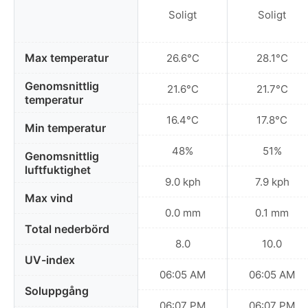
Soligt
Soligt
Max temperatur
26.6°C
28.1°C
Genomsnittlig
21.6°C
21.7°C
temperatur
16.4°C
17.8°C
Min temperatur
48%
51%
Genomsnittlig
luftfuktighet
9.0 kph
7.9 kph
Max vind
0.0 mm
0.1 mm
Total nederbörd
8.0
10.0
UV-index
06:05 AM
06:05 AM
Soluppgång
06:07 PM
06:07 PM