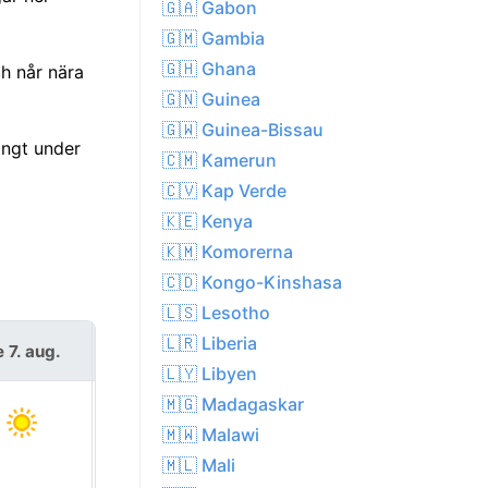
🇬🇦 Gabon
🇬🇲 Gambia
🇬🇭 Ghana
h når nära
🇬🇳 Guinea
🇬🇼 Guinea-Bissau
ångt under
🇨🇲 Kamerun
🇨🇻 Kap Verde
🇰🇪 Kenya
🇰🇲 Komorerna
🇨🇩 Kongo-Kinshasa
🇱🇸 Lesotho
🇱🇷 Liberia
e 7. aug.
lör 8. aug.
🇱🇾 Libyen
🇲🇬 Madagaskar
🇲🇼 Malawi
🇲🇱 Mali