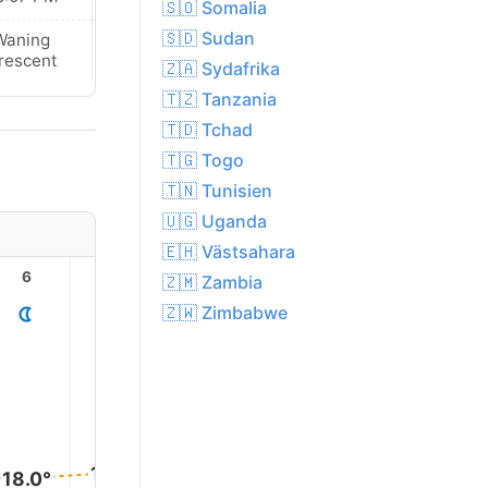
🇸🇴 Somalia
🇸🇩 Sudan
Waning
Waning
rescent
Crescent
🇿🇦 Sydafrika
🇹🇿 Tanzania
🇹🇩 Tchad
🇹🇬 Togo
🇹🇳 Tunisien
🇺🇬 Uganda
🇪🇭 Västsahara
6
7
8
9
10
11
🇿🇲 Zambia
🇿🇼 Zimbabwe
27.0°
26.0°
24.0°
21.0°
19.0°
18.0°