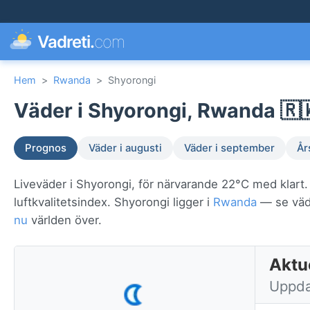
Vadreti.
com
Hem
>
Rwanda
>
Shyorongi
Väder i Shyorongi, Rwanda 🇷
Prognos
Väder i augusti
Väder i september
År
Liveväder i Shyorongi, för närvarande 22°C med klart
luftkvalitetsindex. Shyorongi ligger i
Rwanda
— se vädr
nu
världen över.
Aktu
Uppda