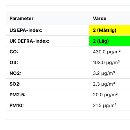
Parameter
Värde
US EPA-index:
2 (Måttlig)
UK DEFRA-index:
2 (Låg)
CO:
430.0 µg/m³
O3:
103.0 µg/m³
NO2:
3.2 µg/m³
SO2:
2.3 µg/m³
PM2.5:
20.0 µg/m³
PM10:
21.5 µg/m³