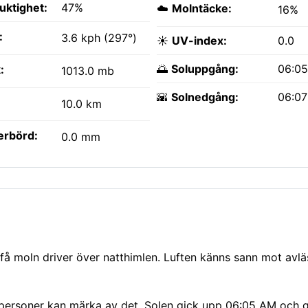
fuktighet:
47%
☁️
Molntäcke:
16%
:
3.6 kph (297°)
☀️
UV-index:
0.0
🌅
Soluppgång:
06:0
:
1013.0 mb
🌇
Solnedgång:
06:0
10.0 km
erbörd:
0.0 mm
 få moln driver över natthimlen. Luften känns sann mot avlä
a personer kan märka av det. Solen gick upp 06:05 AM och g