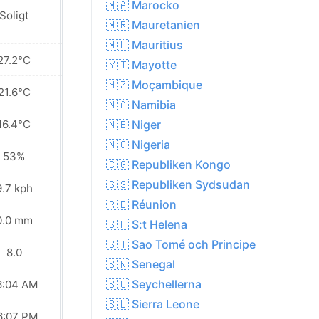
🇲🇦 Marocko
Soligt
Soligt
🇲🇷 Mauretanien
🇲🇺 Mauritius
27.2°C
27.3°C
🇾🇹 Mayotte
🇲🇿 Moçambique
21.6°C
21.0°C
🇳🇦 Namibia
16.4°C
15.6°C
🇳🇪 Niger
🇳🇬 Nigeria
53%
57%
🇨🇬 Republiken Kongo
🇸🇸 Republiken Sydsudan
9.7 kph
10.1 kph
🇷🇪 Réunion
0.0 mm
1.4 mm
🇸🇭 S:t Helena
🇸🇹 Sao Tomé och Principe
8.0
8.0
🇸🇳 Senegal
🇸🇨 Seychellerna
6:04 AM
06:04 AM
🇸🇱 Sierra Leone
6:07 PM
06:07 PM