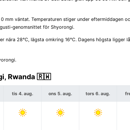
ll 0 mm väntat. Temperaturen stiger under eftermiddagen oc
augusti-genomsnittet för Shyorongi.
r nära 28°C, lägsta omkring 16°C. Dagens högsta ligger l
yorongi.
i, Rwanda 🇷🇼
tis 4. aug.
ons 5. aug.
tors 6. aug.
fr