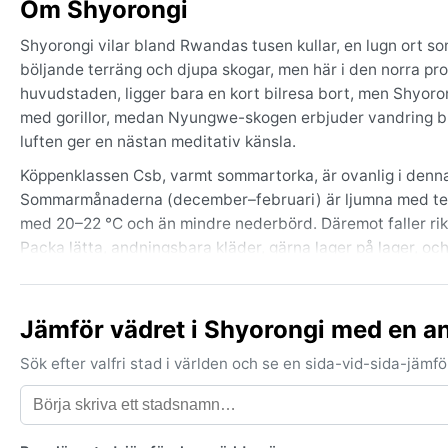
Om Shyorongi
Shyorongi vilar bland Rwandas tusen kullar, en lugn ort som
böljande terräng och djupa skogar, men här i den norra pro
huvudstaden, ligger bara en kort bilresa bort, men Shyorong
med gorillor, medan Nyungwe-skogen erbjuder vandring blan
luften ger en nästan meditativ känsla.
Köppenklassen Csb, varmt sommartorka, är ovanlig i denna 
Sommarmånaderna (december–februari) är ljumna med temper
med 20–22 °C och än mindre nederbörd. Däremot faller rikl
Packa lätta, andningsbara kläder, gärna lager på lager, oc
torrtiden. Kvällarna kan bli kyliga, så en tunn tröja är klok.
Bästa tiden för ett besök är under den torraste perioden, j
Jämför vädret i Shyorongi med en a
dimman över kullarna som vackrast och luften klar. Snö ell
men minnesvärd detalj är att Ibirunga-regnet, lokala skyfal
Sök efter valfri stad i världen och se en sida-vid-sida-jäm
klimat generöst milt – ett perfekt resmål för den som söker 