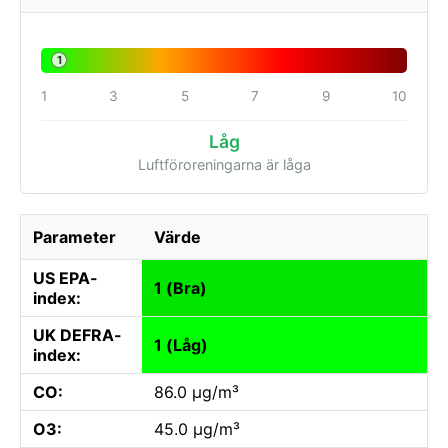
1
1
3
5
7
9
10
Låg
Luftföroreningarna är låga
Parameter
Värde
US EPA-
1 (Bra)
index:
UK DEFRA-
1 (Låg)
index:
CO:
86.0 µg/m³
O3:
45.0 µg/m³