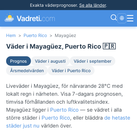
Exakta väderprognoser
.
Se alla länder
.
☰
Vadreti.
com
🌐
Hem
>
Puerto Rico
>
Mayagüez
Väder i Mayagüez, Puerto Rico 🇵🇷
Prognos
Väder i augusti
Väder i september
Årsmedelvärden
Väder i Puerto Rico
Liveväder i Mayagüez, för närvarande 28°C med
lokalt regn i närheten. Visa 7-dagars prognosen,
timvisa förhållanden och luftkvalitetsindex.
Mayagüez ligger i
Puerto Rico
— se vädret i alla
större städer i
Puerto Rico
, eller bläddra
de hetaste
städer just nu
världen över.