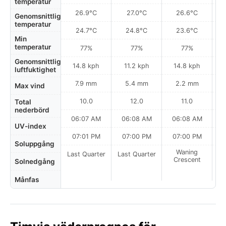
temperatur
26.9°C
27.0°C
26.6°C
Genomsnittlig
temperatur
24.7°C
24.8°C
23.6°C
Min
temperatur
77%
77%
77%
Genomsnittlig
14.8 kph
11.2 kph
14.8 kph
luftfuktighet
7.9 mm
5.4 mm
2.2 mm
Max vind
10.0
12.0
11.0
Total
nederbörd
06:07 AM
06:08 AM
06:08 AM
0
UV-index
07:01 PM
07:00 PM
07:00 PM
Soluppgång
Waning
Last Quarter
Last Quarter
Crescent
Solnedgång
Månfas