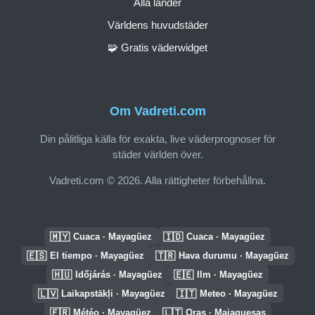
Alla länder
Världens huvudstäder
🧩 Gratis väderwidget
Om Vadreti.com
Din pålitliga källa för exakta, live väderprognoser för
städer världen över.
Vadreti.com © 2026. Alla rättigheter förbehållna.
🇲🇾
🇮🇩
Cuaca · Mayagüez
Cuaca · Mayagüez
🇪🇸
🇹🇷
El tiempo · Mayagüez
Hava durumu · Mayagüez
🇭🇺
🇪🇪
Időjárás · Mayagüez
Ilm · Mayagüez
🇱🇻
🇮🇹
Laikapstākļi · Mayagüez
Meteo · Mayagüez
🇫🇷
🇱🇹
Météo · Mayagüez
Oras · Majaguesas