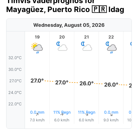
Timvis väderprognos för
Mayagüez, Puerto Rico 🇵🇷 Idag
Wednesday, August 05, 2026
19
20
21
22
2
32.0°C
30.0°C
27.0°
27.0°C
27.0°
26.0°
26.0°
26.
24.0°C
22.0°C
0.0 mm
11% Regn
11% Regn
0.0 mm
0.0
↑
↑
↑
↑
7.0 km/h
6.0 km/h
6.0 km/h
9.0 km/h
10.0 