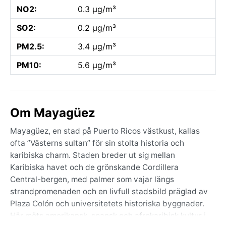
NO2:
0.3 µg/m³
SO2:
0.2 µg/m³
PM2.5:
3.4 µg/m³
PM10:
5.6 µg/m³
Om Mayagüez
Mayagüez, en stad på Puerto Ricos västkust, kallas
ofta ”Västerns sultan” för sin stolta historia och
karibiska charm. Staden breder ut sig mellan
Karibiska havet och de grönskande Cordillera
Central-bergen, med palmer som vajar längs
strandpromenaden och en livfull stadsbild präglad av
Plaza Colón och universitetets historiska byggnader.
Här möts amerikansk, spansk och afrokaribisk kultur i