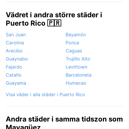
sig borta. Under sommaren och hösten lurar
orkansäsongen med risk för tropiska stormar, särskilt
Vädret i andra större städer i
från augusti till oktober. Mayagüez kan drabbas av
Puerto Rico 🇵🇷
kraftiga skyfall och översvämningar, men fenomenet
är säsongsbundet. Dimma eller snö är förstås okänt;
San Juan
Bayamón
istället präglas himlen av dramatiska molnformationer
Carolina
Ponce
och ett fuktigt, tropiskt dis. En resa hit under
torrperioden erbjuder den mest behagliga
Arecibo
Caguas
upplevelsen för den väderintresserade.
Guaynabo
Trujillo Alto
Fajardo
Levittown
Cataño
Barceloneta
Guayama
Humacao
Visa väder i alla städer i Puerto Rico
Andra städer i samma tidszon som
Mayagüez