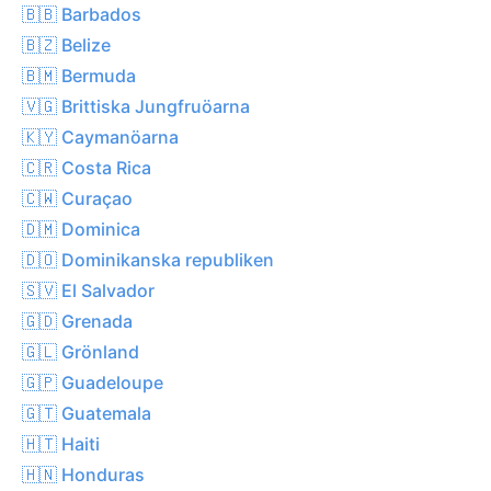
🇧🇧 Barbados
🇧🇿 Belize
🇧🇲 Bermuda
🇻🇬 Brittiska Jungfruöarna
🇰🇾 Caymanöarna
🇨🇷 Costa Rica
🇨🇼 Curaçao
🇩🇲 Dominica
🇩🇴 Dominikanska republiken
🇸🇻 El Salvador
🇬🇩 Grenada
🇬🇱 Grönland
🇬🇵 Guadeloupe
🇬🇹 Guatemala
🇭🇹 Haiti
🇭🇳 Honduras