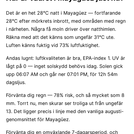
Det är en het 28°C natt i Mayagüez — fortfarande
28°C efter mörkrets inbrott, med områden med regn
i närheten. Några få moln driver över natthimlen.
Räkna med att det känns som ungefär 31°C ute.
Luften känns fuktig vid 73% luftfuktighet.
Andas lugnt: luftkvaliteten är bra, EPA-index 1. UV är
lågt på 0 — inget solskydd behövs idag. Solen gick
upp 06:07 AM och går ner 07:01 PM, för 12h 54m
dagsljus.
Förvänta dig regn — 78% risk, och så mycket som 8
mm. Torrt nu, men skurar ser troliga ut från ungefär
13. Det ligger precis i linje med den vanliga augusti-
genomsnittet för Mayagüez.
Förvänta dig en omväxlande 7-dagarsperiod, och