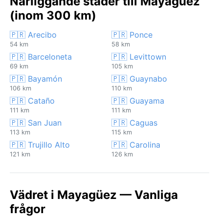
Närliggande städer till Mayagüez
(inom 300 km)
🇵🇷 Arecibo
🇵🇷 Ponce
54 km
58 km
🇵🇷 Barceloneta
🇵🇷 Levittown
69 km
105 km
🇵🇷 Bayamón
🇵🇷 Guaynabo
106 km
110 km
🇵🇷 Cataño
🇵🇷 Guayama
111 km
111 km
🇵🇷 San Juan
🇵🇷 Caguas
113 km
115 km
🇵🇷 Trujillo Alto
🇵🇷 Carolina
121 km
126 km
Vädret i Mayagüez — Vanliga
frågor