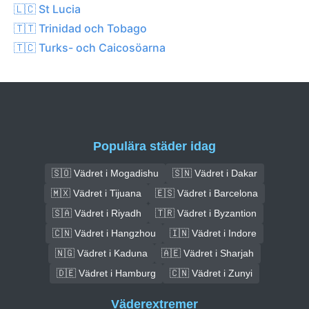
🇱🇨 St Lucia
🇹🇹 Trinidad och Tobago
🇹🇨 Turks- och Caicosöarna
Populära städer idag
🇸🇴 Vädret i Mogadishu
🇸🇳 Vädret i Dakar
🇲🇽 Vädret i Tijuana
🇪🇸 Vädret i Barcelona
🇸🇦 Vädret i Riyadh
🇹🇷 Vädret i Byzantion
🇨🇳 Vädret i Hangzhou
🇮🇳 Vädret i Indore
🇳🇬 Vädret i Kaduna
🇦🇪 Vädret i Sharjah
🇩🇪 Vädret i Hamburg
🇨🇳 Vädret i Zunyi
Väderextremer