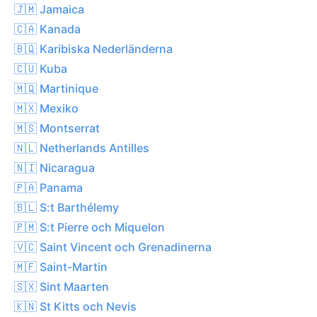
🇯🇲 Jamaica
🇨🇦 Kanada
🇧🇶 Karibiska Nederländerna
🇨🇺 Kuba
🇲🇶 Martinique
🇲🇽 Mexiko
🇲🇸 Montserrat
🇳🇱 Netherlands Antilles
🇳🇮 Nicaragua
🇵🇦 Panama
🇧🇱 S:t Barthélemy
🇵🇲 S:t Pierre och Miquelon
🇻🇨 Saint Vincent och Grenadinerna
🇲🇫 Saint-Martin
🇸🇽 Sint Maarten
🇰🇳 St Kitts och Nevis