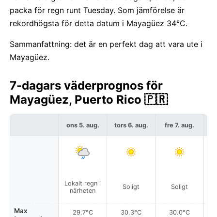
packa för regn runt Tuesday. Som jämförelse är
rekordhögsta för detta datum i Mayagüez 34°C.
Sammanfattning: det är en perfekt dag att vara ute i
Mayagüez.
7-dagars väderprognos för
Mayagüez, Puerto Rico 🇵🇷
ons 5. aug.
tors 6. aug.
fre 7. aug.
l
Lokalt regn i
Soligt
Soligt
närheten
Max
29.7°C
30.3°C
30.0°C