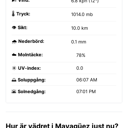
🌬️
Vind:
6.8 kph (12°)
🌡️
Tryck:
1014.0 mb
👁️
Sikt:
10.0 km
🌧️
Nederbörd:
0.1 mm
☁️
Molntäcke:
78%
☀️
UV-index:
0.0
🌅
Soluppgång:
06:07 AM
🌇
Solnedgång:
07:01 PM
Hur är vädret i Mayagüez just nu?