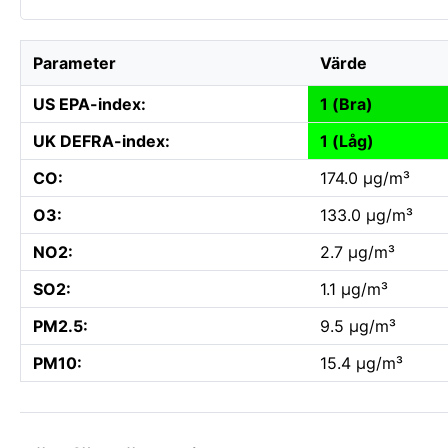
Parameter
Värde
US EPA-index:
1 (Bra)
UK DEFRA-index:
1 (Låg)
CO:
174.0 µg/m³
O3:
133.0 µg/m³
NO2:
2.7 µg/m³
SO2:
1.1 µg/m³
PM2.5:
9.5 µg/m³
PM10:
15.4 µg/m³