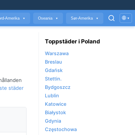
🌐
rd-Amerika
Oseania
Sør-Amerika
▾
▼
▼
▼
Toppstäder i Poland
Warszawa
Breslau
Gdańsk
Stettin.
hållanden
Bydgoszcz
ste städer
Lublin
Katowice
Białystok
Gdynia
Częstochowa