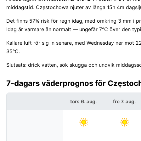
middagstid. Częstochowa njuter av långa 15h 4m dagslj
Det finns 57% risk för regn idag, med omkring 3 mm i pr
Idag är varmare än normalt — ungefär 7°C över den typ
Kallare luft rör sig in senare, med Wednesday ner mot
35°C.
Slutsats: drick vatten, sök skugga och undvik middagss
7-dagars väderprognos för Częstoch
tors 6. aug.
fre 7. aug.