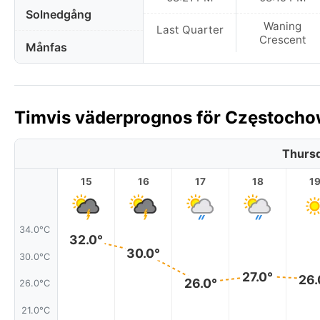
Solnedgång
Waning
Last Quarter
Crescent
Månfas
Timvis väderprognos för Częstochow
Thursd
15
16
17
18
1
34.0°C
32.0°
30.0°
30.0°C
27.0°
26.
26.0°
26.0°C
21.0°C