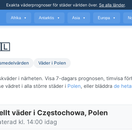
Exakta väderprognoser
för städer världen över
.
Se alla länder
.
Afrika
Antarktis
Asia
Europa
No
▼
▼
▼
▼
🇱
smedelvärden
Väder i Polen
kväder i närheten. Visa 7-dagars prognosen, timvisa för
 vädret i alla större städer i
Polen
, eller bläddra
de heta
ellt väder i Częstochowa, Polen
terad kl. 14:00 idag