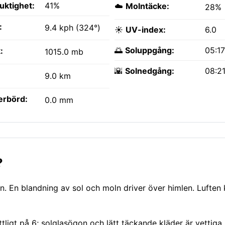
fuktighet:
41%
☁️
Molntäcke:
28%
:
9.4 kph (324°)
☀️
UV-index:
6.0
🌅
Soluppgång:
05:1
:
1015.0 mb
🌇
Solnedgång:
08:2
9.0 km
erbörd:
0.0 mm
?
. En blandning av sol och moln driver över himlen. Luften
ttligt på 6; solglasögon och lätt täckande kläder är vettiga 