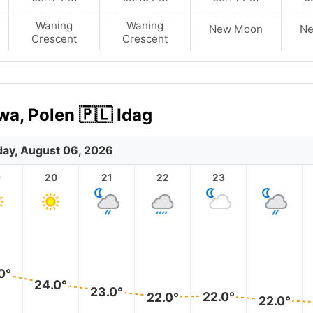
Waning
Waning
New Moon
N
Crescent
Crescent
a, Polen 🇵🇱 Idag
ay, August 06, 2026
9
20
21
22
23
0°
24.0°
23.0°
22.0°
22.0°
22.0°