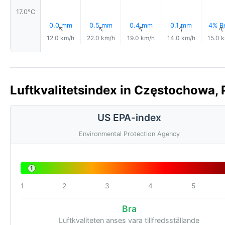
17.0°C
0.0 mm
0.5 mm
0.4 mm
0.1 mm
4% R
↑
↑
↑
↑
12.0 km/h
22.0 km/h
19.0 km/h
14.0 km/h
15.0 
Luftkvalitetsindex in Częstochowa, 
US EPA-index
Environmental Protection Agency
1
1
2
3
4
5
Bra
Luftkvaliteten anses vara tillfredsställande