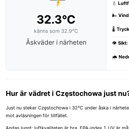
💧
Luft
32.3°C
🌬️
Vind
🌡️
Tryck
känns som 32.9°C
Åskväder i närheten
👁️
Sikt:
🌧️
Ned
Hur är vädret i Częstochowa just nu
Just nu steker Częstochowa i 32°C under åska i närheten
mot avläsningen för tillfället.
Andas lugnt: luftkvaliteten är bra, EPA-index 1. UV är må