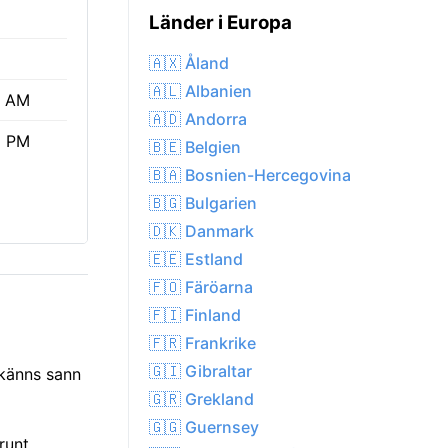
Länder i Europa
🇦🇽 Åland
🇦🇱 Albanien
7 AM
🇦🇩 Andorra
1 PM
🇧🇪 Belgien
🇧🇦 Bosnien-Hercegovina
🇧🇬 Bulgarien
🇩🇰 Danmark
🇪🇪 Estland
🇫🇴 Färöarna
🇫🇮 Finland
🇫🇷 Frankrike
🇬🇮 Gibraltar
 känns sann
🇬🇷 Grekland
🇬🇬 Guernsey
runt