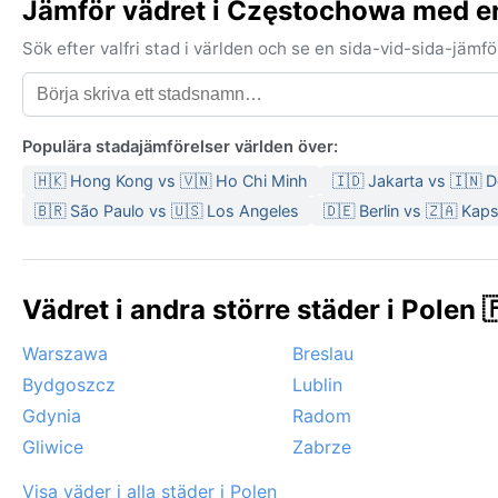
Jämför vädret i Częstochowa med e
Sök efter valfri stad i världen och se en sida-vid-sida-jäm
Populära stadajämförelser världen över:
🇭🇰 Hong Kong vs 🇻🇳 Ho Chi Minh
🇮🇩 Jakarta vs 🇮🇳 D
🇧🇷 São Paulo vs 🇺🇸 Los Angeles
🇩🇪 Berlin vs 🇿🇦 Kap
Vädret i andra större städer i Polen 
Warszawa
Breslau
Bydgoszcz
Lublin
Gdynia
Radom
Gliwice
Zabrze
Visa väder i alla städer i Polen