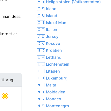
🇻🇦 Heliga stolen (Vatikanstaten)
🇮🇪 Irland
🇮🇸 Island
 innan dess.
🇮🇲 Isle of Man
🇮🇹 Italien
kordet är
🇯🇪 Jersey
🇽🇰 Kosovo
🇭🇷 Kroatien
🇱🇻 Lettland
🇱🇮 Lichtenstein
🇱🇹 Litauen
🇱🇺 Luxemburg
s 11. aug.
ons 12. aug.
🇲🇹 Malta
🇲🇩 Moldavien
🇲🇨 Monaco
🇲🇪 Montenegro