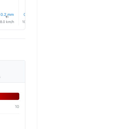
19.0°
0.2 mm
0.0 mm
16% Regn
0.0 mm
0.3 mm
1.4 mm
↑
↑
↑
↑
↑
↑
8.0 km/h
10.0 km/h
9.0 km/h
10.0 km/h
8.0 km/h
6.0 km/
s
10