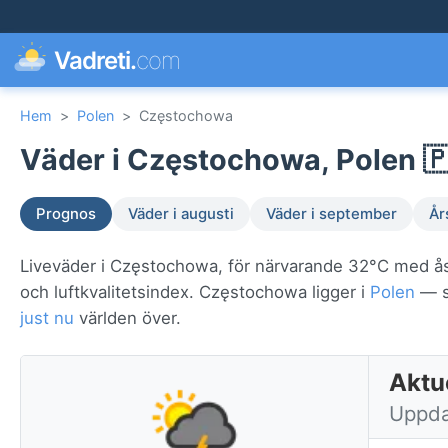
Vadreti.
com
Hem
>
Polen
>
Częstochowa
Väder i Częstochowa, Polen 
Prognos
Väder i augusti
Väder i september
År
Liveväder i Częstochowa, för närvarande 32°C med ås
och luftkvalitetsindex. Częstochowa ligger i
Polen
— se
just nu
världen över.
Aktu
Uppda