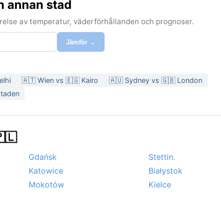
n annan stad
förelse av temperatur, väderförhållanden och prognoser.
Jämför →
elhi
🇦🇹 Wien vs 🇪🇬 Kairo
🇦🇺 Sydney vs 🇬🇧 London
staden
🇵🇱
Gdańsk
Stettin.
Katowice
Białystok
Mokotów
Kielce