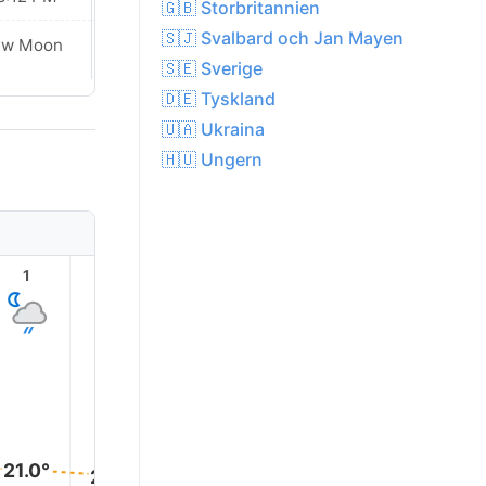
🇬🇧 Storbritannien
🇸🇯 Svalbard och Jan Mayen
ew Moon
New Moon
🇸🇪 Sverige
🇩🇪 Tyskland
🇺🇦 Ukraina
🇭🇺 Ungern
1
2
3
4
5
6
21.0°
21.0°
20.0°
20.0°
20.0°