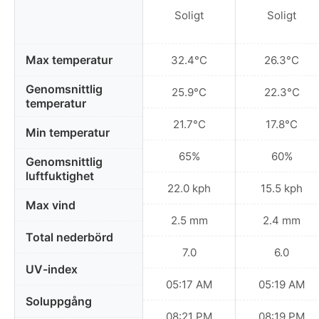
Soligt
Soligt
Max temperatur
32.4°C
26.3°C
Genomsnittlig
25.9°C
22.3°C
temperatur
21.7°C
17.8°C
Min temperatur
65%
60%
Genomsnittlig
luftfuktighet
22.0 kph
15.5 kph
Max vind
2.5 mm
2.4 mm
Total nederbörd
7.0
6.0
UV-index
05:17 AM
05:19 AM
Soluppgång
08:21 PM
08:19 PM