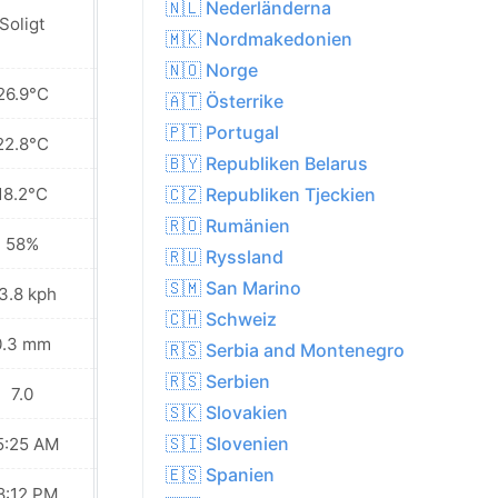
🇳🇱 Nederländerna
Soligt
Soligt
🇲🇰 Nordmakedonien
🇳🇴 Norge
26.9°C
22.5°C
🇦🇹 Österrike
🇵🇹 Portugal
22.8°C
17.9°C
🇧🇾 Republiken Belarus
18.2°C
13.2°C
🇨🇿 Republiken Tjeckien
🇷🇴 Rumänien
58%
53%
🇷🇺 Ryssland
🇸🇲 San Marino
3.8 kph
16.6 kph
🇨🇭 Schweiz
0.3 mm
0.0 mm
🇷🇸 Serbia and Montenegro
🇷🇸 Serbien
7.0
6.0
🇸🇰 Slovakien
🇸🇮 Slovenien
5:25 AM
05:26 AM
🇪🇸 Spanien
8:12 PM
08:10 PM