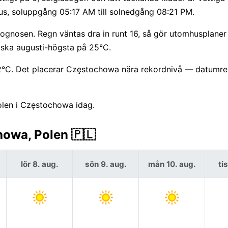
us, soluppgång 05:17 AM till solnedgång 08:21 PM.
ognosen. Regn väntas dra in runt 16, så gör utomhusplaner
iska augusti-högsta på 25°C.
 22°C. Det placerar Częstochowa nära rekordnivå — datumre
olen i Częstochowa idag.
owa, Polen 🇵🇱
lör 8. aug.
sön 9. aug.
mån 10. aug.
ti