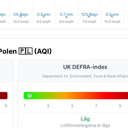
egn
5% Regn
0.6 mm
0.7 mm
12% Regn
0.0 mm
↑
↑
↑
↑
↑
↑
km/h
13.0 km/h
5.0 km/h
8.0 km/h
7.0 km/h
10.0 km/h
Polen 🇵🇱 (AQI)
UK DEFRA-index
Department for Environment, Food & Rural Affair
1
6
1
3
5
7
9
Låg
Luftföroreningarna är låga