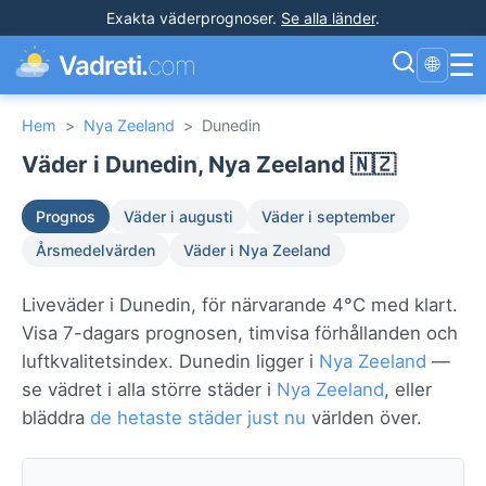
Exakta väderprognoser
.
Se alla länder
.
☰
Vadreti.
com
🌐
Hem
>
Nya Zeeland
>
Dunedin
Väder i Dunedin, Nya Zeeland 🇳🇿
Prognos
Väder i augusti
Väder i september
Årsmedelvärden
Väder i Nya Zeeland
Liveväder i Dunedin, för närvarande 4°C med klart.
Visa 7-dagars prognosen, timvisa förhållanden och
luftkvalitetsindex. Dunedin ligger i
Nya Zeeland
—
se vädret i alla större städer i
Nya Zeeland
, eller
bläddra
de hetaste städer just nu
världen över.