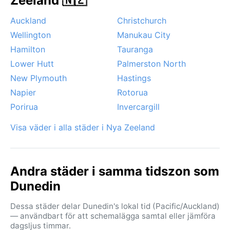
Zeeland 🇳🇿
Anmärkningsvärda väderfenomen är ovanliga, men
Auckland
Christchurch
dimma kan förekomma över hamnen på morgnarna,
Wellington
Manukau City
och kalla vindar från söder kan föra med sig snöfall till
närliggande höjder vintertid. Inga tropiska stormar
Hamilton
Tauranga
eller monsuner – istället präglas klimatet av stadiga
Lower Hutt
Palmerston North
västvindar som ger ett svalt, fuktigt år.
New Plymouth
Hastings
Napier
Rotorua
Porirua
Invercargill
Visa väder i alla städer i Nya Zeeland
Andra städer i samma tidszon som
Dunedin
Dessa städer delar Dunedin's lokal tid (Pacific/Auckland)
— användbart för att schemalägga samtal eller jämföra
dagsljus timmar.