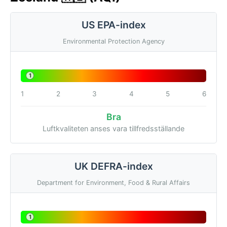
US EPA-index
Environmental Protection Agency
1
1
2
3
4
5
6
Bra
Luftkvaliteten anses vara tillfredsställande
UK DEFRA-index
Department for Environment, Food & Rural Affairs
1