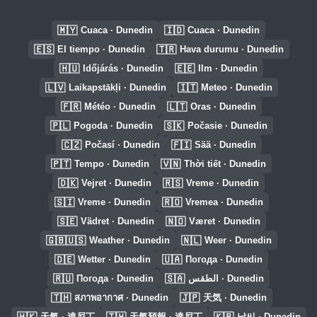
🇲🇾
🇮🇩
Cuaca · Dunedin
Cuaca · Dunedin
🇪🇸
🇹🇷
El tiempo · Dunedin
Hava durumu · Dunedin
🇭🇺
🇪🇪
Időjárás · Dunedin
Ilm · Dunedin
🇱🇻
🇮🇹
Laikapstākļi · Dunedin
Meteo · Dunedin
🇫🇷
🇱🇹
Météo · Dunedin
Oras · Dunedin
🇵🇱
🇸🇰
Pogoda · Dunedin
Počasie · Dunedin
🇨🇿
🇫🇮
Počasí · Dunedin
Sää · Dunedin
🇵🇹
🇻🇳
Tempo · Dunedin
Thời tiết · Dunedin
🇩🇰
🇷🇸
Vejret · Dunedin
Vreme · Dunedin
🇸🇮
🇷🇴
Vreme · Dunedin
Vremea · Dunedin
🇸🇪
🇳🇴
Vädret · Dunedin
Været · Dunedin
🇬🇧🇺🇸
🇳🇱
Weather · Dunedin
Weer · Dunedin
🇩🇪
🇺🇦
Wetter · Dunedin
Погода · Dunedin
🇷🇺
🇸🇦
Погода · Dunedin
الطقس · Dunedin
🇹🇭
🇯🇵
สภาพอากาศ · Dunedin
天気 · Dunedin
🇭🇰
🇹🇼
🇰🇷
天氣 · 達尼丁
天氣預報 · 達尼丁
날씨 · Dunedin