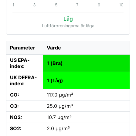
1
3
5
7
9
10
Låg
Luftföroreningarna är låga
Parameter
Värde
US EPA-
1 (Bra)
index:
UK DEFRA-
1 (Låg)
index:
CO:
117.0 µg/m³
O3:
25.0 µg/m³
NO2:
10.7 µg/m³
SO2:
2.0 µg/m³