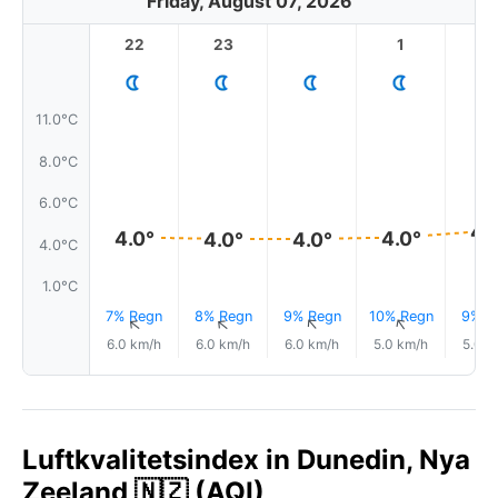
Friday, August 07, 2026
22
23
1
2
11.0°C
8.0°C
6.0°C
4.
4.0°
4.0°
4.0°
4.0°
4.0°C
1.0°C
7% Regn
8% Regn
9% Regn
10% Regn
9% R
↑
↑
↑
↑
6.0 km/h
6.0 km/h
6.0 km/h
5.0 km/h
5.0 k
Luftkvalitetsindex in Dunedin, Nya
Zeeland 🇳🇿 (AQI)