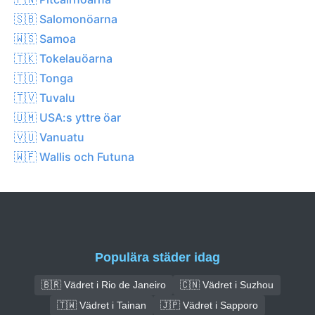
🇸🇧 Salomonöarna
🇼🇸 Samoa
🇹🇰 Tokelauöarna
🇹🇴 Tonga
🇹🇻 Tuvalu
🇺🇲 USA:s yttre öar
🇻🇺 Vanuatu
🇼🇫 Wallis och Futuna
Populära städer idag
🇧🇷 Vädret i Rio de Janeiro
🇨🇳 Vädret i Suzhou
🇹🇼 Vädret i Tainan
🇯🇵 Vädret i Sapporo