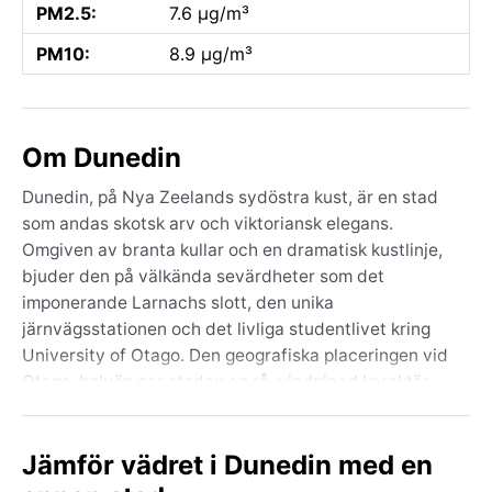
PM2.5:
7.6 µg/m³
PM10:
8.9 µg/m³
Om Dunedin
Dunedin, på Nya Zeelands sydöstra kust, är en stad
som andas skotsk arv och viktoriansk elegans.
Omgiven av branta kullar och en dramatisk kustlinje,
bjuder den på välkända sevärdheter som det
imponerande Larnachs slott, den unika
järnvägsstationen och det livliga studentlivet kring
University of Otago. Den geografiska placeringen vid
Otago-halvön ger staden en rå, vindpinad karaktär,
med storslagna vyer över Stilla havet och ofta
molniga himlar. Stämningen är avslappnad ändå
Jämför vädret i Dunedin med en
intellektuell, en blandning av kulturliv och närhet till
vidsträckt natur.