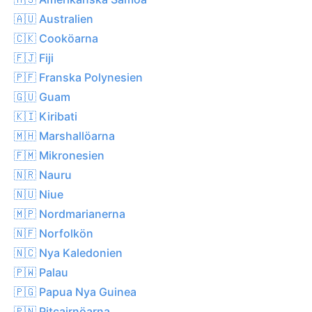
🇦🇺 Australien
🇨🇰 Cooköarna
🇫🇯 Fiji
🇵🇫 Franska Polynesien
🇬🇺 Guam
🇰🇮 Kiribati
🇲🇭 Marshallöarna
🇫🇲 Mikronesien
🇳🇷 Nauru
🇳🇺 Niue
🇲🇵 Nordmarianerna
🇳🇫 Norfolkön
🇳🇨 Nya Kaledonien
🇵🇼 Palau
🇵🇬 Papua Nya Guinea
🇵🇳 Pitcairnöarna