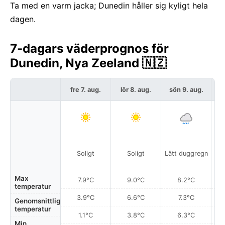
Ta med en varm jacka; Dunedin håller sig kyligt hela
dagen.
7-dagars väderprognos för
Dunedin, Nya Zeeland 🇳🇿
fre 7. aug.
lör 8. aug.
sön 9. aug.
må
Lo
Soligt
Soligt
Lätt duggregn
Max
7.9°C
9.0°C
8.2°C
temperatur
3.9°C
6.6°C
7.3°C
Genomsnittlig
temperatur
1.1°C
3.8°C
6.3°C
Min