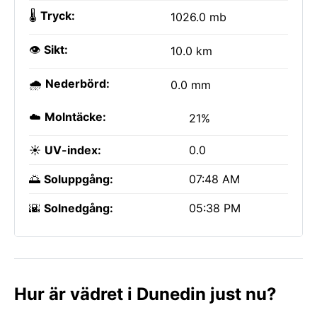
🌡️
Tryck:
1026.0 mb
👁️
Sikt:
10.0 km
🌧️
Nederbörd:
0.0 mm
☁️
Molntäcke:
21%
☀️
UV-index:
0.0
🌅
Soluppgång:
07:48 AM
🌇
Solnedgång:
05:38 PM
Hur är vädret i Dunedin just nu?