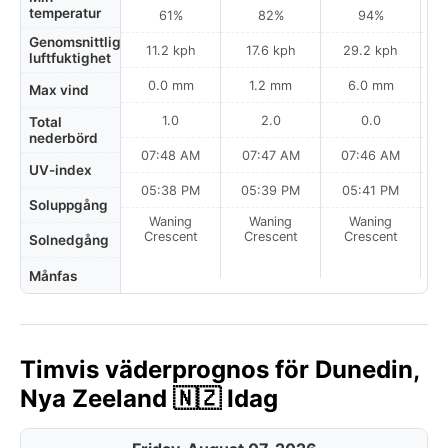
temperatur
61%
82%
94%
Genomsnittlig
11.2 kph
17.6 kph
29.2 kph
luftfuktighet
0.0 mm
1.2 mm
6.0 mm
Max vind
1.0
2.0
0.0
Total
nederbörd
07:48 AM
07:47 AM
07:46 AM
UV-index
05:38 PM
05:39 PM
05:41 PM
Soluppgång
Waning
Waning
Waning
N
Crescent
Crescent
Crescent
Solnedgång
Månfas
Timvis väderprognos för Dunedin,
Nya Zeeland 🇳🇿 Idag