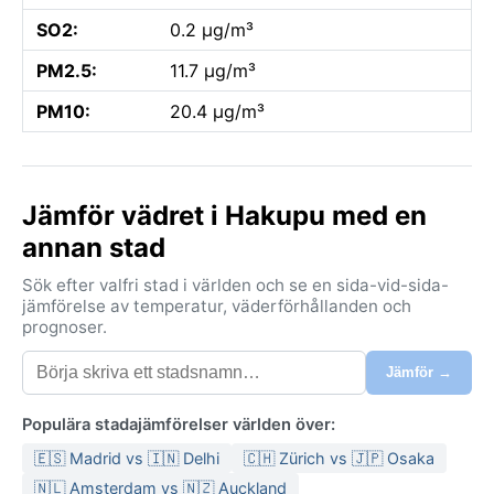
SO2:
0.2 µg/m³
PM2.5:
11.7 µg/m³
PM10:
20.4 µg/m³
Jämför vädret i Hakupu med en
annan stad
Sök efter valfri stad i världen och se en sida-vid-sida-
jämförelse av temperatur, väderförhållanden och
prognoser.
Jämför →
Populära stadajämförelser världen över:
🇪🇸 Madrid vs 🇮🇳 Delhi
🇨🇭 Zürich vs 🇯🇵 Osaka
🇳🇱 Amsterdam vs 🇳🇿 Auckland