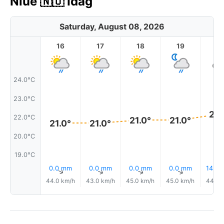
Niue 🇳🇺 Idag
Saturday, August 08, 2026
16
17
18
19
2
24.0°C
23.0°C
22.
22.0°C
21.0°
21.0°
21.0°
21.0°
20.0°C
19.0°C
0.0 mm
0.0 mm
0.0 mm
0.0 mm
14% R
↑
↑
↑
↑
44.0 km/h
43.0 km/h
45.0 km/h
45.0 km/h
44.0 