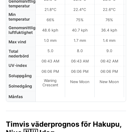
Genomsnittlig
temperatur
21.8°C
22.4°C
22.6°C
Min
temperatur
66%
75%
76%
Genomsnittlig
48.6 kph
40.7 kph
36.4 kph
luftfuktighet
1.0 mm
1.7 mm
1.4 mm
Max vind
5.0
8.0
9.0
Total
nederbörd
06:43 AM
06:43 AM
06:42 AM
UV-index
06:06 PM
06:06 PM
06:06 PM
Soluppgång
Waning
New Moon
New Moon
N
Crescent
Solnedgång
Månfas
Timvis väderprognos för Hakupu,