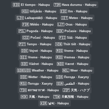
🇪🇸
🇹🇷
El tiempo · Hakupu
Hava durumu · Hakupu
🇭🇺
🇪🇪
Időjárás · Hakupu
Ilm · Hakupu
🇱🇻
🇮🇹
Laikapstākļi · Hakupu
Meteo · Hakupu
🇫🇷
🇱🇹
Météo · Hakupu
Oras · Hakupu
🇵🇱
🇸🇰
Pogoda · Hakupu
Počasie · Hakupu
🇨🇿
🇫🇮
Počasí · Hakupu
Sää · Hakupu
🇵🇹
🇻🇳
Tempo · Hakupu
Thời tiết · Hakupu
🇩🇰
🇷🇸
Vejret · Hakupu
Vreme · Hakupu
🇸🇮
🇷🇴
Vreme · Hakupu
Vremea · Hakupu
🇸🇪
🇳🇴
Vädret · Hakupu
Været · Hakupu
🇬🇧🇺🇸
🇳🇱
Weather · Hakupu
Weer · Hakupu
🇩🇪
🇺🇦
Wetter · Hakupu
Погода · Хакупу
🇷🇺
🇸🇦
Погода · Хакупу
الطقس · Hakupu
🇹🇭
🇯🇵
สภาพอากาศ · Hakupu
天気 · ハクプ
🇭🇰
🇹🇼
天氣 · Hakupu
天氣預報 · Hakupu
🇰🇷
날씨 · Hakupu