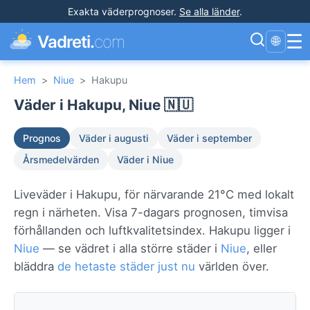
Exakta väderprognoser
.
Se alla länder
.
☰
Vadreti.
com
🌐
Hem
>
Niue
>
Hakupu
Väder i Hakupu, Niue 🇳🇺
Prognos
Väder i augusti
Väder i september
Årsmedelvärden
Väder i Niue
Liveväder i Hakupu, för närvarande 21°C med lokalt
regn i närheten. Visa 7-dagars prognosen, timvisa
förhållanden och luftkvalitetsindex. Hakupu ligger i
Niue
— se vädret i alla större städer i
Niue
, eller
bläddra
de hetaste städer just nu
världen över.