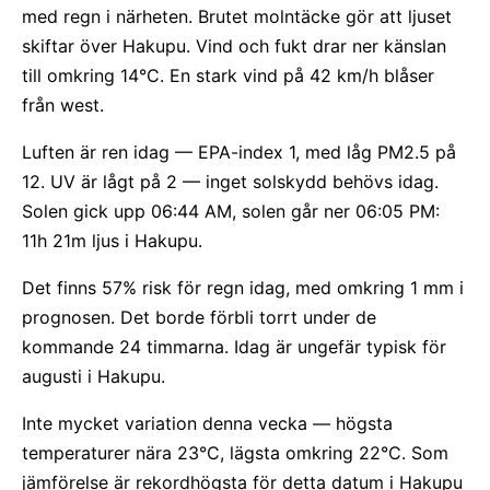
med regn i närheten. Brutet molntäcke gör att ljuset
skiftar över Hakupu. Vind och fukt drar ner känslan
till omkring 14°C. En stark vind på 42 km/h blåser
från west.
Luften är ren idag — EPA-index 1, med låg PM2.5 på
12. UV är lågt på 2 — inget solskydd behövs idag.
Solen gick upp 06:44 AM, solen går ner 06:05 PM:
11h 21m ljus i Hakupu.
Det finns 57% risk för regn idag, med omkring 1 mm i
prognosen. Det borde förbli torrt under de
kommande 24 timmarna. Idag är ungefär typisk för
augusti i Hakupu.
Inte mycket variation denna vecka — högsta
temperaturer nära 23°C, lägsta omkring 22°C. Som
jämförelse är rekordhögsta för detta datum i Hakupu