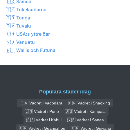
🇼🇸 Samoa
🇹🇰 Tokelauöarna
🇹🇴 Tonga
🇹🇻 Tuvalu
🇺🇲 USA:s yttre öar
🇻🇺 Vanuatu
🇼🇫 Wallis och Futuna
Populära städer idag
🇮🇳 Vädret i Vadodara
🇨🇳 Vädret i Shaoxing
🇮🇳 Vädret i Pune
🇺🇬 Vädret i Kampala
🇦🇫 Vädret i Kabul
🇾🇪 Vädret i Sanaa
🇨🇳 Vädret i Guangzhou
🇨🇳 Vädret i Guiyang