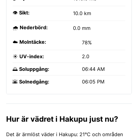
👁️
Sikt:
10.0 km
🌧️
Nederbörd:
0.0 mm
☁️
Molntäcke:
78%
☀️
UV-index:
2.0
🌅
Soluppgång:
06:44 AM
🌇
Solnedgång:
06:05 PM
Hur är vädret i Hakupu just nu?
Det är ärmlöst väder i Hakupu: 21°C och områden