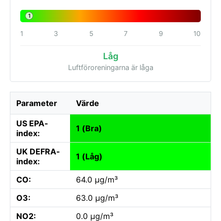
1
1
3
5
7
9
10
Låg
Luftföroreningarna är låga
Parameter
Värde
US EPA-
1 (Bra)
index:
UK DEFRA-
1 (Låg)
index:
CO:
64.0 µg/m³
O3:
63.0 µg/m³
NO2:
0.0 µg/m³