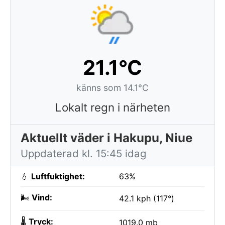
21.1°C
känns som 14.1°C
Lokalt regn i närheten
Aktuellt väder i Hakupu, Niue
Uppdaterad kl. 15:45 idag
💧
Luftfuktighet:
63%
🌬️
Vind:
42.1 kph (117°)
🌡️
Tryck:
1019.0 mb