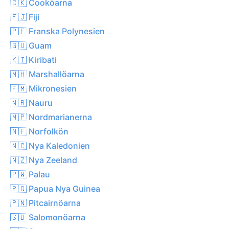
🇨🇰 Cooköarna
🇫🇯 Fiji
🇵🇫 Franska Polynesien
🇬🇺 Guam
🇰🇮 Kiribati
🇲🇭 Marshallöarna
🇫🇲 Mikronesien
🇳🇷 Nauru
🇲🇵 Nordmarianerna
🇳🇫 Norfolkön
🇳🇨 Nya Kaledonien
🇳🇿 Nya Zeeland
🇵🇼 Palau
🇵🇬 Papua Nya Guinea
🇵🇳 Pitcairnöarna
🇸🇧 Salomonöarna