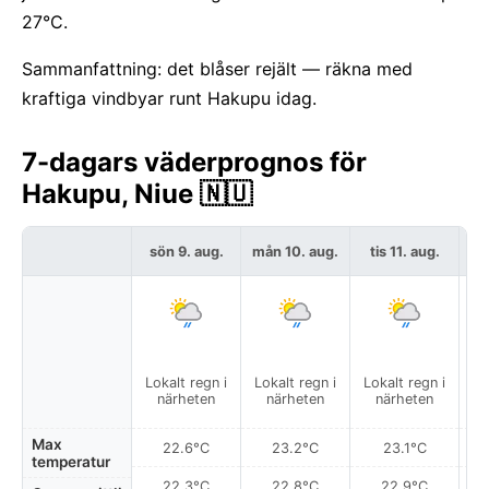
27°C.
Sammanfattning: det blåser rejält — räkna med
kraftiga vindbyar runt Hakupu idag.
7-dagars väderprognos för
Hakupu, Niue 🇳🇺
sön 9. aug.
mån 10. aug.
tis 11. aug.
on
Lokalt regn i
Lokalt regn i
Lokalt regn i
Lo
närheten
närheten
närheten
Max
22.6°C
23.2°C
23.1°C
temperatur
22.3°C
22.8°C
22.9°C