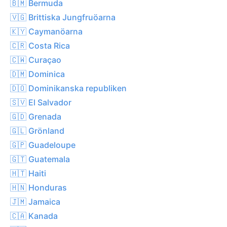
🇧🇲 Bermuda
🇻🇬 Brittiska Jungfruöarna
🇰🇾 Caymanöarna
🇨🇷 Costa Rica
🇨🇼 Curaçao
🇩🇲 Dominica
🇩🇴 Dominikanska republiken
🇸🇻 El Salvador
🇬🇩 Grenada
🇬🇱 Grönland
🇬🇵 Guadeloupe
🇬🇹 Guatemala
🇭🇹 Haiti
🇭🇳 Honduras
🇯🇲 Jamaica
🇨🇦 Kanada