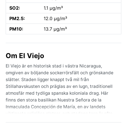
SO2:
1.1 µg/m³
PM2.5:
12.0 µg/m³
PM10:
13.7 µg/m³
Om El Viejo
El Viejo är en historisk stad i västra Nicaragua,
omgiven av böljande sockerrörsfält och grönskande
slätter. Staden ligger knappt två mil från
Stillahavskusten och präglas av en lugn, traditionell
atmosfär med tydliga spanska koloniala drag. Här
finns den stora basilikan Nuestra Señora de la
Inmaculada Concepción de María, en av landets
viktigaste religiösa platser, och stadens torg är ofta
fyllt av doften från tropiska blommor. Det omgivande