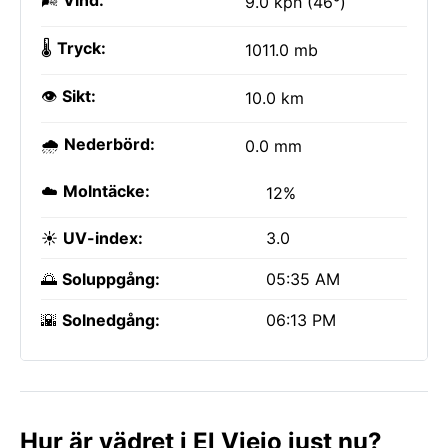
🌬️
Vind:
9.0 kph (46°)
🌡️
Tryck:
1011.0 mb
👁️
Sikt:
10.0 km
🌧️
Nederbörd:
0.0 mm
☁️
Molntäcke:
12%
☀️
UV-index:
3.0
🌅
Soluppgång:
05:35 AM
🌇
Solnedgång:
06:13 PM
Hur är vädret i El Viejo just nu?