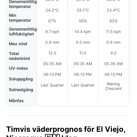
Genomsnittlig
temperatur
24.2°C
25.1°C
23.4°C
Min
temperatur
67%
56%
62%
Genomsnittlig
9.7 kph
14.4 kph
11.5 kph
luftfuktighet
0.9 mm
0.0 mm
0.9 mm
Max vind
12.0
11.0
9.0
Total
nederbörd
05:35 AM
05:35 AM
05:35 AM
0
UV-index
06:13 PM
06:13 PM
06:13 PM
Soluppgång
Waning
Last Quarter
Last Quarter
Crescent
Solnedgång
Månfas
Timvis väderprognos för El Viejo,