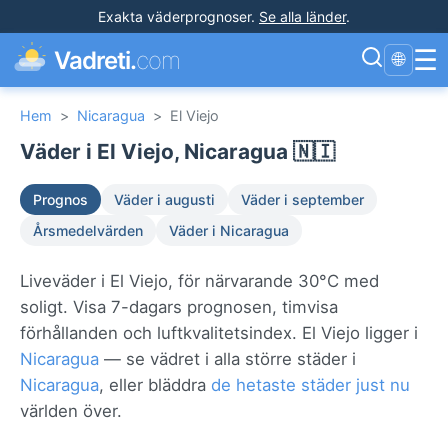
Exakta väderprognoser
.
Se alla länder
.
☰
Vadreti.
com
🌐
Hem
>
Nicaragua
>
El Viejo
Väder i El Viejo, Nicaragua 🇳🇮
Prognos
Väder i augusti
Väder i september
Årsmedelvärden
Väder i Nicaragua
Liveväder i El Viejo, för närvarande 30°C med
soligt. Visa 7-dagars prognosen, timvisa
förhållanden och luftkvalitetsindex. El Viejo ligger i
Nicaragua
— se vädret i alla större städer i
Nicaragua
, eller bläddra
de hetaste städer just nu
världen över.