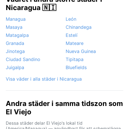
himlen klar, luften behaglig och risken för oväder
Nicaragua 🇳🇮
minimal. Regnperioden kan dock bjuda på dramatiska
åskväder och en frodigare grönska. Orkansäsongen
Managua
León
sträcker sig från juni till november, och även om El
Masaya
Chinandega
Viejo sällan träffas direkt, kan tropiska stormar orsaka
Matagalpa
Estelí
kraftiga skyfall och vindbyar. Under torrperioden
blåser ofta en mild bris in från kusten, medan
Granada
Mateare
regnperioden präglas av stilla, tryckande hetta innan
Jinotega
Nueva Guinea
skyarna öppnar sig.
Ciudad Sandino
Tipitapa
Juigalpa
Bluefields
Visa väder i alla städer i Nicaragua
Andra städer i samma tidszon som
El Viejo
Dessa städer delar El Viejo's lokal tid
(America/Managua) — användbart för att schemalägga