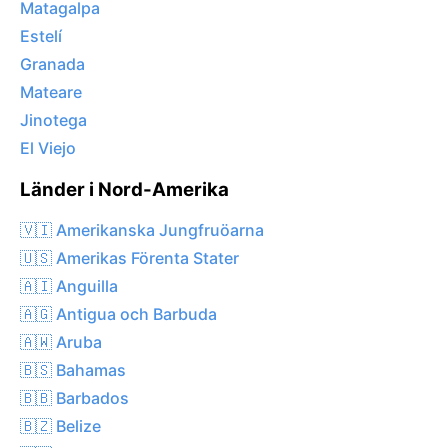
Matagalpa
Estelí
Granada
Mateare
Jinotega
El Viejo
Länder i Nord-Amerika
🇻🇮 Amerikanska Jungfruöarna
🇺🇸 Amerikas Förenta Stater
🇦🇮 Anguilla
🇦🇬 Antigua och Barbuda
🇦🇼 Aruba
🇧🇸 Bahamas
🇧🇧 Barbados
🇧🇿 Belize