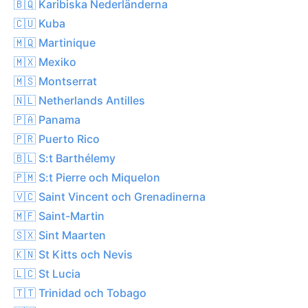
🇧🇶 Karibiska Nederländerna
🇨🇺 Kuba
🇲🇶 Martinique
🇲🇽 Mexiko
🇲🇸 Montserrat
🇳🇱 Netherlands Antilles
🇵🇦 Panama
🇵🇷 Puerto Rico
🇧🇱 S:t Barthélemy
🇵🇲 S:t Pierre och Miquelon
🇻🇨 Saint Vincent och Grenadinerna
🇲🇫 Saint-Martin
🇸🇽 Sint Maarten
🇰🇳 St Kitts och Nevis
🇱🇨 St Lucia
🇹🇹 Trinidad och Tobago