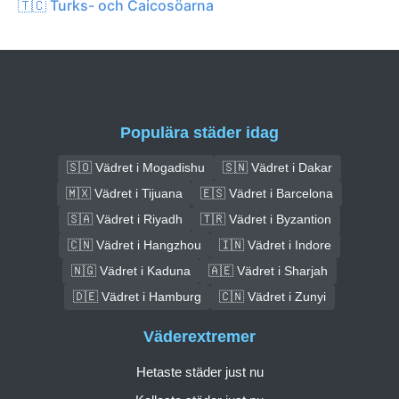
🇹🇨 Turks- och Caicosöarna
Populära städer idag
🇸🇴 Vädret i Mogadishu
🇸🇳 Vädret i Dakar
🇲🇽 Vädret i Tijuana
🇪🇸 Vädret i Barcelona
🇸🇦 Vädret i Riyadh
🇹🇷 Vädret i Byzantion
🇨🇳 Vädret i Hangzhou
🇮🇳 Vädret i Indore
🇳🇬 Vädret i Kaduna
🇦🇪 Vädret i Sharjah
🇩🇪 Vädret i Hamburg
🇨🇳 Vädret i Zunyi
Väderextremer
Hetaste städer just nu