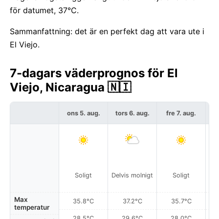
för datumet, 37°C.
Sammanfattning: det är en perfekt dag att vara ute i
El Viejo.
7-dagars väderprognos för El
Viejo, Nicaragua 🇳🇮
ons 5. aug.
tors 6. aug.
fre 7. aug.
l
Soligt
Delvis molnigt
Soligt
Del
Max
35.8°C
37.2°C
35.7°C
temperatur
28.5°C
29.6°C
28.0°C