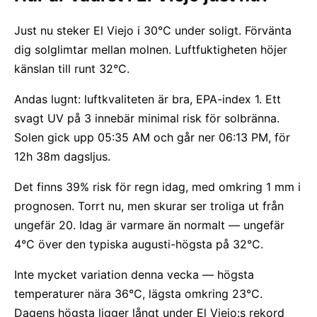
Just nu steker El Viejo i 30°C under soligt. Förvänta
dig solglimtar mellan molnen. Luftfuktigheten höjer
känslan till runt 32°C.
Andas lugnt: luftkvaliteten är bra, EPA-index 1. Ett
svagt UV på 3 innebär minimal risk för solbränna.
Solen gick upp 05:35 AM och går ner 06:13 PM, för
12h 38m dagsljus.
Det finns 39% risk för regn idag, med omkring 1 mm i
prognosen. Torrt nu, men skurar ser troliga ut från
ungefär 20. Idag är varmare än normalt — ungefär
4°C över den typiska augusti-högsta på 32°C.
Inte mycket variation denna vecka — högsta
temperaturer nära 36°C, lägsta omkring 23°C.
Dagens högsta ligger långt under El Viejo:s rekord