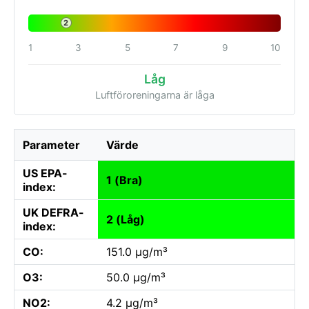
2
1
3
5
7
9
10
Låg
Luftföroreningarna är låga
Parameter
Värde
US EPA-
1 (Bra)
index:
UK DEFRA-
2 (Låg)
index:
CO:
151.0 µg/m³
O3:
50.0 µg/m³
NO2:
4.2 µg/m³