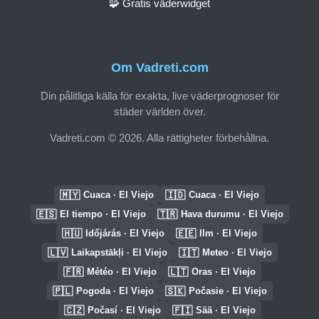
🧩 Gratis väderwidget
Om Vadreti.com
Din pålitliga källa för exakta, live väderprognoser för
städer världen över.
Vadreti.com © 2026. Alla rättigheter förbehållna.
🇲🇾
🇮🇩
Cuaca · El Viejo
Cuaca · El Viejo
🇪🇸
🇹🇷
El tiempo · El Viejo
Hava durumu · El Viejo
🇭🇺
🇪🇪
Időjárás · El Viejo
Ilm · El Viejo
🇱🇻
🇮🇹
Laikapstākļi · El Viejo
Meteo · El Viejo
🇫🇷
🇱🇹
Météo · El Viejo
Oras · El Viejo
🇵🇱
🇸🇰
Pogoda · El Viejo
Počasie · El Viejo
🇨🇿
🇫🇮
Počasí · El Viejo
Sää · El Viejo