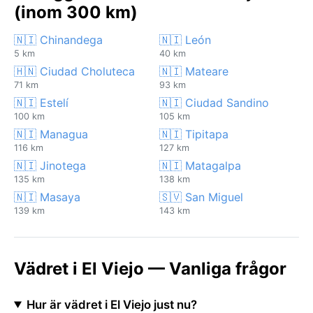
(inom 300 km)
🇳🇮 Chinandega
🇳🇮 León
5 km
40 km
🇭🇳 Ciudad Choluteca
🇳🇮 Mateare
71 km
93 km
🇳🇮 Estelí
🇳🇮 Ciudad Sandino
100 km
105 km
🇳🇮 Managua
🇳🇮 Tipitapa
116 km
127 km
🇳🇮 Jinotega
🇳🇮 Matagalpa
135 km
138 km
🇳🇮 Masaya
🇸🇻 San Miguel
139 km
143 km
Vädret i El Viejo — Vanliga frågor
Hur är vädret i El Viejo just nu?