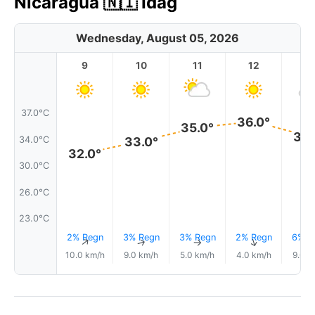
Nicaragua 🇳🇮 Idag
Wednesday, August 05, 2026
9
10
11
12
1
37.0°C
36.0°
35.0°
34.
34.0°C
33.0°
32.0°
30.0°C
26.0°C
23.0°C
2% Regn
3% Regn
3% Regn
2% Regn
6% R
↑
↑
↑
↑
10.0 km/h
9.0 km/h
5.0 km/h
4.0 km/h
9.0 k