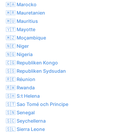
🇲🇦 Marocko
🇲🇷 Mauretanien
🇲🇺 Mauritius
🇾🇹 Mayotte
🇲🇿 Moçambique
🇳🇪 Niger
🇳🇬 Nigeria
🇨🇬 Republiken Kongo
🇸🇸 Republiken Sydsudan
🇷🇪 Réunion
🇷🇼 Rwanda
🇸🇭 S:t Helena
🇸🇹 Sao Tomé och Principe
🇸🇳 Senegal
🇸🇨 Seychellerna
🇸🇱 Sierra Leone