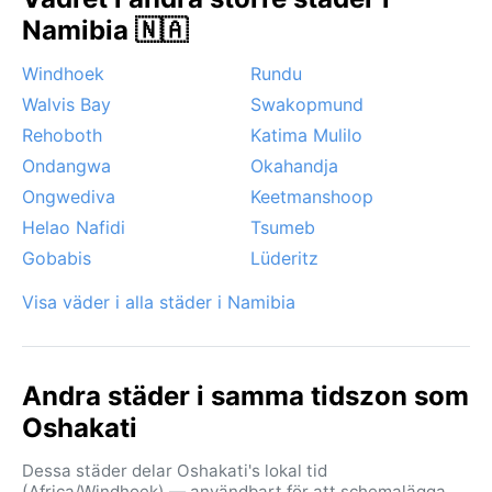
svämmar över – är som lägst. Noterbara
Namibia 🇳🇦
väderfenomen inkluderar perioder av dammiga vindar
i slutet av vintern och tidiga mornar med tjock dimma
Windhoek
Rundu
som lindrar upp under förmiddagen. Orkaner och
Walvis Bay
Swakopmund
monsuner förekommer inte, men heta perioder med
temperaturer över 40°C kan inträffa strax före
Rehoboth
Katima Mulilo
regnens ankomst.
Ondangwa
Okahandja
Ongwediva
Keetmanshoop
Helao Nafidi
Tsumeb
Gobabis
Lüderitz
Visa väder i alla städer i Namibia
Andra städer i samma tidszon som
Oshakati
Dessa städer delar Oshakati's lokal tid
(Africa/Windhoek) — användbart för att schemalägga