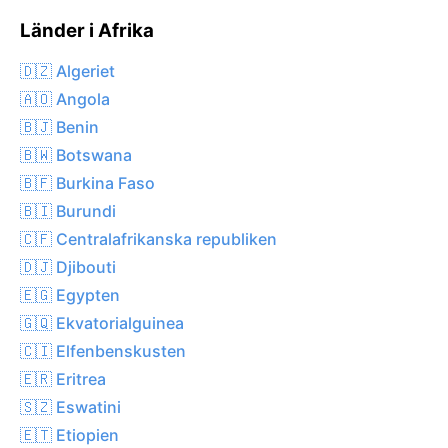
Länder i Afrika
🇩🇿 Algeriet
🇦🇴 Angola
🇧🇯 Benin
🇧🇼 Botswana
🇧🇫 Burkina Faso
🇧🇮 Burundi
🇨🇫 Centralafrikanska republiken
🇩🇯 Djibouti
🇪🇬 Egypten
🇬🇶 Ekvatorialguinea
🇨🇮 Elfenbenskusten
🇪🇷 Eritrea
🇸🇿 Eswatini
🇪🇹 Etiopien