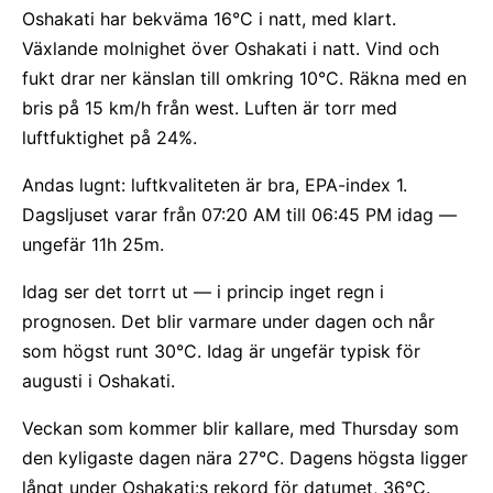
Oshakati har bekväma 16°C i natt, med klart.
Växlande molnighet över Oshakati i natt. Vind och
fukt drar ner känslan till omkring 10°C. Räkna med en
bris på 15 km/h från west. Luften är torr med
luftfuktighet på 24%.
Andas lugnt: luftkvaliteten är bra, EPA-index 1.
Dagsljuset varar från 07:20 AM till 06:45 PM idag —
ungefär 11h 25m.
Idag ser det torrt ut — i princip inget regn i
prognosen. Det blir varmare under dagen och når
som högst runt 30°C. Idag är ungefär typisk för
augusti i Oshakati.
Veckan som kommer blir kallare, med Thursday som
den kyligaste dagen nära 27°C. Dagens högsta ligger
långt under Oshakati:s rekord för datumet, 36°C.