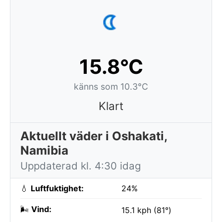
15.8°C
känns som 10.3°C
Klart
Aktuellt väder i Oshakati,
Namibia
Uppdaterad kl. 4:30 idag
💧
Luftfuktighet:
24%
🌬️
Vind:
15.1 kph (81°)