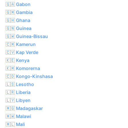
🇬🇦 Gabon
🇬🇲 Gambia
🇬🇭 Ghana
🇬🇳 Guinea
🇬🇼 Guinea-Bissau
🇨🇲 Kamerun
🇨🇻 Kap Verde
🇰🇪 Kenya
🇰🇲 Komorerna
🇨🇩 Kongo-Kinshasa
🇱🇸 Lesotho
🇱🇷 Liberia
🇱🇾 Libyen
🇲🇬 Madagaskar
🇲🇼 Malawi
🇲🇱 Mali