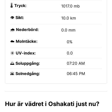
🌡️
Tryck:
1017.0 mb
👁️
Sikt:
10.0 km
🌧️
Nederbörd:
0.0 mm
☁️
Molntäcke:
0%
☀️
UV-index:
0.0
🌅
Soluppgång:
07:20 AM
🌇
Solnedgång:
06:45 PM
Hur är vädret i Oshakati just nu?