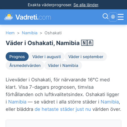
Exakta väderprognoser
.
Se alla länder
.
☰
Vadreti.
com
🌐
Hem
>
Namibia
>
Oshakati
Väder i Oshakati, Namibia 🇳🇦
Prognos
Väder i augusti
Väder i september
Årsmedelvärden
Väder i Namibia
Liveväder i Oshakati, för närvarande 16°C med
klart. Visa 7-dagars prognosen, timvisa
förhållanden och luftkvalitetsindex. Oshakati ligger
i
Namibia
— se vädret i alla större städer i
Namibia
,
eller bläddra
de hetaste städer just nu
världen över.