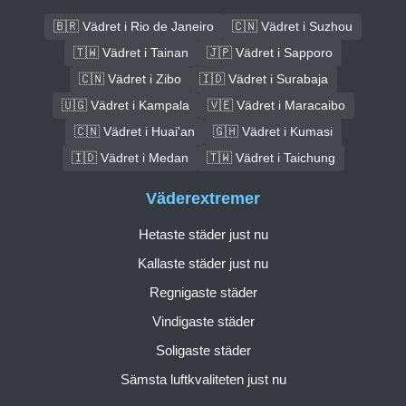
🇧🇷 Vädret i Rio de Janeiro
🇨🇳 Vädret i Suzhou
🇹🇼 Vädret i Tainan
🇯🇵 Vädret i Sapporo
🇨🇳 Vädret i Zibo
🇮🇩 Vädret i Surabaja
🇺🇬 Vädret i Kampala
🇻🇪 Vädret i Maracaibo
🇨🇳 Vädret i Huai'an
🇬🇭 Vädret i Kumasi
🇮🇩 Vädret i Medan
🇹🇼 Vädret i Taichung
Väderextremer
Hetaste städer just nu
Kallaste städer just nu
Regnigaste städer
Vindigaste städer
Soligaste städer
Sämsta luftkvaliteten just nu