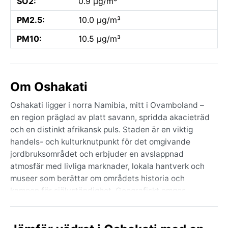
SO2:
0.9 µg/m³
PM2.5:
10.0 µg/m³
PM10:
10.5 µg/m³
Om Oshakati
Oshakati ligger i norra Namibia, mitt i Ovamboland –
en region präglad av platt savann, spridda akacieträd
och en distinkt afrikansk puls. Staden är en viktig
handels- och kulturknutpunkt för det omgivande
jordbruksområdet och erbjuder en avslappnad
atmosfär med livliga marknader, lokala hantverk och
museer som berättar om områdets historia och
kampen för självständighet. Geografiskt omges
Oshakati av säsongsbetonade flodbäddar (oshanas)
som under regntiden förvandlar landskapet till
grönskande våtmarker.