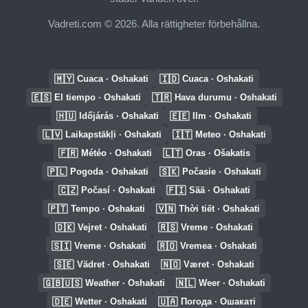
Vadreti.com © 2026. Alla rättigheter förbehållna.
🇲🇾
🇮🇩
Cuaca · Oshakati
Cuaca · Oshakati
🇪🇸
🇹🇷
El tiempo · Oshakati
Hava durumu · Oshakati
🇭🇺
🇪🇪
Időjárás · Oshakati
Ilm · Oshakati
🇱🇻
🇮🇹
Laikapstākļi · Oshakati
Meteo · Oshakati
🇫🇷
🇱🇹
Météo · Oshakati
Oras · Ošakatis
🇵🇱
🇸🇰
Pogoda · Oshakati
Počasie · Oshakati
🇨🇿
🇫🇮
Počasí · Oshakati
Sää · Oshakati
🇵🇹
🇻🇳
Tempo · Oshakati
Thời tiết · Oshakati
🇩🇰
🇷🇸
Vejret · Oshakati
Vreme · Oshakati
🇸🇮
🇷🇴
Vreme · Oshakati
Vremea · Oshakati
🇸🇪
🇳🇴
Vädret · Oshakati
Været · Oshakati
🇬🇧🇺🇸
🇳🇱
Weather · Oshakati
Weer · Oshakati
🇩🇪
🇺🇦
Wetter · Oshakati
Погода · Ошакаті