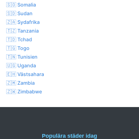
🇸🇴 Somalia
🇸🇩 Sudan
🇿🇦 Sydafrika
🇹🇿 Tanzania
🇹🇩 Tchad
🇹🇬 Togo
🇹🇳 Tunisien
🇺🇬 Uganda
🇪🇭 Västsahara
🇿🇲 Zambia
🇿🇼 Zimbabwe
Populära städer idag