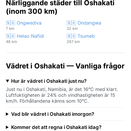
Närliggande städer till Oshakati
(inom 300 km)
🇳🇦 Ongwediva
🇳🇦 Ondangwa
7 km
32 km
🇳🇦 Helao Nafidi
🇳🇦 Tsumeb
48 km
267 km
Vädret i Oshakati — Vanliga frågor
Hur är vädret i Oshakati just nu?
Just nu i Oshakati, Namibia, är det 16°C med klart.
Luftfuktigheten är 24% och vindhastigheten är 15
km/h. Förhållandena känns som 10°C.
Vad blir vädret i Oshakati imorgon?
Kommer det att regna i Oshakati idag?