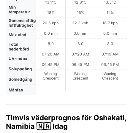
13.1°C
12.8°C
13.3°C
Min
temperatur
18%
15%
14%
Genomsnittlig
20.5 kph
22.3 kph
18.7 kph
luftfuktighet
0.0 mm
0.0 mm
0.0 mm
Max vind
8.0
8.0
8.0
Total
nederbörd
07:20 AM
07:20 AM
07:19 AM
UV-index
06:45 PM
06:45 PM
06:45 PM
Soluppgång
Waning
Waning
Waning
N
Crescent
Crescent
Crescent
Solnedgång
Månfas
Timvis väderprognos för Oshakati,
Namibia 🇳🇦 Idag