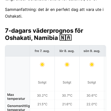
Sammanfattning: det är en perfekt dag att vara ute i
Oshakati.
7-dagars väderprognos för
Oshakati, Namibia 🇳🇦
fre 7. aug.
lör 8. aug.
sön 9. aug.
må
Soligt
Soligt
Soligt
Max
30.2°C
30.7°C
30.6°C
temperatur
21.5°C
21.6°C
22.0°C
Genomsnittlig
temperatur