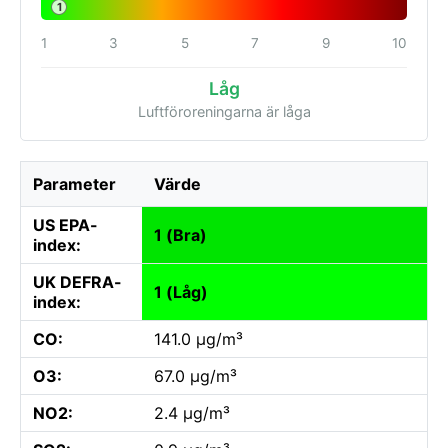
1
1
3
5
7
9
10
Låg
Luftföroreningarna är låga
Parameter
Värde
US EPA-
1 (Bra)
index:
UK DEFRA-
1 (Låg)
index:
CO:
141.0 µg/m³
O3:
67.0 µg/m³
NO2:
2.4 µg/m³