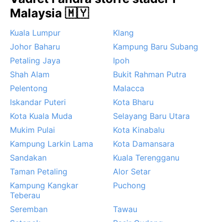
vindar längs kusten. Den mest påtagliga
Malaysia 🇲🇾
väderhändelsen är nordostmonsunen, som kan driva
in molnmassor och strömma regn i timmar, ibland med
Kuala Lumpur
Klang
åtföljande flodvågor. Orkaner förekommer nästan
Johor Baharu
Kampung Baru Subang
aldrig här, men kraftiga åskväder med blixtar är
Petaling Jaya
Ipoh
vanliga. För den som söker ett soligt badväder är det
bäst att undvika monsunmånaderna – under resten av
Shah Alam
Bukit Rahman Putra
året väntar en vidunderlig, fuktig värme där havet
Pelentong
Malacca
alltid är inbjudande.
Iskandar Puteri
Kota Bharu
Kota Kuala Muda
Selayang Baru Utara
Mukim Pulai
Kota Kinabalu
Kampung Larkin Lama
Kota Damansara
Sandakan
Kuala Terengganu
Taman Petaling
Alor Setar
Kampung Kangkar
Puchong
Teberau
Seremban
Tawau