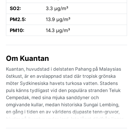
SO2:
3.3 µg/m³
PM2.5:
13.9 µg/m³
PM10:
14.3 µg/m³
Om Kuantan
Kuantan, huvudstad i delstaten Pahang på Malaysias
östkust, är en avslappnad stad där tropisk grönska
möter Sydkinesiska havets turkosa vatten. Stadens
puls känns tydligast vid den populära stranden Teluk
Cempedak, med sina mjuka sanddyner och
omgivande kullar, medan historiska Sungai Lembing,
en gång i tiden en av världens djupaste tenn-gruvor,
bjuder på äventyr under jord. Inte långt därifrån ligger
det storslagna nationalparken Taman Negara, en av