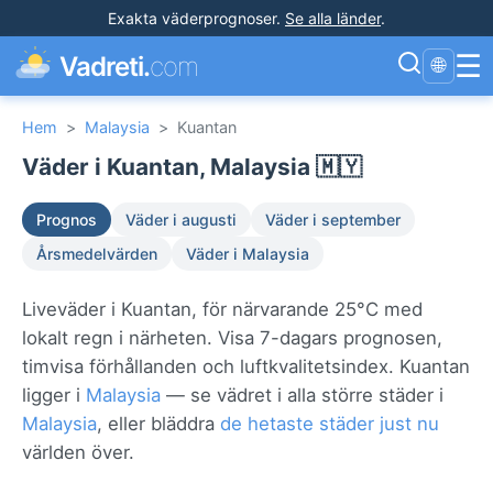
Exakta väderprognoser
.
Se alla länder
.
☰
Vadreti.
com
🌐
Hem
>
Malaysia
>
Kuantan
Väder i Kuantan, Malaysia 🇲🇾
Prognos
Väder i augusti
Väder i september
Årsmedelvärden
Väder i Malaysia
Liveväder i Kuantan, för närvarande 25°C med
lokalt regn i närheten. Visa 7-dagars prognosen,
timvisa förhållanden och luftkvalitetsindex. Kuantan
ligger i
Malaysia
— se vädret i alla större städer i
Malaysia
, eller bläddra
de hetaste städer just nu
världen över.