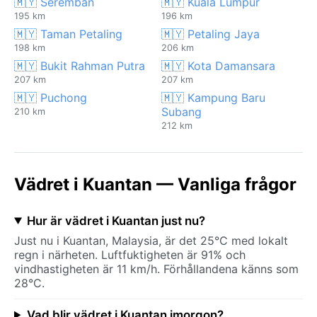
🇲🇾 Seremban
🇲🇾 Kuala Lumpur
195 km
196 km
🇲🇾 Taman Petaling
🇲🇾 Petaling Jaya
198 km
206 km
🇲🇾 Bukit Rahman Putra
🇲🇾 Kota Damansara
207 km
207 km
🇲🇾 Puchong
🇲🇾 Kampung Baru
Subang
210 km
212 km
Vädret i Kuantan — Vanliga frågor
Hur är vädret i Kuantan just nu?
Just nu i Kuantan, Malaysia, är det 25°C med lokalt
regn i närheten. Luftfuktigheten är 91% och
vindhastigheten är 11 km/h. Förhållandena känns som
28°C.
Vad blir vädret i Kuantan imorgon?