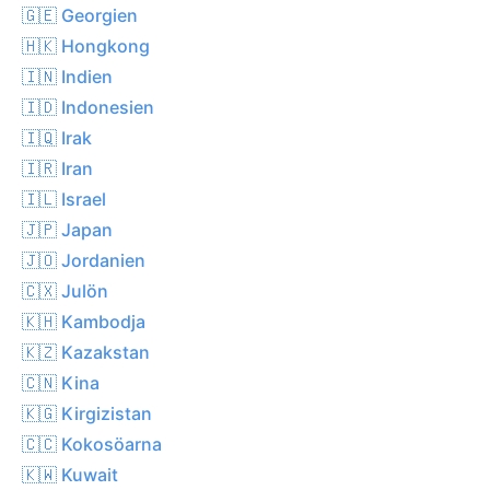
🇬🇪 Georgien
🇭🇰 Hongkong
🇮🇳 Indien
🇮🇩 Indonesien
🇮🇶 Irak
🇮🇷 Iran
🇮🇱 Israel
🇯🇵 Japan
🇯🇴 Jordanien
🇨🇽 Julön
🇰🇭 Kambodja
🇰🇿 Kazakstan
🇨🇳 Kina
🇰🇬 Kirgizistan
🇨🇨 Kokosöarna
🇰🇼 Kuwait