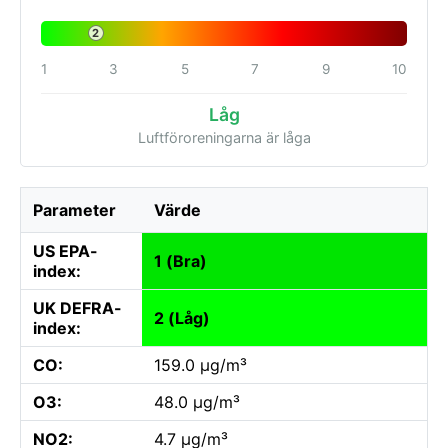
2
1
3
5
7
9
10
Låg
Luftföroreningarna är låga
Parameter
Värde
US EPA-
1 (Bra)
index:
UK DEFRA-
2 (Låg)
index:
CO:
159.0 µg/m³
O3:
48.0 µg/m³
NO2:
4.7 µg/m³