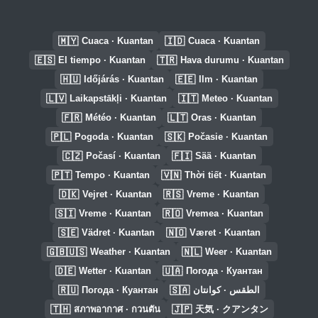
🇲🇾
🇮🇩
Cuaca · Kuantan
Cuaca · Kuantan
🇪🇸
🇹🇷
El tiempo · Kuantan
Hava durumu · Kuantan
🇭🇺
🇪🇪
Időjárás · Kuantan
Ilm · Kuantan
🇱🇻
🇮🇹
Laikapstākļi · Kuantan
Meteo · Kuantan
🇫🇷
🇱🇹
Météo · Kuantan
Oras · Kuantan
🇵🇱
🇸🇰
Pogoda · Kuantan
Počasie · Kuantan
🇨🇿
🇫🇮
Počasí · Kuantan
Sää · Kuantan
🇵🇹
🇻🇳
Tempo · Kuantan
Thời tiết · Kuantan
🇩🇰
🇷🇸
Vejret · Kuantan
Vreme · Kuantan
🇸🇮
🇷🇴
Vreme · Kuantan
Vremea · Kuantan
🇸🇪
🇳🇴
Vädret · Kuantan
Været · Kuantan
🇬🇧🇺🇸
🇳🇱
Weather · Kuantan
Weer · Kuantan
🇩🇪
🇺🇦
Wetter · Kuantan
Погода · Куантан
🇷🇺
🇸🇦
Погода · Куантан
الطقس · كوانتان
🇹🇭
🇯🇵
สภาพอากาศ · กวนตัน
天気 · クアンタン