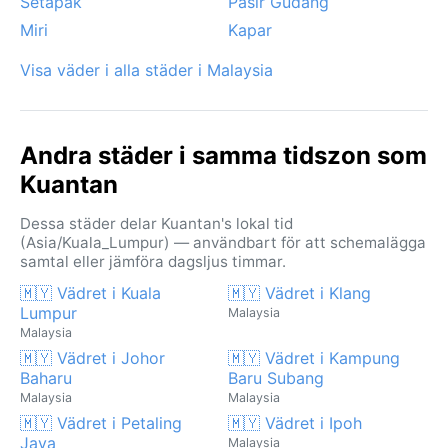
Setapak
Pasir Gudang
Miri
Kapar
Visa väder i alla städer i Malaysia
Andra städer i samma tidszon som
Kuantan
Dessa städer delar Kuantan's lokal tid
(Asia/Kuala_Lumpur) — användbart för att schemalägga
samtal eller jämföra dagsljus timmar.
🇲🇾 Vädret i Kuala
🇲🇾 Vädret i Klang
Lumpur
Malaysia
Malaysia
🇲🇾 Vädret i Johor
🇲🇾 Vädret i Kampung
Baharu
Baru Subang
Malaysia
Malaysia
🇲🇾 Vädret i Petaling
🇲🇾 Vädret i Ipoh
Jaya
Malaysia