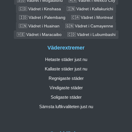
🇸🇴 Vädret i Mogadishu
🇲🇽 Vädret i Mexico City
🇨🇩 Vädret i Kinshasa
🇮🇳 Vädret i Kallakurichi
🇮🇩 Vädret i Palembang
🇨🇦 Vädret i Montreal
🇨🇳 Vädret i Huainan
🇬🇳 Vädret i Camayenne
🇻🇪 Vädret i Maracaibo
🇨🇩 Vädret i Lubumbashi
Väderextremer
Hetaste städer just nu
Kallaste städer just nu
Regnigaste städer
Vindigaste städer
Soligaste städer
Sämsta luftkvaliteten just nu