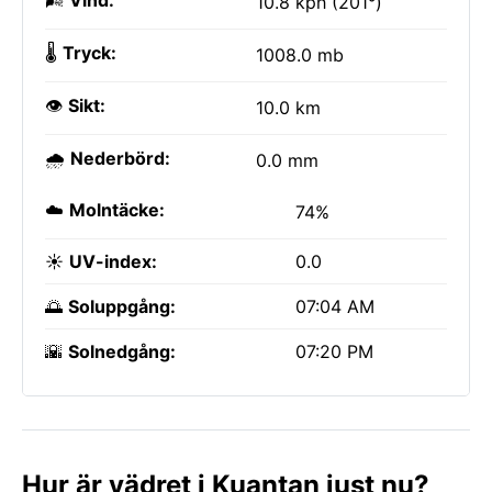
🌬️
Vind:
10.8 kph (201°)
🌡️
Tryck:
1008.0 mb
👁️
Sikt:
10.0 km
🌧️
Nederbörd:
0.0 mm
☁️
Molntäcke:
74%
☀️
UV-index:
0.0
🌅
Soluppgång:
07:04 AM
🌇
Solnedgång:
07:20 PM
Hur är vädret i Kuantan just nu?