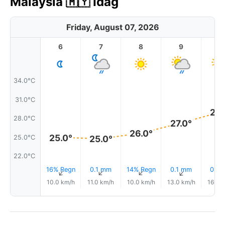
Malaysia 🇲🇾 Idag
Friday, August 07, 2026
6
7
8
9
1
34.0°C
31.0°C
29.
28.0°C
27.0°
26.0°
25.0°
25.0°C
25.0°
22.0°C
16% Regn
0.1 mm
14% Regn
0.1 mm
0.0
↑
↑
↑
↑
10.0 km/h
11.0 km/h
10.0 km/h
13.0 km/h
16.0 