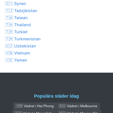
🇸🇾 Syrien
🇹🇯 Tadzjikistan
🇹🇼 Taiwan
🇹🇭 Thailand
🇹🇷 Turkiet
🇹🇲 Turkmenistan
🇺🇿 Uzbekistan
🇻🇳 Vietnam
🇾🇪 Yemen
Populära städer idag
🇻🇳 Vädret i Hai Phong
🇦🇺 Vädret i Melbourne