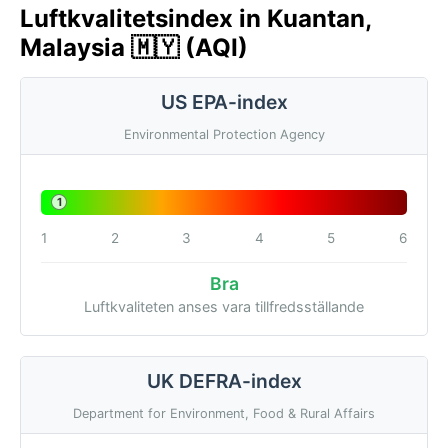
Luftkvalitetsindex in Kuantan,
Malaysia 🇲🇾 (AQI)
US EPA-index
Environmental Protection Agency
1
1
2
3
4
5
6
Bra
Luftkvaliteten anses vara tillfredsställande
UK DEFRA-index
Department for Environment, Food & Rural Affairs