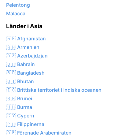
Pelentong
Malacca
Länder i Asia
🇦🇫 Afghanistan
🇦🇲 Armenien
🇦🇿 Azerbajdzjan
🇧🇭 Bahrain
🇧🇩 Bangladesh
🇧🇹 Bhutan
🇮🇴 Brittiska territoriet i Indiska oceanen
🇧🇳 Brunei
🇲🇲 Burma
🇨🇾 Cypern
🇵🇭 Filippinerna
🇦🇪 Förenade Arabemiraten