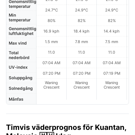
Genomsnittlig
temperatur
24.7°C
24.9°C
24.9°C
Min
temperatur
80%
82%
82%
Genomsnittlig
16.9 kph
18.4 kph
14.4 kph
luftfuktighet
1.5 mm
7.8 mm
7.5 mm
Max vind
11.0
11.0
11.0
Total
nederbörd
07:04 AM
07:04 AM
07:04 AM
UV-index
07:20 PM
07:20 PM
07:19 PM
Soluppgång
Waning
Waning
Waning
N
Crescent
Crescent
Crescent
Solnedgång
Månfas
Timvis väderprognos för Kuantan,