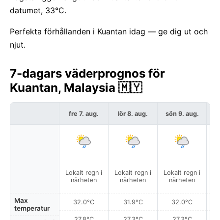
datumet, 33°C.
Perfekta förhållanden i Kuantan idag — ge dig ut och
njut.
7-dagars väderprognos för
Kuantan, Malaysia 🇲🇾
fre 7. aug.
lör 8. aug.
sön 9. aug.
må
Lokalt regn i
Lokalt regn i
Lokalt regn i
Lo
närheten
närheten
närheten
Max
32.0°C
31.9°C
32.0°C
temperatur
27.8°C
27.3°C
27.3°C