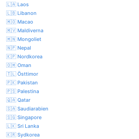
🇱🇦 Laos
🇱🇧 Libanon
🇲🇴 Macao
🇲🇻 Maldiverna
🇲🇳 Mongoliet
🇳🇵 Nepal
🇰🇵 Nordkorea
🇴🇲 Oman
🇹🇱 Östtimor
🇵🇰 Pakistan
🇵🇸 Palestina
🇶🇦 Qatar
🇸🇦 Saudiarabien
🇸🇬 Singapore
🇱🇰 Sri Lanka
🇰🇷 Sydkorea