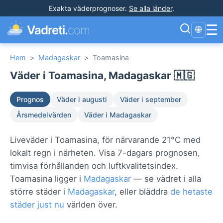
Exakta väderprognoser
.
Se alla länder
.
☰
Vadreti.
com
🌐
Hem
>
Madagaskar
>
Toamasina
Väder i Toamasina, Madagaskar 🇲🇬
Prognos
Väder i augusti
Väder i september
Årsmedelvärden
Väder i Madagaskar
Liveväder i Toamasina, för närvarande 21°C med
lokalt regn i närheten. Visa 7-dagars prognosen,
timvisa förhållanden och luftkvalitetsindex.
Toamasina ligger i
Madagaskar
— se vädret i alla
större städer i
Madagaskar
, eller bläddra
de hetaste
städer just nu
världen över.