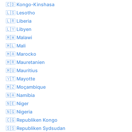
🇨🇩 Kongo-Kinshasa
🇱🇸 Lesotho
🇱🇷 Liberia
🇱🇾 Libyen
🇲🇼 Malawi
🇲🇱 Mali
🇲🇦 Marocko
🇲🇷 Mauretanien
🇲🇺 Mauritius
🇾🇹 Mayotte
🇲🇿 Moçambique
🇳🇦 Namibia
🇳🇪 Niger
🇳🇬 Nigeria
🇨🇬 Republiken Kongo
🇸🇸 Republiken Sydsudan