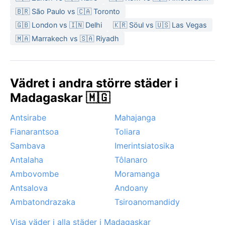
🇧🇷 São Paulo vs 🇨🇦 Toronto
🇬🇧 London vs 🇮🇳 Delhi
🇰🇷 Söul vs 🇺🇸 Las Vegas
🇲🇦 Marrakech vs 🇸🇦 Riyadh
Vädret i andra större städer i
Madagaskar 🇲🇬
Antsirabe
Mahajanga
Fianarantsoa
Toliara
Sambava
Imerintsiatosika
Antalaha
Tôlanaro
Ambovombe
Moramanga
Antsalova
Andoany
Ambatondrazaka
Tsiroanomandidy
Visa väder i alla städer i Madagaskar