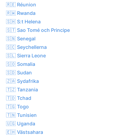
🇷🇪 Réunion
🇷🇼 Rwanda
🇸🇭 S:t Helena
🇸🇹 Sao Tomé och Principe
🇸🇳 Senegal
🇸🇨 Seychellerna
🇸🇱 Sierra Leone
🇸🇴 Somalia
🇸🇩 Sudan
🇿🇦 Sydafrika
🇹🇿 Tanzania
🇹🇩 Tchad
🇹🇬 Togo
🇹🇳 Tunisien
🇺🇬 Uganda
🇪🇭 Västsahara