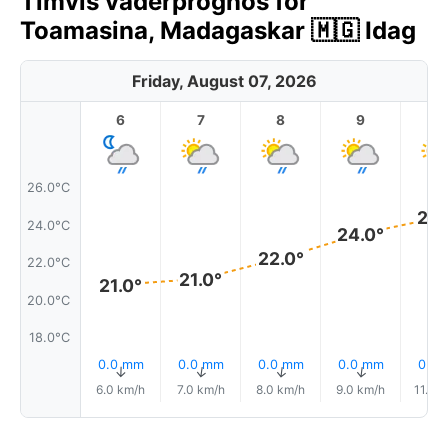
Timvis väderprognos för
Toamasina, Madagaskar 🇲🇬 Idag
Friday, August 07, 2026
6
7
8
9
1
26.0°C
24.
24.0°C
24.0°
22.0°
22.0°C
21.0°
21.0°
20.0°C
18.0°C
0.0 mm
0.0 mm
0.0 mm
0.0 mm
0.0
↑
↑
↑
↑
6.0 km/h
7.0 km/h
8.0 km/h
9.0 km/h
11.0 