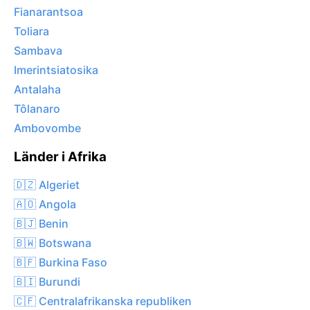
Fianarantsoa
Toliara
Sambava
Imerintsiatosika
Antalaha
Tôlanaro
Ambovombe
Länder i Afrika
🇩🇿 Algeriet
🇦🇴 Angola
🇧🇯 Benin
🇧🇼 Botswana
🇧🇫 Burkina Faso
🇧🇮 Burundi
🇨🇫 Centralafrikanska republiken