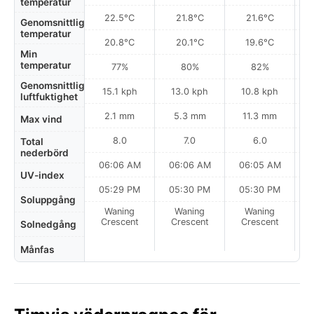
temperatur
22.5°C
21.8°C
21.6°C
Genomsnittlig
temperatur
20.8°C
20.1°C
19.6°C
Min
temperatur
77%
80%
82%
Genomsnittlig
15.1 kph
13.0 kph
10.8 kph
luftfuktighet
2.1 mm
5.3 mm
11.3 mm
Max vind
8.0
7.0
6.0
Total
nederbörd
06:06 AM
06:06 AM
06:05 AM
0
UV-index
05:29 PM
05:30 PM
05:30 PM
Soluppgång
Waning
Waning
Waning
N
Crescent
Crescent
Crescent
Solnedgång
Månfas