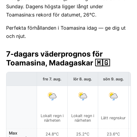
Sunday. Dagens högsta ligger långt under
Toamasina:s rekord för datumet, 26°C.
Perfekta förhållanden i Toamasina idag — ge dig ut
och njut.
7-dagars väderprognos för
Toamasina, Madagaskar 🇲🇬
fre 7. aug.
lör 8. aug.
sön 9. aug.
må
Lokalt regn i
Lokalt regn i
Lo
Lätt regnskur
närheten
närheten
Max
24.8°C
25.2°C
23.6°C