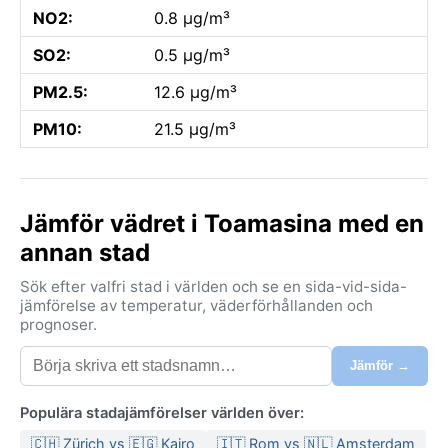
NO2:
0.8 µg/m³
SO2:
0.5 µg/m³
PM2.5:
12.6 µg/m³
PM10:
21.5 µg/m³
Jämför vädret i Toamasina med en
annan stad
Sök efter valfri stad i världen och se en sida-vid-sida-
jämförelse av temperatur, väderförhållanden och
prognoser.
Jämför →
Populära stadajämförelser världen över:
🇨🇭 Zürich vs 🇪🇬 Kairo
🇮🇹 Rom vs 🇳🇱 Amsterdam