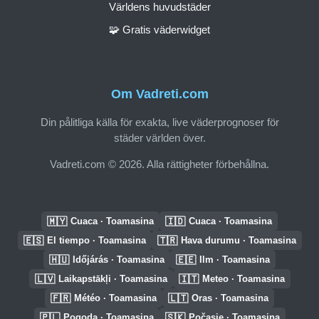
Världens huvudstäder
🧩 Gratis väderwidget
Om Vadreti.com
Din pålitliga källa för exakta, live väderprognoser för
städer världen över.
Vadreti.com © 2026. Alla rättigheter förbehållna.
🇲🇾
🇮🇩
Cuaca · Toamasina
Cuaca · Toamasina
🇪🇸
🇹🇷
El tiempo · Toamasina
Hava durumu · Toamasina
🇭🇺
🇪🇪
Időjárás · Toamasina
Ilm · Toamasina
🇱🇻
🇮🇹
Laikapstākļi · Toamasina
Meteo · Toamasina
🇫🇷
🇱🇹
Météo · Toamasina
Oras · Toamasina
🇵🇱
🇸🇰
Pogoda · Toamasina
Počasie · Toamasina