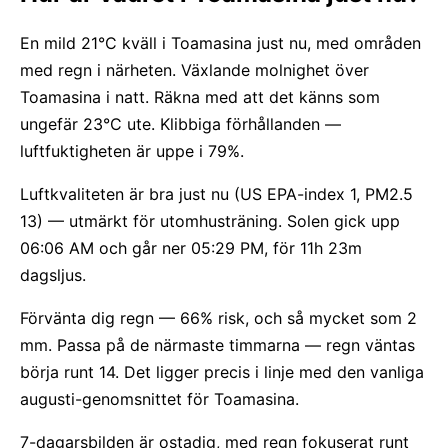
En mild 21°C kväll i Toamasina just nu, med områden
med regn i närheten. Växlande molnighet över
Toamasina i natt. Räkna med att det känns som
ungefär 23°C ute. Klibbiga förhållanden —
luftfuktigheten är uppe i 79%.
Luftkvaliteten är bra just nu (US EPA-index 1, PM2.5
13) — utmärkt för utomhusträning. Solen gick upp
06:06 AM och går ner 05:29 PM, för 11h 23m
dagsljus.
Förvänta dig regn — 66% risk, och så mycket som 2
mm. Passa på de närmaste timmarna — regn väntas
börja runt 14. Det ligger precis i linje med den vanliga
augusti-genomsnittet för Toamasina.
7-dagarsbilden är ostadig, med regn fokuserat runt