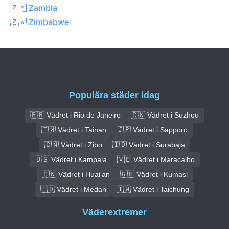
🇿🇲 Zambia
🇿🇼 Zimbabwe
Populära städer idag
🇧🇷 Vädret i Rio de Janeiro
🇨🇳 Vädret i Suzhou
🇹🇼 Vädret i Tainan
🇯🇵 Vädret i Sapporo
🇨🇳 Vädret i Zibo
🇮🇩 Vädret i Surabaja
🇺🇬 Vädret i Kampala
🇻🇪 Vädret i Maracaibo
🇨🇳 Vädret i Huai'an
🇬🇭 Vädret i Kumasi
🇮🇩 Vädret i Medan
🇹🇼 Vädret i Taichung
Väderextremer