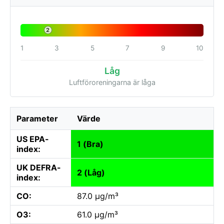
2
1
3
5
7
9
10
Låg
Luftföroreningarna är låga
Parameter
Värde
US EPA-
1 (Bra)
index:
UK DEFRA-
2 (Låg)
index:
CO:
87.0 µg/m³
O3:
61.0 µg/m³