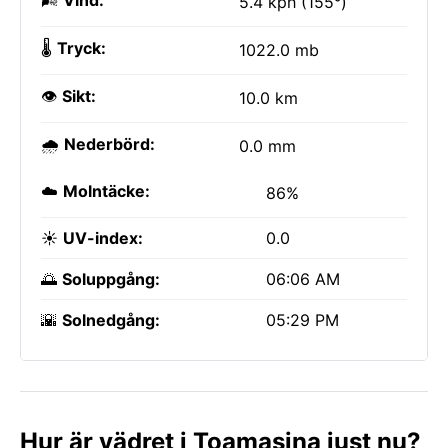
🌬️
Vind:
5.4 kph (155°)
🌡️
Tryck:
1022.0 mb
👁️
Sikt:
10.0 km
🌧️
Nederbörd:
0.0 mm
☁️
Molntäcke:
86%
☀️
UV-index:
0.0
🌅
Soluppgång:
06:06 AM
🌇
Solnedgång:
05:29 PM
Hur är vädret i Toamasina just nu?