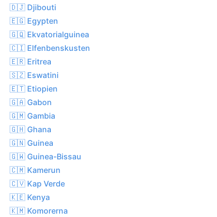
🇩🇯 Djibouti
🇪🇬 Egypten
🇬🇶 Ekvatorialguinea
🇨🇮 Elfenbenskusten
🇪🇷 Eritrea
🇸🇿 Eswatini
🇪🇹 Etiopien
🇬🇦 Gabon
🇬🇲 Gambia
🇬🇭 Ghana
🇬🇳 Guinea
🇬🇼 Guinea-Bissau
🇨🇲 Kamerun
🇨🇻 Kap Verde
🇰🇪 Kenya
🇰🇲 Komorerna