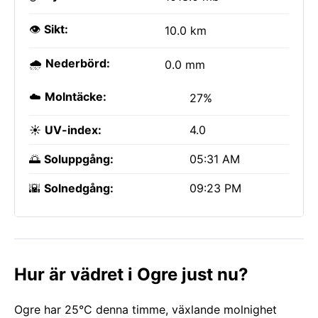
👁️
Sikt:
10.0 km
🌧️
Nederbörd:
0.0 mm
☁️
Molntäcke:
27%
☀️
UV-index:
4.0
🌅
Soluppgång:
05:31 AM
🌇
Solnedgång:
09:23 PM
Hur är vädret i Ogre just nu?
Ogre har 25°C denna timme, växlande molnighet