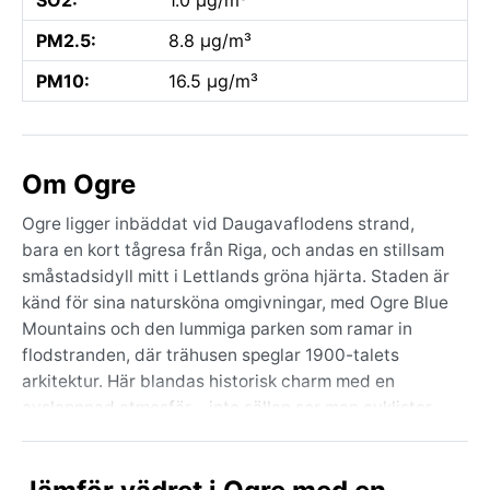
PM2.5:
8.8 µg/m³
PM10:
16.5 µg/m³
Om Ogre
Ogre ligger inbäddat vid Daugavaflodens strand,
bara en kort tågresa från Riga, och andas en stillsam
småstadsidyll mitt i Lettlands gröna hjärta. Staden är
känd för sina natursköna omgivningar, med Ogre Blue
Mountains och den lummiga parken som ramar in
flodstranden, där trähusen speglar 1900-talets
arkitektur. Här blandas historisk charm med en
avslappnad atmosfär – inte sällan ser man cyklister
och promenerande längs vattnet, och stadens lilla
centrum erbjuder ett fik eller två där
lokalbefolkningen samlas. Daugava är stadens