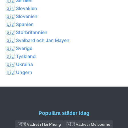
🇷🇸 Serbien
🇸🇰 Slovakien
🇸🇮 Slovenien
🇪🇸 Spanien
🇬🇧 Storbritannien
🇸🇯 Svalbard och Jan Mayen
🇸🇪 Sverige
🇩🇪 Tyskland
🇺🇦 Ukraina
🇭🇺 Ungern
Populära städer idag
🇻🇳 Vädret i Hai Phong
🇦🇺 Vädret i Melbourne