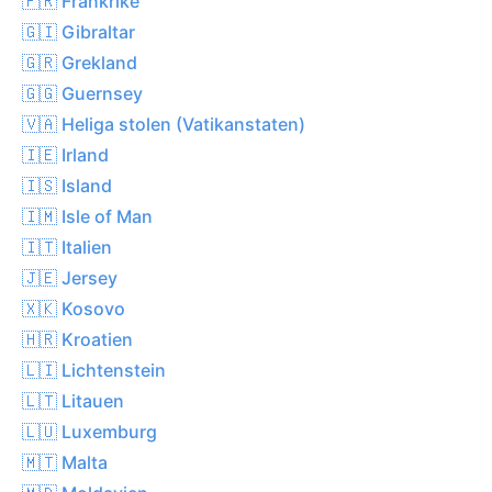
🇫🇷 Frankrike
🇬🇮 Gibraltar
🇬🇷 Grekland
🇬🇬 Guernsey
🇻🇦 Heliga stolen (Vatikanstaten)
🇮🇪 Irland
🇮🇸 Island
🇮🇲 Isle of Man
🇮🇹 Italien
🇯🇪 Jersey
🇽🇰 Kosovo
🇭🇷 Kroatien
🇱🇮 Lichtenstein
🇱🇹 Litauen
🇱🇺 Luxemburg
🇲🇹 Malta