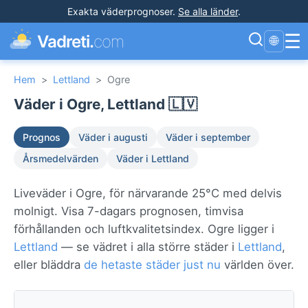
Exakta väderprognoser
.
Se alla länder
.
☰
Vadreti.
com
🌐
Hem
>
Lettland
>
Ogre
Väder i Ogre, Lettland 🇱🇻
Prognos
Väder i augusti
Väder i september
Årsmedelvärden
Väder i Lettland
Liveväder i Ogre, för närvarande 25°C med delvis
molnigt. Visa 7-dagars prognosen, timvisa
förhållanden och luftkvalitetsindex. Ogre ligger i
Lettland
— se vädret i alla större städer i
Lettland
,
eller bläddra
de hetaste städer just nu
världen över.