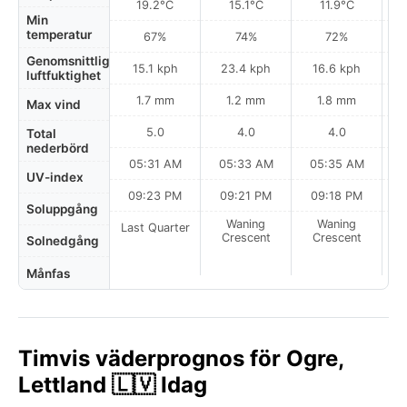
19.2°C
15.1°C
11.9°C
Min
temperatur
67%
74%
72%
Genomsnittlig
15.1 kph
23.4 kph
16.6 kph
luftfuktighet
1.7 mm
1.2 mm
1.8 mm
Max vind
5.0
4.0
4.0
Total
nederbörd
05:31 AM
05:33 AM
05:35 AM
UV-index
09:23 PM
09:21 PM
09:18 PM
Soluppgång
Waning
Waning
Last Quarter
Crescent
Crescent
Solnedgång
Månfas
Timvis väderprognos för Ogre,
Lettland 🇱🇻 Idag