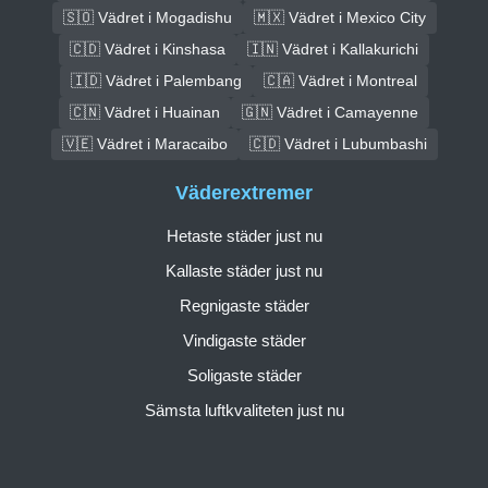
🇸🇴 Vädret i Mogadishu
🇲🇽 Vädret i Mexico City
🇨🇩 Vädret i Kinshasa
🇮🇳 Vädret i Kallakurichi
🇮🇩 Vädret i Palembang
🇨🇦 Vädret i Montreal
🇨🇳 Vädret i Huainan
🇬🇳 Vädret i Camayenne
🇻🇪 Vädret i Maracaibo
🇨🇩 Vädret i Lubumbashi
Väderextremer
Hetaste städer just nu
Kallaste städer just nu
Regnigaste städer
Vindigaste städer
Soligaste städer
Sämsta luftkvaliteten just nu