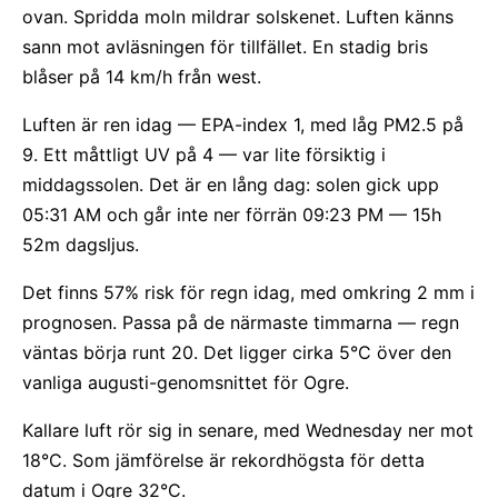
ovan. Spridda moln mildrar solskenet. Luften känns
sann mot avläsningen för tillfället. En stadig bris
blåser på 14 km/h från west.
Luften är ren idag — EPA-index 1, med låg PM2.5 på
9. Ett måttligt UV på 4 — var lite försiktig i
middagssolen. Det är en lång dag: solen gick upp
05:31 AM och går inte ner förrän 09:23 PM — 15h
52m dagsljus.
Det finns 57% risk för regn idag, med omkring 2 mm i
prognosen. Passa på de närmaste timmarna — regn
väntas börja runt 20. Det ligger cirka 5°C över den
vanliga augusti-genomsnittet för Ogre.
Kallare luft rör sig in senare, med Wednesday ner mot
18°C. Som jämförelse är rekordhögsta för detta
datum i Ogre 32°C.