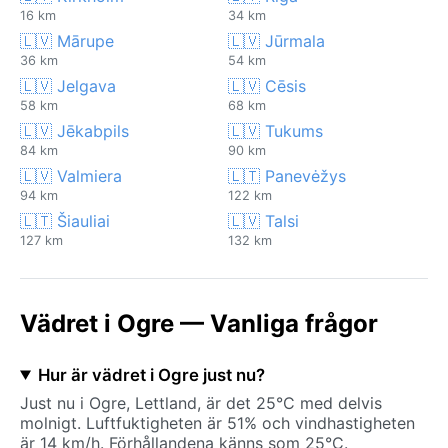
16 km
34 km
🇱🇻 Mārupe
🇱🇻 Jūrmala
36 km
54 km
🇱🇻 Jelgava
🇱🇻 Cēsis
58 km
68 km
🇱🇻 Jēkabpils
🇱🇻 Tukums
84 km
90 km
🇱🇻 Valmiera
🇱🇹 Panevėžys
94 km
122 km
🇱🇹 Šiauliai
🇱🇻 Talsi
127 km
132 km
Vädret i Ogre — Vanliga frågor
Hur är vädret i Ogre just nu?
Just nu i Ogre, Lettland, är det 25°C med delvis
molnigt. Luftfuktigheten är 51% och vindhastigheten
är 14 km/h. Förhållandena känns som 25°C.