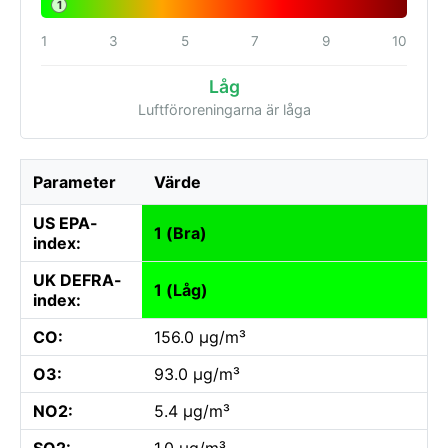
1
1
3
5
7
9
10
Låg
Luftföroreningarna är låga
Parameter
Värde
US EPA-
1 (Bra)
index:
UK DEFRA-
1 (Låg)
index:
CO:
156.0 µg/m³
O3:
93.0 µg/m³
NO2:
5.4 µg/m³
SO2:
1.0 µg/m³