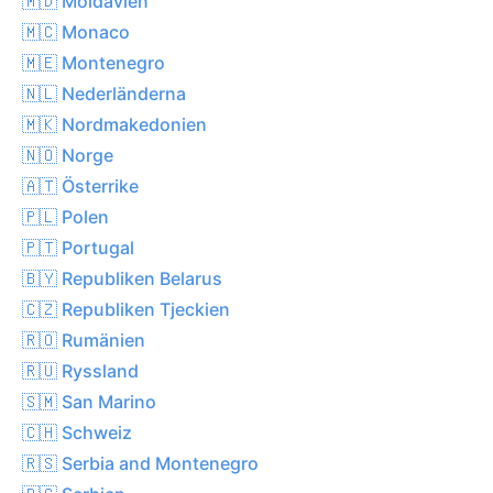
🇲🇩 Moldavien
🇲🇨 Monaco
🇲🇪 Montenegro
🇳🇱 Nederländerna
🇲🇰 Nordmakedonien
🇳🇴 Norge
🇦🇹 Österrike
🇵🇱 Polen
🇵🇹 Portugal
🇧🇾 Republiken Belarus
🇨🇿 Republiken Tjeckien
🇷🇴 Rumänien
🇷🇺 Ryssland
🇸🇲 San Marino
🇨🇭 Schweiz
🇷🇸 Serbia and Montenegro