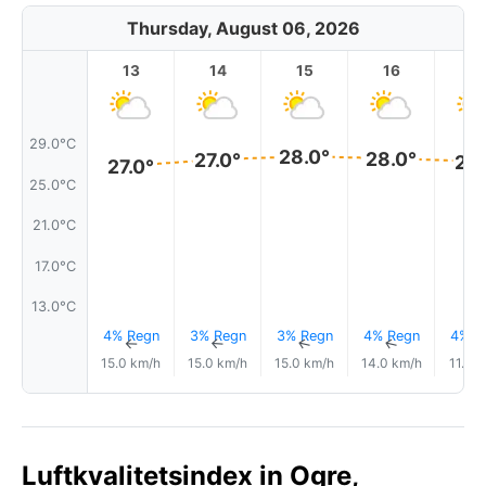
Thursday, August 06, 2026
13
14
15
16
17
29.0°C
28.0°
28.0°
27.0°
27.
27.0°
25.0°C
21.0°C
17.0°C
13.0°C
4% Regn
3% Regn
3% Regn
4% Regn
4% R
↑
↑
↑
↑
15.0 km/h
15.0 km/h
15.0 km/h
14.0 km/h
11.0 
Luftkvalitetsindex in Ogre,