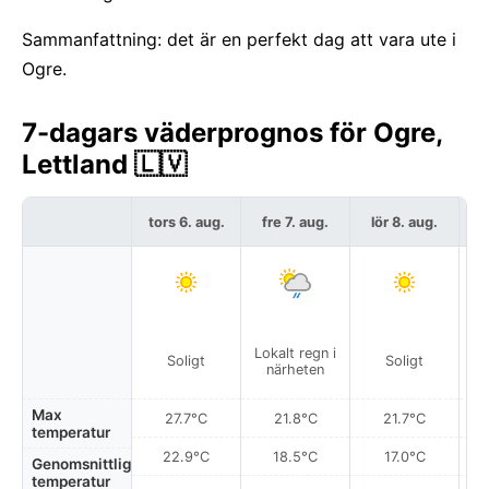
Sammanfattning: det är en perfekt dag att vara ute i
Ogre.
7-dagars väderprognos för Ogre,
Lettland 🇱🇻
tors 6. aug.
fre 7. aug.
lör 8. aug.
s
Lokalt regn i
Soligt
Soligt
närheten
Max
27.7°C
21.8°C
21.7°C
temperatur
22.9°C
18.5°C
17.0°C
Genomsnittlig
temperatur