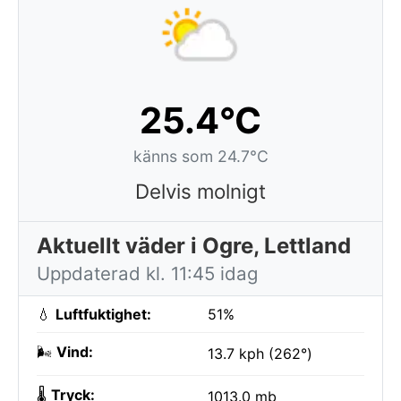
25.4°C
känns som 24.7°C
Delvis molnigt
Aktuellt väder i Ogre, Lettland
Uppdaterad kl. 11:45 idag
💧
Luftfuktighet:
51%
🌬️
Vind:
13.7 kph (262°)
🌡️
Tryck:
1013.0 mb