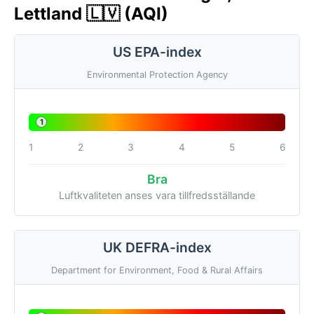
Lettland 🇱🇻 (AQI)
US EPA-index
Environmental Protection Agency
1
1
2
3
4
5
6
Bra
Luftkvaliteten anses vara tillfredsställande
UK DEFRA-index
Department for Environment, Food & Rural Affairs