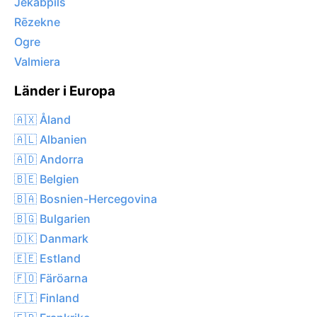
Jēkabpils
Rēzekne
Ogre
Valmiera
Länder i Europa
🇦🇽 Åland
🇦🇱 Albanien
🇦🇩 Andorra
🇧🇪 Belgien
🇧🇦 Bosnien-Hercegovina
🇧🇬 Bulgarien
🇩🇰 Danmark
🇪🇪 Estland
🇫🇴 Färöarna
🇫🇮 Finland