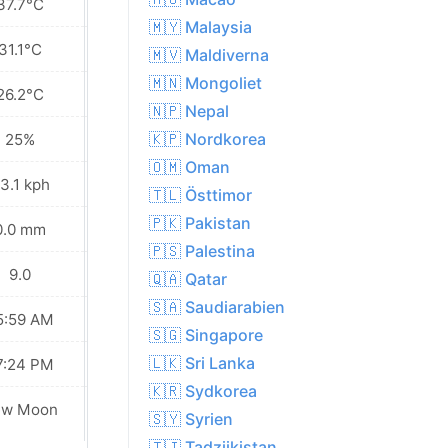
37.7°C
36.7°C
🇲🇾 Malaysia
31.1°C
30.5°C
🇲🇻 Maldiverna
🇲🇳 Mongoliet
26.2°C
25.5°C
🇳🇵 Nepal
🇰🇵 Nordkorea
25%
27%
🇴🇲 Oman
3.1 kph
29.9 kph
🇹🇱 Östtimor
🇵🇰 Pakistan
0.0 mm
0.0 mm
🇵🇸 Palestina
9.0
9.0
🇶🇦 Qatar
🇸🇦 Saudiarabien
5:59 AM
05:59 AM
🇸🇬 Singapore
🇱🇰 Sri Lanka
7:24 PM
07:23 PM
🇰🇷 Sydkorea
ew Moon
New Moon
🇸🇾 Syrien
🇹🇯 Tadzjikistan