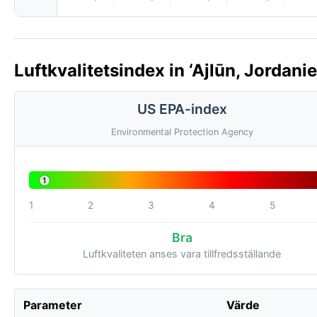
Luftkvalitetsindex in ‘Ajlūn, Jordani
US EPA-index
Environmental Protection Agency
1
1
2
3
4
5
Bra
Luftkvaliteten anses vara tillfredsställande
Parameter
Värde