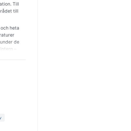
ion. Till
ådet till
 och heta
raturer
 under de
intern –
°C. April
 kan
åverkar här
v