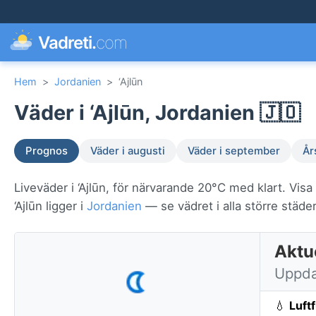
Vadreti.
com
Hem
>
Jordanien
>
‘Ajlūn
Väder i ‘Ajlūn, Jordanien 🇯🇴
Prognos
Väder i augusti
Väder i september
År
Liveväder i ‘Ajlūn, för närvarande 20°C med klart. Vis
‘Ajlūn ligger i
Jordanien
— se vädret i alla större städer
Aktue
Uppda
💧
Luft