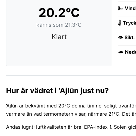
20.2°C
🌬️
Vind
🌡️
Tryck
känns som 21.3°C
Klart
👁️
Sikt:
🌧️
Ned
Hur är vädret i ‘Ajlūn just nu?
‘Ajlūn är bekvämt med 20°C denna timme, soligt ovanför. B
varmare än vad termometern visar, närmare 21°C. Det är 
Andas lugnt: luftkvaliteten är bra, EPA-index 1. Solen gi