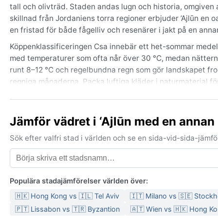
tall och olivträd. Staden andas lugn och historia, omgiven 
skillnad från Jordaniens torra regioner erbjuder ’Ajlūn en
en fristad för både fågelliv och resenärer i jakt på en anna
Köppenklassificeringen Csa innebär ett het-sommar medelha
med temperaturer som ofta når över 30 °C, medan nätterna
runt 8–12 °C och regelbundna regn som gör landskapet fro
regniga månaderna. Packa luftiga kläder i naturmaterial fö
en scarf för blåsiga kvällar är också smart.
Den bästa tiden att uppleva ’Ajlūn väder- och naturmässigt
Jämför vädret i ‘Ajlūn med en annan
till juni bjuder på blomsterprakt, medan september till no
förekomma någon gång per vinter, vilket förvandlar borgen t
Sök efter valfri stad i världen och se en sida-vid-sida-jäm
– istället är det det efterlängtade vinternregnet som ger li
Populära stadajämförelser världen över:
🇭🇰 Hong Kong vs 🇮🇱 Tel Aviv
🇮🇹 Milano vs 🇸🇪 Stock
🇵🇹 Lissabon vs 🇹🇷 Byzantion
🇦🇹 Wien vs 🇭🇰 Hong K