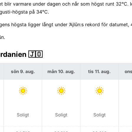
t blir varmare under dagen och når som högst runt 32°C. I
gusti-högsta på 34°C.
ns högsta ligger långt under ‘Ajlūn:s rekord för datumet, 
ūn.
ordanien 🇯🇴
sön 9. aug.
mån 10. aug.
tis 11. aug.
ons
Soligt
Soligt
Soligt