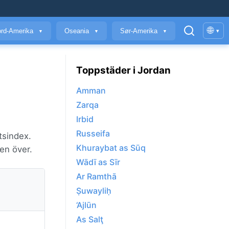
🌐
rd-Amerika
Oseania
Sør-Amerika
▾
▼
▼
▼
Toppstäder i Jordan
Amman
Zarqa
Irbid
Russeifa
tsindex.
Khuraybat as Sūq
en över.
Wādī as Sīr
Ar Ramthā
Ṣuwayliḥ
‘Ajlūn
As Salţ