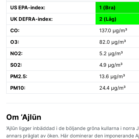
US EPA-index:
1 (Bra)
UK DEFRA-index:
2 (Låg)
CO:
137.0 µg/m³
O3:
82.0 µg/m³
NO2:
5.2 µg/m³
SO2:
4.9 µg/m³
PM2.5:
13.6 µg/m³
PM10:
24.4 µg/m³
Om ‘Ajlūn
’Ajlūn ligger inbäddad i de böljande gröna kullarna i norra
annars präglat av öken. Här dominerar den imponerande A