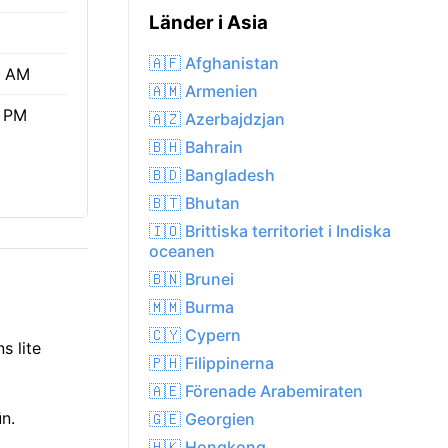
Länder i Asia
🇦🇫 Afghanistan
5 AM
🇦🇲 Armenien
9 PM
🇦🇿 Azerbajdzjan
🇧🇭 Bahrain
🇧🇩 Bangladesh
🇧🇹 Bhutan
🇮🇴 Brittiska territoriet i Indiska
oceanen
🇧🇳 Brunei
🇲🇲 Burma
🇨🇾 Cypern
s lite
🇵🇭 Filippinerna
🇦🇪 Förenade Arabemiraten
ūn.
🇬🇪 Georgien
🇭🇰 Hongkong