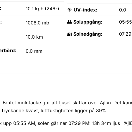
:
10.1 kph (246°)
☀️
UV-index:
0.0
🌅
Soluppgång:
05:5
:
1008.0 mb
🌇
Solnedgång:
07:2
10.0 km
erbörd:
0.0 mm
rutet molntäcke gör att ljuset skiftar över ‘Ajlūn. Det känn
tryckande kvavt, luftfuktigheten ligger på 89%.
ck upp 05:55 AM, solen går ner 07:29 PM: 13h 34m ljus i ‘Ajl