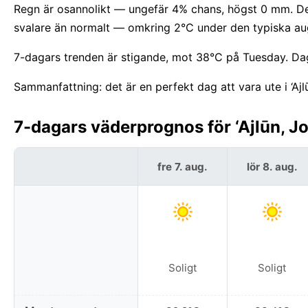
Regn är osannolikt — ungefär 4% chans, högst 0 mm. De
svalare än normalt — omkring 2°C under den typiska au
7-dagars trenden är stigande, mot 38°C på Tuesday. Dage
Sammanfattning: det är en perfekt dag att vara ute i ‘Ajl
7-dagars väderprognos för ‘Ajlūn, J
fre 7. aug.
lör 8. aug.
Soligt
Soligt