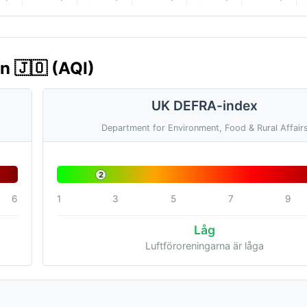
en 🇯🇴 (AQI)
UK DEFRA-index
Department for Environment, Food & Rural Affair
2
6
1
3
5
7
9
Låg
Luftföroreningarna är låga