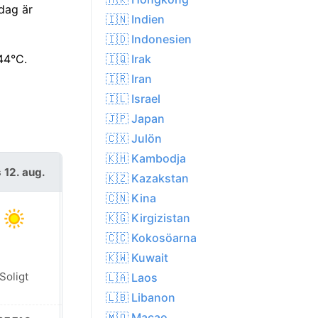
dag är
🇮🇳 Indien
🇮🇩 Indonesien
🇮🇶 Irak
44°C.
🇮🇷 Iran
🇮🇱 Israel
🇯🇵 Japan
🇨🇽 Julön
🇰🇭 Kambodja
 12. aug.
tors 13. aug.
🇰🇿 Kazakstan
🇨🇳 Kina
🇰🇬 Kirgizistan
🇨🇨 Kokosöarna
🇰🇼 Kuwait
Soligt
Soligt
🇱🇦 Laos
🇱🇧 Libanon
🇲🇴 Macao