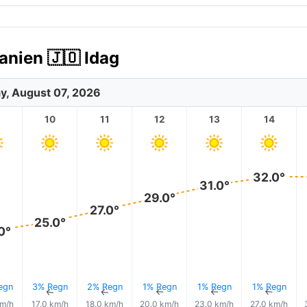
anien 🇯🇴 Idag
ay, August 07, 2026
10
11
12
13
14
32.0°
31.0°
29.0°
27.0°
25.0°
0°
egn
3% Regn
2% Regn
1% Regn
1% Regn
1% Regn
↑
↑
↑
↑
↑
↑
km/h
17.0 km/h
18.0 km/h
20.0 km/h
23.0 km/h
27.0 km/h