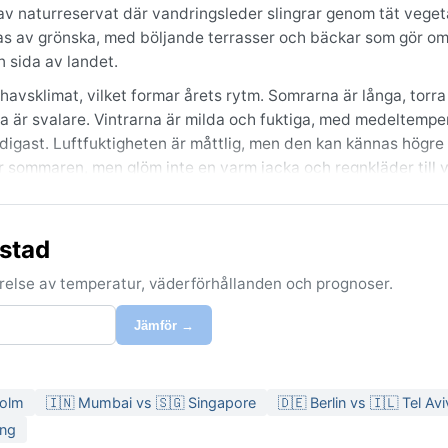
av naturreservat där vandringsleder slingrar genom tät vegetat
 oas av grönska, med böljande terrasser och bäckar som gör omr
n sida av landet.
vsklimat, vilket formar årets rytm. Somrarna är långa, torra
 är svalare. Vintrarna är milda och fuktiga, med medeltempe
digast. Luftfuktigheten är måttlig, men den kan kännas högre
r sommaren, men glöm inte en varm jacka och regnkläder till v
 är vår och höst, då temperaturerna ligger på behagliga 15–25 
 stad
vember har klar himmel och skördefest. Snöfall är ovanligt men
ill en sagolik vy. Inga tropiska stormar eller siroccovindar p
förelse av temperatur, väderförhållanden och prognoser.
v åt regionens unika, gröna karaktär.
Jämför →
holm
🇮🇳 Mumbai vs 🇸🇬 Singapore
🇩🇪 Berlin vs 🇮🇱 Tel Avi
ong