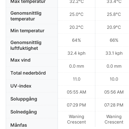
Max temperatur
32.2°C
33.4°C
Genomsnittlig
25.0°C
25.8°C
temperatur
20.2°C
20.9°C
Min temperatur
64%
66%
Genomsnittlig
luftfuktighet
32.4 kph
33.1 kph
Max vind
0.0 mm
0.0 mm
Total nederbörd
11.0
10.0
UV-index
05:55 AM
05:56 AM
Soluppgång
07:29 PM
07:28 PM
Solnedgång
Waning
Waning
Crescent
Crescent
Månfas