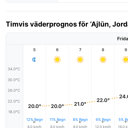
Timvis väderprognos för ‘Ajlūn, Jord
Frid
5
6
7
8
9
34.0°C
30.0°C
26.0°C
24.
22.0°
22.0°C
21.0°
20.0°
20.0°
18.0°C
12% Regn
11% Regn
8% Regn
6% Regn
5% R
↑
↑
↑
↑
8.0 km/h
8.0 km/h
8.0 km/h
12.0 km/h
16.0 