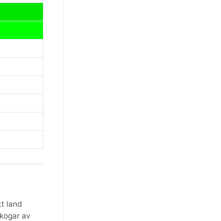
tt land
skogar av