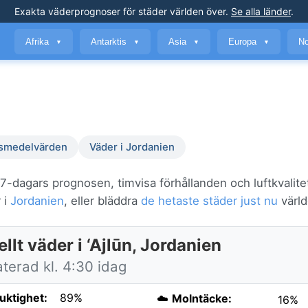
Exakta väderprognoser
för städer världen över
.
Se alla länder
.
Afrika
Antarktis
Asia
Europa
No
▼
▼
▼
▼
smedelvärden
Väder i Jordanien
a 7-dagars prognosen, timvisa förhållanden och luftkvalite
 i
Jordanien
, eller bläddra
de hetaste städer just nu
värld
llt väder i ‘Ajlūn, Jordanien
terad kl. 4:30 idag
fuktighet:
89%
☁️
Molntäcke:
16%