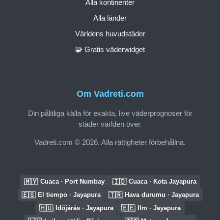
Alla kontinenter
Alla länder
Världens huvudstäder
🧩 Gratis väderwidget
Om Vadreti.com
Din pålitliga källa för exakta, live väderprognoser för
städer världen över.
Vadreti.com © 2026. Alla rättigheter förbehållna.
🇲🇾
🇮🇩
Cuaca · Port Numbay
Cuaca · Kota Jayapura
🇪🇸
🇹🇷
El tiempo · Jayapura
Hava durumu · Jayapura
🇭🇺
🇪🇪
Időjárás · Jayapura
Ilm · Jayapura