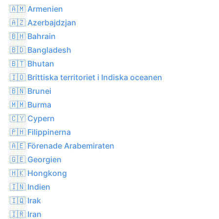
🇦🇲 Armenien
🇦🇿 Azerbajdzjan
🇧🇭 Bahrain
🇧🇩 Bangladesh
🇧🇹 Bhutan
🇮🇴 Brittiska territoriet i Indiska oceanen
🇧🇳 Brunei
🇲🇲 Burma
🇨🇾 Cypern
🇵🇭 Filippinerna
🇦🇪 Förenade Arabemiraten
🇬🇪 Georgien
🇭🇰 Hongkong
🇮🇳 Indien
🇮🇶 Irak
🇮🇷 Iran