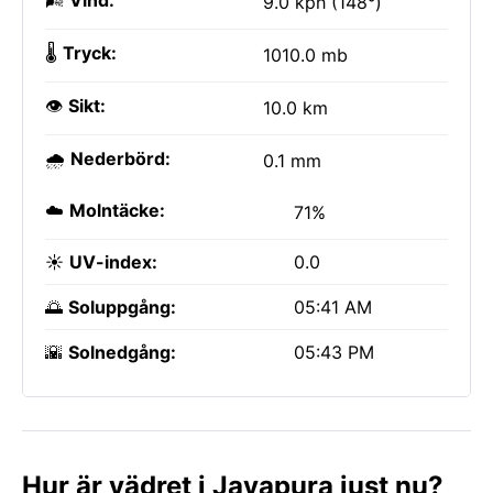
🌬️
Vind:
9.0 kph (148°)
🌡️
Tryck:
1010.0 mb
👁️
Sikt:
10.0 km
🌧️
Nederbörd:
0.1 mm
☁️
Molntäcke:
71%
☀️
UV-index:
0.0
🌅
Soluppgång:
05:41 AM
🌇
Solnedgång:
05:43 PM
Hur är vädret i Jayapura just nu?