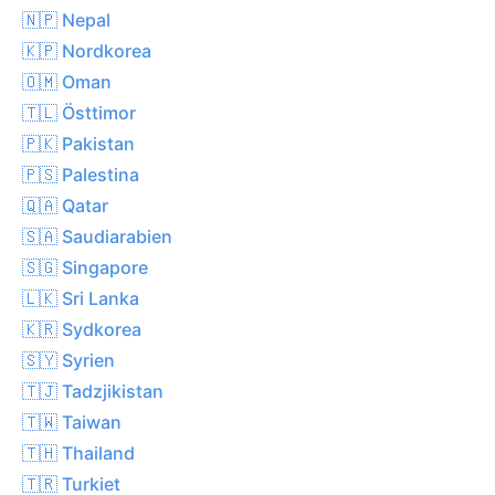
🇳🇵 Nepal
🇰🇵 Nordkorea
🇴🇲 Oman
🇹🇱 Östtimor
🇵🇰 Pakistan
🇵🇸 Palestina
🇶🇦 Qatar
🇸🇦 Saudiarabien
🇸🇬 Singapore
🇱🇰 Sri Lanka
🇰🇷 Sydkorea
🇸🇾 Syrien
🇹🇯 Tadzjikistan
🇹🇼 Taiwan
🇹🇭 Thailand
🇹🇷 Turkiet