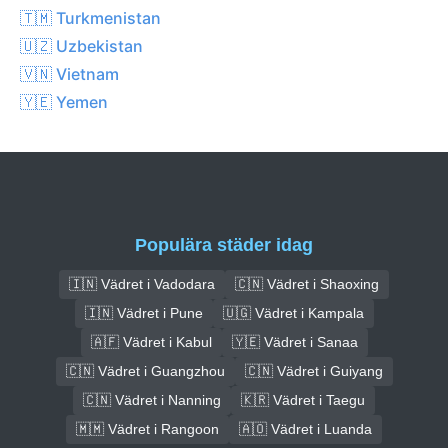
🇹🇲 Turkmenistan
🇺🇿 Uzbekistan
🇻🇳 Vietnam
🇾🇪 Yemen
Populära städer idag
🇮🇳 Vädret i Vadodara
🇨🇳 Vädret i Shaoxing
🇮🇳 Vädret i Pune
🇺🇬 Vädret i Kampala
🇦🇫 Vädret i Kabul
🇾🇪 Vädret i Sanaa
🇨🇳 Vädret i Guangzhou
🇨🇳 Vädret i Guiyang
🇨🇳 Vädret i Nanning
🇰🇷 Vädret i Taegu
🇲🇲 Vädret i Rangoon
🇦🇴 Vädret i Luanda