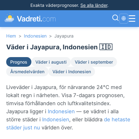
Exakta väderprognoser
.
Se alla länder
.
☰
Vadreti.
com
🌐
Hem
>
Indonesien
>
Jayapura
Väder i Jayapura, Indonesien 🇮🇩
Prognos
Väder i augusti
Väder i september
Årsmedelvärden
Väder i Indonesien
Liveväder i Jayapura, för närvarande 24°C med
lokalt regn i närheten. Visa 7-dagars prognosen,
timvisa förhållanden och luftkvalitetsindex.
Jayapura ligger i
Indonesien
— se vädret i alla
större städer i
Indonesien
, eller bläddra
de hetaste
städer just nu
världen över.