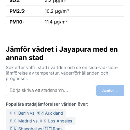
SO2:
5.3 µg/m³
PM2.5:
10.2 µg/m³
PM10:
11.4 µg/m³
Jämför vädret i Jayapura med en
annan stad
Sök efter valfri stad i världen och se en sida-vid-sida-
jämförelse av temperatur, väderförhållanden och
prognoser.
Jämför →
Populära stadajämförelser världen över:
🇩🇪 Berlin vs 🇳🇿 Auckland
🇪🇸 Madrid vs 🇺🇸 Los Angeles
🇨🇳 Shanghai vs 🇮🇹 Rom