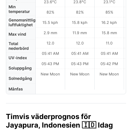
23.6°C
23.8°C
23.1°C
Min
temperatur
82%
82%
85%
Genomsnittlig
15.5 kph
15.8 kph
16.2 kph
luftfuktighet
2.9 mm
11.9 mm
15.8 mm
Max vind
12.0
12.0
11.0
Total
nederbörd
05:41 AM
05:41 AM
05:41 AM
UV-index
05:43 PM
05:43 PM
05:42 PM
Soluppgång
New Moon
New Moon
New Moon
N
Solnedgång
Månfas
Timvis väderprognos för
Jayapura, Indonesien 🇮🇩 Idag