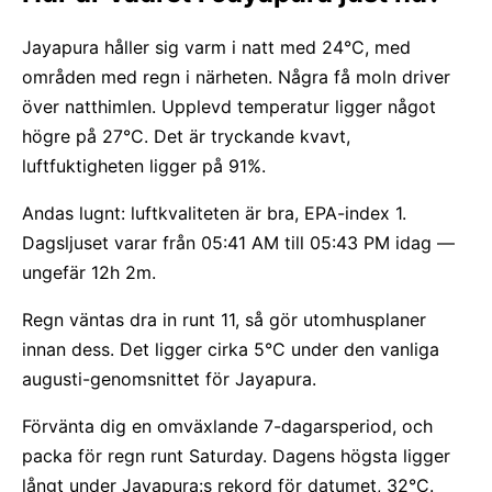
Jayapura håller sig varm i natt med 24°C, med
områden med regn i närheten. Några få moln driver
över natthimlen. Upplevd temperatur ligger något
högre på 27°C. Det är tryckande kvavt,
luftfuktigheten ligger på 91%.
Andas lugnt: luftkvaliteten är bra, EPA-index 1.
Dagsljuset varar från 05:41 AM till 05:43 PM idag —
ungefär 12h 2m.
Regn väntas dra in runt 11, så gör utomhusplaner
innan dess. Det ligger cirka 5°C under den vanliga
augusti-genomsnittet för Jayapura.
Förvänta dig en omväxlande 7-dagarsperiod, och
packa för regn runt Saturday. Dagens högsta ligger
långt under Jayapura:s rekord för datumet, 32°C.