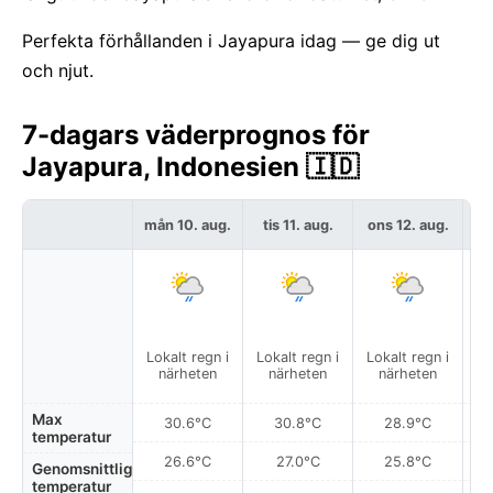
Perfekta förhållanden i Jayapura idag — ge dig ut
och njut.
7-dagars väderprognos för
Jayapura, Indonesien 🇮🇩
mån 10. aug.
tis 11. aug.
ons 12. aug.
to
Lokalt regn i
Lokalt regn i
Lokalt regn i
Del
närheten
närheten
närheten
Max
30.6°C
30.8°C
28.9°C
temperatur
26.6°C
27.0°C
25.8°C
Genomsnittlig
temperatur