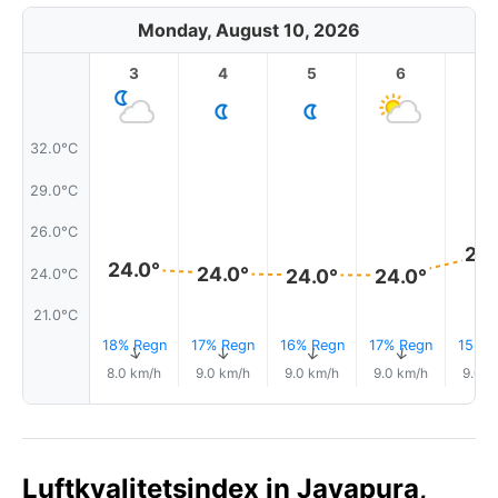
Monday, August 10, 2026
3
4
5
6
7
32.0°C
29.0°C
26.0°C
25.
24.0°
24.0°
24.0°
24.0°
24.0°C
21.0°C
18% Regn
17% Regn
16% Regn
17% Regn
15% R
↑
↑
↑
↑
8.0 km/h
9.0 km/h
9.0 km/h
9.0 km/h
9.0 k
Luftkvalitetsindex in Jayapura,