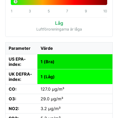
1
1
3
5
7
9
10
Låg
Luftföroreningarna är låga
Parameter
Värde
US EPA-
1 (Bra)
index:
UK DEFRA-
1 (Låg)
index:
CO:
127.0 µg/m³
O3:
29.0 µg/m³
NO2:
3.2 µg/m³