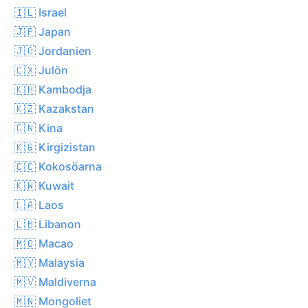
🇮🇱 Israel
🇯🇵 Japan
🇯🇴 Jordanien
🇨🇽 Julön
🇰🇭 Kambodja
🇰🇿 Kazakstan
🇨🇳 Kina
🇰🇬 Kirgizistan
🇨🇨 Kokosöarna
🇰🇼 Kuwait
🇱🇦 Laos
🇱🇧 Libanon
🇲🇴 Macao
🇲🇾 Malaysia
🇲🇻 Maldiverna
🇲🇳 Mongoliet