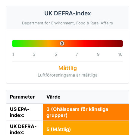
UK DEFRA-index
Department for Environment, Food & Rural Affairs
5
1
3
5
7
9
10
Måttlig
Luftföroreningarna är måttliga
Parameter
Värde
US EPA-
3 (Ohälsosam för känsliga
index:
grupper)
UK DEFRA-
5 (Måttlig)
index: