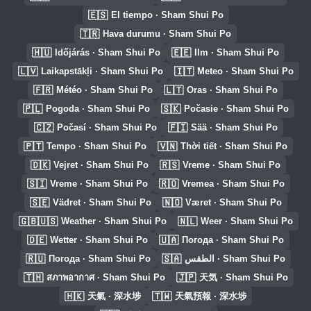
🇪🇸
El tiempo · Sham Shui Po
🇹🇷
Hava durumu · Sham Shui Po
🇭🇺
🇪🇪
Időjárás · Sham Shui Po
Ilm · Sham Shui Po
🇱🇻
🇮🇹
Laikapstākļi · Sham Shui Po
Meteo · Sham Shui Po
🇫🇷
🇱🇹
Météo · Sham Shui Po
Oras · Sham Shui Po
🇵🇱
🇸🇰
Pogoda · Sham Shui Po
Počasie · Sham Shui Po
🇨🇿
🇫🇮
Počasí · Sham Shui Po
Sää · Sham Shui Po
🇵🇹
🇻🇳
Tempo · Sham Shui Po
Thời tiết · Sham Shui Po
🇩🇰
🇷🇸
Vejret · Sham Shui Po
Vreme · Sham Shui Po
🇸🇮
🇷🇴
Vreme · Sham Shui Po
Vremea · Sham Shui Po
🇸🇪
🇳🇴
Vädret · Sham Shui Po
Været · Sham Shui Po
🇬🇧🇺🇸
🇳🇱
Weather · Sham Shui Po
Weer · Sham Shui Po
🇩🇪
🇺🇦
Wetter · Sham Shui Po
Погода · Sham Shui Po
🇷🇺
🇸🇦
Погода · Sham Shui Po
الطقس · Sham Shui Po
🇹🇭
🇯🇵
สภาพอากาศ · Sham Shui Po
天気 · Sham Shui Po
🇭🇰
🇹🇼
天氣 · 深水埗
天氣預報 · 深水埗