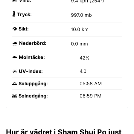
🌬️
Vind:
9.4 kph (254°)
🌡️
Tryck:
997.0 mb
👁️
Sikt:
10.0 km
🌧️
Nederbörd:
0.0 mm
☁️
Molntäcke:
42%
☀️
UV-index:
4.0
🌅
Soluppgång:
05:58 AM
🌇
Solnedgång:
06:59 PM
Hur är vädret i Sham Shui Po just