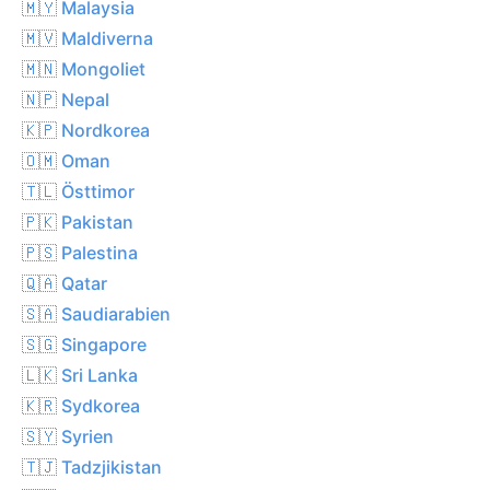
🇲🇾 Malaysia
🇲🇻 Maldiverna
🇲🇳 Mongoliet
🇳🇵 Nepal
🇰🇵 Nordkorea
🇴🇲 Oman
🇹🇱 Östtimor
🇵🇰 Pakistan
🇵🇸 Palestina
🇶🇦 Qatar
🇸🇦 Saudiarabien
🇸🇬 Singapore
🇱🇰 Sri Lanka
🇰🇷 Sydkorea
🇸🇾 Syrien
🇹🇯 Tadzjikistan