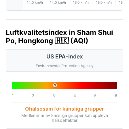
14.0 km/h
14.0 km/h
16.0 km/h
16.0 km/h
15.0 
Luftkvalitetsindex in Sham Shui
Po, Hongkong 🇭🇰 (AQI)
US EPA-index
Environmental Protection Agency
3
1
2
3
4
5
6
Ohälsosam för känsliga grupper
Medlemmar av känsliga grupper kan uppleva
hälsoeffekter