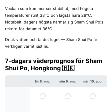
Veckan som kommer ser stabil ut, med högsta
temperaturer runt 33°C och lägsta nära 28°C.
Notabelt, dagens högsta närmar sig Sham Shui Po:s
rekord för datumet 36°C.
Drick vatten och ta det lugnt — Sham Shui Po är
verkligen varmt just nu.
7-dagars väderprognos för Sham
Shui Po, Hongkong 🇭🇰
lör 8. aug.
sön 9. aug.
mån 10. aug.
t