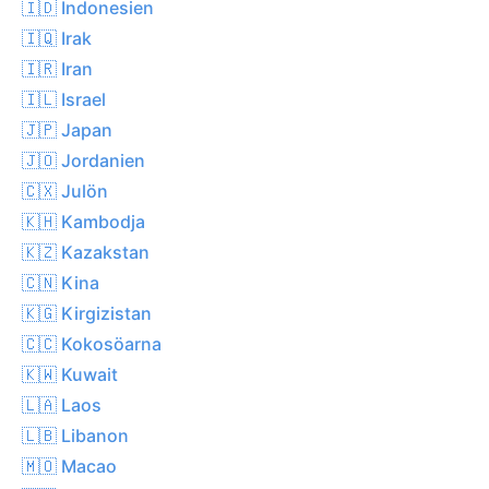
🇮🇩 Indonesien
🇮🇶 Irak
🇮🇷 Iran
🇮🇱 Israel
🇯🇵 Japan
🇯🇴 Jordanien
🇨🇽 Julön
🇰🇭 Kambodja
🇰🇿 Kazakstan
🇨🇳 Kina
🇰🇬 Kirgizistan
🇨🇨 Kokosöarna
🇰🇼 Kuwait
🇱🇦 Laos
🇱🇧 Libanon
🇲🇴 Macao