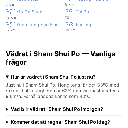
7 km
9 km
🇭🇰 Ma On Shan
🇭🇰 Tai Po
12 km
13 km
🇭🇰 Yuen Long San Hui
🇭🇰 Fanling
17 km
18 km
Vädret i Sham Shui Po — Vanliga
frågor
Hur är vädret i Sham Shui Po just nu?
Just nu i Sham Shui Po, Hongkong, är det 33°C med
rökdis. Luftfuktigheten är 63% och vindhastigheten är
9 km/h. Förhållandena känns som 40°C.
Vad blir vädret i Sham Shui Po imorgon?
Kommer det att regna i Sham Shui Po idag?