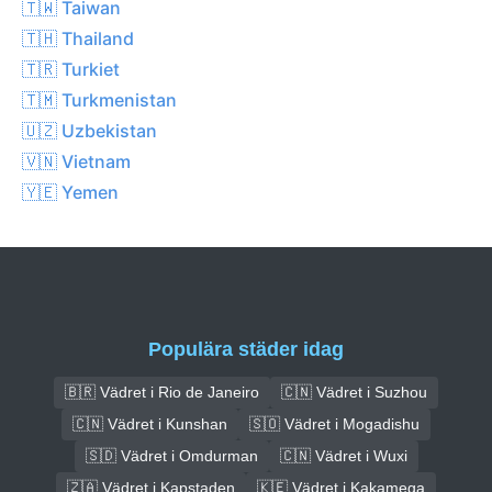
🇹🇼 Taiwan
🇹🇭 Thailand
🇹🇷 Turkiet
🇹🇲 Turkmenistan
🇺🇿 Uzbekistan
🇻🇳 Vietnam
🇾🇪 Yemen
Populära städer idag
🇧🇷 Vädret i Rio de Janeiro
🇨🇳 Vädret i Suzhou
🇨🇳 Vädret i Kunshan
🇸🇴 Vädret i Mogadishu
🇸🇩 Vädret i Omdurman
🇨🇳 Vädret i Wuxi
🇿🇦 Vädret i Kapstaden
🇰🇪 Vädret i Kakamega