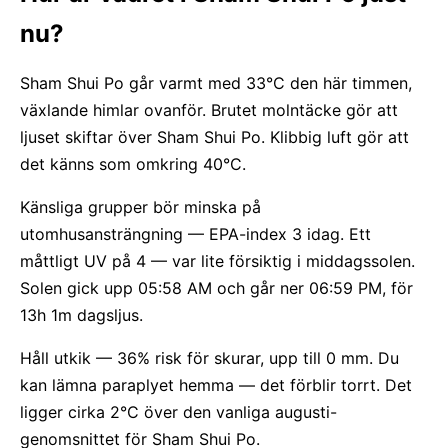
nu?
Sham Shui Po går varmt med 33°C den här timmen,
växlande himlar ovanför. Brutet molntäcke gör att
ljuset skiftar över Sham Shui Po. Klibbig luft gör att
det känns som omkring 40°C.
Känsliga grupper bör minska på
utomhusansträngning — EPA-index 3 idag. Ett
måttligt UV på 4 — var lite försiktig i middagssolen.
Solen gick upp 05:58 AM och går ner 06:59 PM, för
13h 1m dagsljus.
Håll utkik — 36% risk för skurar, upp till 0 mm. Du
kan lämna paraplyet hemma — det förblir torrt. Det
ligger cirka 2°C över den vanliga augusti-
genomsnittet för Sham Shui Po.