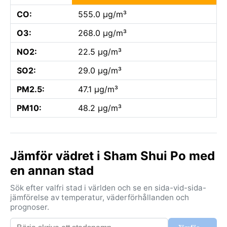
CO:
555.0 µg/m³
O3:
268.0 µg/m³
NO2:
22.5 µg/m³
SO2:
29.0 µg/m³
PM2.5:
47.1 µg/m³
PM10:
48.2 µg/m³
Jämför vädret i Sham Shui Po med
en annan stad
Sök efter valfri stad i världen och se en sida-vid-sida-
jämförelse av temperatur, väderförhållanden och
prognoser.