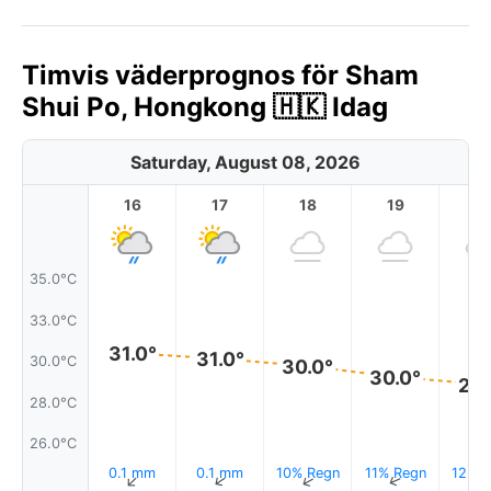
Timvis väderprognos för Sham
Shui Po, Hongkong 🇭🇰 Idag
Saturday, August 08, 2026
16
17
18
19
2
35.0°C
33.0°C
31.0°
31.0°
30.0°C
30.0°
30.0°
29.
28.0°C
26.0°C
0.1 mm
0.1 mm
10% Regn
11% Regn
12% R
↑
↑
↑
↑