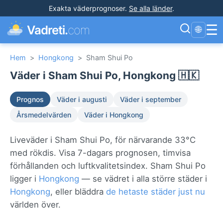
Exakta väderprognoser
.
Se alla länder
.
☰
Vadreti.
com
🌐
Hem
>
Hongkong
>
Sham Shui Po
Väder i Sham Shui Po, Hongkong 🇭🇰
Prognos
Väder i augusti
Väder i september
Årsmedelvärden
Väder i Hongkong
Liveväder i Sham Shui Po, för närvarande 33°C
med rökdis. Visa 7-dagars prognosen, timvisa
förhållanden och luftkvalitetsindex. Sham Shui Po
ligger i
Hongkong
— se vädret i alla större städer i
Hongkong
, eller bläddra
de hetaste städer just nu
världen över.