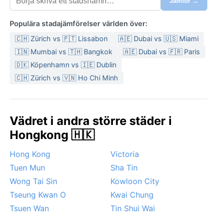
Jämför →
Populära stadajämförelser världen över:
🇨🇭 Zürich vs 🇵🇹 Lissabon
🇦🇪 Dubai vs 🇺🇸 Miami
🇮🇳 Mumbai vs 🇹🇭 Bangkok
🇦🇪 Dubai vs 🇫🇷 Paris
🇩🇰 Köpenhamn vs 🇮🇪 Dublin
🇨🇭 Zürich vs 🇻🇳 Ho Chi Minh
Vädret i andra större städer i
Hongkong 🇭🇰
Hong Kong
Victoria
Tuen Mun
Sha Tin
Wong Tai Sin
Kowloon City
Tseung Kwan O
Kwai Chung
Tsuen Wan
Tin Shui Wai