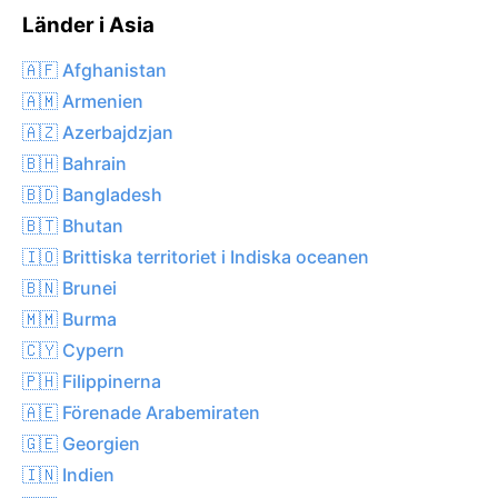
Länder i Asia
🇦🇫 Afghanistan
🇦🇲 Armenien
🇦🇿 Azerbajdzjan
🇧🇭 Bahrain
🇧🇩 Bangladesh
🇧🇹 Bhutan
🇮🇴 Brittiska territoriet i Indiska oceanen
🇧🇳 Brunei
🇲🇲 Burma
🇨🇾 Cypern
🇵🇭 Filippinerna
🇦🇪 Förenade Arabemiraten
🇬🇪 Georgien
🇮🇳 Indien