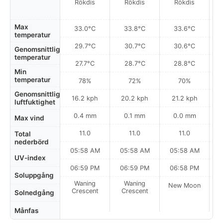
Rökdis
Rökdis
Rökdis
Max
33.0°C
33.8°C
33.6°C
temperatur
29.7°C
30.7°C
30.6°C
Genomsnittlig
temperatur
27.7°C
28.7°C
28.8°C
Min
temperatur
78%
72%
70%
Genomsnittlig
16.2 kph
20.2 kph
21.2 kph
luftfuktighet
0.4 mm
0.1 mm
0.0 mm
Max vind
11.0
11.0
11.0
Total
nederbörd
05:58 AM
05:58 AM
05:58 AM
0
UV-index
06:59 PM
06:59 PM
06:58 PM
Soluppgång
Waning
Waning
New Moon
N
Crescent
Crescent
Solnedgång
Månfas