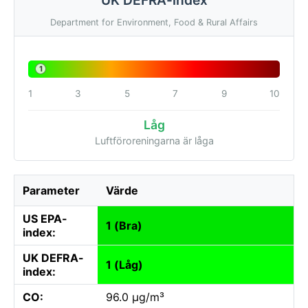
Department for Environment, Food & Rural Affairs
1
1
3
5
7
9
10
Låg
Luftföroreningarna är låga
Parameter
Värde
US EPA-
1 (Bra)
index:
UK DEFRA-
1 (Låg)
index:
CO:
96.0 µg/m³