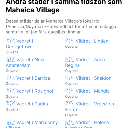
Andra städer i samma tidszon som
Mahaica Village
Dessa städer delar Mahaica Village's lokal tid
(America/Guyana) — användbart för att schemalägga
samtal eller jämföra dagsljus timmar.
🇬🇾 Vädret i
🇬🇾 Vädret i Linden
Georgetown
Guyana
Guyana
🇬🇾 Vädret i New
🇬🇾 Vädret i Anna
Amsterdam
Regina
Guyana
Guyana
🇬🇾 Vädret i Bartica
🇬🇾 Vädret i Skeldon
Guyana
Guyana
🇬🇾 Vädret i Rosignol
🇬🇾 Vädret i Mahdia
Guyana
Guyana
🇬🇾 Vädret i Parika
🇬🇾 Vädret i Vreed-en-
Hoop
Guyana
Guyana
🇬🇾 Vädret i Mahaicony
🇬🇾 Vädret i Helena
Village
Number One