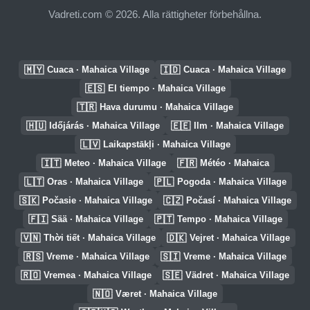
Vadreti.com © 2026. Alla rättigheter förbehållna.
🇲🇾
🇮🇩
Cuaca · Mahaica Village
Cuaca · Mahaica Village
🇪🇸
El tiempo · Mahaica Village
🇹🇷
Hava durumu · Mahaica Village
🇭🇺
🇪🇪
Időjárás · Mahaica Village
Ilm · Mahaica Village
🇱🇻
Laikapstākļi · Mahaica Village
🇮🇹
🇫🇷
Meteo · Mahaica Village
Météo · Mahaica
🇱🇹
🇵🇱
Oras · Mahaica Village
Pogoda · Mahaica Village
🇸🇰
🇨🇿
Počasie · Mahaica Village
Počasí · Mahaica Village
🇫🇮
🇵🇹
Sää · Mahaica Village
Tempo · Mahaica Village
🇻🇳
🇩🇰
Thời tiết · Mahaica Village
Vejret · Mahaica Village
🇷🇸
🇸🇮
Vreme · Mahaica Village
Vreme · Mahaica Village
🇷🇴
🇸🇪
Vremea · Mahaica Village
Vädret · Mahaica Village
🇳🇴
Været · Mahaica Village