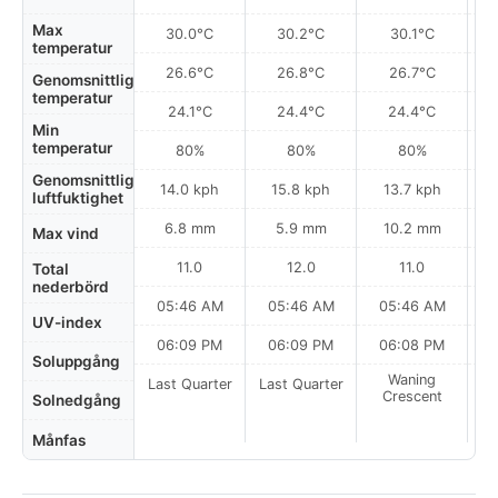
Max
30.0°C
30.2°C
30.1°C
temperatur
26.6°C
26.8°C
26.7°C
Genomsnittlig
temperatur
24.1°C
24.4°C
24.4°C
Min
temperatur
80%
80%
80%
Genomsnittlig
14.0 kph
15.8 kph
13.7 kph
luftfuktighet
6.8 mm
5.9 mm
10.2 mm
Max vind
11.0
12.0
11.0
Total
nederbörd
05:46 AM
05:46 AM
05:46 AM
0
UV-index
06:09 PM
06:09 PM
06:08 PM
Soluppgång
Waning
Last Quarter
Last Quarter
Crescent
Solnedgång
Månfas