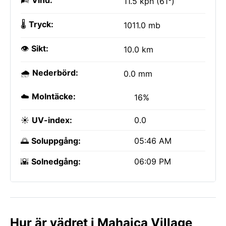
🌬️
Vind:
11.5 kph (61°)
🌡️
Tryck:
1011.0 mb
👁️
Sikt:
10.0 km
🌧️
Nederbörd:
0.0 mm
☁️
Molntäcke:
16%
☀️
UV-index:
0.0
🌅
Soluppgång:
05:46 AM
🌇
Solnedgång:
06:09 PM
Hur är vädret i Mahaica Village