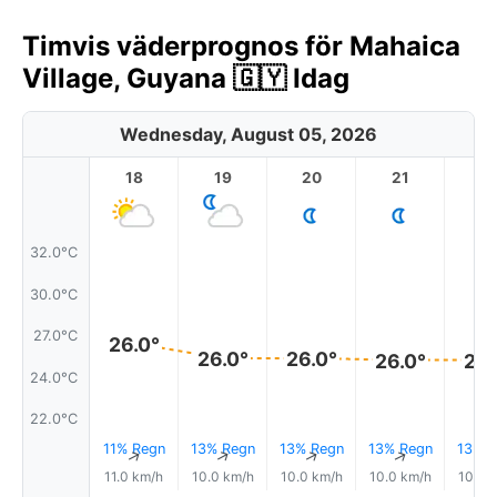
Timvis väderprognos för Mahaica
Village, Guyana 🇬🇾 Idag
Wednesday, August 05, 2026
18
19
20
21
2
32.0°C
30.0°C
27.0°C
26.0°
26.0°
26.0°
26.0°
26.
24.0°C
22.0°C
11% Regn
13% Regn
13% Regn
13% Regn
13% R
↑
↑
↑
↑
11.0 km/h
10.0 km/h
10.0 km/h
10.0 km/h
10.0 