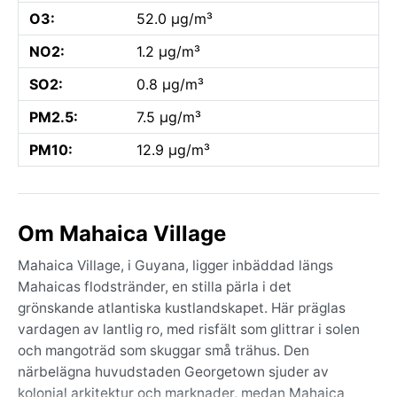
O3:
52.0 µg/m³
NO2:
1.2 µg/m³
SO2:
0.8 µg/m³
PM2.5:
7.5 µg/m³
PM10:
12.9 µg/m³
Om Mahaica Village
Mahaica Village, i Guyana, ligger inbäddad längs
Mahaicas flodstränder, en stilla pärla i det
grönskande atlantiska kustlandskapet. Här präglas
vardagen av lantlig ro, med risfält som glittrar i solen
och mangoträd som skuggar små trähus. Den
närbelägna huvudstaden Georgetown sjuder av
kolonial arkitektur och marknader, medan Mahaica