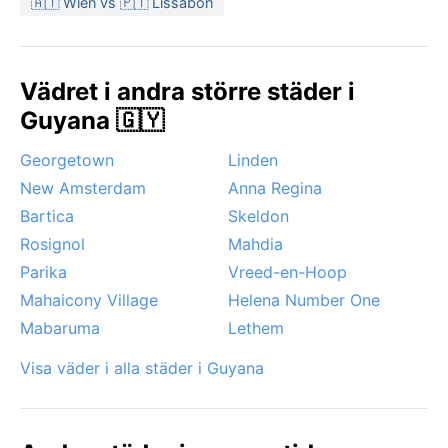
🇦🇹 Wien vs 🇵🇹 Lissabon
under den relativt torrare perioden från februari till
april, då regnet avtar och solen tittar fram mer.
Noterbara väderfenomen är sällsynta – Guyana ligger
Vädret i andra större städer i
för långt söderut för orkaner, och den ekvatoriala
Guyana 🇬🇾
lugnet ger ett förutsägbart mönster. Däremot kan
kraftiga regn leda till blixtöversvämningar i låglänta
Georgetown
Linden
områden, särskilt under regnperiodens höjdpunkt.
New Amsterdam
Anna Regina
Himlen bjuder ofta på dramatiska cumulusmoln som
tornrar upp sig eftermiddagar, följt av korta, intensiva
Bartica
Skeldon
skurar – ett landskap där vädret alltid är en del av
Rosignol
Mahdia
upplevelsen.
Parika
Vreed-en-Hoop
Mahaicony Village
Helena Number One
Mabaruma
Lethem
Visa väder i alla städer i Guyana