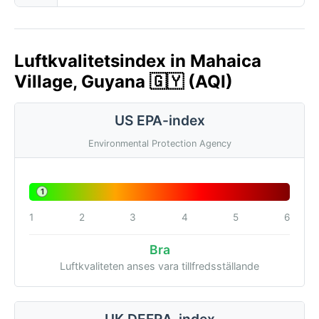
Luftkvalitetsindex in Mahaica
Village, Guyana 🇬🇾 (AQI)
US EPA-index
Environmental Protection Agency
1
1
2
3
4
5
6
Bra
Luftkvaliteten anses vara tillfredsställande
UK DEFRA-index