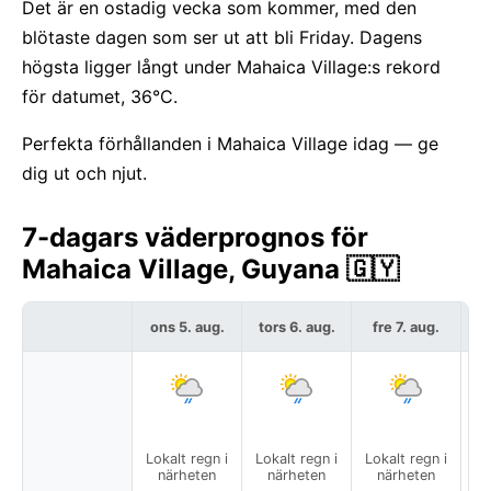
Det är en ostadig vecka som kommer, med den
blötaste dagen som ser ut att bli Friday. Dagens
högsta ligger långt under Mahaica Village:s rekord
för datumet, 36°C.
Perfekta förhållanden i Mahaica Village idag — ge
dig ut och njut.
7-dagars väderprognos för
Mahaica Village, Guyana 🇬🇾
ons 5. aug.
tors 6. aug.
fre 7. aug.
l
Lokalt regn i
Lokalt regn i
Lokalt regn i
närheten
närheten
närheten