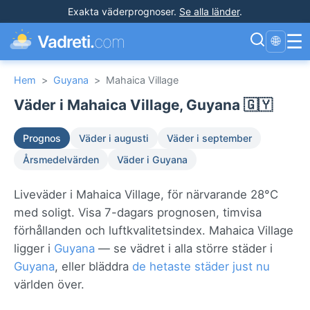
Exakta väderprognoser
.
Se alla länder
.
☰
Vadreti.
com
🌐
Hem
>
Guyana
>
Mahaica Village
Väder i Mahaica Village, Guyana 🇬🇾
Prognos
Väder i augusti
Väder i september
Årsmedelvärden
Väder i Guyana
Liveväder i Mahaica Village, för närvarande 28°C
med soligt. Visa 7-dagars prognosen, timvisa
förhållanden och luftkvalitetsindex. Mahaica Village
ligger i
Guyana
— se vädret i alla större städer i
Guyana
, eller bläddra
de hetaste städer just nu
världen över.