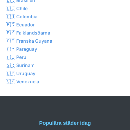
🇧🇷 Brasilien
🇨🇱 Chile
🇨🇴 Colombia
🇪🇨 Ecuador
🇫🇰 Falklandsöarna
🇬🇫 Franska Guyana
🇵🇾 Paraguay
🇵🇪 Peru
🇸🇷 Surinam
🇺🇾 Uruguay
🇻🇪 Venezuela
Populära städer idag