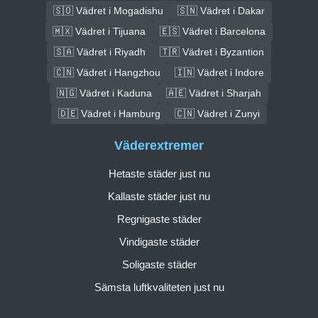
🇸🇴 Vädret i Mogadishu
🇸🇳 Vädret i Dakar
🇲🇽 Vädret i Tijuana
🇪🇸 Vädret i Barcelona
🇸🇦 Vädret i Riyadh
🇹🇷 Vädret i Byzantion
🇨🇳 Vädret i Hangzhou
🇮🇳 Vädret i Indore
🇳🇬 Vädret i Kaduna
🇦🇪 Vädret i Sharjah
🇩🇪 Vädret i Hamburg
🇨🇳 Vädret i Zunyi
Väderextremer
Hetaste städer just nu
Kallaste städer just nu
Regnigaste städer
Vindigaste städer
Soligaste städer
Sämsta luftkvaliteten just nu