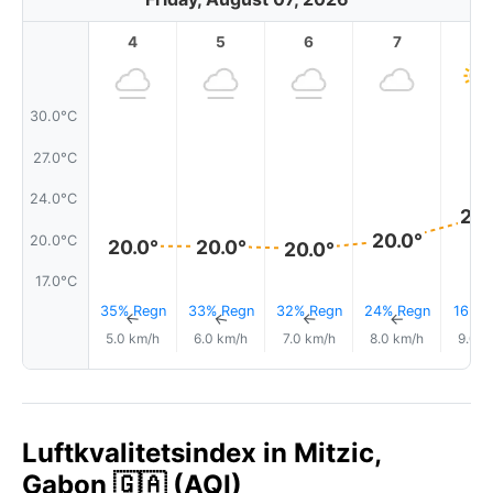
4
5
6
7
8
30.0°C
27.0°C
24.0°C
22.
20.0°
20.0°C
20.0°
20.0°
20.0°
17.0°C
35% Regn
33% Regn
32% Regn
24% Regn
16% R
↑
↑
↑
↑
5.0 km/h
6.0 km/h
7.0 km/h
8.0 km/h
9.0 k
Luftkvalitetsindex in Mitzic,
Gabon 🇬🇦 (AQI)