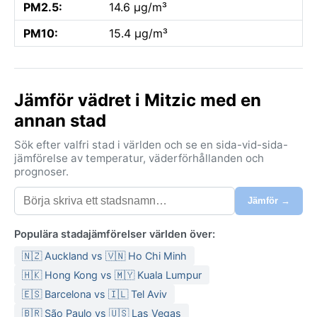
PM2.5:
14.6 µg/m³
PM10:
15.4 µg/m³
Jämför vädret i Mitzic med en
annan stad
Sök efter valfri stad i världen och se en sida-vid-sida-
jämförelse av temperatur, väderförhållanden och
prognoser.
Jämför →
Populära stadajämförelser världen över:
🇳🇿 Auckland vs 🇻🇳 Ho Chi Minh
🇭🇰 Hong Kong vs 🇲🇾 Kuala Lumpur
🇪🇸 Barcelona vs 🇮🇱 Tel Aviv
🇧🇷 São Paulo vs 🇺🇸 Las Vegas