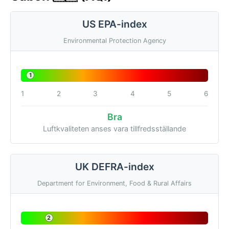
US EPA-index
Environmental Protection Agency
1
1
2
3
4
5
6
Bra
Luftkvaliteten anses vara tillfredsställande
UK DEFRA-index
Department for Environment, Food & Rural Affairs
2