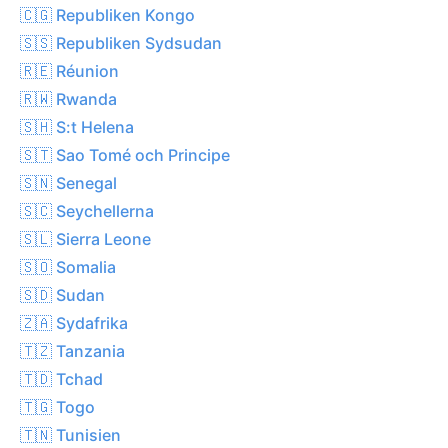
🇨🇬 Republiken Kongo
🇸🇸 Republiken Sydsudan
🇷🇪 Réunion
🇷🇼 Rwanda
🇸🇭 S:t Helena
🇸🇹 Sao Tomé och Principe
🇸🇳 Senegal
🇸🇨 Seychellerna
🇸🇱 Sierra Leone
🇸🇴 Somalia
🇸🇩 Sudan
🇿🇦 Sydafrika
🇹🇿 Tanzania
🇹🇩 Tchad
🇹🇬 Togo
🇹🇳 Tunisien