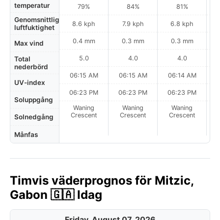
temperatur
79%
84%
81%
Genomsnittlig
8.6 kph
7.9 kph
6.8 kph
luftfuktighet
0.4 mm
0.3 mm
0.3 mm
Max vind
5.0
4.0
4.0
Total
nederbörd
06:15 AM
06:15 AM
06:14 AM
UV-index
06:23 PM
06:23 PM
06:23 PM
Soluppgång
Waning
Waning
Waning
N
Crescent
Crescent
Crescent
Solnedgång
Månfas
Timvis väderprognos för Mitzic,
Gabon 🇬🇦 Idag
Friday, August 07, 2026