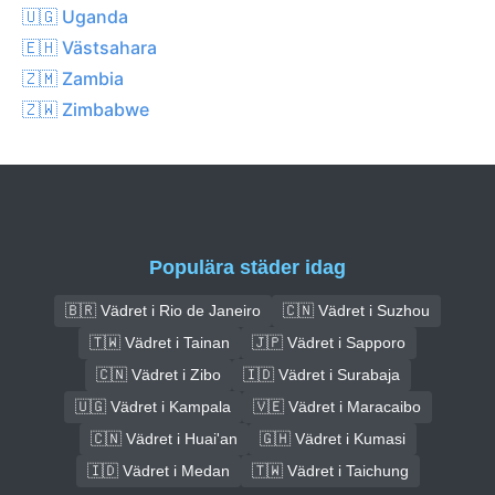
🇺🇬 Uganda
🇪🇭 Västsahara
🇿🇲 Zambia
🇿🇼 Zimbabwe
Populära städer idag
🇧🇷 Vädret i Rio de Janeiro
🇨🇳 Vädret i Suzhou
🇹🇼 Vädret i Tainan
🇯🇵 Vädret i Sapporo
🇨🇳 Vädret i Zibo
🇮🇩 Vädret i Surabaja
🇺🇬 Vädret i Kampala
🇻🇪 Vädret i Maracaibo
🇨🇳 Vädret i Huai'an
🇬🇭 Vädret i Kumasi
🇮🇩 Vädret i Medan
🇹🇼 Vädret i Taichung