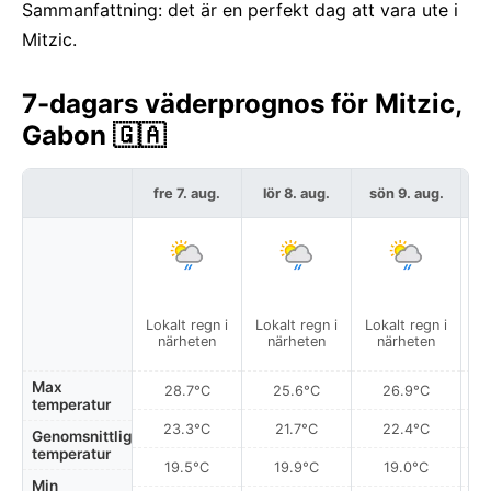
Sammanfattning: det är en perfekt dag att vara ute i
Mitzic.
7-dagars väderprognos för Mitzic,
Gabon 🇬🇦
fre 7. aug.
lör 8. aug.
sön 9. aug.
må
Lokalt regn i
Lokalt regn i
Lokalt regn i
Del
närheten
närheten
närheten
Max
28.7°C
25.6°C
26.9°C
temperatur
23.3°C
21.7°C
22.4°C
Genomsnittlig
temperatur
19.5°C
19.9°C
19.0°C
Min