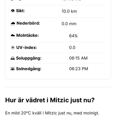
👁️
Sikt:
10.0 km
🌧️
Nederbörd:
0.0 mm
☁️
Molntäcke:
64%
☀️
UV-index:
0.0
🌅
Soluppgång:
06:15 AM
🌇
Solnedgång:
06:23 PM
Hur är vädret i Mitzic just nu?
En mild 20°C kväll i Mitzic just nu, med molnigt.