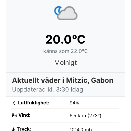
20.0°C
känns som 22.0°C
Molnigt
Aktuellt väder i Mitzic, Gabon
Uppdaterad kl. 3:30 idag
💧
Luftfuktighet:
94%
🌬️
Vind:
6.5 kph (273°)
🌡️
Tryck:
1014.0 mb