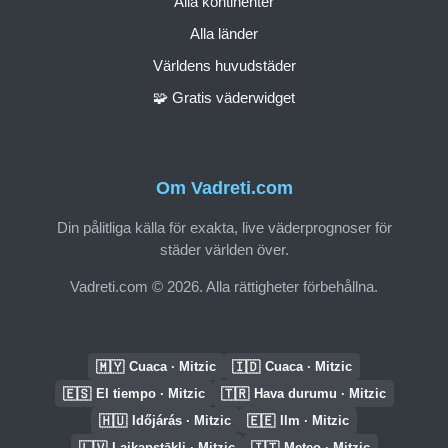
Alla kontinenter
Alla länder
Världens huvudstäder
🧩 Gratis väderwidget
Om Vadreti.com
Din pålitliga källa för exakta, live väderprognoser för
städer världen över.
Vadreti.com © 2026. Alla rättigheter förbehållna.
🇲🇾
🇮🇩
Cuaca · Mitzic
Cuaca · Mitzic
🇪🇸
🇹🇷
El tiempo · Mitzic
Hava durumu · Mitzic
🇭🇺
🇪🇪
Időjárás · Mitzic
Ilm · Mitzic
🇱🇻
🇮🇹
Laikapstākļi · Mitzic
Meteo · Mitzic