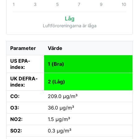
1
3
5
7
9
10
Låg
Luftföroreningarna är låga
Parameter
Värde
US EPA-
1 (Bra)
index:
UK DEFRA-
2 (Låg)
index:
CO:
209.0 µg/m³
O3:
36.0 µg/m³
NO2:
1.5 µg/m³
SO2:
0.3 µg/m³