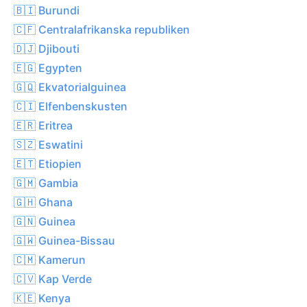
🇧🇮 Burundi
🇨🇫 Centralafrikanska republiken
🇩🇯 Djibouti
🇪🇬 Egypten
🇬🇶 Ekvatorialguinea
🇨🇮 Elfenbenskusten
🇪🇷 Eritrea
🇸🇿 Eswatini
🇪🇹 Etiopien
🇬🇲 Gambia
🇬🇭 Ghana
🇬🇳 Guinea
🇬🇼 Guinea-Bissau
🇨🇲 Kamerun
🇨🇻 Kap Verde
🇰🇪 Kenya