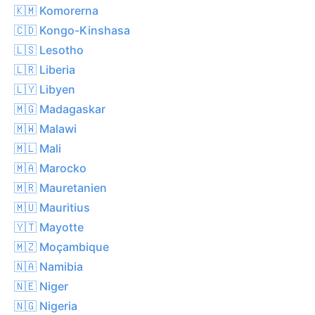
🇰🇲 Komorerna
🇨🇩 Kongo-Kinshasa
🇱🇸 Lesotho
🇱🇷 Liberia
🇱🇾 Libyen
🇲🇬 Madagaskar
🇲🇼 Malawi
🇲🇱 Mali
🇲🇦 Marocko
🇲🇷 Mauretanien
🇲🇺 Mauritius
🇾🇹 Mayotte
🇲🇿 Moçambique
🇳🇦 Namibia
🇳🇪 Niger
🇳🇬 Nigeria