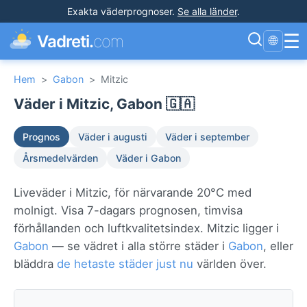
Exakta väderprognoser
.
Se alla länder
.
☰
Vadreti.
com
🌐
Hem
>
Gabon
>
Mitzic
Väder i Mitzic, Gabon 🇬🇦
Prognos
Väder i augusti
Väder i september
Årsmedelvärden
Väder i Gabon
Liveväder i Mitzic, för närvarande 20°C med
molnigt. Visa 7-dagars prognosen, timvisa
förhållanden och luftkvalitetsindex. Mitzic ligger i
Gabon
— se vädret i alla större städer i
Gabon
, eller
bläddra
de hetaste städer just nu
världen över.