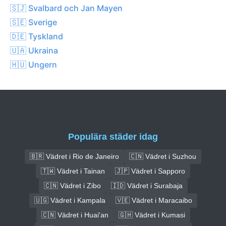
🇸🇯 Svalbard och Jan Mayen
🇸🇪 Sverige
🇩🇪 Tyskland
🇺🇦 Ukraina
🇭🇺 Ungern
Populära städer idag
🇧🇷 Vädret i Rio de Janeiro
🇨🇳 Vädret i Suzhou
🇹🇼 Vädret i Tainan
🇯🇵 Vädret i Sapporo
🇨🇳 Vädret i Zibo
🇮🇩 Vädret i Surabaja
🇺🇬 Vädret i Kampala
🇻🇪 Vädret i Maracaibo
🇨🇳 Vädret i Huai'an
🇬🇭 Vädret i Kumasi