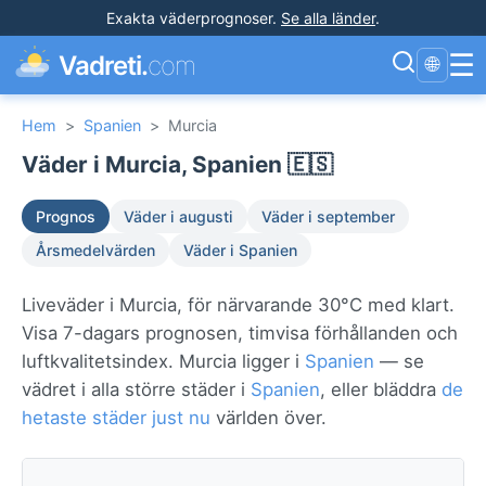
Exakta väderprognoser
.
Se alla länder
.
☰
Vadreti.
com
🌐
Hem
>
Spanien
>
Murcia
Väder i Murcia, Spanien 🇪🇸
Prognos
Väder i augusti
Väder i september
Årsmedelvärden
Väder i Spanien
Liveväder i Murcia, för närvarande 30°C med klart.
Visa 7-dagars prognosen, timvisa förhållanden och
luftkvalitetsindex. Murcia ligger i
Spanien
— se
vädret i alla större städer i
Spanien
, eller bläddra
de
hetaste städer just nu
världen över.