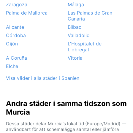
Zaragoza
Málaga
översvämningar, trots den annars torra årstiden.
Palma de Mallorca
Las Palmas de Gran
Sommarvärmen är intensiv, men många uppskattar de
Canaria
långa ljusa kvällarna. Det förekommer varken monsun,
Alicante
Bilbao
sirocco eller orkaner – däremot kan en mild dimma
ibland svepa in över staden under vintermorgnarna.
Córdoba
Valladolid
Gijón
L'Hospitalet de
Llobregat
A Coruña
Vitoria
Elche
Visa väder i alla städer i Spanien
Andra städer i samma tidszon som
Murcia
Dessa städer delar Murcia's lokal tid (Europe/Madrid) —
användbart för att schemalägga samtal eller jämföra