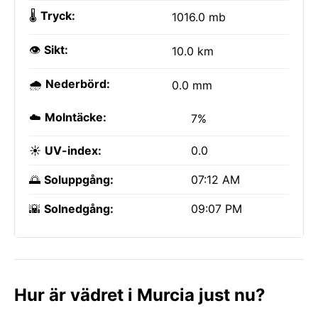
🌡️
Tryck:
1016.0 mb
👁️
Sikt:
10.0 km
🌧️
Nederbörd:
0.0 mm
☁️
Molntäcke:
7%
☀️
UV-index:
0.0
🌅
Soluppgång:
07:12 AM
🌇
Solnedgång:
09:07 PM
Hur är vädret i Murcia just nu?