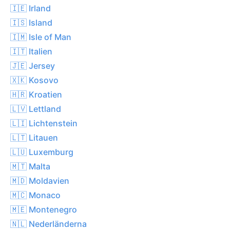
🇮🇪 Irland
🇮🇸 Island
🇮🇲 Isle of Man
🇮🇹 Italien
🇯🇪 Jersey
🇽🇰 Kosovo
🇭🇷 Kroatien
🇱🇻 Lettland
🇱🇮 Lichtenstein
🇱🇹 Litauen
🇱🇺 Luxemburg
🇲🇹 Malta
🇲🇩 Moldavien
🇲🇨 Monaco
🇲🇪 Montenegro
🇳🇱 Nederländerna