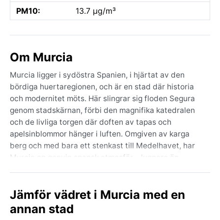
PM10:
13.7 µg/m³
Om Murcia
Murcia ligger i sydöstra Spanien, i hjärtat av den
bördiga huertaregionen, och är en stad där historia
och modernitet möts. Här slingrar sig floden Segura
genom stadskärnan, förbi den magnifika katedralen
och de livliga torgen där doften av tapas och
apelsinblommor hänger i luften. Omgiven av karga
berg och med bara ett stenkast till Medelhavet, har
Murcia en genuin spansk atmosfär – lugnare än
kustens turistorter, men med en egen puls av
marknader, barer och kulturella evenemang. Staden
Jämför vädret i Murcia med en
är känd för sin grönskande trädgårdsodling och sin
avslappnade livsstil.
annan stad