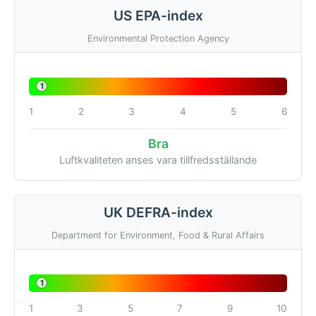
US EPA-index
Environmental Protection Agency
1
1
2
3
4
5
6
Bra
Luftkvaliteten anses vara tillfredsställande
UK DEFRA-index
Department for Environment, Food & Rural Affairs
1
1
3
5
7
9
10