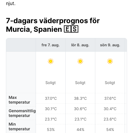
njut.
7-dagars väderprognos för
Murcia, Spanien 🇪🇸
fre 7. aug.
lör 8. aug.
sön 9. aug.
må
Soligt
Soligt
Soligt
Max
37.0°C
38.3°C
37.6°C
temperatur
30.1°C
30.6°C
30.4°C
Genomsnittlig
temperatur
23.1°C
23.1°C
23.6°C
Min
temperatur
53%
44%
54%