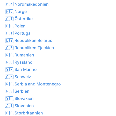
🇲🇰 Nordmakedonien
🇳🇴 Norge
🇦🇹 Österrike
🇵🇱 Polen
🇵🇹 Portugal
🇧🇾 Republiken Belarus
🇨🇿 Republiken Tjeckien
🇷🇴 Rumänien
🇷🇺 Ryssland
🇸🇲 San Marino
🇨🇭 Schweiz
🇷🇸 Serbia and Montenegro
🇷🇸 Serbien
🇸🇰 Slovakien
🇸🇮 Slovenien
🇬🇧 Storbritannien