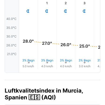
1
2
3
4
40.0°C
35.0°C
30.0°C
28.0°
27.0°
26.0°
26.0°C
25.0°
25.
21.0°C
3% Regn
3% Regn
3% Regn
3% Regn
3% R
↑
↑
↑
↑
5.0 km/h
4.0 km/h
4.0 km/h
3.0 km/h
4.0 k
Luftkvalitetsindex in Murcia,
Spanien 🇪🇸 (AQI)