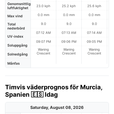
Genomsnittlig
23.0 kph
25.2 kph
25.6 kph
luftfuktighet
0.0 mm
0.0 mm
0.0 mm
Max vind
9.0
9.0
9.0
Total
nederbörd
07:12 AM
07:13 AM
07:14 AM
UV-index
09:07 PM
09:06 PM
09:05 PM
Soluppgång
Waning
Waning
Waning
N
Crescent
Crescent
Crescent
Solnedgång
Månfas
Timvis väderprognos för Murcia,
Spanien 🇪🇸 Idag
Saturday, August 08, 2026