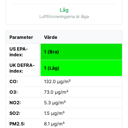
Låg
Luftföroreningarna är låga
Parameter
Värde
US EPA-
1 (Bra)
index:
UK DEFRA-
1 (Låg)
index:
CO:
132.0 µg/m³
O3:
73.0 µg/m³
NO2:
5.3 µg/m³
SO2:
1.5 µg/m³
PM2.5:
8.1 µg/m³