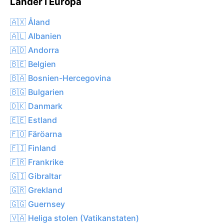
Länder i Europa
🇦🇽 Åland
🇦🇱 Albanien
🇦🇩 Andorra
🇧🇪 Belgien
🇧🇦 Bosnien-Hercegovina
🇧🇬 Bulgarien
🇩🇰 Danmark
🇪🇪 Estland
🇫🇴 Färöarna
🇫🇮 Finland
🇫🇷 Frankrike
🇬🇮 Gibraltar
🇬🇷 Grekland
🇬🇬 Guernsey
🇻🇦 Heliga stolen (Vatikanstaten)