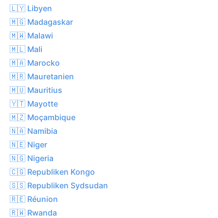
🇱🇾 Libyen
🇲🇬 Madagaskar
🇲🇼 Malawi
🇲🇱 Mali
🇲🇦 Marocko
🇲🇷 Mauretanien
🇲🇺 Mauritius
🇾🇹 Mayotte
🇲🇿 Moçambique
🇳🇦 Namibia
🇳🇪 Niger
🇳🇬 Nigeria
🇨🇬 Republiken Kongo
🇸🇸 Republiken Sydsudan
🇷🇪 Réunion
🇷🇼 Rwanda