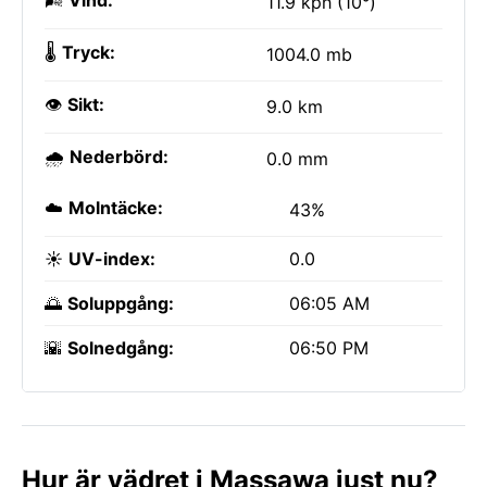
🌬️
Vind:
11.9 kph (10°)
🌡️
Tryck:
1004.0 mb
👁️
Sikt:
9.0 km
🌧️
Nederbörd:
0.0 mm
☁️
Molntäcke:
43%
☀️
UV-index:
0.0
🌅
Soluppgång:
06:05 AM
🌇
Solnedgång:
06:50 PM
Hur är vädret i Massawa just nu?