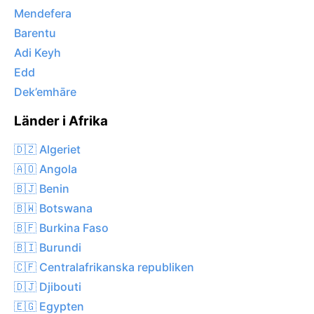
Mendefera
Barentu
Adi Keyh
Edd
Dek’emhāre
Länder i Afrika
🇩🇿 Algeriet
🇦🇴 Angola
🇧🇯 Benin
🇧🇼 Botswana
🇧🇫 Burkina Faso
🇧🇮 Burundi
🇨🇫 Centralafrikanska republiken
🇩🇯 Djibouti
🇪🇬 Egypten