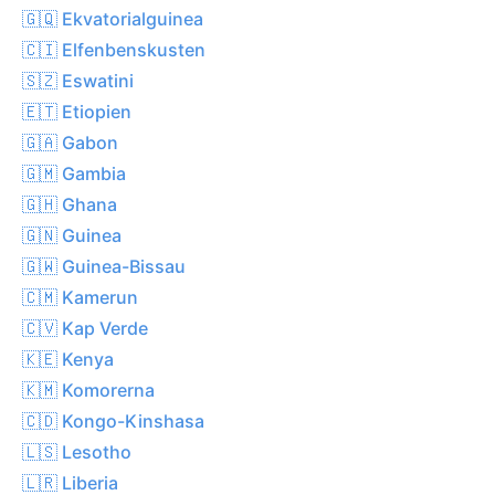
🇬🇶 Ekvatorialguinea
🇨🇮 Elfenbenskusten
🇸🇿 Eswatini
🇪🇹 Etiopien
🇬🇦 Gabon
🇬🇲 Gambia
🇬🇭 Ghana
🇬🇳 Guinea
🇬🇼 Guinea-Bissau
🇨🇲 Kamerun
🇨🇻 Kap Verde
🇰🇪 Kenya
🇰🇲 Komorerna
🇨🇩 Kongo-Kinshasa
🇱🇸 Lesotho
🇱🇷 Liberia