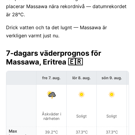
placerar Massawa nära rekordnivå — datumrekordet
är 28°C.
Drick vatten och ta det lugnt — Massawa är
verkligen varmt just nu.
7-dagars väderprognos för
Massawa, Eritrea 🇪🇷
fre 7. aug.
lör 8. aug.
sön 9. aug.
må
Åskväder i
Å
Soligt
Soligt
närheten
Max
39.2°C
37.3°C
37.3°C