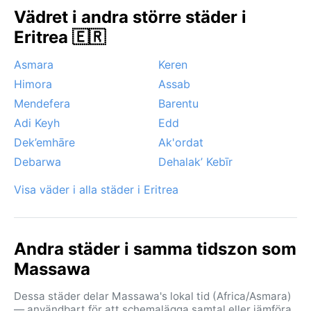
haboober, svepa in och sänka sikten markant. Även
Vädret i andra större städer i
om inga tropiska cykloner når Massawa, märks
Eritrea 🇪🇷
svalare uppvällningar i havet som ibland för med sig
dimma in över kusten. Staden lever i takt med solen
Asmara
Keren
och handelsvindarna – ett resmål för den som söker
Himora
Assab
en genuin, om än het, upplevelse vid Afrikas horn.
Mendefera
Barentu
Adi Keyh
Edd
Dek’emhāre
Ak'ordat
Debarwa
Dehalak’ Kebīr
Visa väder i alla städer i Eritrea
Andra städer i samma tidszon som
Massawa
Dessa städer delar Massawa's lokal tid (Africa/Asmara)
— användbart för att schemalägga samtal eller jämföra