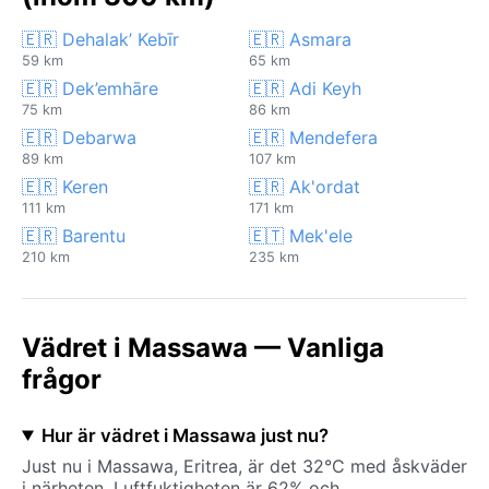
🇪🇷 Dehalak’ Kebīr
🇪🇷 Asmara
59 km
65 km
🇪🇷 Dek’emhāre
🇪🇷 Adi Keyh
75 km
86 km
🇪🇷 Debarwa
🇪🇷 Mendefera
89 km
107 km
🇪🇷 Keren
🇪🇷 Ak'ordat
111 km
171 km
🇪🇷 Barentu
🇪🇹 Mek'ele
210 km
235 km
Vädret i Massawa — Vanliga
frågor
Hur är vädret i Massawa just nu?
Just nu i Massawa, Eritrea, är det 32°C med åskväder
i närheten. Luftfuktigheten är 62% och