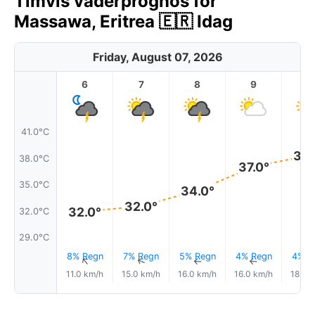
Timvis väderprognos för
Massawa, Eritrea 🇪🇷 Idag
Friday, August 07, 2026
6
7
8
9
1
41.0°C
38.
38.0°C
37.0°
35.0°C
34.0°
32.0°
32.0°
32.0°C
29.0°C
8% Regn
7% Regn
5% Regn
4% Regn
4% R
↑
↑
↑
↑
11.0 km/h
15.0 km/h
16.0 km/h
16.0 km/h
18.0 