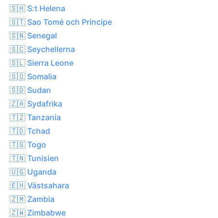
🇸🇭 S:t Helena
🇸🇹 Sao Tomé och Principe
🇸🇳 Senegal
🇸🇨 Seychellerna
🇸🇱 Sierra Leone
🇸🇴 Somalia
🇸🇩 Sudan
🇿🇦 Sydafrika
🇹🇿 Tanzania
🇹🇩 Tchad
🇹🇬 Togo
🇹🇳 Tunisien
🇺🇬 Uganda
🇪🇭 Västsahara
🇿🇲 Zambia
🇿🇼 Zimbabwe