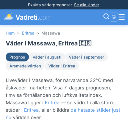
Exakta väderprognoser
.
Se alla länder
.
☰
Vadreti.
com
🌐
Hem
>
Eritrea
>
Massawa
Väder i Massawa, Eritrea 🇪🇷
Prognos
Väder i augusti
Väder i september
Årsmedelvärden
Väder i Eritrea
Liveväder i Massawa, för närvarande 32°C med
åskväder i närheten. Visa 7-dagars prognosen,
timvisa förhållanden och luftkvalitetsindex.
Massawa ligger i
Eritrea
— se vädret i alla större
städer i
Eritrea
, eller bläddra
de hetaste städer just
nu
världen över.