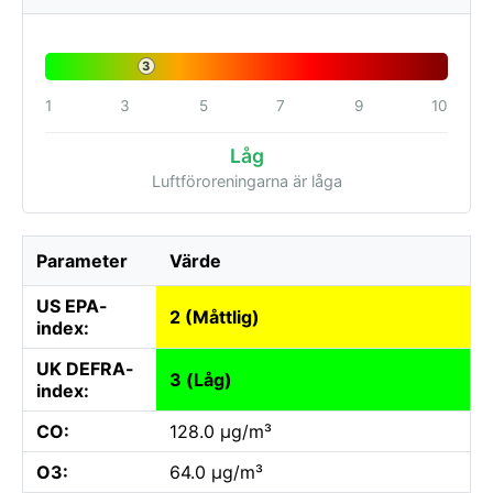
3
1
3
5
7
9
10
Låg
Luftföroreningarna är låga
Parameter
Värde
US EPA-
2 (Måttlig)
index:
UK DEFRA-
3 (Låg)
index:
CO:
128.0 µg/m³
O3:
64.0 µg/m³