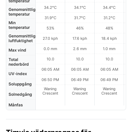
temperatur
34.2°C
34.1°C
34.4°C
Genomsnittlig
temperatur
31.9°C
31.7°C
31.2°C
Min
temperatur
53%
46%
48%
Genomsnittlig
27.0 kph
17.6 kph
18.4 kph
luftfuktighet
0.0 mm
2.6 mm
1.0 mm
Max vind
10.0
10.0
10.0
Total
nederbörd
06:05 AM
06:05 AM
06:05 AM
0
UV-index
06:50 PM
06:49 PM
06:49 PM
Soluppgång
Waning
Waning
Waning
N
Crescent
Crescent
Crescent
Solnedgång
Månfas