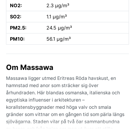
NO2:
2.3 µg/m³
SO2:
1.1 µg/m³
PM2.5:
24.5 µg/m³
PM10:
56.1 µg/m³
Om Massawa
Massawa ligger utmed Eritreas Röda havskust, en
hamnstad med anor som sträcker sig över
århundraden. Här blandas osmanska, italienska och
egyptiska influenser i arkitekturen –
korallstensbyggnader med höga valv och smala
gränder som vittnar om en gången tid som pärla längs
sjövägarna. Staden vilar på två öar sammanbundna
av broar, och från kajen ser man ut över ett stilla,