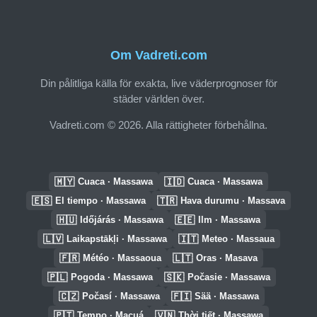
Om Vadreti.com
Din pålitliga källa för exakta, live väderprognoser för
städer världen över.
Vadreti.com © 2026. Alla rättigheter förbehållna.
🇲🇾
🇮🇩
Cuaca · Massawa
Cuaca · Massawa
🇪🇸
🇹🇷
El tiempo · Massawa
Hava durumu · Massava
🇭🇺
🇪🇪
Időjárás · Massawa
Ilm · Massawa
🇱🇻
🇮🇹
Laikapstākļi · Massawa
Meteo · Massaua
🇫🇷
🇱🇹
Météo · Massaoua
Oras · Masava
🇵🇱
🇸🇰
Pogoda · Massawa
Počasie · Massawa
🇨🇿
🇫🇮
Počasí · Massawa
Sää · Massawa
🇵🇹
🇻🇳
Tempo · Maçuá
Thời tiết · Massawa