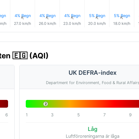
egn
4% Regn
4% Regn
4% Regn
5% Regn
5% Regn
↑
↑
↑
↑
↑
↑
km/h
27.0 km/h
26.0 km/h
23.0 km/h
20.0 km/h
18.0 km/h
ten 🇪🇬 (AQI)
UK DEFRA-index
Department for Environment, Food & Rural Affair
2
6
1
3
5
7
9
Låg
Luftföroreningarna är låga