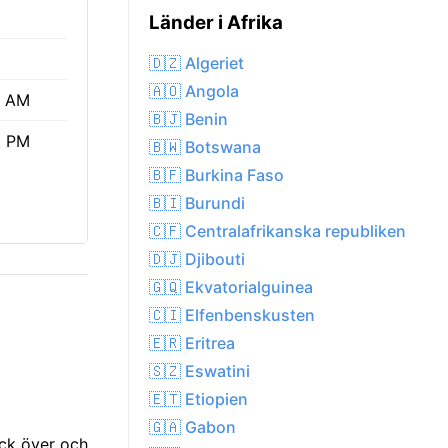
Länder i Afrika
🇩🇿 Algeriet
🇦🇴 Angola
3 AM
🇧🇯 Benin
3 PM
🇧🇼 Botswana
🇧🇫 Burkina Faso
🇧🇮 Burundi
🇨🇫 Centralafrikanska republiken
🇩🇯 Djibouti
🇬🇶 Ekvatorialguinea
🇨🇮 Elfenbenskusten
🇪🇷 Eritrea
🇸🇿 Eswatini
🇪🇹 Etiopien
🇬🇦 Gabon
äck över och