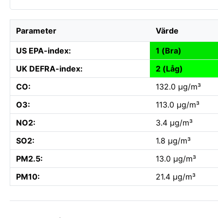
Parameter
Värde
US EPA-index:
1 (Bra)
UK DEFRA-index:
2 (Låg)
CO:
132.0 µg/m³
O3:
113.0 µg/m³
NO2:
3.4 µg/m³
SO2:
1.8 µg/m³
PM2.5:
13.0 µg/m³
PM10:
21.4 µg/m³