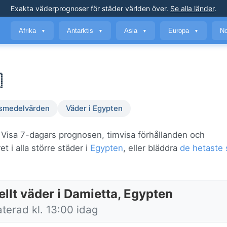
Exakta väderprognoser
för städer världen över
.
Se alla länder
.
Afrika
Antarktis
Asia
Europa
No
▼
▼
▼
▼

smedelvärden
Väder i Egypten
. Visa 7-dagars prognosen, timvisa förhållanden och
t i alla större städer i
Egypten
, eller bläddra
de hetaste 
llt väder i Damietta, Egypten
terad kl. 13:00 idag