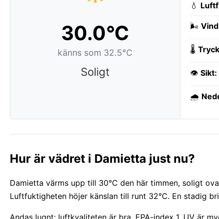
💧
Luft
30.0°C
🌬️
Vind
🌡️
Tryck
känns som 32.5°C
Soligt
👁️
Sikt:
🌧️
Ned
Hur är vädret i Damietta just nu?
Damietta värms upp till 30°C den här timmen, soligt ovan
Luftfuktigheten höjer känslan till runt 32°C. En stadig b
Andas lugnt: luftkvaliteten är bra, EPA-index 1. UV är 