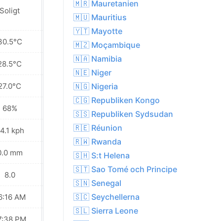
🇲🇷 Mauretanien
Soligt
Soligt
🇲🇺 Mauritius
🇾🇹 Mayotte
30.5°C
30.5°C
🇲🇿 Moçambique
🇳🇦 Namibia
28.5°C
27.9°C
🇳🇪 Niger
27.0°C
25.6°C
🇳🇬 Nigeria
🇨🇬 Republiken Kongo
68%
70%
🇸🇸 Republiken Sydsudan
🇷🇪 Réunion
4.1 kph
28.8 kph
🇷🇼 Rwanda
0.0 mm
0.0 mm
🇸🇭 S:t Helena
🇸🇹 Sao Tomé och Principe
8.0
8.0
🇸🇳 Senegal
🇸🇨 Seychellerna
6:16 AM
06:17 AM
🇸🇱 Sierra Leone
7:38 PM
07:37 PM