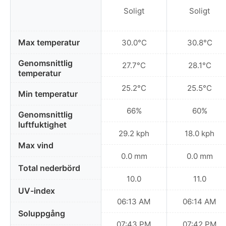
Soligt
Soligt
Max temperatur
30.0°C
30.8°C
Genomsnittlig
27.7°C
28.1°C
temperatur
25.2°C
25.5°C
Min temperatur
66%
60%
Genomsnittlig
luftfuktighet
29.2 kph
18.0 kph
Max vind
0.0 mm
0.0 mm
Total nederbörd
10.0
11.0
UV-index
06:13 AM
06:14 AM
Soluppgång
07:43 PM
07:42 PM