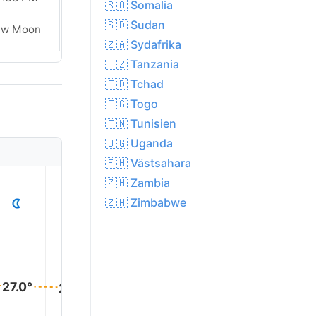
🇸🇴 Somalia
🇸🇩 Sudan
Waxing
ew Moon
Crescent
🇿🇦 Sydafrika
🇹🇿 Tanzania
🇹🇩 Tchad
🇹🇬 Togo
🇹🇳 Tunisien
🇺🇬 Uganda
🇪🇭 Västsahara
1
2
3
4
5
🇿🇲 Zambia
🇿🇼 Zimbabwe
27.0°
27.0°
27.0°
26.0°
26.0°
26.0°