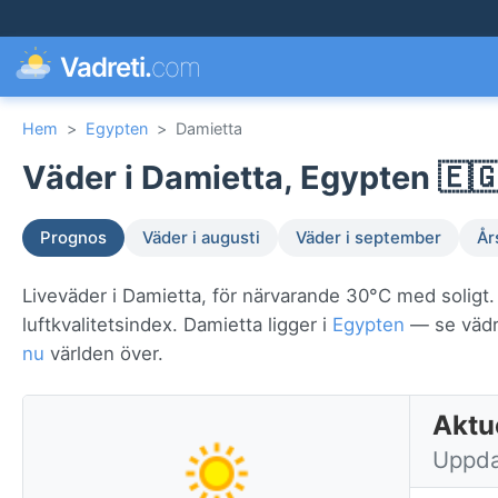
Vadreti.
com
Hem
>
Egypten
>
Damietta
Väder i Damietta, Egypten 🇪
Prognos
Väder i augusti
Väder i september
År
Liveväder i Damietta, för närvarande 30°C med soligt
luftkvalitetsindex. Damietta ligger i
Egypten
— se vädre
nu
världen över.
Aktue
Uppda