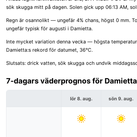
sök skugga mitt på dagen. Solen gick upp 06:13 AM, sol
Regn är osannolikt — ungefär 4% chans, högst 0 mm. Torr
ungefär typisk för augusti i Damietta.
Inte mycket variation denna vecka — högsta temperature
Damietta:s rekord för datumet, 36°C.
Slutsats: drick vatten, sök skugga och undvik middagsso
7-dagars väderprognos för Damietta
lör 8. aug.
sön 9. aug.