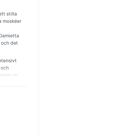
t stilla
ka moskéer
 Damietta
t och det
ntensivt
 och
knappt en
 till både
dan en
en
 den som
rfenomen
kilt i