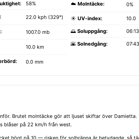
fuktighet:
58%
☁️
Molntäcke:
0%
:
22.0 kph (329°)
☀️
UV-index:
10.0
🌅
Soluppgång:
06:1
:
1007.0 mb
🌇
Solnedgång:
07:4
10.0 km
erbörd:
0.0 mm
för. Brutet molntäcke gör att ljuset skiftar över Damietta.
ris blåser på 22 km/h från west.
mycket högt på 10 — risken för solbränna är betydande, så t