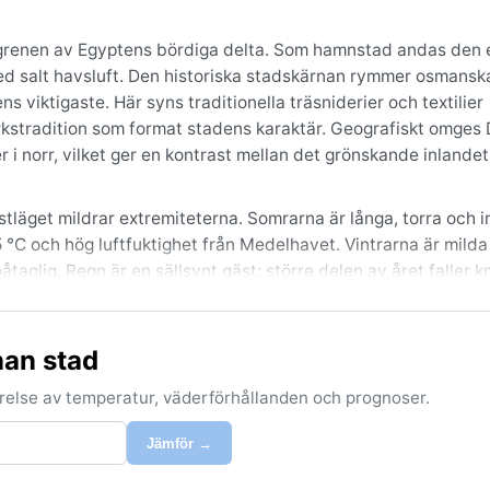
 grenen av Egyptens bördiga delta. Som hamnstad andas den et
ed salt havsluft. Den historiska stadskärnan rymmer osmans
viktigaste. Här syns traditionella träsniderier och textilier
kstradition som format stadens karaktär. Geografiskt omges
i norr, vilket ger en kontrast mellan det grönskande inlande
tläget mildrar extremiteterna. Somrarna är långa, torra och i
C och hög luftfuktighet från Medelhavet. Vintrarna är milda
aglig. Regn är en sällsynt gäst; större delen av året faller 
rs lättare skurar. Luften känns ofta fuktig tack vare närheten
r och en hatt nödvändiga under den brännande sommaren, me
ällarna.
nan stad
 våren (mars–maj) och hösten (september–november), när sol
förelse av temperatur, väderförhållanden och prognoser.
n är som lägst. Sommarens hetta kan vara utmanande även för
gn och klar skönhet. Damietta drabbas inte av extrema väde
Jämför →
 eller havet lägga sig över staden under tidiga morgonar, särs