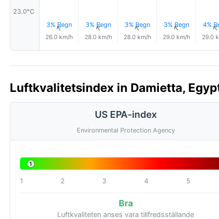
23.0°C
3% Regn
3% Regn
3% Regn
3% Regn
4% R
↑
↑
↑
↑
26.0 km/h
28.0 km/h
28.0 km/h
29.0 km/h
29.0 
Luftkvalitetsindex in Damietta, Egyp
US EPA-index
Environmental Protection Agency
1
1
2
3
4
5
Bra
Luftkvaliteten anses vara tillfredsställande