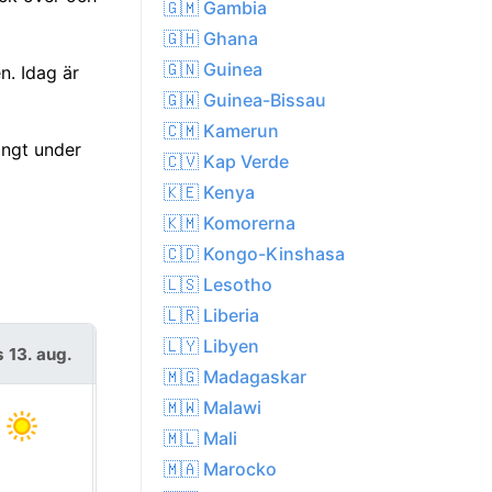
🇬🇲 Gambia
🇬🇭 Ghana
🇬🇳 Guinea
n. Idag är
🇬🇼 Guinea-Bissau
🇨🇲 Kamerun
ångt under
🇨🇻 Kap Verde
🇰🇪 Kenya
🇰🇲 Komorerna
🇨🇩 Kongo-Kinshasa
🇱🇸 Lesotho
🇱🇷 Liberia
🇱🇾 Libyen
s 13. aug.
fre 14. aug.
🇲🇬 Madagaskar
🇲🇼 Malawi
🇲🇱 Mali
🇲🇦 Marocko