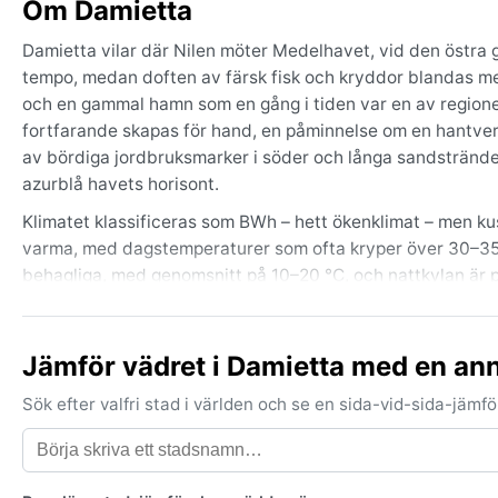
Om Damietta
Damietta vilar där Nilen möter Medelhavet, vid den östra
tempo, medan doften av färsk fisk och kryddor blandas m
och en gammal hamn som en gång i tiden var en av regionens 
fortfarande skapas för hand, en påminnelse om en hantver
av bördiga jordbruksmarker i söder och långa sandstränder 
azurblå havets horisont.
Klimatet klassificeras som BWh – hett ökenklimat – men kus
varma, med dagstemperaturer som ofta kryper över 30–35 °
behagliga, med genomsnitt på 10–20 °C, och nattkylan är påt
droppe, men december till februari kan bjuda på några daga
hav och flod. Vad gäller packning är tunna bomullskläde
lättare jacka eller tröja räcker gott under de milda vinterkv
Jämför vädret i Damietta med en an
Den bästa tiden för ett besök ur vädersynpunkt är under
Sök efter valfri stad i världen och se en sida-vid-sida-jäm
fortfarande värmer men inte bedövar, och luftfuktighete
är van vid medelhavsvärme, medan vintern erbjuder en lu
som cykloner eller monsun, men tidvis kan dimma från Nilen