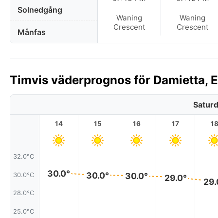
Solnedgång
Waning
Waning
Crescent
Crescent
Månfas
Timvis väderprognos för Damietta, E
Saturd
14
15
16
17
1
32.0°C
30.0°
30.0°
30.0°
30.0°C
29.0°
29.
28.0°C
25.0°C