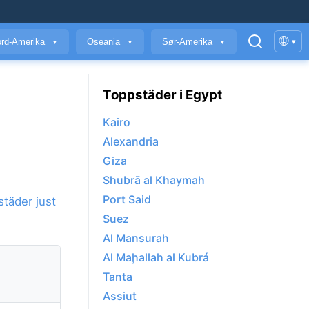
🌐
rd-Amerika
Oseania
Sør-Amerika
▾
▼
▼
▼
Toppstäder i Egypt
Kairo
Alexandria
Giza
Shubrā al Khaymah
Port Said
städer just
Suez
Al Mansurah
Al Maḩallah al Kubrá
Tanta
Assiut