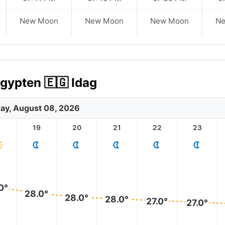
New Moon
New Moon
New Moon
N
gypten 🇪🇬 Idag
ay, August 08, 2026
8
19
20
21
22
23
0°
28.0°
28.0°
28.0°
27.0°
27.0°