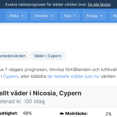
Exakta väderprognoser
för städer världen över
.
Se alla länder
.
Afrika
Antarktis
Asia
Europa
No
▼
▼
▼
▼
smedelvärden
Väder i Cypern
sa 7-dagars prognosen, timvisa förhållanden och luftkval
 i
Cypern
, eller bläddra
de hetaste städer just nu
världen 
llt väder i Nicosia, Cypern
terad kl. :00 idag
fuktighet:
68%
☁️
Molntäcke:
2%