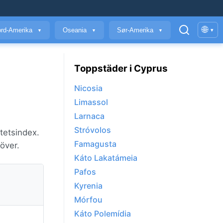
🌐
rd-Amerika
Oseania
Sør-Amerika
▾
▼
▼
▼
Toppstäder i Cyprus
Nicosia
Limassol
Larnaca
Stróvolos
itetsindex.
Famagusta
över.
Káto Lakatámeia
Pafos
Kyrenia
Mórfou
Káto Polemídia