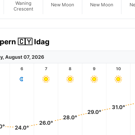
Waning
New Moon
New Moon
N
Crescent
pern 🇨🇾 Idag
ay, August 07, 2026
6
7
8
9
10
31.0°
29.0°
28.0°
26.0°
0°
24.0°