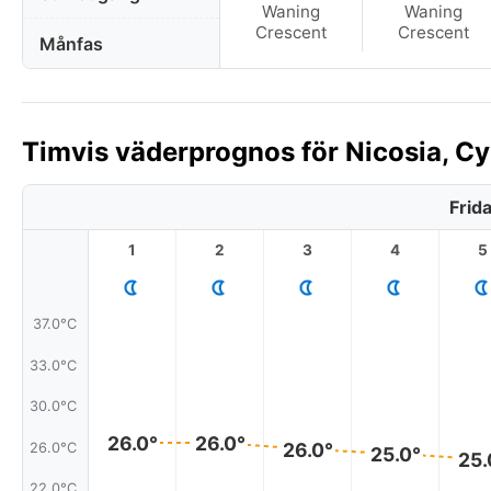
Waning
Waning
Crescent
Crescent
Månfas
Timvis väderprognos för Nicosia, Cy
Frid
1
2
3
4
5
37.0°C
33.0°C
30.0°C
26.0°
26.0°
26.0°
26.0°C
25.0°
25.
22.0°C