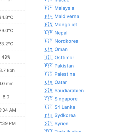
🇲🇾 Malaysia
🇲🇻 Maldiverna
34.8°C
🇲🇳 Mongoliet
29.0°C
🇳🇵 Nepal
🇰🇵 Nordkorea
23.2°C
🇴🇲 Oman
49%
🇹🇱 Östtimor
🇵🇰 Pakistan
3.7 kph
🇵🇸 Palestina
🇶🇦 Qatar
0.0 mm
🇸🇦 Saudiarabien
8.0
🇸🇬 Singapore
🇱🇰 Sri Lanka
6:04 AM
🇰🇷 Sydkorea
7:39 PM
🇸🇾 Syrien
🇹🇯 Tadzjikistan