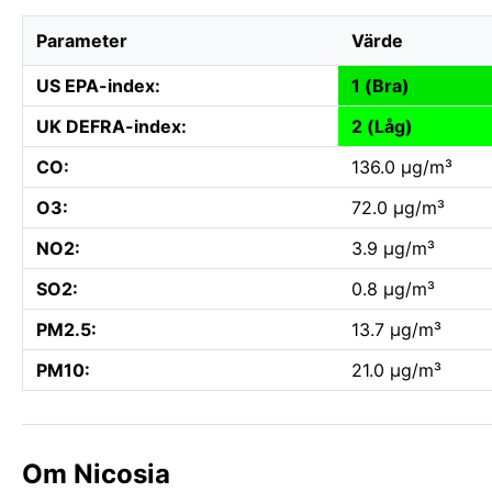
Parameter
Värde
US EPA-index:
1 (Bra)
UK DEFRA-index:
2 (Låg)
CO:
136.0 µg/m³
O3:
72.0 µg/m³
NO2:
3.9 µg/m³
SO2:
0.8 µg/m³
PM2.5:
13.7 µg/m³
PM10:
21.0 µg/m³
Om Nicosia