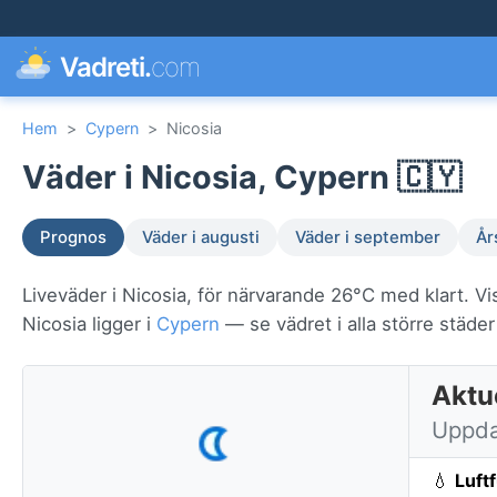
Vadreti.
com
Hem
>
Cypern
>
Nicosia
Väder i Nicosia, Cypern 🇨🇾
Prognos
Väder i augusti
Väder i september
År
Liveväder i Nicosia, för närvarande 26°C med klart. Vi
Nicosia ligger i
Cypern
— se vädret i alla större städer
Aktue
Uppda
💧
Luft