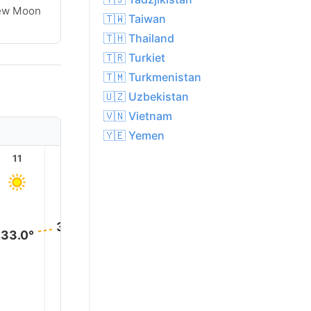
ew Moon
🇹🇼 Taiwan
🇹🇭 Thailand
🇹🇷 Turkiet
🇹🇲 Turkmenistan
🇺🇿 Uzbekistan
🇻🇳 Vietnam
🇾🇪 Yemen
11
12
13
14
15
16
35.0°
35.0°
35.0°
35.0°
34.0°
33.0°