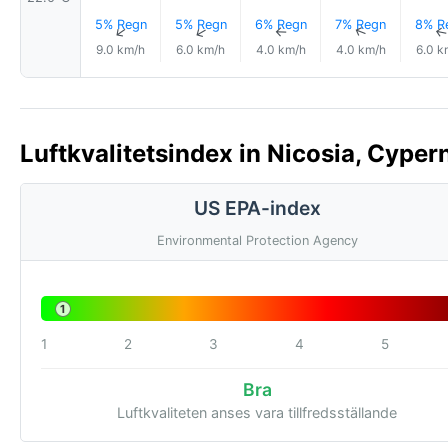
5% Regn
5% Regn
6% Regn
7% Regn
8% R
↑
↑
↑
↑
9.0 km/h
6.0 km/h
4.0 km/h
4.0 km/h
6.0 k
Luftkvalitetsindex in Nicosia, Cyper
US EPA-index
Environmental Protection Agency
1
1
2
3
4
5
Bra
Luftkvaliteten anses vara tillfredsställande