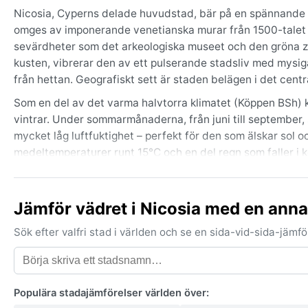
Nicosia, Cyperns delade huvudstad, bär på en spännande b
omges av imponerande venetianska murar från 1500-talet 
sevärdheter som det arkeologiska museet och den gröna zon
kusten, vibrerar den av ett pulserande stadsliv med mysi
från hettan. Geografiskt sett är staden belägen i det cent
Som en del av det varma halvtorra klimatet (Köppen BSh) 
vintrar. Under sommarmånaderna, från juni till september
mycket låg luftfuktighet – perfekt för den som älskar sol o
medeltemperaturer runt 15°C och en del regn som faller i k
solhatt och solskydd, medan en lätt jacka och paraply är k
perioden november–mars, medan resten av året är nästan r
Jämför vädret i Nicosia med en anna
Den bästa tiden att uppleva Nicosia väder- och klimatmäs
temperaturerna mildare, runt 20–25°C, och stadens grönomr
Sök efter valfri stad i världen och se en sida-vid-sida-jäm
med uteserveringar som fylls av besökare. Ett lokalt väde
närliggande saltsjöar under kyliga vintermorgnar men det ä
monsuner och tropiska cykloner, men kraftiga åskväder k
Populära stadajämförelser världen över: