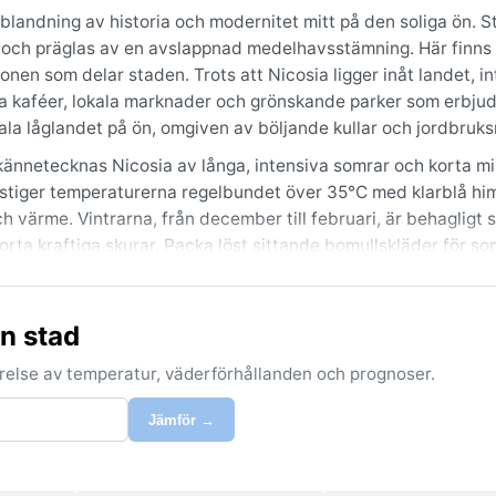
landning av historia och modernitet mitt på den soliga ön. 
och präglas av en avslappnad medelhavsstämning. Här finns 
en som delar staden. Trots att Nicosia ligger inåt landet, in
ga kaféer, lokala marknader och grönskande parker som erbju
rala låglandet på ön, omgiven av böljande kullar och jordbruk
kännetecknas Nicosia av långa, intensiva somrar och korta mi
, stiger temperaturerna regelbundet över 35°C med klarblå h
ch värme. Vintrarna, från december till februari, är behagligt
orta kraftiga skurar. Packa löst sittande bomullskläder för s
lokt att ta med under vinterhalvåret. Regnen är koncentrerade 
egnfritt.
n stad
sigt är under våren (april–maj) och hösten (september–oktobe
åden blomstrar eller skiftar i gyllene toner. Stadslivet blo
förelse av temperatur, väderförhållanden och prognoser.
rfenomen är den så kallade ”saltdimman” som ibland kan svepa
r sällsynt och kortvarigt. Likt resten av Cypern slipper Nicos
Jämför →
an förekomma under vår och höst.