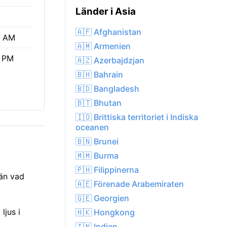
Länder i Asia
🇦🇫 Afghanistan
0 AM
🇦🇲 Armenien
4 PM
🇦🇿 Azerbajdzjan
🇧🇭 Bahrain
🇧🇩 Bangladesh
🇧🇹 Bhutan
🇮🇴 Brittiska territoriet i Indiska
oceanen
🇧🇳 Brunei
🇲🇲 Burma
🇵🇭 Filippinerna
 än vad
🇦🇪 Förenade Arabemiraten
🇬🇪 Georgien
ljus i
🇭🇰 Hongkong
🇮🇳 Indien