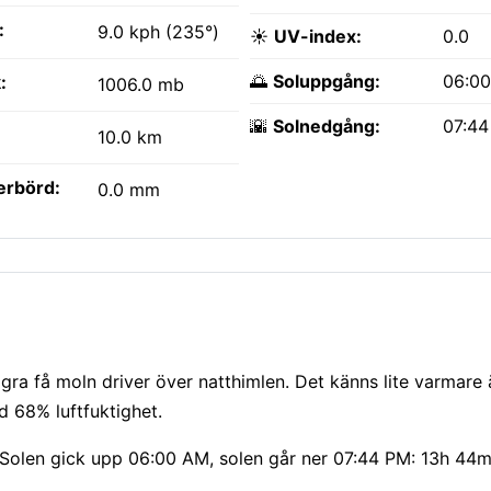
:
9.0 kph (235°)
☀️
UV-index:
0.0
🌅
Soluppgång:
06:0
:
1006.0 mb
🌇
Solnedgång:
07:4
10.0 km
erbörd:
0.0 mm
ågra få moln driver över natthimlen. Det känns lite varmare
d 68% luftfuktighet.
Solen gick upp 06:00 AM, solen går ner 07:44 PM: 13h 44m 