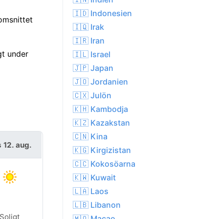
🇮🇩 Indonesien
omsnittet
🇮🇶 Irak
🇮🇷 Iran
gt under
🇮🇱 Israel
🇯🇵 Japan
🇯🇴 Jordanien
🇨🇽 Julön
🇰🇭 Kambodja
🇰🇿 Kazakstan
🇨🇳 Kina
 12. aug.
🇰🇬 Kirgizistan
🇨🇨 Kokosöarna
🇰🇼 Kuwait
🇱🇦 Laos
🇱🇧 Libanon
Soligt
🇲🇴 Macao