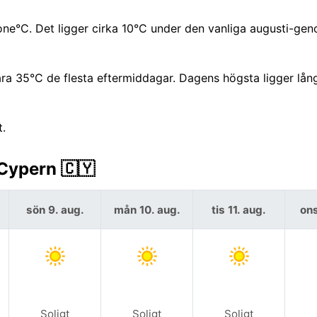
ne°C. Det ligger cirka 10°C under den vanliga augusti-gen
ra 35°C de flesta eftermiddagar. Dagens högsta ligger lån
t.
Cypern 🇨🇾
sön 9. aug.
mån 10. aug.
tis 11. aug.
ons
Soligt
Soligt
Soligt