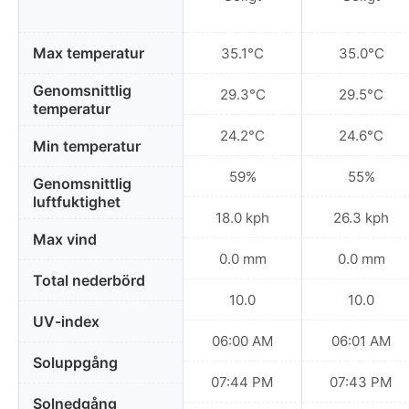
Max temperatur
35.1°C
35.0°C
Genomsnittlig
29.3°C
29.5°C
temperatur
24.2°C
24.6°C
Min temperatur
59%
55%
Genomsnittlig
luftfuktighet
18.0 kph
26.3 kph
Max vind
0.0 mm
0.0 mm
Total nederbörd
10.0
10.0
UV-index
06:00 AM
06:01 AM
Soluppgång
07:44 PM
07:43 PM
Solnedgång