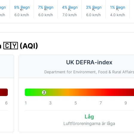
egn
9% Regn
7% Regn
4% Regn
3% Regn
1% Regn
↑
↑
↑
↑
↑
↑
m/h
6.0 km/h
6.0 km/h
7.0 km/h
6.0 km/h
4.0 km/h
n 🇨🇾 (AQI)
UK DEFRA-index
Department for Environment, Food & Rural Affair
2
6
1
3
5
7
9
Låg
Luftföroreningarna är låga