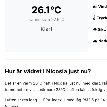
26.1°C
🌬️
Vind
🌡️
Tryck
känns som 27.6°C
Klart
👁️
Sikt:
🌧️
Ned
Hur är vädret i Nicosia just nu?
Det är en varm 26°C natt i Nicosia just nu, med klart. N
termometern visar, närmare 28°C. Luften känns fuktig vi
Luften är ren idag — EPA-index 1, med låg PM2.5 på 14. 
Nicosia.