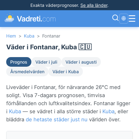
Exakta väderprognoser
.
Se alla länder
.
☰
Vadreti.
com
🌐
Hem
>
Kuba
>
Fontanar
Väder i Fontanar, Kuba 🇨🇺
Prognos
Väder i juli
Väder i augusti
Årsmedelvärden
Väder i Kuba
Liveväder i Fontanar, för närvarande 26°C med
soligt. Visa 7-dagars prognosen, timvisa
förhållanden och luftkvalitetsindex. Fontanar ligger
i
Kuba
— se vädret i alla större städer i
Kuba
, eller
bläddra
de hetaste städer just nu
världen över.