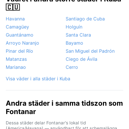
ön, med kraftiga vindar och skyfall – det är värt att
🇨🇺
följa prognoserna noggrant. En annan egenhet är den
höga luftfuktigheten som gör att även 28°C kan
Havanna
Santiago de Cuba
kännas tryckande. Men mellan skurarna ligger ljuset
Camagüey
Holguín
som ett gyllene filter över gatorna, och den tropiska
värmen är en påminnelse om varför Kuba kallas de
Guantánamo
Santa Clara
tysta palmernas ö.
Arroyo Naranjo
Bayamo
Pinar del Río
San Miguel del Padrón
Matanzas
Ciego de Ávila
Marianao
Cerro
Visa väder i alla städer i Kuba
Andra städer i samma tidszon som
Fontanar
Dessa städer delar Fontanar's lokal tid
(America/Havana) — användbart för att schemalägga