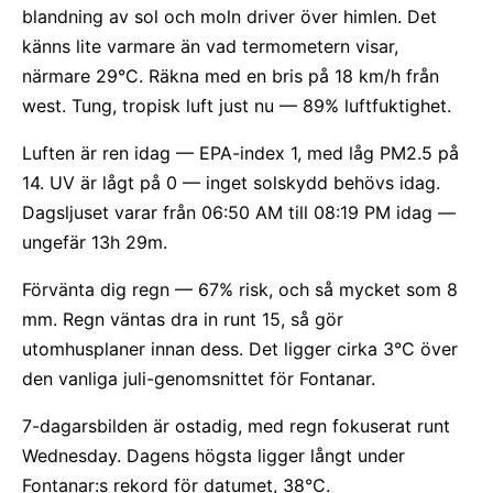
blandning av sol och moln driver över himlen. Det
känns lite varmare än vad termometern visar,
närmare 29°C. Räkna med en bris på 18 km/h från
west. Tung, tropisk luft just nu — 89% luftfuktighet.
Luften är ren idag — EPA-index 1, med låg PM2.5 på
14. UV är lågt på 0 — inget solskydd behövs idag.
Dagsljuset varar från 06:50 AM till 08:19 PM idag —
ungefär 13h 29m.
Förvänta dig regn — 67% risk, och så mycket som 8
mm. Regn väntas dra in runt 15, så gör
utomhusplaner innan dess. Det ligger cirka 3°C över
den vanliga juli-genomsnittet för Fontanar.
7-dagarsbilden är ostadig, med regn fokuserat runt
Wednesday. Dagens högsta ligger långt under
Fontanar:s rekord för datumet, 38°C.