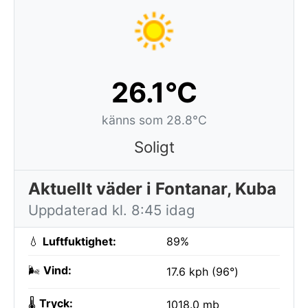
26.1°C
känns som 28.8°C
Soligt
Aktuellt väder i Fontanar, Kuba
Uppdaterad kl. 8:45 idag
💧
Luftfuktighet:
89%
🌬️
Vind:
17.6 kph (96°)
🌡️
Tryck:
1018.0 mb