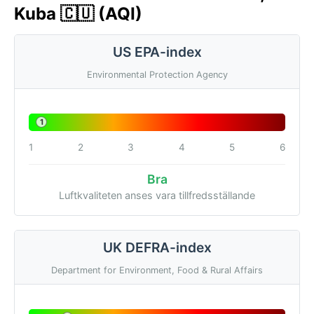
Kuba 🇨🇺 (AQI)
US EPA-index
Environmental Protection Agency
1
1
2
3
4
5
6
Bra
Luftkvaliteten anses vara tillfredsställande
UK DEFRA-index
Department for Environment, Food & Rural Affairs