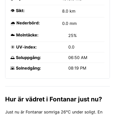
👁️
Sikt:
8.0 km
🌧️
Nederbörd:
0.0 mm
☁️
Molntäcke:
25%
☀️
UV-index:
0.0
🌅
Soluppgång:
06:50 AM
🌇
Solnedgång:
08:19 PM
Hur är vädret i Fontanar just nu?
Just nu är Fontanar somriga 26°C under soligt. En