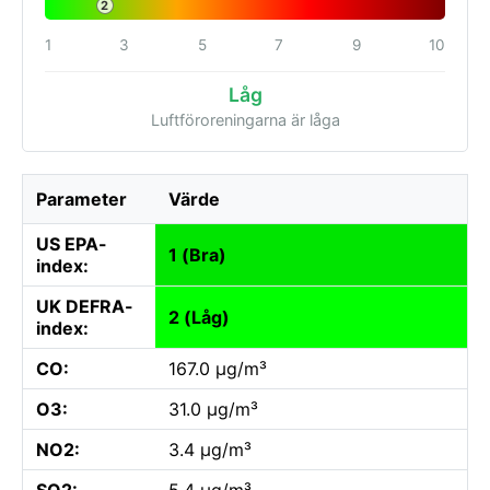
2
1
3
5
7
9
10
Låg
Luftföroreningarna är låga
Parameter
Värde
US EPA-
1 (Bra)
index:
UK DEFRA-
2 (Låg)
index:
CO:
167.0 µg/m³
O3:
31.0 µg/m³
NO2:
3.4 µg/m³
SO2:
5.4 µg/m³