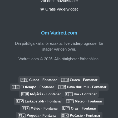
Världens huvudstäder
🧩 Gratis väderwidget
Om Vadreti.com
Din pålitliga källa för exakta, live väderprognoser för
städer världen över.
Vadreti.com © 2026. Alla rättigheter förbehållna.
🇲🇾
🇮🇩
Cuaca · Fontanar
Cuaca · Fontanar
🇪🇸
🇹🇷
El tiempo · Fontanar
Hava durumu · Fontanar
🇭🇺
🇪🇪
Időjárás · Fontanar
Ilm · Fontanar
🇱🇻
🇮🇹
Laikapstākļi · Fontanar
Meteo · Fontanar
🇫🇷
🇱🇹
Météo · Fontanar
Oras · Fontanar
🇵🇱
🇸🇰
Pogoda · Fontanar
Počasie · Fontanar