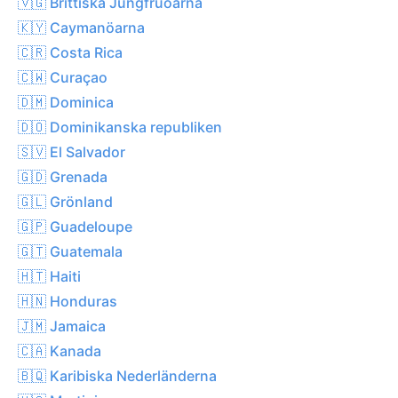
🇻🇬 Brittiska Jungfruöarna
🇰🇾 Caymanöarna
🇨🇷 Costa Rica
🇨🇼 Curaçao
🇩🇲 Dominica
🇩🇴 Dominikanska republiken
🇸🇻 El Salvador
🇬🇩 Grenada
🇬🇱 Grönland
🇬🇵 Guadeloupe
🇬🇹 Guatemala
🇭🇹 Haiti
🇭🇳 Honduras
🇯🇲 Jamaica
🇨🇦 Kanada
🇧🇶 Karibiska Nederländerna