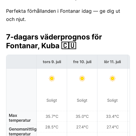
Perfekta förhållanden i Fontanar idag — ge dig ut
och njut.
7-dagars väderprognos för
Fontanar, Kuba 🇨🇺
tors 9. juli
fre 10. juli
lör 11. juli
s
Soligt
Soligt
Soligt
Max
35.7°C
35.0°C
33.4°C
temperatur
28.5°C
27.4°C
27.4°C
Genomsnittlig
temperatur