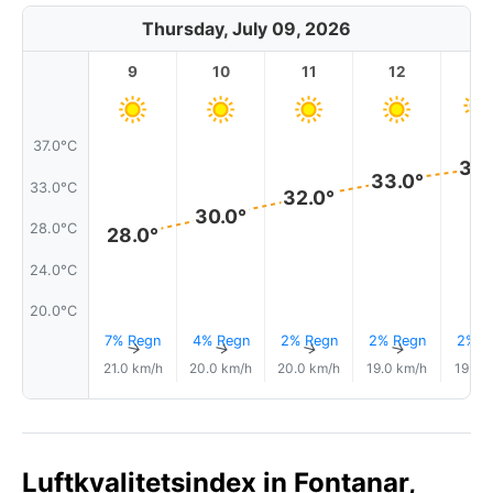
Thursday, July 09, 2026
9
10
11
12
1
37.0°C
35.
33.0°
33.0°C
32.0°
30.0°
28.0°C
28.0°
24.0°C
20.0°C
7% Regn
4% Regn
2% Regn
2% Regn
2% R
↑
↑
↑
↑
21.0 km/h
20.0 km/h
20.0 km/h
19.0 km/h
19.0 
Luftkvalitetsindex in Fontanar,