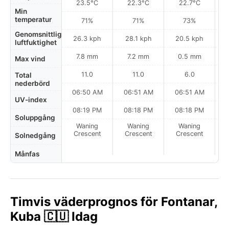
23.5°C
22.3°C
22.7°C
Min
temperatur
71%
71%
73%
Genomsnittlig
26.3 kph
28.1 kph
20.5 kph
luftfuktighet
7.8 mm
7.2 mm
0.5 mm
Max vind
11.0
11.0
6.0
Total
nederbörd
06:50 AM
06:51 AM
06:51 AM
UV-index
08:19 PM
08:18 PM
08:18 PM
Soluppgång
Waning
Waning
Waning
N
Crescent
Crescent
Crescent
Solnedgång
Månfas
Timvis väderprognos för Fontanar,
Kuba 🇨🇺 Idag