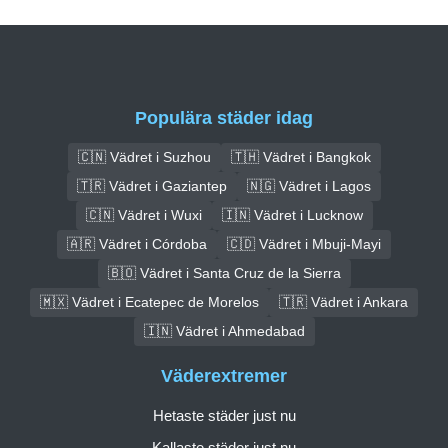
Populära städer idag
🇨🇳 Vädret i Suzhou
🇹🇭 Vädret i Bangkok
🇹🇷 Vädret i Gaziantep
🇳🇬 Vädret i Lagos
🇨🇳 Vädret i Wuxi
🇮🇳 Vädret i Lucknow
🇦🇷 Vädret i Córdoba
🇨🇩 Vädret i Mbuji-Mayi
🇧🇴 Vädret i Santa Cruz de la Sierra
🇲🇽 Vädret i Ecatepec de Morelos
🇹🇷 Vädret i Ankara
🇮🇳 Vädret i Ahmedabad
Väderextremer
Hetaste städer just nu
Kallaste städer just nu