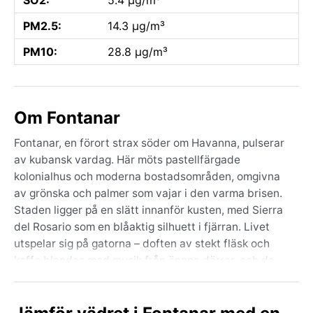
PM2.5:
14.3 µg/m³
PM10:
28.8 µg/m³
Om Fontanar
Fontanar, en förort strax söder om Havanna, pulserar
av kubansk vardag. Här möts pastellfärgade
kolonialhus och moderna bostadsområden, omgivna
av grönska och palmer som vajar i den varma brisen.
Staden ligger på en slätt innanför kusten, med Sierra
del Rosario som en blåaktig silhuett i fjärran. Livet
utspelar sig på gatorna – doften av stekt fläsk och
kaffe blandas med musik från öppna dörrar, och de
gamla amerikanbilarna är lika självklara som solen.
Havannas historiska centrum, med Malecon och Plaza
Vieja, nås på en kort bussresa, men Fontanar erbjuder