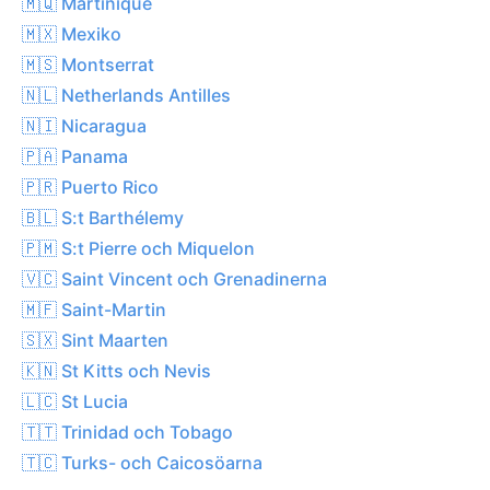
🇲🇶 Martinique
🇲🇽 Mexiko
🇲🇸 Montserrat
🇳🇱 Netherlands Antilles
🇳🇮 Nicaragua
🇵🇦 Panama
🇵🇷 Puerto Rico
🇧🇱 S:t Barthélemy
🇵🇲 S:t Pierre och Miquelon
🇻🇨 Saint Vincent och Grenadinerna
🇲🇫 Saint-Martin
🇸🇽 Sint Maarten
🇰🇳 St Kitts och Nevis
🇱🇨 St Lucia
🇹🇹 Trinidad och Tobago
🇹🇨 Turks- och Caicosöarna