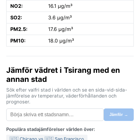
NO2:
16.1 µg/m³
SO2:
3.6 µg/m³
PM2.5:
17.6 µg/m³
PM10:
18.0 µg/m³
Jämför vädret i Tsirang med en
annan stad
Sök efter valfri stad i världen och se en sida-vid-sida-
jämförelse av temperatur, väderförhållanden och
prognoser.
Jämför →
Populära stadajämförelser världen över:
🇺🇸 Chicago vs 🇺🇸 San Francisco