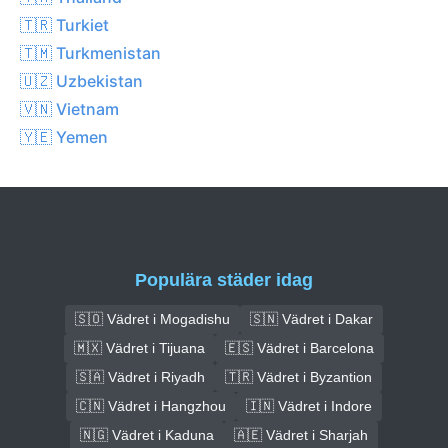
🇹🇷 Turkiet
🇹🇲 Turkmenistan
🇺🇿 Uzbekistan
🇻🇳 Vietnam
🇾🇪 Yemen
Populära städer idag
🇸🇴 Vädret i Mogadishu
🇸🇳 Vädret i Dakar
🇲🇽 Vädret i Tijuana
🇪🇸 Vädret i Barcelona
🇸🇦 Vädret i Riyadh
🇹🇷 Vädret i Byzantion
🇨🇳 Vädret i Hangzhou
🇮🇳 Vädret i Indore
🇳🇬 Vädret i Kaduna
🇦🇪 Vädret i Sharjah