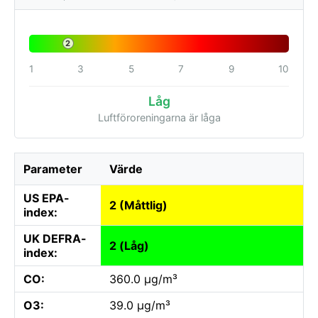
2
1
3
5
7
9
10
Låg
Luftföroreningarna är låga
Parameter
Värde
US EPA-
2 (Måttlig)
index:
UK DEFRA-
2 (Låg)
index:
CO:
360.0 µg/m³
O3:
39.0 µg/m³