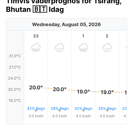
Timvis väderprognos för Tsirang,
Bhutan 🇧🇹 Idag
Wednesday, August 05, 2026
23
1
2
3
31.0°C
27.0°C
24.0°C
20.0°
20.0°
20.0°C
19.0°
19.0°
19.
16.0°C
42% Regn
28% Regn
42% Regn
26% Regn
25% R
↑
↑
↑
↑
3.0 km/h
4.0 km/h
4.0 km/h
4.0 km/h
4.0 k