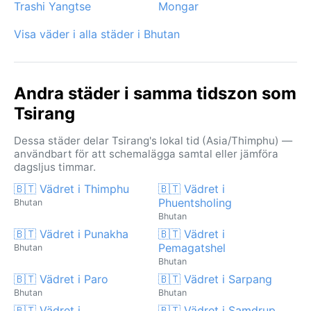
Trashi Yangtse
Mongar
Visa väder i alla städer i Bhutan
Andra städer i samma tidszon som
Tsirang
Dessa städer delar Tsirang's lokal tid (Asia/Thimphu) —
användbart för att schemalägga samtal eller jämföra
dagsljus timmar.
🇧🇹 Vädret i Thimphu
🇧🇹 Vädret i
Phuentsholing
Bhutan
Bhutan
🇧🇹 Vädret i Punakha
🇧🇹 Vädret i
Pemagatshel
Bhutan
Bhutan
🇧🇹 Vädret i Paro
🇧🇹 Vädret i Sarpang
Bhutan
Bhutan
🇧🇹 Vädret i
🇧🇹 Vädret i Samdrup