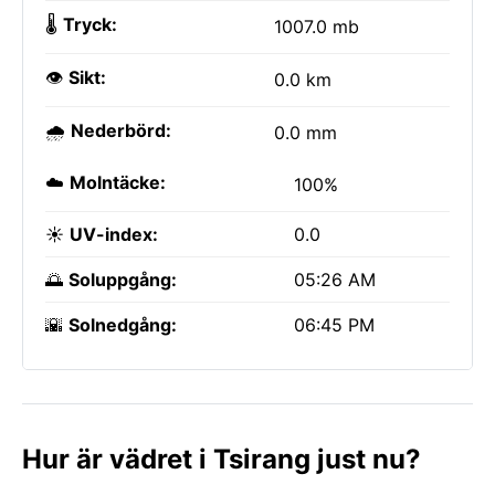
🌡️
Tryck:
1007.0 mb
👁️
Sikt:
0.0 km
🌧️
Nederbörd:
0.0 mm
☁️
Molntäcke:
100%
☀️
UV-index:
0.0
🌅
Soluppgång:
05:26 AM
🌇
Solnedgång:
06:45 PM
Hur är vädret i Tsirang just nu?