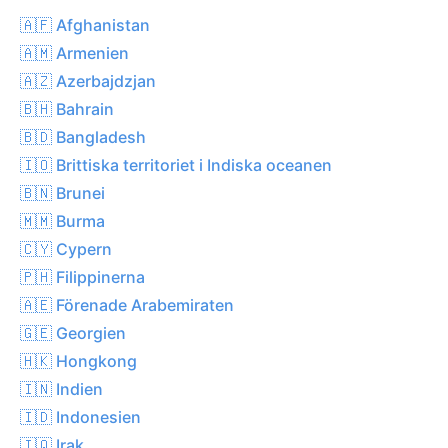
🇦🇫 Afghanistan
🇦🇲 Armenien
🇦🇿 Azerbajdzjan
🇧🇭 Bahrain
🇧🇩 Bangladesh
🇮🇴 Brittiska territoriet i Indiska oceanen
🇧🇳 Brunei
🇲🇲 Burma
🇨🇾 Cypern
🇵🇭 Filippinerna
🇦🇪 Förenade Arabemiraten
🇬🇪 Georgien
🇭🇰 Hongkong
🇮🇳 Indien
🇮🇩 Indonesien
🇮🇶 Irak