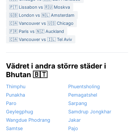
🇵🇹 Lissabon vs 🇷🇺 Moskva
🇬🇧 London vs 🇳🇱 Amsterdam
🇨🇦 Vancouver vs 🇺🇸 Chicago
🇫🇷 Paris vs 🇳🇿 Auckland
🇨🇦 Vancouver vs 🇮🇱 Tel Aviv
Vädret i andra större städer i
Bhutan 🇧🇹
Thimphu
Phuentsholing
Punakha
Pemagatshel
Paro
Sarpang
Geylegphug
Samdrup Jongkhar
Wangdue Phodrang
Jakar
Samtse
Pajo