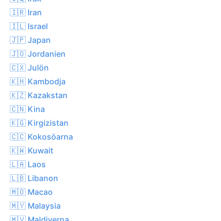
🇮🇷 Iran
🇮🇱 Israel
🇯🇵 Japan
🇯🇴 Jordanien
🇨🇽 Julön
🇰🇭 Kambodja
🇰🇿 Kazakstan
🇨🇳 Kina
🇰🇬 Kirgizistan
🇨🇨 Kokosöarna
🇰🇼 Kuwait
🇱🇦 Laos
🇱🇧 Libanon
🇲🇴 Macao
🇲🇾 Malaysia
🇲🇻 Maldiverna