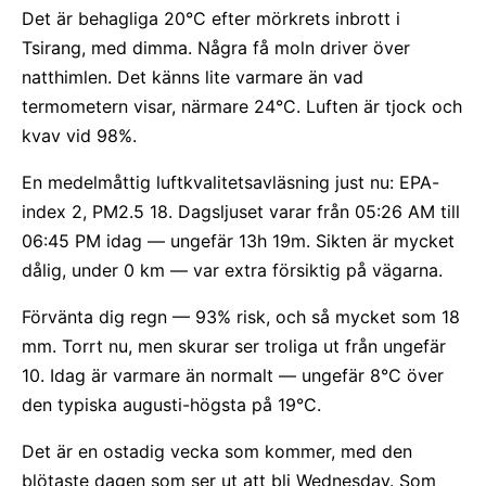
Det är behagliga 20°C efter mörkrets inbrott i
Tsirang, med dimma. Några få moln driver över
natthimlen. Det känns lite varmare än vad
termometern visar, närmare 24°C. Luften är tjock och
kvav vid 98%.
En medelmåttig luftkvalitetsavläsning just nu: EPA-
index 2, PM2.5 18. Dagsljuset varar från 05:26 AM till
06:45 PM idag — ungefär 13h 19m. Sikten är mycket
dålig, under 0 km — var extra försiktig på vägarna.
Förvänta dig regn — 93% risk, och så mycket som 18
mm. Torrt nu, men skurar ser troliga ut från ungefär
10. Idag är varmare än normalt — ungefär 8°C över
den typiska augusti-högsta på 19°C.
Det är en ostadig vecka som kommer, med den
blötaste dagen som ser ut att bli Wednesday. Som