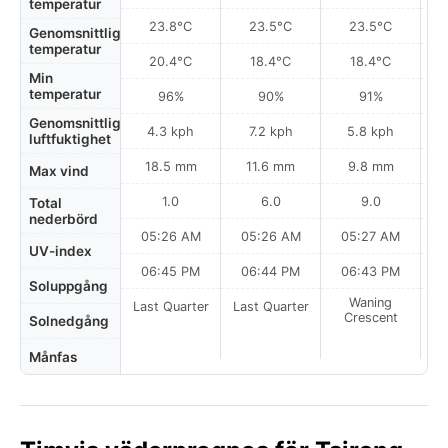
temperatur
23.8°C
23.5°C
23.5°C
Genomsnittlig
temperatur
20.4°C
18.4°C
18.4°C
Min
temperatur
96%
90%
91%
Genomsnittlig
4.3 kph
7.2 kph
5.8 kph
luftfuktighet
18.5 mm
11.6 mm
9.8 mm
Max vind
1.0
6.0
9.0
Total
nederbörd
05:26 AM
05:26 AM
05:27 AM
UV-index
06:45 PM
06:44 PM
06:43 PM
Soluppgång
Waning
Last Quarter
Last Quarter
Crescent
Solnedgång
Månfas