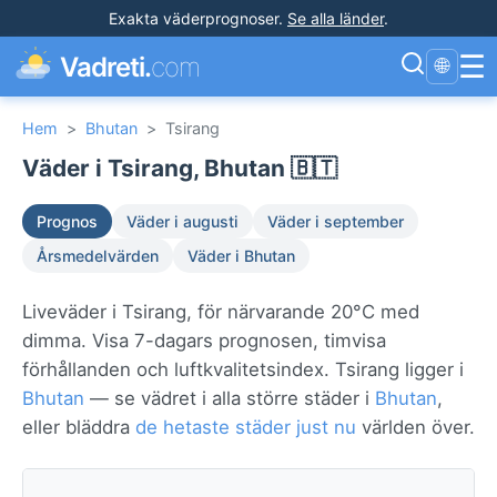
Exakta väderprognoser
.
Se alla länder
.
☰
Vadreti.
com
🌐
Hem
>
Bhutan
>
Tsirang
Väder i Tsirang, Bhutan 🇧🇹
Prognos
Väder i augusti
Väder i september
Årsmedelvärden
Väder i Bhutan
Liveväder i Tsirang, för närvarande 20°C med
dimma. Visa 7-dagars prognosen, timvisa
förhållanden och luftkvalitetsindex. Tsirang ligger i
Bhutan
— se vädret i alla större städer i
Bhutan
,
eller bläddra
de hetaste städer just nu
världen över.