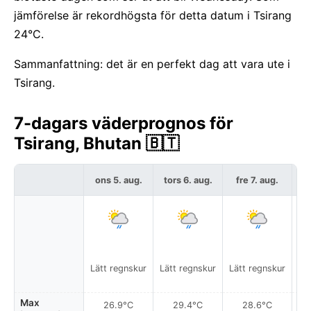
jämförelse är rekordhögsta för detta datum i Tsirang
24°C.
Sammanfattning: det är en perfekt dag att vara ute i
Tsirang.
7-dagars väderprognos för
Tsirang, Bhutan 🇧🇹
ons 5. aug.
tors 6. aug.
fre 7. aug.
l
Lätt regnskur
Lätt regnskur
Lätt regnskur
Max
26.9°C
29.4°C
28.6°C