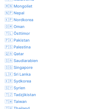
🇲🇳 Mongoliet
🇳🇵 Nepal
🇰🇵 Nordkorea
🇴🇲 Oman
🇹🇱 Östtimor
🇵🇰 Pakistan
🇵🇸 Palestina
🇶🇦 Qatar
🇸🇦 Saudiarabien
🇸🇬 Singapore
🇱🇰 Sri Lanka
🇰🇷 Sydkorea
🇸🇾 Syrien
🇹🇯 Tadzjikistan
🇹🇼 Taiwan
🇹🇭 Thailand